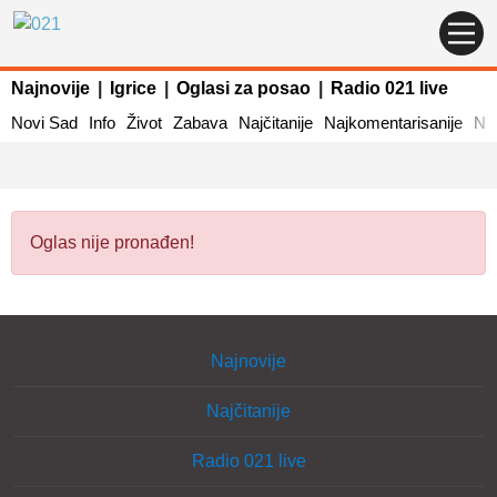
Najnovije
|
Igrice
|
Oglasi za posao
|
Radio 021 live
Novi Sad
Info
Život
Zabava
Najčitanije
Najkomentarisanije
Naj
Oglas nije pronađen!
Najnovije
Najčitanije
Radio 021 live