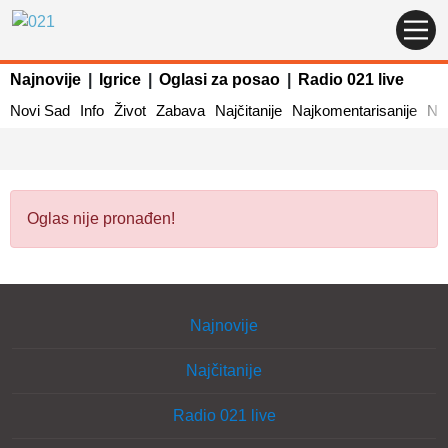
Najnovije
|
Igrice
|
Oglasi za posao
|
Radio 021 live
Novi Sad
Info
Život
Zabava
Najčitanije
Najkomentarisanije
Naj
Oglas nije pronađen!
Najnovije
Najčitanije
Radio 021 live