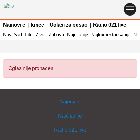
Najnovije
|
Igrice
|
Oglasi za posao
|
Radio 021 live
Novi Sad
Info
Život
Zabava
Najčitanije
Najkomentarisanije
Naj
Oglas nije pronađen!
Najnovije
Najčitanije
Radio 021 live