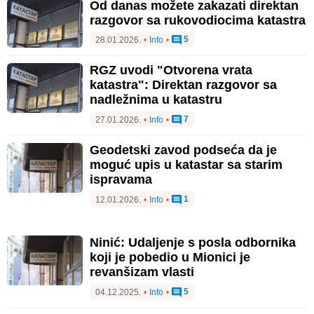
Od danas možete zakazati direktan
razgovor sa rukovodiocima katastra
5
28.01.2026.
•
Info
•
RGZ uvodi "Otvorena vrata
katastra": Direktan razgovor sa
nadležnima u katastru
7
27.01.2026.
•
Info
•
Geodetski zavod podseća da je
moguć upis u katastar sa starim
ispravama
1
12.01.2026.
•
Info
•
Ninić: Udaljenje s posla odbornika
koji je pobedio u Mionici je
revanšizam vlasti
5
04.12.2025.
•
Info
•