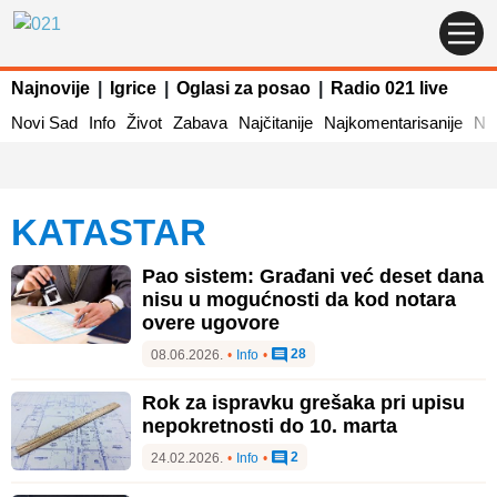
Najnovije
|
Igrice
|
Oglasi za posao
|
Radio 021 live
Novi Sad
Info
Život
Zabava
Najčitanije
Najkomentarisanije
Naj
KATASTAR
Pao sistem: Građani već deset dana
nisu u mogućnosti da kod notara
overe ugovore
28
08.06.2026.
•
Info
•
Rok za ispravku grešaka pri upisu
nepokretnosti do 10. marta
2
24.02.2026.
•
Info
•