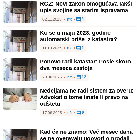
RGZ: Novi zakon omogućava lakši
upis svojine sa starim ispravama
3
02.11.2025.
•
Info
•
Ko se u maju 2028. godine
automatski briše iz katastra?
6
11.10.2025.
•
Info
•
Ponovo radi katastar: Posle skoro
dva meseca zastoja
12
20.08.2025.
•
Info
•
Nedeljama ne radi sistem za overu:
Advokat o tome imate li pravo na
odštetu
9
17.08.2025.
•
Info
•
Kad će ne znamo: Već mesec dana
se ne overavaju ugovori o prodaji