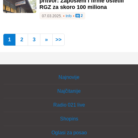
pritvor: Zaposleni i firme oštetili
RGZ za skoro 100 miliona
2
07.03.2025.
•
Info
•
1
2
3
»
>>
Najnovije
Najčitanije
Radio 021 live
Shopins
Oglasi za posao