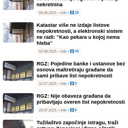
nekretnina
26
09.08.2025.
•
Info
•
Katastar više ne izdaje listove
nepokretnosti, a elektronski sistem
ne radi: "Kao pekara u kojoj nema
hleba"
35
02.08.2025.
•
Info
•
RGZ: Pojedine banke i ustanove bez
osnova maltretiraju građane da
sami pribave list nepokretnosti
5
31.07.2025.
•
Info
•
RGZ: Nije obaveza građana da
pribavljaju overen list nepokretnosti
6
29.07.2025.
•
Info
•
Tužilaštvo započinje istragu, traži