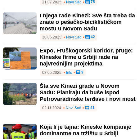
75
21.07.2025.
•
Novi Sad
•
I njega rade Kinezi: Sve šta treba da
znate o pešačko-biciklističkom
mostu u Novom Sadu
42
30.06.2025.
•
Novi Sad
•
Expo, Fruškogorski koridor, pruge:
Kineske firme u Srbiji rade na
najvrednijim projektima
9
08.05.2025.
•
Info
•
Šta sve Kinezi grade u Novom
Sadu: Planiraju da buše ispod
Petrovaradinske tvrđave i novi most
41
02.11.2024.
•
Novi Sad
•
Koja li je tajna: Kineske kompanije
dominantne na tržištu u Srbiji