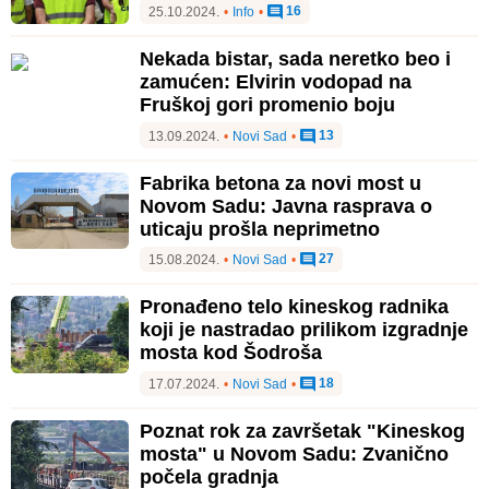
16
25.10.2024.
•
Info
•
Nekada bistar, sada neretko beo i
zamućen: Elvirin vodopad na
Fruškoj gori promenio boju
13
13.09.2024.
•
Novi Sad
•
Fabrika betona za novi most u
Novom Sadu: Javna rasprava o
uticaju prošla neprimetno
27
15.08.2024.
•
Novi Sad
•
Pronađeno telo kineskog radnika
koji je nastradao prilikom izgradnje
mosta kod Šodroša
18
17.07.2024.
•
Novi Sad
•
Poznat rok za završetak "Kineskog
mosta" u Novom Sadu: Zvanično
počela gradnja