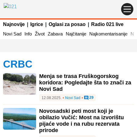
Najnovije
|
Igrice
|
Oglasi za posao
|
Radio 021 live
Novi Sad
Info
Život
Zabava
Najčitanije
Najkomentarisanije
Naj
CRBC
Menja se trasa Fruškogorskog
koridora: Pogledajte šta to znači za
Novi Sad
29
12.08.2025.
•
Novi Sad
•
Novosadski peti most koji je
obilazio Vučić: Most na izvorištu
pijaće vode i na rubu rezervata
prirode