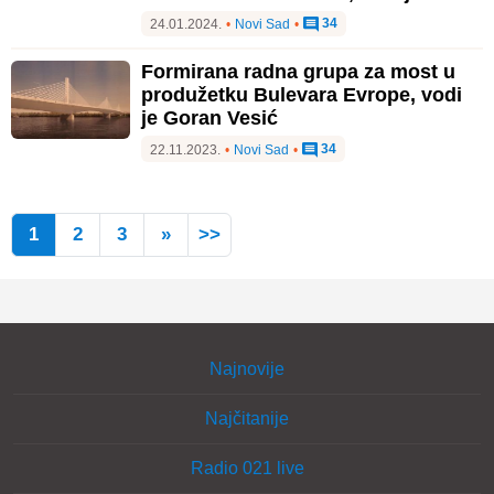
34
24.01.2024.
•
Novi Sad
•
Formirana radna grupa za most u
produžetku Bulevara Evrope, vodi
je Goran Vesić
34
22.11.2023.
•
Novi Sad
•
1
2
3
»
>>
Najnovije
Najčitanije
Radio 021 live