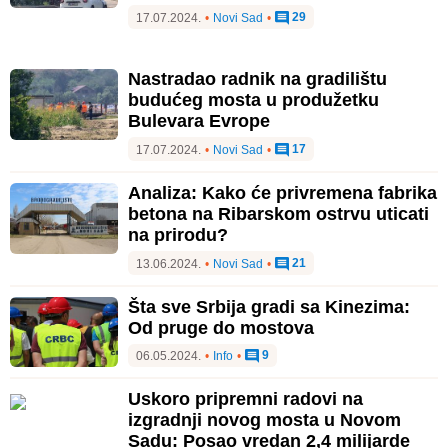
29
17.07.2024.
•
Novi Sad
•
Nastradao radnik na gradilištu
budućeg mosta u produžetku
Bulevara Evrope
17
17.07.2024.
•
Novi Sad
•
Analiza: Kako će privremena fabrika
betona na Ribarskom ostrvu uticati
na prirodu?
21
13.06.2024.
•
Novi Sad
•
Šta sve Srbija gradi sa Kinezima:
Od pruge do mostova
9
06.05.2024.
•
Info
•
Uskoro pripremni radovi na
izgradnji novog mosta u Novom
Sadu: Posao vredan 2,4 milijarde