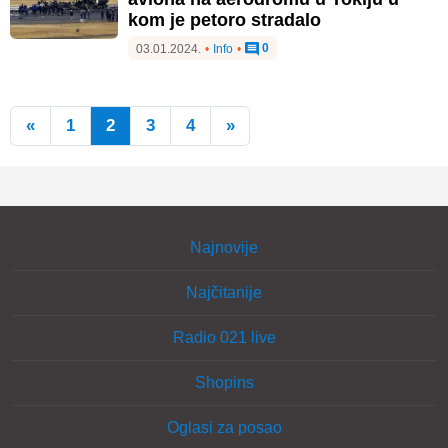
kom je petoro stradalo
0
03.01.2024.
•
Info
•
«
1
2
3
4
»
Najnovije
Najčitanije
Radio 021 live
Shopins
Oglasi za posao