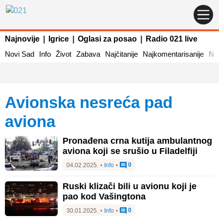
Najnovije
|
Igrice
|
Oglasi za posao
|
Radio 021 live
Novi Sad
Info
Život
Zabava
Najčitanije
Najkomentarisanije
Naj
avionska nesreća pad
aviona
Pronađena crna kutija ambulantnog
aviona koji se srušio u Filadelfiji
0
04.02.2025.
•
Info
•
Ruski klizači bili u avionu koji je
pao kod Vašingtona
0
30.01.2025.
•
Info
•