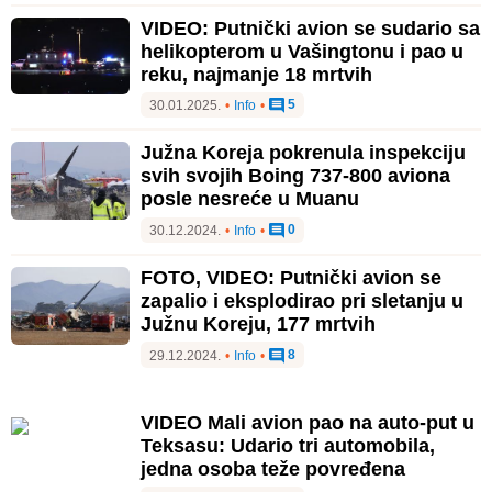
VIDEO: Putnički avion se sudario sa
helikopterom u Vašingtonu i pao u
reku, najmanje 18 mrtvih
5
30.01.2025.
•
Info
•
Južna Koreja pokrenula inspekciju
svih svojih Boing 737-800 aviona
posle nesreće u Muanu
0
30.12.2024.
•
Info
•
FOTO, VIDEO: Putnički avion se
zapalio i eksplodirao pri sletanju u
Južnu Koreju, 177 mrtvih
8
29.12.2024.
•
Info
•
VIDEO Mali avion pao na auto-put u
Teksasu: Udario tri automobila,
jedna osoba teže povređena