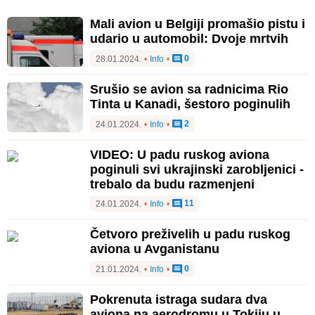
Mali avion u Belgiji promašio pistu i
udario u automobil: Dvoje mrtvih
0
28.01.2024.
•
Info
•
Srušio se avion sa radnicima Rio
Tinta u Kanadi, šestoro poginulih
2
24.01.2024.
•
Info
•
VIDEO: U padu ruskog aviona
poginuli svi ukrajinski zarobljenici -
trebalo da budu razmenjeni
11
24.01.2024.
•
Info
•
Četvoro preživelih u padu ruskog
aviona u Avganistanu
0
21.01.2024.
•
Info
•
Pokrenuta istraga sudara dva
aviona na aerodromu u Tokiju u