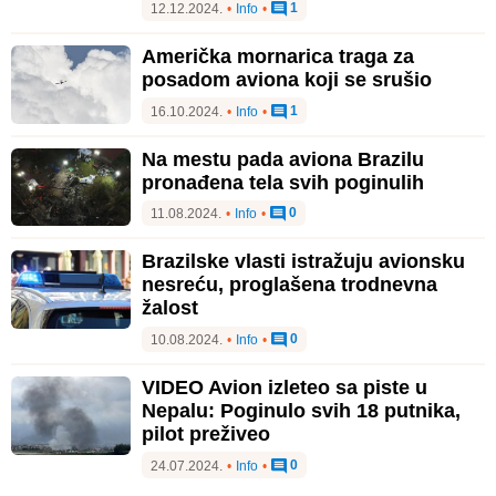
1
12.12.2024.
•
Info
•
Američka mornarica traga za
posadom aviona koji se srušio
1
16.10.2024.
•
Info
•
Na mestu pada aviona Brazilu
pronađena tela svih poginulih
0
11.08.2024.
•
Info
•
Brazilske vlasti istražuju avionsku
nesreću, proglašena trodnevna
žalost
0
10.08.2024.
•
Info
•
VIDEO Avion izleteo sa piste u
Nepalu: Poginulo svih 18 putnika,
pilot preživeo
0
24.07.2024.
•
Info
•