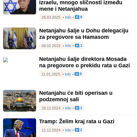
Izraelu, mnogo sličnosti između
mene i Netanjahua
9
26.03.2025.
•
Info
•
Netanjahu šalje u Dohu delegaciju
za pregovore sa Hamasom
1
08.02.2025.
•
Info
•
Netanjahu šalje direktora Mosada
na pregovore o prekidu rata u Gazi
0
11.01.2025.
•
Info
•
Netanjahu će biti operisan u
podzemnoj sali
1
29.12.2024.
•
Info
•
Tramp: Želim kraj rata u Gazi
2
12.12.2024.
•
Info
•