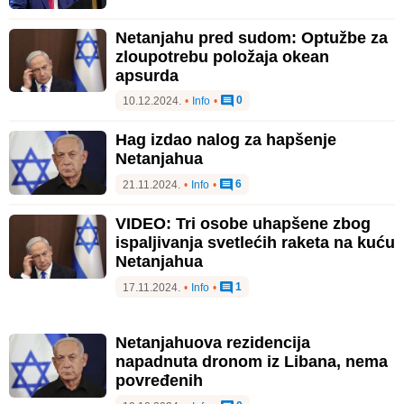
Netanjahu pred sudom: Optužbe za
zloupotrebu položaja okean
apsurda
0
10.12.2024.
•
Info
•
Hag izdao nalog za hapšenje
Netanjahua
6
21.11.2024.
•
Info
•
VIDEO: Tri osobe uhapšene zbog
ispaljivanja svetlećih raketa na kuću
Netanjahua
1
17.11.2024.
•
Info
•
Netanjahuova rezidencija
napadnuta dronom iz Libana, nema
povređenih