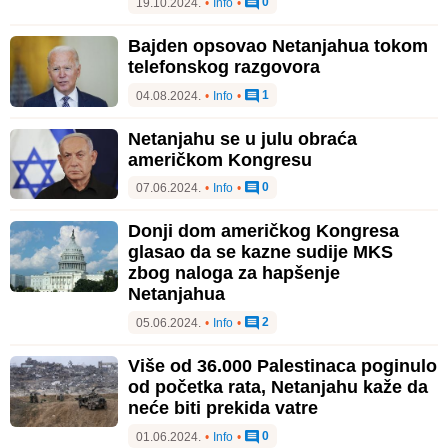
0
19.10.2024.
•
Info
•
Bajden opsovao Netanjahua tokom
telefonskog razgovora
1
04.08.2024.
•
Info
•
Netanjahu se u julu obraća
američkom Kongresu
0
07.06.2024.
•
Info
•
Donji dom američkog Kongresa
glasao da se kazne sudije MKS
zbog naloga za hapšenje
Netanjahua
2
05.06.2024.
•
Info
•
Više od 36.000 Palestinaca poginulo
od početka rata, Netanjahu kaže da
neće biti prekida vatre
0
01.06.2024.
•
Info
•