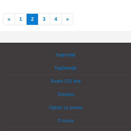
«
1
2
3
4
»
Najnovije
Najčitanije
Radio 021 live
Shopins
Oglasi za posao
O nama