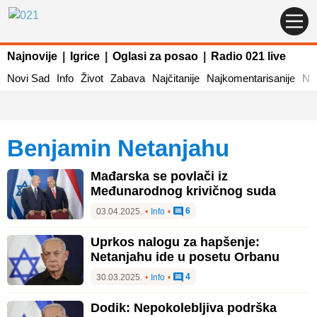
Najnovije
|
Igrice
|
Oglasi za posao
|
Radio 021 live
Novi Sad
Info
Život
Zabava
Najčitanije
Najkomentarisanije
Naj
Benjamin Netanjahu
Mađarska se povlači iz
Međunarodnog krivičnog suda
6
03.04.2025.
•
Info
•
Uprkos nalogu za hapšenje:
Netanjahu ide u posetu Orbanu
4
30.03.2025.
•
Info
•
Dodik: Nepokolebljiva podrška