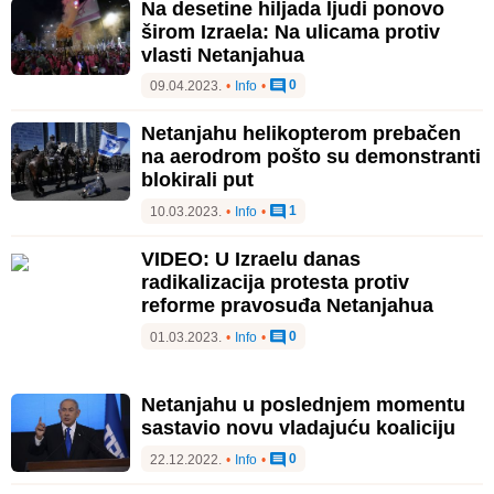
Na desetine hiljada ljudi ponovo
širom Izraela: Na ulicama protiv
vlasti Netanjahua
0
09.04.2023.
•
Info
•
Netanjahu helikopterom prebačen
na aerodrom pošto su demonstranti
blokirali put
1
10.03.2023.
•
Info
•
VIDEO: U Izraelu danas
radikalizacija protesta protiv
reforme pravosuđa Netanjahua
0
01.03.2023.
•
Info
•
Netanjahu u poslednjem momentu
sastavio novu vladajuću koaliciju
0
22.12.2022.
•
Info
•