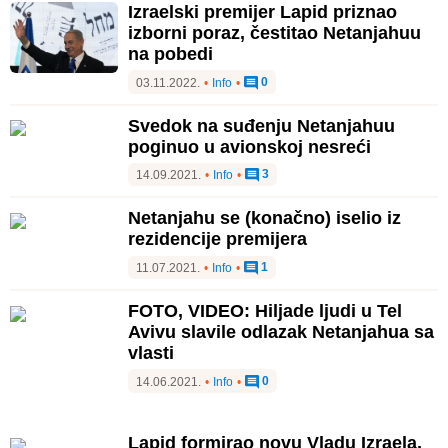
Izraelski premijer Lapid priznao
izborni poraz, čestitao Netanjahuu
na pobedi
0
03.11.2022.
•
Info
•
Svedok na suđenju Netanjahuu
poginuo u avionskoj nesreći
3
14.09.2021.
•
Info
•
Netanjahu se (konačno) iselio iz
rezidencije premijera
1
11.07.2021.
•
Info
•
FOTO, VIDEO: Hiljade ljudi u Tel
Avivu slavile odlazak Netanjahua sa
vlasti
0
14.06.2021.
•
Info
•
Lapid formirao novu Vladu Izraela,