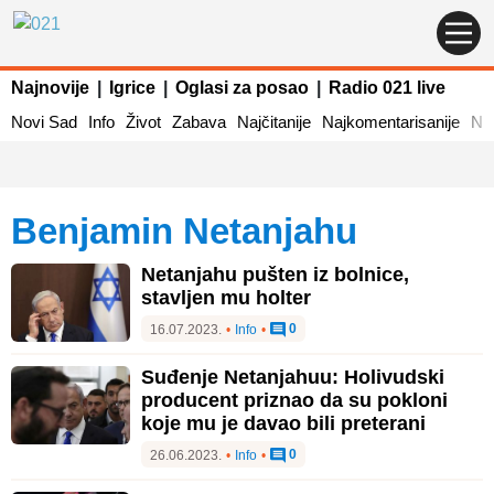
Najnovije
|
Igrice
|
Oglasi za posao
|
Radio 021 live
Novi Sad
Info
Život
Zabava
Najčitanije
Najkomentarisanije
Naj
Benjamin Netanjahu
Netanjahu pušten iz bolnice,
stavljen mu holter
0
16.07.2023.
•
Info
•
Suđenje Netanjahuu: Holivudski
producent priznao da su pokloni
koje mu je davao bili preterani
0
26.06.2023.
•
Info
•