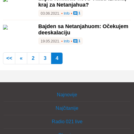
kraj za Netanjahua?
1
03.06.2021.
•
Info
•
Bajden sa Netanjahuom: Očekujem
deeskalaciju
1
19.05.2021.
•
Info
•
<<
«
2
3
4
Najnovije
Najčitanije
Radio 021 live