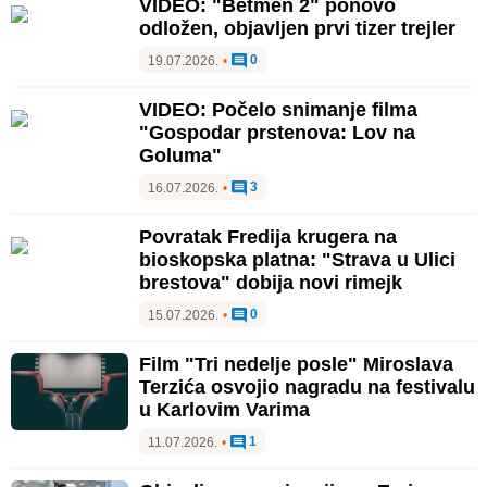
VIDEO: "Betmen 2" ponovo
odložen, objavljen prvi tizer trejler
0
19.07.2026.
•
VIDEO: Počelo snimanje filma
"Gospodar prstenova: Lov na
Goluma"
3
16.07.2026.
•
Povratak Fredija krugera na
bioskopska platna: "Strava u Ulici
brestova" dobija novi rimejk
0
15.07.2026.
•
Film "Tri nedelje posle" Miroslava
Terzića osvojio nagradu na festivalu
u Karlovim Varima
1
11.07.2026.
•