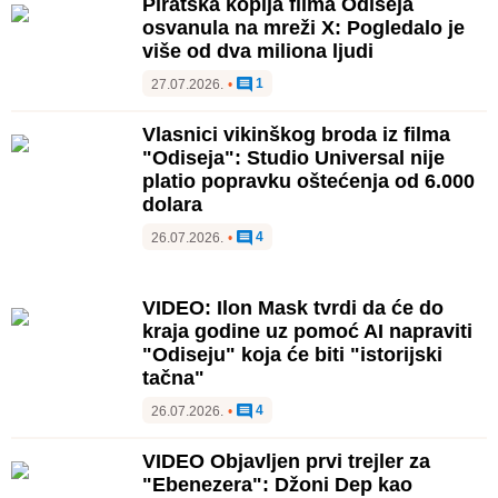
Piratska kopija filma Odiseja
osvanula na mreži X: Pogledalo je
više od dva miliona ljudi
1
27.07.2026.
•
Vlasnici vikinškog broda iz filma
"Odiseja": Studio Universal nije
platio popravku oštećenja od 6.000
dolara
4
26.07.2026.
•
VIDEO: Ilon Mask tvrdi da će do
kraja godine uz pomoć AI napraviti
"Odiseju" koja će biti "istorijski
tačna"
4
26.07.2026.
•
VIDEO Objavljen prvi trejler za
"Ebenezera": Džoni Dep kao