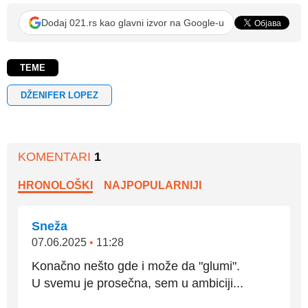
Dodaj 021.rs kao glavni izvor na Google-u
TEME
DŽENIFER LOPEZ
KOMENTARI
1
HRONOLOŠKI
NAJPOPULARNIJI
Sneža
07.06.2025
•
11:28
Konačno nešto gde i može da "glumi".
U svemu je prosečna, sem u ambiciji...