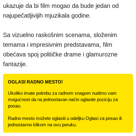
ukazuje da bi film mogao da bude jedan od
najupečatljivijih mjuzikala godine.
Sa vizuelno raskošnim scenama, složenim
temama i impresivnim predstavama, film
obećava spoj političke drame i glamurozne
fantazije.
OGLASI RADNO MESTO!
Ukoliko imate potrebu za radnom snagom nudimo vam
mogućnost da na jednostavan način oglasite poziciju za
posao.
Radno mesto možete oglasiti u odeljku Oglasi za posao ili
jednostavno klikom na ovu poruku.