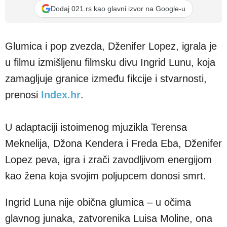
Dodaj 021.rs kao glavni izvor na Google-u
Glumica i pop zvezda, Dženifer Lopez, igrala je
u filmu izmišljenu filmsku divu Ingrid Lunu, koja
zamagljuje granice između fikcije i stvarnosti,
prenosi
Index.hr
.
U adaptaciji istoimenog mjuzikla Terensa
Meknelija, Džona Kendera i Freda Eba, Dženifer
Lopez peva, igra i zrači zavodljivom energijom
kao žena koja svojim poljupcem donosi smrt.
Ingrid Luna nije obična glumica – u očima
glavnog junaka, zatvorenika Luisa Moline, ona