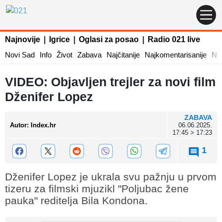
Najnovije
|
Igrice
|
Oglasi za posao
|
Radio 021 live
Novi Sad
Info
Život
Zabava
Najčitanije
Najkomentarisanije
Naj
VIDEO: Objavljen trejler za novi film
Dženifer Lopez
ZABAVA
Autor
:
Index.hr
06.06.2025.
17:45 > 17:23
1
Dženifer Lopez je ukrala svu pažnju u prvom
tizeru za filmski mjuzikl "Poljubac žene
pauka" reditelja Bila Kondona.