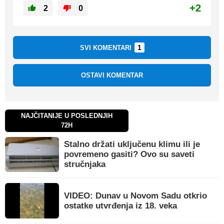
+2
2
0
1
SVI KOMENTARI
OSTAVI KOMENTAR
NAJČITANIJE U POSLEDNJIH
72H
Stalno držati uključenu klimu ili je
povremeno gasiti? Ovo su saveti
stručnjaka
VIDEO: Dunav u Novom Sadu otkrio
ostatke utvrđenja iz 18. veka