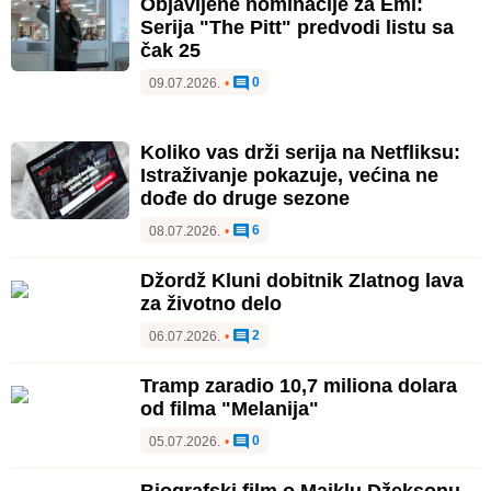
Objavljene nominacije za Emi:
Serija "The Pitt" predvodi listu sa
čak 25
0
09.07.2026.
•
Koliko vas drži serija na Netfliksu:
Istraživanje pokazuje, većina ne
dođe do druge sezone
6
08.07.2026.
•
Džordž Kluni dobitnik Zlatnog lava
za životno delo
2
06.07.2026.
•
Tramp zaradio 10,7 miliona dolara
od filma "Melanija"
0
05.07.2026.
•
Biografski film o Majklu Džeksonu