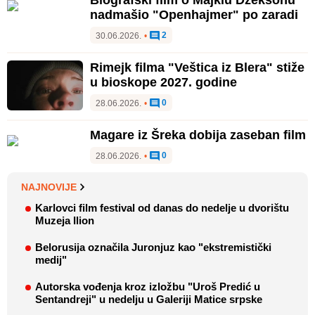
nadmašio "Openhajmer" po zaradi
2
30.06.2026.
•
Rimejk filma "Veštica iz Blera" stiže
u bioskope 2027. godine
0
28.06.2026.
•
Magare iz Šreka dobija zaseban film
0
28.06.2026.
•
NAJNOVIJE
Karlovci film festival od danas do nedelje u dvorištu
Muzeja Ilion
Belorusija označila Juronjuz kao "ekstremistički
medij"
Autorska vođenja kroz izložbu "Uroš Predić u
Sentandreji" u nedelju u Galeriji Matice srpske