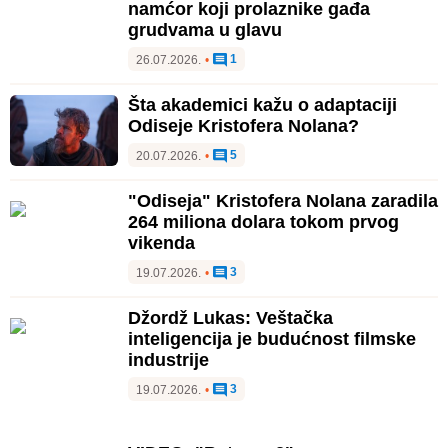
namćor koji prolaznike gađa
grudvama u glavu
1
26.07.2026.
•
Šta akademici kažu o adaptaciji
Odiseje Kristofera Nolana?
5
20.07.2026.
•
"Odiseja" Kristofera Nolana zaradila
264 miliona dolara tokom prvog
vikenda
3
19.07.2026.
•
Džordž Lukas: Veštačka
inteligencija je budućnost filmske
industrije
3
19.07.2026.
•