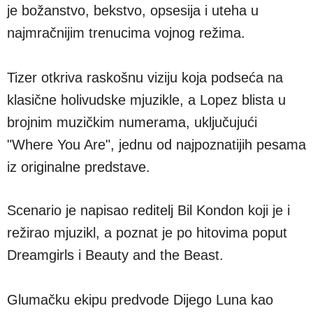
je božanstvo, bekstvo, opsesija i uteha u
najmračnijim trenucima vojnog režima.
Tizer otkriva raskošnu viziju koja podseća na
klasične holivudske mjuzikle, a Lopez blista u
brojnim muzičkim numerama, uključujući
"Where You Are", jednu od najpoznatijih pesama
iz originalne predstave.
Scenario je napisao reditelj Bil Kondon koji je i
režirao mjuzikl, a poznat je po hitovima poput
Dreamgirls ​​i Beauty and the Beast.
Glumačku ekipu predvode Dijego Luna kao