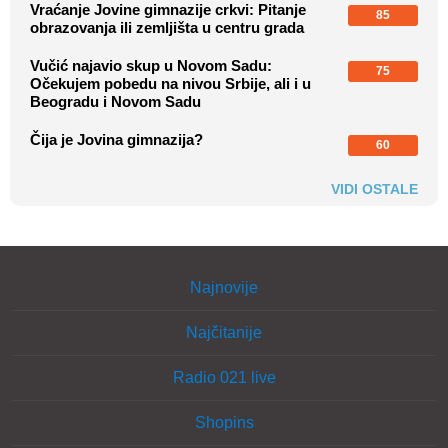
Vraćanje Jovine gimnazije crkvi: Pitanje
85
obrazovanja ili zemljišta u centru grada
Vučić najavio skup u Novom Sadu:
75
Očekujem pobedu na nivou Srbije, ali i u
Beogradu i Novom Sadu
Čija je Jovina gimnazija?
60
VIDI OSTALE
Najnovije
Najčitanije
Radio 021 live
Shopins