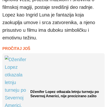
filmskoj magiji, postaje središnji deo radnje.
Lopez kao Ingrid Luna je fantazija koja
zaokuplja umove i srca zatvorenika, a njeno
prisustvo u filmu ima duboku simboličku i
emotivnu težinu.
PROČITAJ JOŠ
Dženifer Lopez otkazala letnju turneju po
Severnoj Americi, nije precizirano zašto