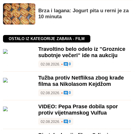
Brza i lagana: Jogurt pita u rerni je za
10 minuta
OSTALO IZ KATEGORIJE ZABAVA - FILM
Travoltino belo odelo iz "Groznice
subotnje večeri" ide na aukciju
0
02.08.2026.
•
Tužba protiv Netfliksa zbog krađe
filma sa Nikolasom Kejdžom
0
02.08.2026.
•
VIDEO: Pepa Prase dobila spor
protiv vijetnamskog Vulfua
0
02.08.2026.
•