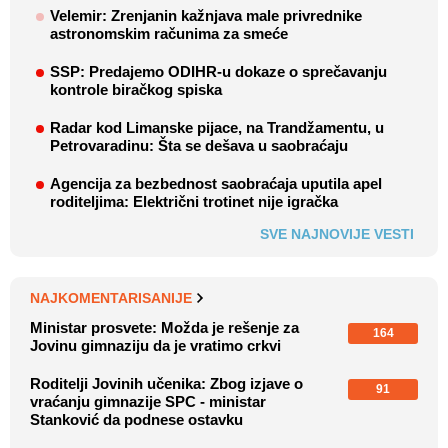
Velemir: Zrenjanin kažnjava male privrednike
astronomskim računima za smeće
SSP: Predajemo ODIHR-u dokaze o sprečavanju
kontrole biračkog spiska
Radar kod Limanske pijace, na Trandžamentu, u
Petrovaradinu: Šta se dešava u saobraćaju
Agencija za bezbednost saobraćaja uputila apel
roditeljima: Električni trotinet nije igračka
SVE NAJNOVIJE VESTI
NAJKOMENTARISANIJE
Ministar prosvete: Možda je rešenje za
164
Jovinu gimnaziju da je vratimo crkvi
Roditelji Jovinih učenika: Zbog izjave o
91
vraćanju gimnazije SPC - ministar
Stanković da podnese ostavku