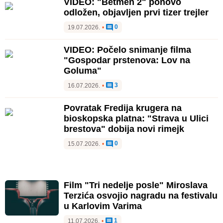
VIDEO: "Betmen 2" ponovo
odložen, objavljen prvi tizer trejler
0
19.07.2026.
•
VIDEO: Počelo snimanje filma
"Gospodar prstenova: Lov na
Goluma"
3
16.07.2026.
•
Povratak Fredija krugera na
bioskopska platna: "Strava u Ulici
brestova" dobija novi rimejk
0
15.07.2026.
•
Film "Tri nedelje posle" Miroslava
Terzića osvojio nagradu na festivalu
u Karlovim Varima
1
11.07.2026.
•