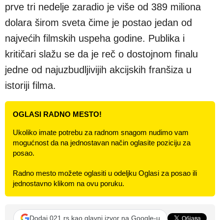
prve tri nedelje zaradio je više od 389 miliona
dolara širom sveta čime je postao jedan od
najvećih filmskih uspeha godine. Publika i
kritičari slažu se da je reč o dostojnom finalu
jedne od najuzbudljivijih akcijskih franšiza u
istoriji filma.
OGLASI RADNO MESTO!
Ukoliko imate potrebu za radnom snagom nudimo vam
mogućnost da na jednostavan način oglasite poziciju za
posao.
Radno mesto možete oglasiti u odeljku Oglasi za posao ili
jednostavno klikom na ovu poruku.
Dodaj 021.rs kao glavni izvor na Google-u