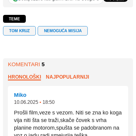
TEME
TOM KRUZ
NEMOGUĆA MISIJA
KOMENTARI
5
HRONOLOŠKI
NAJPOPULARNIJI
Miko
10.06.2025
•
18:50
Prošli film,veze s vezom. Niti se zna ko koga
vija niti šta se traži,skače čovek s vrha
planine motorom,spušta se padobranom na
voz o jadu radi,smejurija teška.