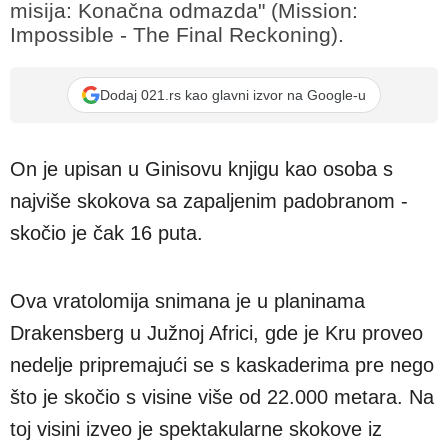
misija: Konačna odmazda" (Mission:
Impossible - The Final Reckoning).
Dodaj 021.rs kao glavni izvor na Google-u
On je upisan u Ginisovu knjigu kao osoba s
najviše skokova sa zapaljenim padobranom -
skočio je čak 16 puta.
Ova vratolomija snimana je u planinama
Drakensberg u Južnoj Africi, gde je Kru proveo
nedelje pripremajući se s kaskaderima pre nego
što je skočio s visine više od 22.000 metara. Na
toj visini izveo je spektakularne skokove iz