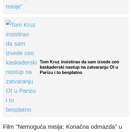
Tom Kruz insistirao da sam izvede ceo
kaskaderski nastup na zatvaranju OI u
Parizu i to besplatno
Film "Nemoguća misija: Konačna odmazda" u