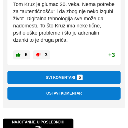
Tom Kruz je glumac 20. veka. Nema potrebe
za "autentičnošću" i da zbog nje neko izgubi
život. Digitalna tehnologija sve može da
nadomesti. To što Kruz ima neke lične,
psihološke probleme i što je adrenalin
dzanki to je druga priča.
+3
6
3
5
SVI KOMENTARI
OSTAVI KOMENTAR
NAJČITANIJE U POSLEDNJIH
72H