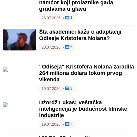
namćor koji prolaznike gađa
grudvama u glavu
1
26.07.2026.
•
Šta akademici kažu o adaptaciji
Odiseje Kristofera Nolana?
5
20.07.2026.
•
"Odiseja" Kristofera Nolana zaradila
264 miliona dolara tokom prvog
vikenda
3
19.07.2026.
•
Džordž Lukas: Veštačka
inteligencija je budućnost filmske
industrije
3
19.07.2026.
•