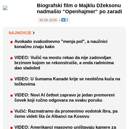
Biografski film o Majklu Džeksonu
nadmašio "Openhajmer" po zaradi
2
30.06.2026.
•
NAJNOVIJE
Avokado svakodnevno "menja pol", a naučnici
konačno znaju kako
VIDEO: Vučić na mostu rekao da nije zadovoljan
brzinom kojom se rekonstruiše, a onda radnicima
dao sladoled
VIDEO: U šumama Kanade krije se neobična kuća na
točkovima
VIDEO: Novi AI četbot zapravo je jedan premoreni
čovek koji ručno odgovara na svaku poruku
Vučić: Razmatramo da promenimo vodotok Ibra, pa
ćemo videti šta će Albanci na Kosovu
VIDEO: Amerikanci masovno uništavaju kamere za