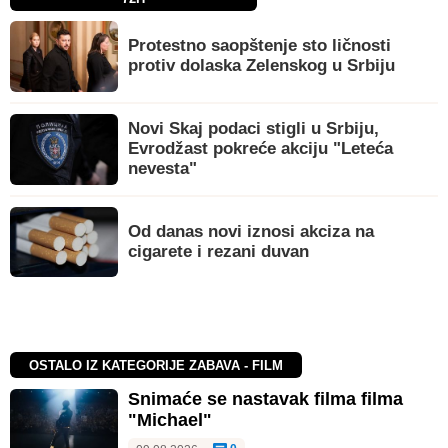
Protestno saopštenje sto ličnosti
protiv dolaska Zelenskog u Srbiju
Novi Skaj podaci stigli u Srbiju,
Evrodžast pokreće akciju "Leteća
nevesta"
Od danas novi iznosi akciza na
cigarete i rezani duvan
OSTALO IZ KATEGORIJE ZABAVA - FILM
Snimaće se nastavak filma filma
"Michael"