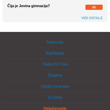
Čija je Jovina gimnazija?
60
VIDI OSTALE
Najnovije
Najčitanije
Radio 021 live
Shopins
Oglasi za posao
O nama
Oglašavanje