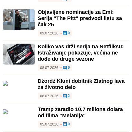
Objavljene nominacije za Emi:
Serija "The Pitt" predvodi listu sa
čak 25
0
09.07.2026.
•
Koliko vas drži serija na Netfliksu:
Istraživanje pokazuje, većina ne
dođe do druge sezone
6
08.07.2026.
•
Džordž Kluni dobitnik Zlatnog lava
za životno delo
2
06.07.2026.
•
Tramp zaradio 10,7 miliona dolara
od filma "Melanija"
0
05.07.2026.
•