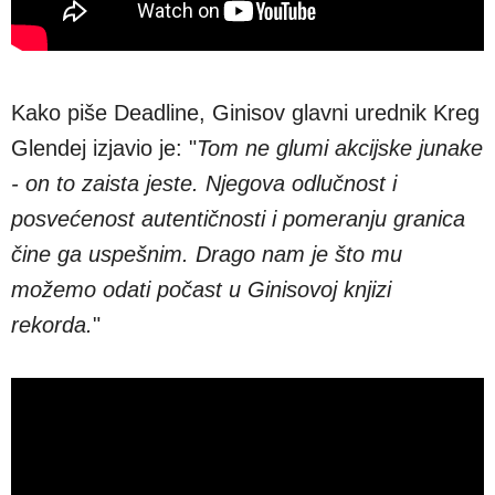
Kako piše Deadline, Ginisov glavni urednik Kreg
Glendej izjavio je: "
Tom ne glumi akcijske junake
- on to zaista jeste. Njegova odlučnost i
posvećenost autentičnosti i pomeranju granica
čine ga uspešnim. Drago nam je što mu
možemo odati počast u Ginisovoj knjizi
rekorda.
"