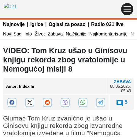
Najnovije
|
Igrice
|
Oglasi za posao
|
Radio 021 live
Novi Sad
Info
Život
Zabava
Najčitanije
Najkomentarisanije
Naj
VIDEO: Tom Kruz ušao u Ginisovu
knjigu rekorda zbog vratolomije u
Nemogućoj misiji 8
ZABAVA
Autor
:
Index.hr
08.06.2025.
05:43
5
Glumac Tom Kruz zvanično je ušao u
Ginisovu knjigu rekorda zbog izvanredne
vratolomije izvedene u filmu "Nemoguća