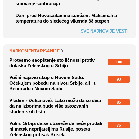
snimanje saobraćaja
Dani pred Novosađanima sunčani: Maksimalna
temperatura do sledećeg vikenda 38 stepeni
SVE NAJNOVIJE VESTI
NAJKOMENTARISANIJE
Protestno saopštenje sto ličnosti protiv
100
dolaska Zelenskog u Srbiju
Vučić najavio skup u Novom Sadu:
93
Očekujem pobedu na nivou Srbije, ali i u
Beogradu i Novom Sadu
Vladimir Đukanović: Lako može da se desi
85
da na izborima bude više takozvanih
studentskih lista
Vulin: Srbija da se obaveže da neće prodati
76
ni metak neprijateljima Rusije, poseta
Zelenskog pritisak Brisela