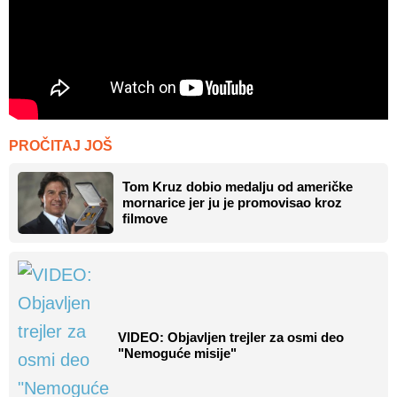
PROČITAJ JOŠ
Tom Kruz dobio medalju od američke
mornarice jer ju je promovisao kroz
filmove
VIDEO: Objavljen trejler za osmi deo
"Nemoguće misije"