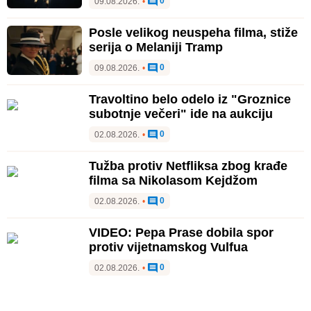
0
09.08.2026.
•
Posle velikog neuspeha filma, stiže
serija o Melaniji Tramp
0
09.08.2026.
•
Travoltino belo odelo iz "Groznice
subotnje večeri" ide na aukciju
0
02.08.2026.
•
Tužba protiv Netfliksa zbog krađe
filma sa Nikolasom Kejdžom
0
02.08.2026.
•
VIDEO: Pepa Prase dobila spor
protiv vijetnamskog Vulfua
0
02.08.2026.
•