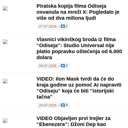
Piratska kopija filma Odiseja
osvanula na mreži X: Pogledalo je
više od dva miliona ljudi
1
27.07.2026.
•
Vlasnici vikinškog broda iz filma
"Odiseja": Studio Universal nije
platio popravku oštećenja od 6.000
dolara
4
26.07.2026.
•
VIDEO: Ilon Mask tvrdi da će do
kraja godine uz pomoć AI napraviti
"Odiseju" koja će biti "istorijski
tačna"
4
26.07.2026.
•
VIDEO Objavljen prvi trejler za
"Ebenezera": Džoni Dep kao