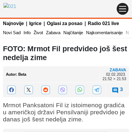
Najnovije
|
Igrice
|
Oglasi za posao
|
Radio 021 live
Novi Sad
Info
Život
Zabava
Najčitanije
Najkomentarisanije
Naj
FOTO: Mrmot Fil predvideo još šest
nedelja zime
ZABAVA
Autor
:
Beta
02.02.2023.
21:52 > 21:53
3
Mrmot Panksatoni Fil iz istoimenog gradića
u američkoj državi Pensilvaniji predvideo je
danas još šest nedelja zime.