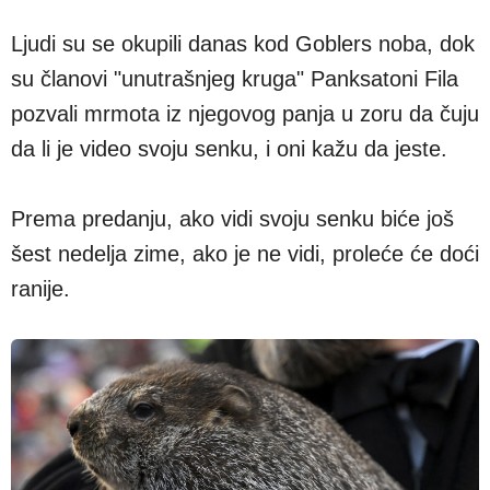
Ljudi su se okupili danas kod Goblers noba, dok
su članovi "unutrašnjeg kruga" Panksatoni Fila
pozvali mrmota iz njegovog panja u zoru da čuju
da li je video svoju senku, i oni kažu da jeste.
Prema predanju, ako vidi svoju senku biće još
šest nedelja zime, ako je ne vidi, proleće će doći
ranije.