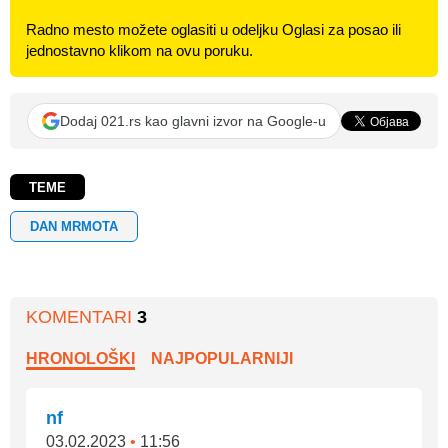
Radno mesto možete oglasiti u odeljku Oglasi za posao ili
jednostavno klikom na ovu poruku.
Dodaj 021.rs kao glavni izvor na Google-u
TEME
DAN MRMOTA
KOMENTARI
3
HRONOLOŠKI
NAJPOPULARNIJI
nf
03.02.2023
•
11:56