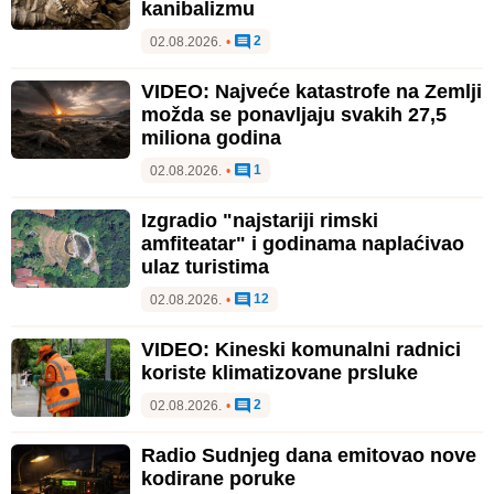
kanibalizmu
2
02.08.2026.
•
VIDEO: Najveće katastrofe na Zemlji
možda se ponavljaju svakih 27,5
miliona godina
1
02.08.2026.
•
Izgradio "najstariji rimski
amfiteatar" i godinama naplaćivao
ulaz turistima
12
02.08.2026.
•
VIDEO: Kineski komunalni radnici
koriste klimatizovane prsluke
2
02.08.2026.
•
Radio Sudnjeg dana emitovao nove
kodirane poruke