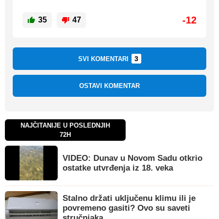
-12
35
47
3
SVI KOMENTARI
OSTAVI KOMENTAR
NAJČITANIJE U POSLEDNJIH
72H
VIDEO: Dunav u Novom Sadu otkrio
ostatke utvrđenja iz 18. veka
Stalno držati uključenu klimu ili je
povremeno gasiti? Ovo su saveti
stručnjaka