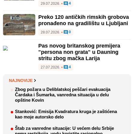
4
29.07.2026.
•
Preko 120 antičkih rimskih grobova
pronađeno na gradilištu u Ljubljani
0
28.07.2026.
•
Pas novog britanskog premijera
"persona non grata" u Dauning
stritu zbog mačka Larija
4
27.07.2026.
•
NAJNOVIJE
Zbog požara u Deliblatskoj peščari evakuacija
Čardaka i Šumarka, vanredna situacija u delu
opštine Kovin
Stanković: Emisija Kvadratura kruga je zaštićena
kao moje autorsko delo
Štab za vanredne situacije: U većem delu Srbije
nema restrikcija, vodu koristite racionalno