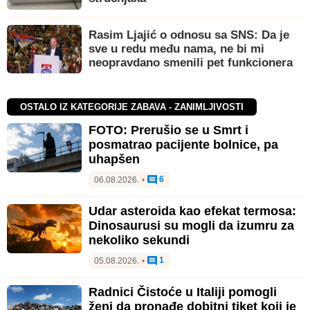
Rasim Ljajić o odnosu sa SNS: Da je
sve u redu među nama, ne bi mi
neopravdano smenili pet funkcionera
OSTALO IZ KATEGORIJE ZABAVA - ZANIMLJIVOSTI
FOTO: Prerušio se u Smrt i
posmatrao pacijente bolnice, pa
uhapšen
6
06.08.2026.
•
Udar asteroida kao efekat termosa:
Dinosaurusi su mogli da izumru za
nekoliko sekundi
1
05.08.2026.
•
Radnici Čistoće u Italiji pomogli
ženi da pronađe dobitni tiket koji je