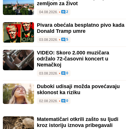
zemljom za život
2
04.08.2026.
•
Pivara obećala besplatno pivo kada
Donald Tramp umre
5
03.08.2026.
•
VIDEO: Skoro 2.000 muzičara
održalo 72-časovni koncert u
Nemačkoj
0
03.08.2026.
•
Duboki udisaji možda povećavaju
sklonost ka riziku
0
02.08.2026.
•
Matematičari otkrili zašto su ljudi
kroz istoriju iznova pribegavali