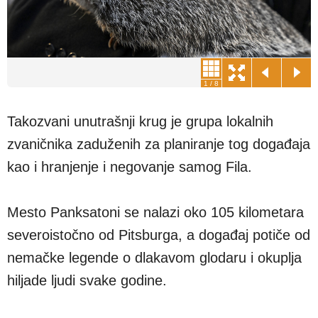
1
/
8
Takozvani unutrašnji krug je grupa lokalnih
zvaničnika zaduženih za planiranje tog događaja
kao i hranjenje i negovanje samog Fila.
Mesto Panksatoni se nalazi oko 105 kilometara
severoistočno od Pitsburga, a događaj potiče od
nemačke legende o dlakavom glodaru i okuplja
hiljade ljudi svake godine.