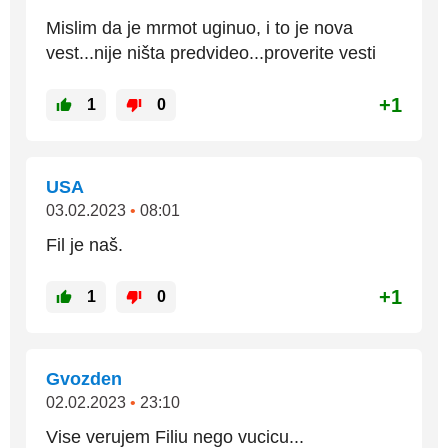
Mislim da je mrmot uginuo, i to je nova
vest...nije ništa predvideo...proverite vesti
+1
1
0
USA
03.02.2023
•
08:01
Fil je naš.
+1
1
0
Gvozden
02.02.2023
•
23:10
Vise verujem Filiu nego vucicu...