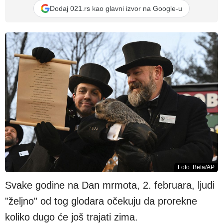
Dodaj 021.rs kao glavni izvor na Google-u
Foto: Beta/AP
Svake godine na Dan mrmota, 2. februara, ljudi
"željno" od tog glodara očekuju da prorekne
koliko dugo će još trajati zima.