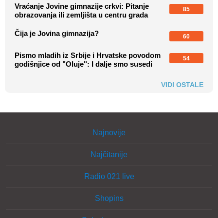
Vraćanje Jovine gimnazije crkvi: Pitanje
85
obrazovanja ili zemljišta u centru grada
Čija je Jovina gimnazija?
60
Pismo mladih iz Srbije i Hrvatske povodom
54
godišnjice od "Oluje": I dalje smo susedi
VIDI OSTALE
Najnovije
Najčitanije
Radio 021 live
Shopins