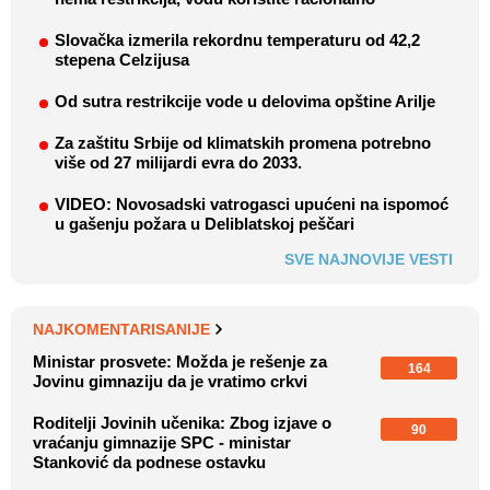
Slovačka izmerila rekordnu temperaturu od 42,2
stepena Celzijusa
Od sutra restrikcije vode u delovima opštine Arilje
Za zaštitu Srbije od klimatskih promena potrebno
više od 27 milijardi evra do 2033.
VIDEO: Novosadski vatrogasci upućeni na ispomoć
u gašenju požara u Deliblatskoj peščari
SVE NAJNOVIJE VESTI
NAJKOMENTARISANIJE
Ministar prosvete: Možda je rešenje za
164
Jovinu gimnaziju da je vratimo crkvi
Roditelji Jovinih učenika: Zbog izjave o
90
vraćanju gimnazije SPC - ministar
Stanković da podnese ostavku