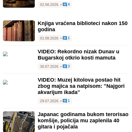
4
02.08.2026.
•
Knjiga vraćena biblioteci nakon 150
godina
1
01.08.2026.
•
VIDEO: Rekordno nizak Dunav u
Bugarskoj otkrio kosti mamuta
3
30.07.2026.
•
VIDEO: Muzej kitolova postao hit
zbog majica sa natpisom: "Najgori
akvarijum ikada"
1
29.07.2026.
•
Japanac godinama bukom terorisao
komšije, policija mu zaplenila 40
gitara i pojačala