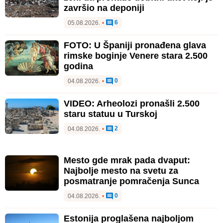
završio na deponiji
6
05.08.2026.
•
FOTO: U Španiji pronađena glava
rimske boginje Venere stara 2.500
godina
0
04.08.2026.
•
VIDEO: Arheolozi pronašli 2.500
staru statuu u Turskoj
2
04.08.2026.
•
Mesto gde mrak pada dvaput:
Najbolje mesto na svetu za
posmatranje pomračenja Sunca
0
04.08.2026.
•
Estonija proglašena najboljom