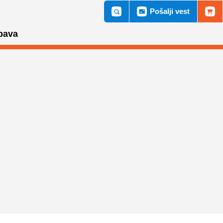
Pošalji vest
bava