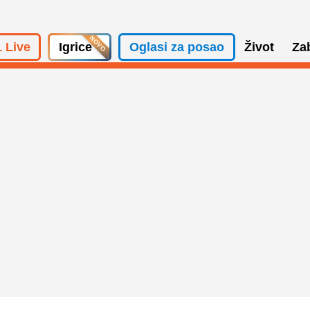
 Live
Igrice
Oglasi za posao
Život
Za