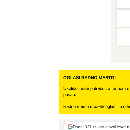
OGLASI RADNO MESTO!
Ukoliko imate potrebu za radnom s
posao.
Radno mesto možete oglasiti u odel
Dodaj 021.rs kao glavni izvor 