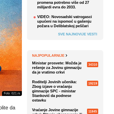
promena potrebno više od 27
milijardi evra do 2033.
VIDEO: Novosadski vatrogasci
upućeni na ispomoć u gašenju
požara u Deliblatskoj peščari
SVE NAJNOVIJE VESTI
NAJPOPULARNIJE
Ministar prosvete: Možda je
34310
rešenje za Jovinu gimnaziju
da je vratimo crkvi
Roditelji Jovinih učenika:
19219
Zbog izjave o vraćanju
gimnazije SPC - ministar
Foto: 021.rs
Stanković da podnese
ostavku
lite da
Vraćanje Jovine gimnazije
11845