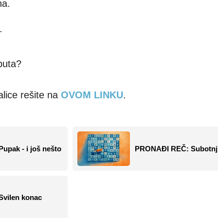
na.
.
puta?
ice rešite na
OVOM LINKU
.
pak - i još nešto
PRONAĐI REČ: Subotnji 
vilen konac