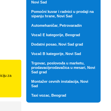
Novi Sad
Pomoćni kuvar i radnici u prodaji na
sipanju hrane, Novi Sad
Automehaničar, Petrovaradin
Vozač E kategorije, Beograd
Dodatni posao, Novi Sad grad
Vozač B kategorije, Novi Sad
Trgovac, poslovođa u marketu,
prodavac/prodavačica u mesari, Novi
Sad grad
ciju za
Montažer cevnih instalacija, Novi
Sad
Taxi vozac, Beograd