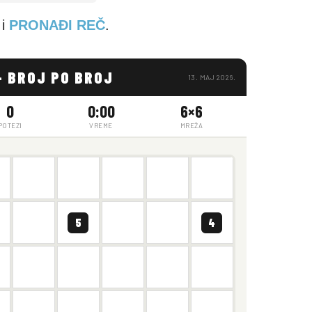
i
PRONAĐI REČ
.