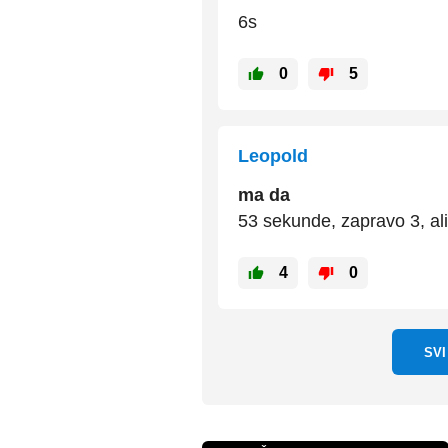
6s
0
5
Leopold
ma da
53 sekunde, zapravo 3, al
4
0
SV