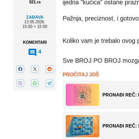
ijedna "kućica" ostane praz
021.rs
ZABAVA
Pažnja, preciznost, i gotovo
13.05.2026.
15:00 > 15:00
Koliko vam je trebalo ovog 
KOMENTARI
4
Sve BROJ PO BROJ mozgal
PROČITAJ JOŠ
PRONAĐI REČ: Pu
PRONAĐI REČ: S