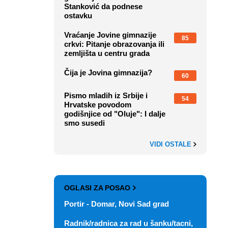
Stanković da podnese
ostavku
Vraćanje Jovine gimnazije
85
crkvi: Pitanje obrazovanja ili
zemljišta u centru grada
Čija je Jovina gimnazija?
60
Pismo mladih iz Srbije i
54
Hrvatske povodom
godišnjice od "Oluje": I dalje
smo susedi
VIDI OSTALE
OGLASI ZA POSAO
Portir - Domar, Novi Sad grad
Radnik/radnica za rad u šanku/tacni,