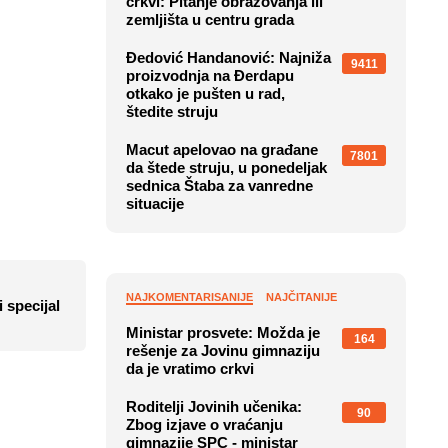
crkvi: Pitanje obrazovanja ili
zemljišta u centru grada
Đedović Handanović: Najniža
9411
proizvodnja na Đerdapu
otkako je pušten u rad,
štedite struju
Macut apelovao na građane
7801
da štede struju, u ponedeljak
sednica Štaba za vanredne
situacije
NAJKOMENTARISANIJE
NAJČITANIJE
specijal
Ministar prosvete: Možda je
164
rešenje za Jovinu gimnaziju
da je vratimo crkvi
Roditelji Jovinih učenika:
90
Zbog izjave o vraćanju
gimnazije SPC - ministar