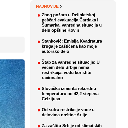
NAJNOVIJE
Zbog požara u Deliblatskoj
peščari evakuacija Čardaka i
Šumarka, vanredna situacija u
delu opštine Kovin
Stanković: Emisija Kvadratura
kruga je zaštićena kao moje
autorsko delo
Štab za vanredne situacije: U
većem delu Srbije nema
restrikcija, vodu koristite
racionalno
Slovačka izmerila rekordnu
temperaturu od 42,2 stepena
Celzijusa
Od sutra restrikcije vode u
delovima opštine Arilje
Za zaštitu Srbije od klimatskih