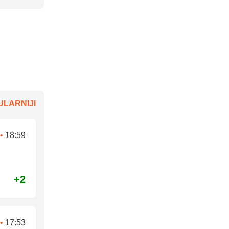
LARNIJI
•
18:59
+2
•
17:53