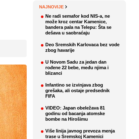
NAJNOVIJE
Ne radi semafor kod NIS-a, ne
može kroz centar Kamenice,
bandera pala na Telepu: Šta se
dešava u saobraćaju
Deo Sremskih Karlovaca bez vode
zbog havarije
U Novom Sadu za jedan dan
rođene 22 bebe, među njima i
blizanci
Infantino se izvinjava zbog
grešaka, ali ostaje predsednik
FIFA
VIDEO: Japan obeležava 81
godinu od bacanja atomske
bombe na Hirošimu
Više linija javnog prevoza menja
trase u Sremskoj Kamenici