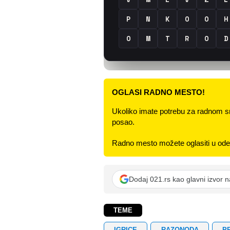
OGLASI RADNO MESTO!
Ukoliko imate potrebu za radnom s
posao.
Radno mesto možete oglasiti u odel
Dodaj 021.rs kao glavni izvor 
TEME
IGRICE
RAZONODA
P