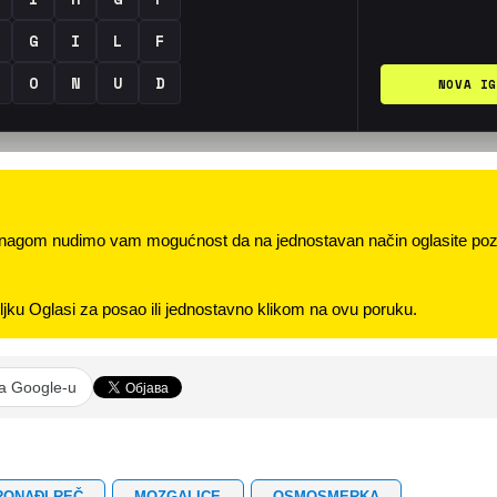
nagom nudimo vam mogućnost da na jednostavan način oglasite pozi
jku Oglasi za posao ili jednostavno klikom na ovu poruku.
na Google-u
RONAĐI REČ
MOZGALICE
OSMOSMERKA