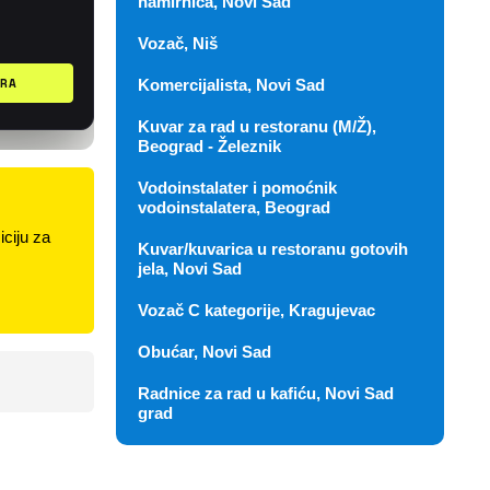
namirnica, Novi Sad
Vozač, Niš
Komercijalista, Novi Sad
Kuvar za rad u restoranu (M/Ž),
Beograd - Železnik
Vodoinstalater i pomoćnik
vodoinstalatera, Beograd
ciju za
Kuvar/kuvarica u restoranu gotovih
jela, Novi Sad
Vozač C kategorije, Kragujevac
Obućar, Novi Sad
Radnice za rad u kafiću, Novi Sad
grad