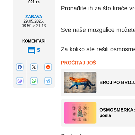
021.rs
Pronađite ih za što kraće v
ZABAVA
29.05.2026.
08:50 > 21:13
Sve naše mozgalice možete
KOMENTARI
Za koliko ste rešili osmosm
5
PROČITAJ JOŠ
BROJ PO BROJ: P
OSMOSMERKA: O
posla