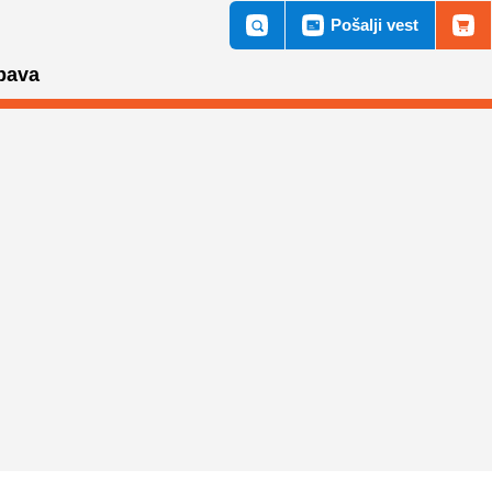
Pošalji vest
bava