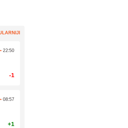
LARNIJI
•
22:50
-1
•
08:57
+1