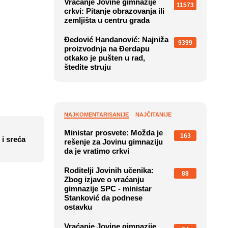
Vraćanje Jovine gimnazije
11573
crkvi: Pitanje obrazovanja ili
zemljišta u centru grada
Đedović Handanović: Najniža
9399
proizvodnja na Đerdapu
otkako je pušten u rad,
štedite struju
NAJKOMENTARISANIJE
NAJČITANIJE
Ministar prosvete: Možda je
163
 sreća
rešenje za Jovinu gimnaziju
da je vratimo crkvi
Roditelji Jovinih učenika:
88
Zbog izjave o vraćanju
gimnazije SPC - ministar
Stanković da podnese
ostavku
Vraćanje Jovine gimnazije