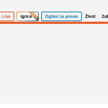
 Live
Igrice
Oglasi za posao
Život
Za