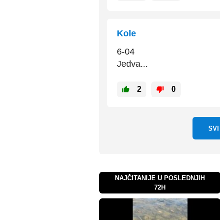
Kole
6-04
Jedva...
2
0
SV
NAJČITANIJE U POSLEDNJIH
72H