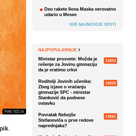
Deo rakete Ilona Maska verovatno
udario u Mesec
SVE NAJNOVIJE VESTI
NAJPOPULARNIJE
Ministar prosvete: Možda je
33853
rešenje za Jovinu gimnaziju
da je vratimo crkvi
Roditelji Jovinih učenika:
19020
Zbog izjave o vraćanju
gimnazije SPC - ministar
Stanković da podnese
ostavku
Foto: 021.rs
Povratak Nebojše
13681
Stefanovića u prve redove
naprednjaka?
pik
.