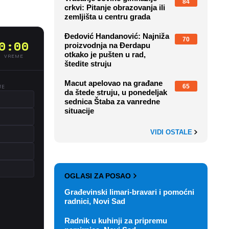
84
crkvi: Pitanje obrazovanja ili
zemljišta u centru grada
Đedović Handanović: Najniža
70
proizvodnja na Đerdapu
otkako je pušten u rad,
štedite struju
Macut apelovao na građane
65
da štede struju, u ponedeljak
sednica Štaba za vanredne
situacije
VIDI OSTALE
OGLASI ZA POSAO
Građevinski limari-bravari i pomoćni
radnici, Novi Sad
Radnik u kuhinji za pripremu