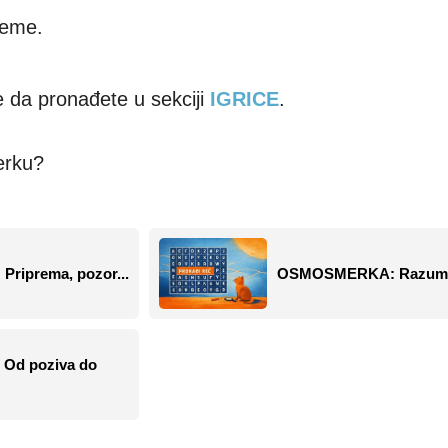
reme.
 da pronađete u sekciji
IGRICE
.
erku?
riprema, pozor...
OSMOSMERKA: Razum i
d poziva do