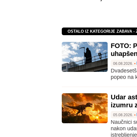
OSTALO IZ KATEGORIJE ZABAVA - 
FOTO: Pr
uhapše
06.08.2026.
•
Dvadesetše
popeo na k
Udar ast
izumru 
05.08.2026.
•
Naučnici s
nakon udar
istrebljen