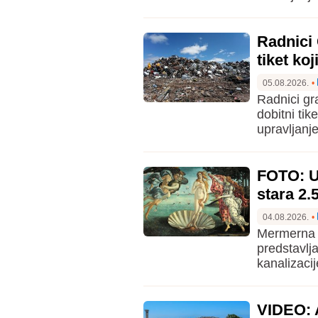
Radnici 
tiket koj
05.08.2026.
•
Radnici gra
dobitni tik
upravljanj
FOTO: U
stara 2.
04.08.2026.
•
Mermerna g
predstavlj
kanalizacij
VIDEO: A