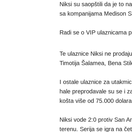
Niksi su saopštili da je to n
sa kompanijama Medison Sk
Radi se o VIP ulaznicama p
Te ulaznice Niksi ne prodaj
Timotija Šalamea, Bena Stile
I ostale ulaznice za utakmi
hale preprodavale su se i z
košta više od 75.000 dolara
Niksi vode 2:0 protiv San A
terenu. Serija se igra na če