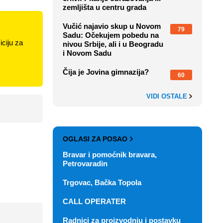
zemljišta u centru grada
Vučić najavio skup u Novom
79
Sadu: Očekujem pobedu na
ciju za
nivou Srbije, ali i u Beogradu
i Novom Sadu
Čija je Jovina gimnazija?
60
VIDI OSTALE
OGLASI ZA POSAO
Bravar i pomoćnik bravara,
Petrovaradin
Trgovac, Bačka Topola
CALL OPERATER
Radnici za proizvodnju i postavku