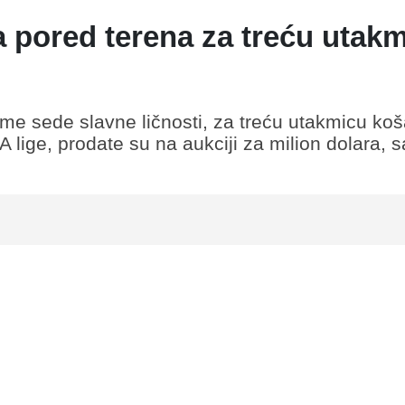
a pored terena za treću utak
me sede slavne ličnosti, za treću utakmicu ko
A lige, prodate su na aukciji za milion dolara, s