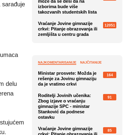
može da se desi da na
a sarađuje
izborima bude više
takozvanih studentskih lista
Vraćanje Jovine gimnazije
12051
crkvi: Pitanje obrazovanja ili
zemljišta u centru grada
glumaca
NAJKOMENTARISANIJE
NAJČITANIJE
Ministar prosvete: Možda je
164
rešenje za Jovinu gimnaziju
em delu
da je vratimo crkvi
erena
Roditelji Jovinih učenika:
91
Zbog izjave o vraćanju
gimnazije SPC - ministar
Stanković da podnese
ostavku
ostujućem
Vraćanje Jovine gimnazije
85
ku.
crkvi: Pitanje obrazovanja ili