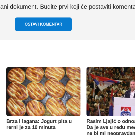
i dokument. Budite prvi koji će postaviti komenta
OSTAVI KOMENTAR
Brza i lagana: Jogurt pita u
Rasim Ljajić o odno
rerni je za 10 minuta
Da je sve u redu m
ne bi mi neopravdan