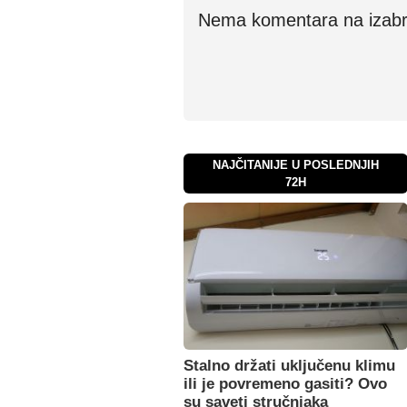
Nema komentara na izabran
NAJČITANIJE U POSLEDNJIH
72H
Stalno držati uključenu klimu
ili je povremeno gasiti? Ovo
su saveti stručnjaka