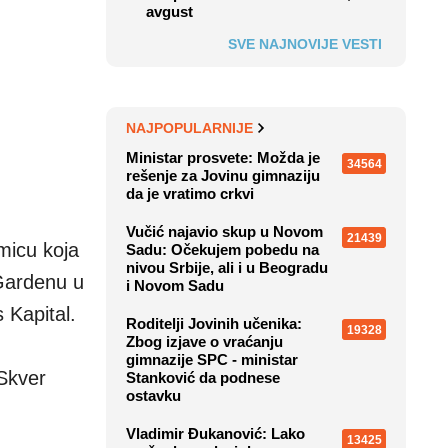
avgust
SVE NAJNOVIJE VESTI
NAJPOPULARNIJE
Ministar prosvete: Možda je
34564
rešenje za Jovinu gimnaziju
da je vratimo crkvi
Vučić najavio skup u Novom
21439
micu koja
Sadu: Očekujem pobedu na
nivou Srbije, ali i u Beogradu
Gardenu u
i Novom Sadu
 Kapital.
Roditelji Jovinih učenika:
19328
Zbog izjave o vraćanju
gimnazije SPC - ministar
 Skver
Stanković da podnese
ostavku
Vladimir Đukanović: Lako
13425