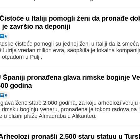
Čistoće u Italiji pomogli ženi da pronađe dob
i je završio na deponiji
6
dske čistoće pomogli su jednoj ženi u Italiji da iz smeća
et lutrije vredan milion evra, saopštila je lokalna kompanij
e otpadom u Pulji.
 Španiji pronađena glava rimske boginje V
500 godina
0
lava žene stare 2.000 godina, za koju arheolozi veruju
a rimsku boginju Veneru, pronađena je tokom radova na i
e u blizini plaže Almadraba u Alikanteu.
rheolozi pronašli 2.500 staru statuu u Turs