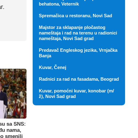
behatona, Veternik
r.
Spremačica u restoranu, Novi Sad
Majstor za sklapanje pločastog
nameštaja i rad na terenu u radionici
nameštaja, Novi Sad grad
Predavač Engleskog jezika, Vrnjačka
Banja
Kuvar, Čenej
Radnici za rad na fasadama, Beograd
Kuvar, pomoćni kuvar, konobar (m/
ž), Novi Sad grad
su sa SNS:
eđu nama,
o smenili