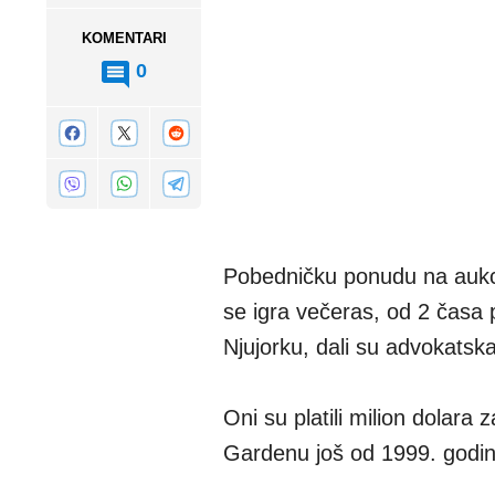
KOMENTARI
0
Pobedničku ponudu na aukci
se igra večeras, od 2 čas
Njujorku, dali su advokatska
Oni su platili milion dolara
Gardenu još od 1999. godine