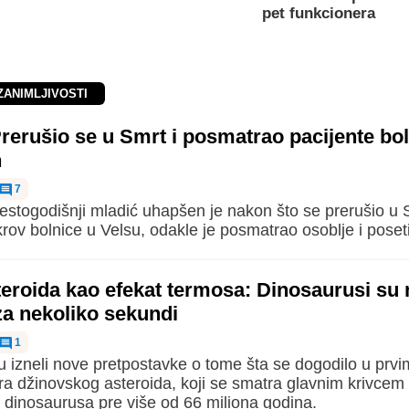
pet funkcionera
ZANIMLJIVOSTI
erušio se u Smrt i posmatrao pacijente bol
n
7
stogodišnji mladić uhapšen je nakon što se prerušio u S
rov bolnice u Velsu, odakle je posmatrao osoblje i poset
eroida kao efekat termosa: Dinosaurusi su 
za nekoliko sekundi
1
u izneli nove pretpostavke o tome šta se dogodilo u prv
a džinovskog asteroida, koji se smatra glavnim krivcem
je dinosaurusa pre više od 66 miliona godina.