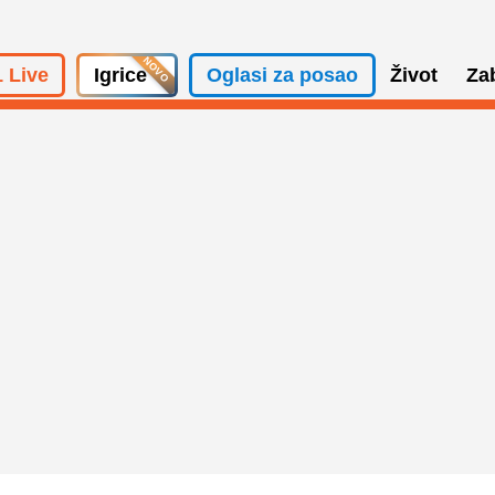
 Live
Igrice
Oglasi za posao
Život
Za