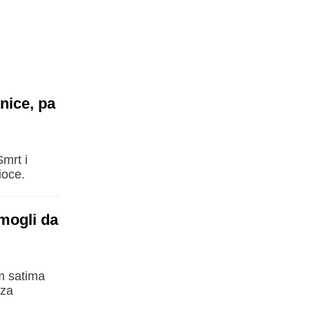
nice, pa
mrt i
ioce.
mogli da
im satima
 za