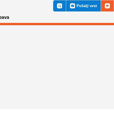
Pošalji vest
bava