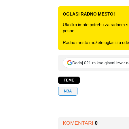
OGLASI RADNO MESTO!
Ukoliko imate potrebu za radnom s
posao.
Radno mesto možete oglasiti u odel
Dodaj 021.rs kao glavni izvor 
TEME
NBA
KOMENTARI
0