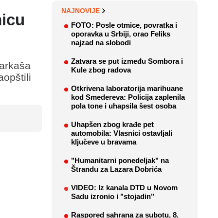
NAJNOVIJE
micu
FOTO: Posle otmice, povratka i
oporavka u Srbiji, orao Feliks
najzad na slobodi
Zatvara se put između Sombora i
šarkaša
Kule zbog radova
aopštili
Otkrivena laboratorija marihuane
kod Smedereva: Policija zaplenila
pola tone i uhapsila šest osoba
Uhapšen zbog krađe pet
automobila: Vlasnici ostavljali
ključeve u bravama
"Humanitarni ponedeljak" na
Štrandu za Lazara Dobrića
VIDEO: Iz kanala DTD u Novom
Sadu izronio i "stojadin"
Raspored sahrana za subotu, 8.