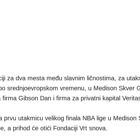
ji za dva mesta među slavnim ličnostima, za utak
a po srednjoevropskom vremenu, u Medison Skver 
 firma Gibson Dan i firma za privatni kapital Veritas
 za prvu utakmicu velikog finala NBA lige u Medison
, a prihod će otići Fondaciji Vrt snova.