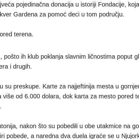
ajveća pojedinačna donacija u istoriji Fondacije, koj
ver Gardena za pomoć deci u tom području.
ored terena.
u, pošto ih klub poklanja slavnim ličnostima poput 
ra i drugih.
cu su preskupe. Karte za najjeftinija mesta u gornj
a više od 6.000 dolara, dok karta za mesto pored t
.
ntonija, nakon što su pobedili u obe utakmice na g
tiri pobede, a naredna dva duela igraće se u Njujor