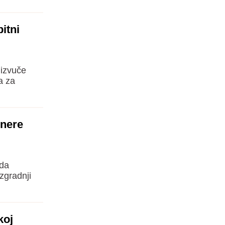
itni
 izvuče
a za
enere
 da
zgradnji
koj