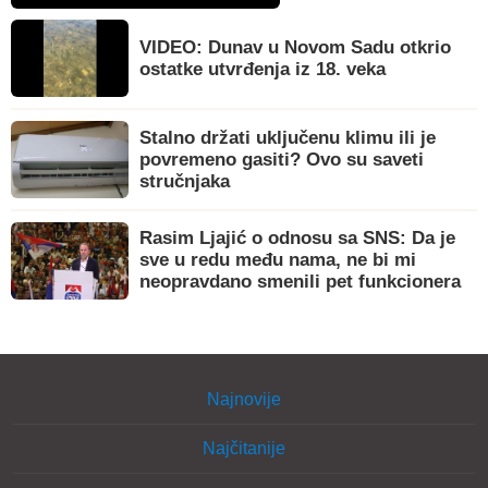
VIDEO: Dunav u Novom Sadu otkrio
ostatke utvrđenja iz 18. veka
Stalno držati uključenu klimu ili je
povremeno gasiti? Ovo su saveti
stručnjaka
Rasim Ljajić o odnosu sa SNS: Da je
sve u redu među nama, ne bi mi
neopravdano smenili pet funkcionera
Najnovije
Najčitanije