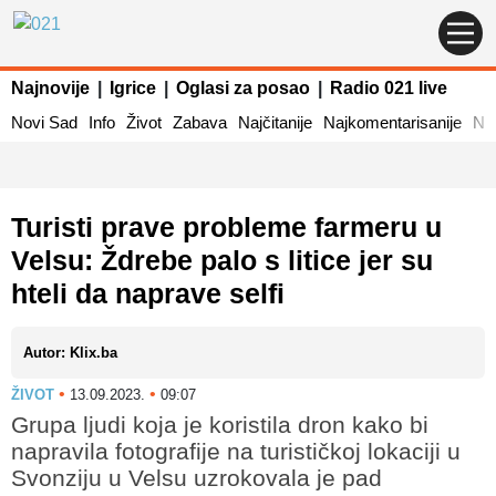
Najnovije
|
Igrice
|
Oglasi za posao
|
Radio 021 live
Novi Sad
Info
Život
Zabava
Najčitanije
Najkomentarisanije
Naj
Turisti prave probleme farmeru u
Velsu: Ždrebe palo s litice jer su
hteli da naprave selfi
Autor: Klix.ba
•
•
ŽIVOT
13.09.2023.
09:07
Grupa ljudi koja je koristila dron kako bi
napravila fotografije na turističkoj lokaciji u
Svonziju u Velsu uzrokovala je pad