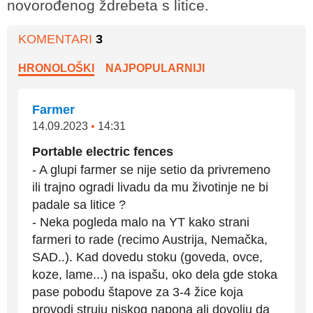
novorođenog ždrebeta s litice.
KOMENTARI
3
HRONOLOŠKI
NAJPOPULARNIJI
Farmer
14.09.2023
•
14:31
Portable electric fences
- A glupi farmer se nije setio da privremeno
ili trajno ogradi livadu da mu životinje ne bi
padale sa litice ?
- Neka pogleda malo na YT kako strani
farmeri to rade (recimo Austrija, Nemačka,
SAD..). Kad dovedu stoku (goveda, ovce,
koze, lame...) na ispašu, oko dela gde stoka
pase pobodu štapove za 3-4 žice koja
provodi struju niskog napona ali dovolju da