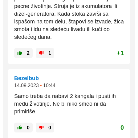
pecne životinje. Struja je iz akumulatora ili
dizel-generatora. Kada stoka završi sa
ispašom na tom delu, štapovi se izvade, žica
smota i idu na sledeću livadu ili kući do
sledećeg dana.
+1
2
1
Bezelbub
14.09.2023
•
10:44
Samo treba da nabavi 2 kangala i pusti ih
među životinje. Ne bi niko smeo ni da
primiriše.
0
0
0