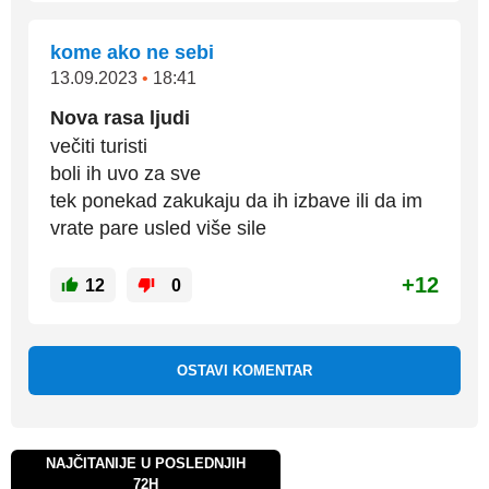
kome ako ne sebi
13.09.2023
•
18:41
Nova rasa ljudi
večiti turisti
boli ih uvo za sve
tek ponekad zakukaju da ih izbave ili da im
vrate pare usled više sile
+12
12
0
OSTAVI KOMENTAR
NAJČITANIJE U POSLEDNJIH
72H