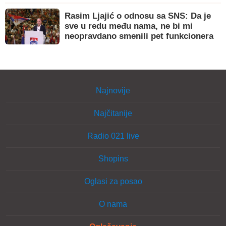
Rasim Ljajić o odnosu sa SNS: Da je
sve u redu među nama, ne bi mi
neopravdano smenili pet funkcionera
Najnovije
Najčitanije
Radio 021 live
Shopins
Oglasi za posao
O nama