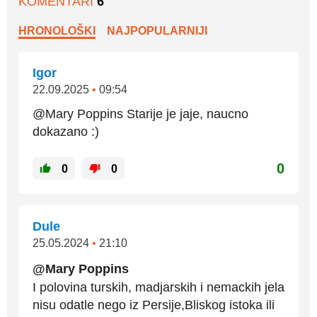
KOMENTARI
6
HRONOLOŠKI
NAJPOPULARNIJI
Igor
22.09.2025
•
09:54
@Mary Poppins Starije je jaje, naucno
dokazano :)
0
0
0
Dule
25.05.2024
•
21:10
@Mary Poppins
I polovina turskih, madjarskih i nemackih jela
nisu odatle nego iz Persije,Bliskog istoka ili