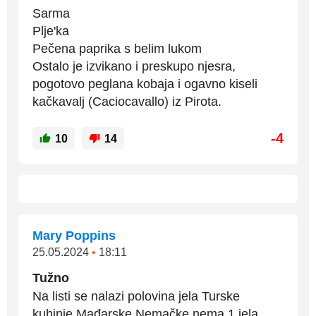
Sarma
Plje'ka
Pečena paprika s belim lukom
Ostalo je izvikano i preskupo njesra,
pogotovo peglana kobaja i ogavno kiseli
kačkavalj (Caciocavallo) iz Pirota.
-4
10
14
Mary Poppins
25.05.2024
•
18:11
Tužno
Na listi se nalazi polovina jela Turske
kuhinje,Mađarske,Nemačke,nema 1 jela