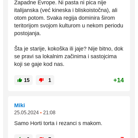
Zapadne Evrope. Ni pasta ni pica nije
italijanska (već kineska i bliskoistočna), ali
otom potom. Svaka regija dominira širom
teritorijom svojom kulturom u nekom periodu
postojanja.
Šta je starije, kokoška ili jaje? Nije bitno, dok
se pravi sa lokalnim začinima i sastojcima
koji se gaje kod nas.
+14
15
1
Miki
25.05.2024
•
21:08
Samo Horti torta i rezanci s makom.