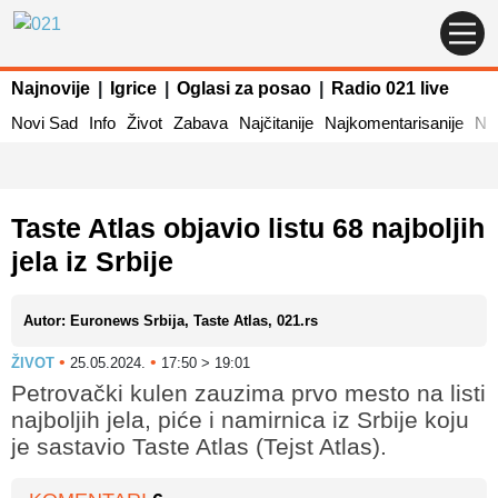
Najnovije
|
Igrice
|
Oglasi za posao
|
Radio 021 live
Novi Sad
Info
Život
Zabava
Najčitanije
Najkomentarisanije
Naj
Taste Atlas objavio listu 68 najboljih
jela iz Srbije
Autor: Euronews Srbija, Taste Atlas, 021.rs
•
•
ŽIVOT
25.05.2024.
17:50 > 19:01
Petrovački kulen zauzima prvo mesto na listi
najboljih jela, piće i namirnica iz Srbije koju
je sastavio Taste Atlas (Tejst Atlas).