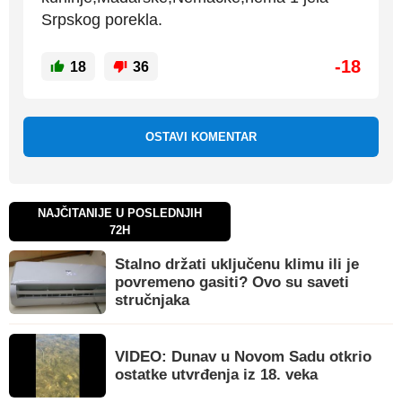
Srpskog porekla.
-18
18
36
OSTAVI KOMENTAR
NAJČITANIJE U POSLEDNJIH
72H
Stalno držati uključenu klimu ili je
povremeno gasiti? Ovo su saveti
stručnjaka
VIDEO: Dunav u Novom Sadu otkrio
ostatke utvrđenja iz 18. veka