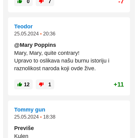
-7
0
7
Teodor
25.05.2024
•
20:36
@Mary Poppins
Mary, Mary, quite contrary!
Upravo to oslikava našu burnu istoriju i
raznolikost naroda koji ovde žive.
+11
12
1
Tommy gun
25.05.2024
•
18:38
Previše
Kulen