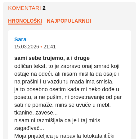
KOMENTARI
2
HRONOLOŠKI
NAJPOPULARNIJI
Sara
15.03.2026
•
21:41
sami sebe trujemo, a i druge
odličan tekst, to je zapravo onaj smrad koji
ostaje na odeći, ali nisam mislila da osaje i
na prašini i u vazduhu mada ima smisla.
ja to posebno osetim kada mi neko dođe u
posetu, a ne pušim, ni provetravanje od par
sati ne pomaže, miris se uvuče u mebl,
tkanine, zavese...
nisam ni razmišljala da je i taj miris
zagađivač...
Moja prijateljica je nabavila fotokatalitički