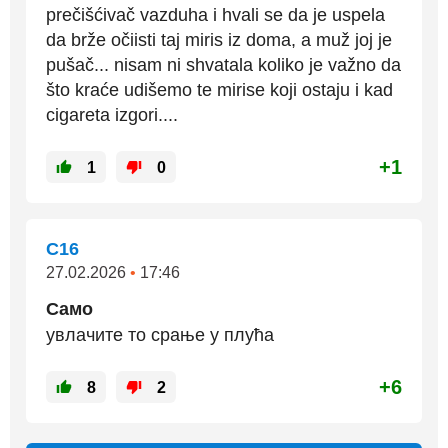
prečišćivač vazduha i hvali se da je uspela
da brže očiisti taj miris iz doma, a muž joj je
pušač... nisam ni shvatala koliko je važno da
što kraće udišemo te mirise koji ostaju i kad
cigareta izgori....
+1
1
0
C16
27.02.2026
•
17:46
Само
увлачите то срање у плућа
+6
8
2