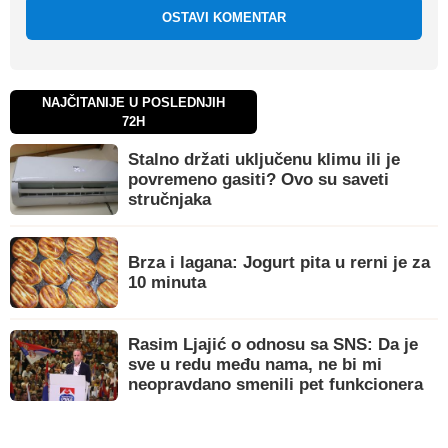
OSTAVI KOMENTAR
NAJČITANIJE U POSLEDNJIH
72H
Stalno držati uključenu klimu ili je
povremeno gasiti? Ovo su saveti
stručnjaka
Brza i lagana: Jogurt pita u rerni je za
10 minuta
Rasim Ljajić o odnosu sa SNS: Da je
sve u redu među nama, ne bi mi
neopravdano smenili pet funkcionera