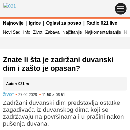
Najnovije
|
Igrice
|
Oglasi za posao
|
Radio 021 live
Novi Sad
Info
Život
Zabava
Najčitanije
Najkomentarisanije
Naj
Znate li šta je zadržani duvanski
dim i zašto je opasan?
Autor: 021.rs
•
•
ŽIVOT
27.02.2026.
11:50 > 06:51
Zadržani duvanski dim predstavlja ostatke
zagađivača iz duvanskog dima koji se
zadržavaju na površinama i u prašini nakon
pušenja duvana.