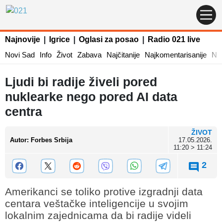
Najnovije
|
Igrice
|
Oglasi za posao
|
Radio 021 live
Novi Sad
Info
Život
Zabava
Najčitanije
Najkomentarisanije
Naj
Ljudi bi radije živeli pored
nuklearke nego pored AI data
centra
ŽIVOT
Autor
:
Forbes Srbija
17.05.2026.
11:20 > 11:24
2
Amerikanci se toliko protive izgradnji data
centara veštačke inteligencije u svojim
lokalnim zajednicama da bi radije videli