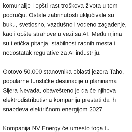
komunalije i opšti rast troškova života u tom
području. Ostale zabrinutosti uključivale su
buku, svetlosno, vazdušno i vodeno zagađenje,
kao i opšte strahove u vezi sa AI. Među njima
su i etička pitanja, stabilnost radnih mesta i
nedostatak regulative za AI industriju.
Gotovo 50.000 stanovnika oblasti jezera Taho,
popularne turističke destinacije u planinama
Sijera Nevada, obavešteno je da će njihova
elektrodistributivna kompanija prestati da ih
snabdeva električnom energijom 2027.
Kompanija NV Energy će umesto toga tu