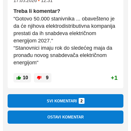
17.05.2026
•
12:31
Treba li komentar?
"Gotovo 50.000 stanivnika ... obavešteno je
da će njihova elektrodistributivna kompanija
prestati da ih snabdeva električnom
energijom 2027."
"Stanovnici imaju rok do sledećeg maja da
pronađu novog snabdevača električnom
energijom"
+1
10
9
2
SVI KOMENTARI
OSTAVI KOMENTAR