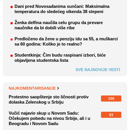
Dani pred Novosađanima sunčani: Maksimalna
temperatura do sledećeg vikenda 38 stepeni
Ženka delfina naučila celu grupu da prevare
naučnike da bi dobili više ribe
Predloženo da žene u penziju idu sa 55, a muškarci
sa 60 godina: Koliko je to realno?
Studentkinja: Čim budu raspisani izbori, biće
objavljena studentska lista
SVE NAJNOVIJE VESTI
NAJKOMENTARISANIJE
Protestno saopštenje sto ličnosti protiv
100
dolaska Zelenskog u Srbiju
Vučić najavio skup u Novom Sadu:
93
Očekujem pobedu na nivou Srbije, ali i u
Beogradu i Novom Sadu