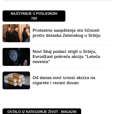
NAJČITANIJE U POSLEDNJIH
72H
Protestno saopštenje sto ličnosti
protiv dolaska Zelenskog u Srbiju
Novi Skaj podaci stigli u Srbiju,
Evrodžast pokreće akciju "Leteća
nevesta"
Od danas novi iznosi akciza na
cigarete i rezani duvan
OSTALO IZ KATEGORIJE ŽIVOT - MAGAZIN