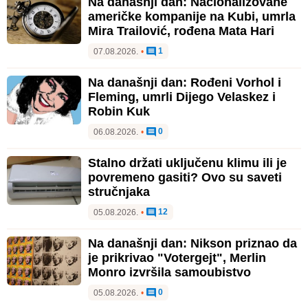
Na današnji dan: Nacionalizovane
američke kompanije na Kubi, umrla
Mira Trailović, rođena Mata Hari
1
07.08.2026.
•
Na današnji dan: Rođeni Vorhol i
Fleming, umrli Dijego Velaskez i
Robin Kuk
0
06.08.2026.
•
Stalno držati uključenu klimu ili je
povremeno gasiti? Ovo su saveti
stručnjaka
12
05.08.2026.
•
Na današnji dan: Nikson priznao da
je prikrivao "Votergejt", Merlin
Monro izvršila samoubistvo
0
05.08.2026.
•