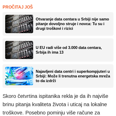
PROČITAJ JOŠ
Otvaranje data centara u Srbiji nije samo
pitanje dovoljno struje i novca: Tu su i
drugi troškovi i rizici
U EU radi više od 3.000 data centara,
Srbija ih ima 13
Najavljeni data centri i superkompjuteri u
Srbiji: Može li trenutna energetska mreža
to da izdrži
Skoro četvrtina ispitanika rekla je da ih najviše
brinu pitanja kvaliteta života i uticaj na lokalne
troškove. Posebno pominju više račune za