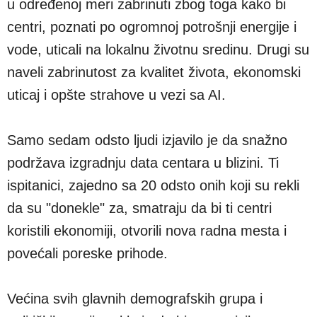
u određenoj meri zabrinuti zbog toga kako bi
centri, poznati po ogromnoj potrošnji energije i
vode, uticali na lokalnu životnu sredinu. Drugi su
naveli zabrinutost za kvalitet života, ekonomski
uticaj i opšte strahove u vezi sa AI.
Samo sedam odsto ljudi izjavilo je da snažno
podržava izgradnju data centara u blizini. Ti
ispitanici, zajedno sa 20 odsto onih koji su rekli
da su "donekle" za, smatraju da bi ti centri
koristili ekonomiji, otvorili nova radna mesta i
povećali poreske prihode.
Većina svih glavnih demografskih grupa i