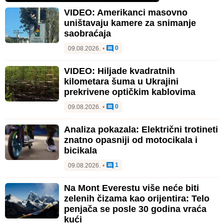
VIDEO: Amerikanci masovno
uništavaju kamere za snimanje
saobraćaja
0
09.08.2026.
•
VIDEO: Hiljade kvadratnih
kilometara šuma u Ukrajini
prekrivene optičkim kablovima
0
09.08.2026.
•
Analiza pokazala: Električni trotineti
znatno opasniji od motocikala i
bicikala
1
09.08.2026.
•
Na Mont Everestu više neće biti
zelenih čizama kao orijentira: Telo
penjača se posle 30 godina vraća
kući