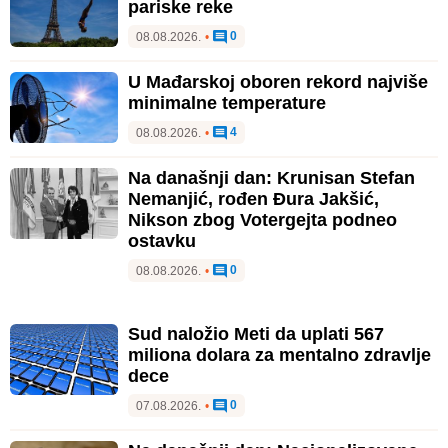
pariske reke
0
08.08.2026.
•
U Mađarskoj oboren rekord najviše
minimalne temperature
4
08.08.2026.
•
Na današnji dan: Krunisan Stefan
Nemanjić, rođen Đura Jakšić,
Nikson zbog Votergejta podneo
ostavku
0
08.08.2026.
•
Sud naložio Meti da uplati 567
miliona dolara za mentalno zdravlje
dece
0
07.08.2026.
•