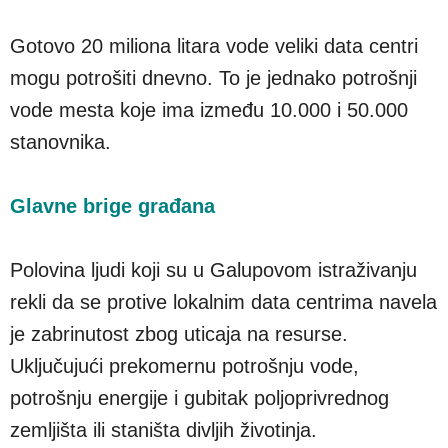
Gotovo 20 miliona litara vode veliki data centri
mogu potrošiti dnevno. To je jednako potrošnji
vode mesta koje ima između 10.000 i 50.000
stanovnika.
Glavne brige građana
Polovina ljudi koji su u Galupovom istraživanju
rekli da se protive lokalnim data centrima navela
je zabrinutost zbog uticaja na resurse.
Uključujući prekomernu potrošnju vode,
potrošnju energije i gubitak poljoprivrednog
zemljišta ili staništa divljih životinja.