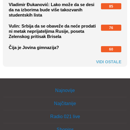
Vladimir Đukanović: Lako može da se desi
85
da na izborima bude više takozvanih
studentskih lista
Vulin: Srbija da se obaveže da neće prodati
76
ni metak neprijateljima Rusije, poseta
Zelenskog pritisak Brisela
Čija je Jovina gimnazija?
60
VIDI OSTALE
Najnovije
Najčitanije
Radio 021 live
Shopins