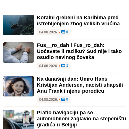
Koralni grebeni na Karibima pred
istrebljenjem zbog velikih vrućina
0
04.08.2026.
•
Fus__ro_dah i Fus_ro_dah:
Uočavate li razliku? Sud nije i tako
osudio nevinog čoveka
1
04.08.2026.
•
Na današnji dan: Umro Hans
Kristijan Andersen, nacisti uhapsili
Anu Frank i njenu porodicu
0
04.08.2026.
•
Pratio navigaciju pa se
automobilom zaglavio na stepeništu
gradića u Belgiji