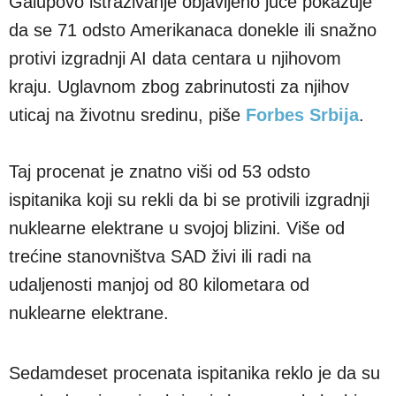
Galupovo istraživanje objavljeno juče pokazuje
da se 71 odsto Amerikanaca donekle ili snažno
protivi izgradnji AI data centara u njihovom
kraju. Uglavnom zbog zabrinutosti za njihov
uticaj na životnu sredinu, piše
Forbes Srbija
.
Taj procenat je znatno viši od 53 odsto
ispitanika koji su rekli da bi se protivili izgradnji
nuklearne elektrane u svojoj blizini. Više od
trećine stanovništva SAD živi ili radi na
udaljenosti manjoj od 80 kilometara od
nuklearne elektrane.
Sedamdeset procenata ispitanika reklo je da su