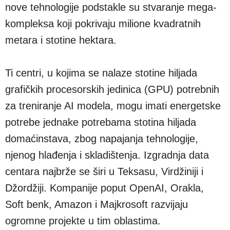
nove tehnologije podstakle su stvaranje mega-
kompleksa koji pokrivaju milione kvadratnih
metara i stotine hektara.
Ti centri, u kojima se nalaze stotine hiljada
grafičkih procesorskih jedinica (GPU) potrebnih
za treniranje AI modela, mogu imati energetske
potrebe jednake potrebama stotina hiljada
domaćinstava, zbog napajanja tehnologije,
njenog hlađenja i skladištenja. Izgradnja data
centara najbrže se širi u Teksasu, Virdžiniji i
Džordžiji. Kompanije poput OpenAI, Orakla,
Soft benk, Amazon i Majkrosoft razvijaju
ogromne projekte u tim oblastima.