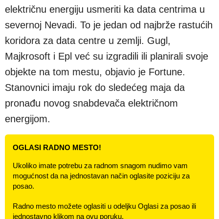
električnu energiju usmeriti ka data centrima u
severnoj Nevadi. To je jedan od najbrže rastućih
koridora za data centre u zemlji. Gugl,
Majkrosoft i Epl već su izgradili ili planirali svoje
objekte na tom mestu, objavio je Fortune.
Stanovnici imaju rok do sledećeg maja da
pronađu novog snabdevača električnom
energijom.
OGLASI RADNO MESTO!
Ukoliko imate potrebu za radnom snagom nudimo vam
mogućnost da na jednostavan način oglasite poziciju za
posao.
Radno mesto možete oglasiti u odeljku Oglasi za posao ili
jednostavno klikom na ovu poruku.