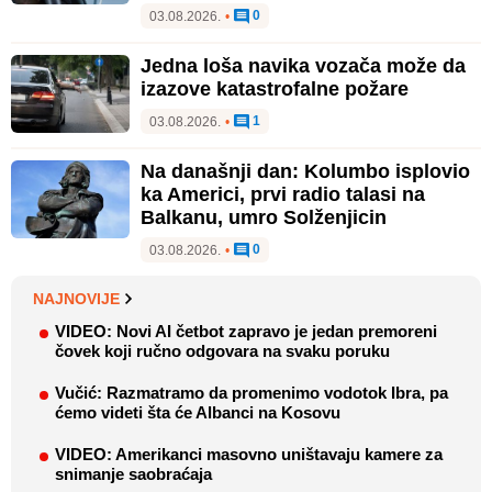
0
03.08.2026.
•
Jedna loša navika vozača može da
izazove katastrofalne požare
1
03.08.2026.
•
Na današnji dan: Kolumbo isplovio
ka Americi, prvi radio talasi na
Balkanu, umro Solženjicin
0
03.08.2026.
•
NAJNOVIJE
VIDEO: Novi AI četbot zapravo je jedan premoreni
čovek koji ručno odgovara na svaku poruku
Vučić: Razmatramo da promenimo vodotok Ibra, pa
ćemo videti šta će Albanci na Kosovu
VIDEO: Amerikanci masovno uništavaju kamere za
snimanje saobraćaja