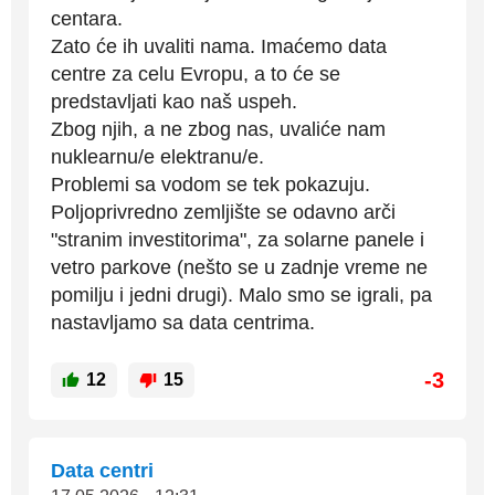
centara.
Zato će ih uvaliti nama. Imaćemo data
centre za celu Evropu, a to će se
predstavljati kao naš uspeh.
Zbog njih, a ne zbog nas, uvaliće nam
nuklearnu/e elektranu/e.
Problemi sa vodom se tek pokazuju.
Poljoprivredno zemljište se odavno arči
"stranim investitorima", za solarne panele i
vetro parkove (nešto se u zadnje vreme ne
pomilju i jedni drugi). Malo smo se igrali, pa
nastavljamo sa data centrima.
-3
12
15
Data centri