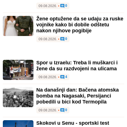
0
09.08.2026.
•
Žene optužene da se udaju za ruske
vojnike kako bi dobile odštetu
nakon njihove pogibije
0
09.08.2026.
•
Spor u Izraelu: Treba li muškarci i
žene da su razdvojeni na ulicama
4
09.08.2026.
•
Na današnji dan: Bačena atomska
bomba na Nagasaki, Persijanci
pobedili u bici kod Termopila
0
09.08.2026.
•
Skokovi u Senu - sportski test