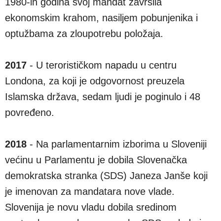
1980-ih godina svoj mandat završila
ekonomskim krahom, nasiljem pobunjenika i
optužbama za zloupotrebu položaja.
2017
- U terorističkom napadu u centru
Londona, za koji je odgovornost preuzela
Islamska država, sedam ljudi je poginulo i 48
povređeno.
2018
- Na parlamentarnim izborima u Sloveniji
većinu u Parlamentu je dobila Slovenačka
demokratska stranka (SDS) Janeza Janše koji
je imenovan za mandatara nove vlade.
Slovenija je novu vladu dobila sredinom