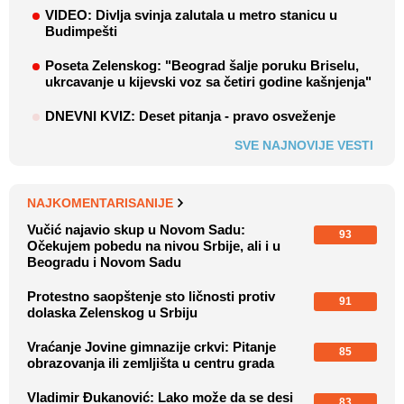
VIDEO: Divlja svinja zalutala u metro stanicu u
Budimpešti
Poseta Zelenskog: "Beograd šalje poruku Briselu,
ukrcavanje u kijevski voz sa četiri godine kašnjenja"
DNEVNI KVIZ: Deset pitanja - pravo osveženje
SVE NAJNOVIJE VESTI
NAJKOMENTARISANIJE
Vučić najavio skup u Novom Sadu:
93
Očekujem pobedu na nivou Srbije, ali i u
Beogradu i Novom Sadu
Protestno saopštenje sto ličnosti protiv
91
dolaska Zelenskog u Srbiju
Vraćanje Jovine gimnazije crkvi: Pitanje
85
obrazovanja ili zemljišta u centru grada
Vladimir Đukanović: Lako može da se desi
83