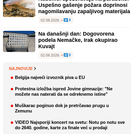
Uspešno gašenje požara doprinosi
nagomilavanju zapaljivog materijala
0
02.08.2026.
•
Na današnji dan: Dogovorena
podela Nemačke, Irak okupirao
Kuvajt
0
02.08.2026.
•
NAJNOVIJE
Belgija najveći izvoznik piva u EU
Protestna izložba ispred Jovine gimnazije: "Ne
možete nas naterati da se odreknemo istine"
Muškarac poginuo dok je pretrčavao prugu u
Zemunu
VIDEO Najsporiji koncert na svetu: Notu po notu sve
do 2640. godine, karte za finale već u prodaji