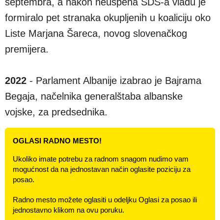
septembra, a nakon neuspeha SDS-a vladu je
formiralo pet stranaka okupljenih u koaliciju oko
Liste Marjana Šareca, novog slovenačkog
premijera.
2022
- Parlament Albanije izabrao je Bajrama
Begaja, načelnika generalštaba albanske
vojske, za predsednika.
OGLASI RADNO MESTO!
Ukoliko imate potrebu za radnom snagom nudimo vam
mogućnost da na jednostavan način oglasite poziciju za
posao.
Radno mesto možete oglasiti u odeljku Oglasi za posao ili
jednostavno klikom na ovu poruku.