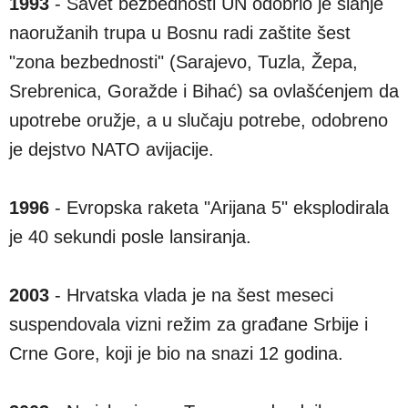
1993
- Savet bezbednosti UN odobrio je slanje
naoružanih trupa u Bosnu radi zaštite šest
"zona bezbednosti" (Sarajevo, Tuzla, Žepa,
Srebrenica, Goražde i Bihać) sa ovlašćenjem da
upotrebe oružje, a u slučaju potrebe, odobreno
je dejstvo NATO avijacije.
1996
- Evropska raketa "Arijana 5" eksplodirala
je 40 sekundi posle lansiranja.
2003
- Hrvatska vlada je na šest meseci
suspendovala vizni režim za građane Srbije i
Crne Gore, koji je bio na snazi 12 godina.