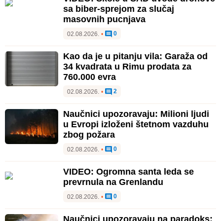
sa biber-sprejom za slučaj
masovnih pucnjava
0
02.08.2026.
•
Kao da je u pitanju vila: Garaža od
34 kvadrata u Rimu prodata za
760.000 evra
2
02.08.2026.
•
Naučnici upozoravaju: Milioni ljudi
u Evropi izloženi štetnom vazduhu
zbog požara
0
02.08.2026.
•
VIDEO: Ogromna santa leda se
prevrnula na Grenlandu
0
02.08.2026.
•
Naučnici upozoravaju na paradoks: