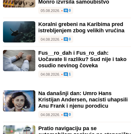
Monro izvršila samoubistvo
0
05.08.2026.
•
Koralni grebeni na Karibima pred
istrebljenjem zbog velikih vrućina
0
04.08.2026.
•
Fus__ro_dah i Fus_ro_dah:
Uočavate li razliku? Sud nije i tako
osudio nevinog čoveka
1
04.08.2026.
•
Na današnji dan: Umro Hans
Kristijan Andersen, nacisti uhapsili
Anu Frank i njenu porodicu
0
04.08.2026.
•
Pratio navigaciju pa se