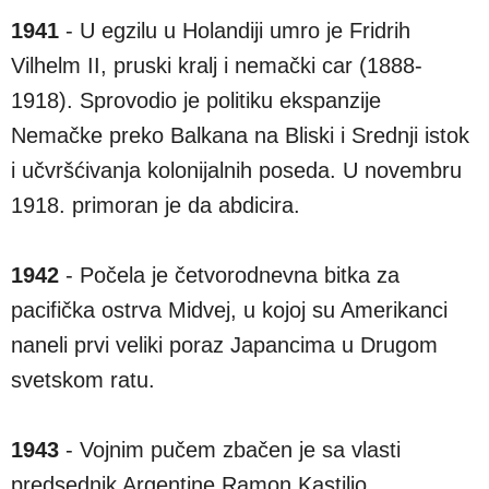
1941
- U egzilu u Holandiji umro je Fridrih
Vilhelm II, pruski kralj i nemački car (1888-
1918). Sprovodio je politiku ekspanzije
Nemačke preko Balkana na Bliski i Srednji istok
i učvršćivanja kolonijalnih poseda. U novembru
1918. primoran je da abdicira.
1942
- Počela je četvorodnevna bitka za
pacifička ostrva Midvej, u kojoj su Amerikanci
naneli prvi veliki poraz Japancima u Drugom
svetskom ratu.
1943
- Vojnim pučem zbačen je sa vlasti
predsednik Argentine Ramon Kastiljo.