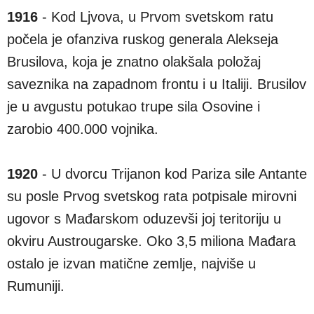
1916
- Kod Ljvova, u Prvom svetskom ratu
počela je ofanziva ruskog generala Alekseja
Brusilova, koja je znatno olakšala položaj
saveznika na zapadnom frontu i u Italiji. Brusilov
je u avgustu potukao trupe sila Osovine i
zarobio 400.000 vojnika.
1920
- U dvorcu Trijanon kod Pariza sile Antante
su posle Prvog svetskog rata potpisale mirovni
ugovor s Mađarskom oduzevši joj teritoriju u
okviru Austrougarske. Oko 3,5 miliona Mađara
ostalo je izvan matične zemlje, najviše u
Rumuniji.