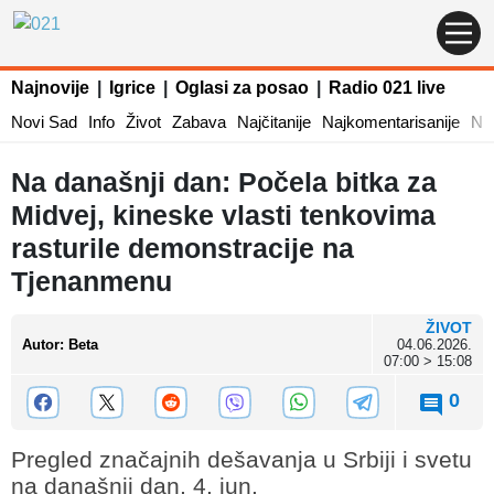
Najnovije
|
Igrice
|
Oglasi za posao
|
Radio 021 live
Novi Sad
Info
Život
Zabava
Najčitanije
Najkomentarisanije
Naj
Na današnji dan: Počela bitka za
Midvej, kineske vlasti tenkovima
rasturile demonstracije na
Tjenanmenu
ŽIVOT
Autor
:
Beta
04.06.2026.
07:00 > 15:08
0
Pregled značajnih dešavanja u Srbiji i svetu
na današnji dan, 4. jun.