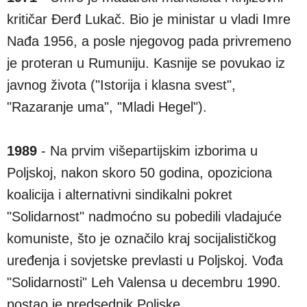
kritičar Đerđ Lukač. Bio je ministar u vladi Imre
Nađa 1956, a posle njegovog pada privremeno
je proteran u Rumuniju. Kasnije se povukao iz
javnog života ("Istorija i klasna svest",
"Razaranje uma", "Mladi Hegel").
1989
- Na prvim višepartijskim izborima u
Poljskoj, nakon skoro 50 godina, opoziciona
koalicija i alternativni sindikalni pokret
"Solidarnost" nadmoćno su pobedili vladajuće
komuniste, što je označilo kraj socijalističkog
uređenja i sovjetske prevlasti u Poljskoj. Vođa
"Solidarnosti" Leh Valensa u decembru 1990.
postao je predsednik Poljske.