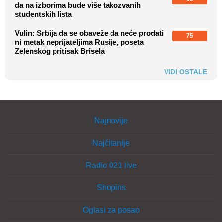
da na izborima bude više takozvanih
studentskih lista
Vulin: Srbija da se obaveže da neće prodati
75
ni metak neprijateljima Rusije, poseta
Zelenskog pritisak Brisela
VIDI OSTALE
Najnovije
Najčitanije
Radio 021 live
Shopins
Oglasi za posao