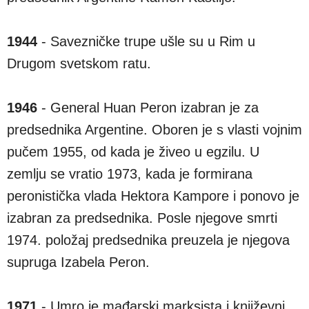
1944
- Savezničke trupe ušle su u Rim u
Drugom svetskom ratu.
1946
- General Huan Peron izabran je za
predsednika Argentine. Oboren je s vlasti vojnim
pučem 1955, od kada je živeo u egzilu. U
zemlju se vratio 1973, kada je formirana
peronistička vlada Hektora Kampore i ponovo je
izabran za predsednika. Posle njegove smrti
1974. položaj predsednika preuzela je njegova
supruga Izabela Peron.
1971
- Umro je mađarski marksista i književni