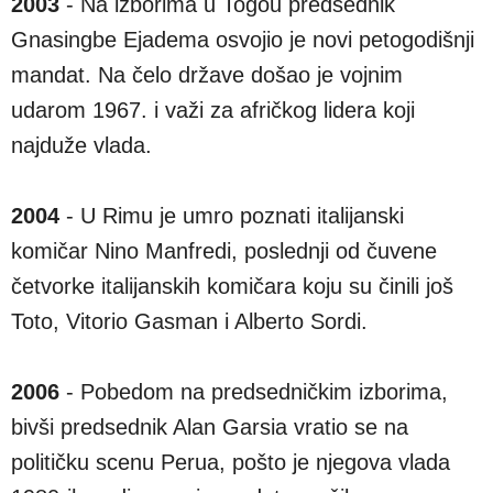
2003
- Na izborima u Togou predsednik
Gnasingbe Ejadema osvojio je novi petogodišnji
mandat. Na čelo države došao je vojnim
udarom 1967. i važi za afričkog lidera koji
najduže vlada.
2004
- U Rimu je umro poznati italijanski
komičar Nino Manfredi, poslednji od čuvene
četvorke italijanskih komičara koju su činili još
Toto, Vitorio Gasman i Alberto Sordi.
2006
- Pobedom na predsedničkim izborima,
bivši predsednik Alan Garsia vratio se na
političku scenu Perua, pošto je njegova vlada