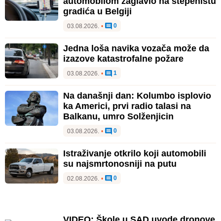
automobilom zaglavio na stepeništu
gradića u Belgiji
0
03.08.2026.
•
Jedna loša navika vozača može da
izazove katastrofalne požare
1
03.08.2026.
•
Na današnji dan: Kolumbo isplovio
ka Americi, prvi radio talasi na
Balkanu, umro Solženjicin
0
03.08.2026.
•
Istraživanje otkrilo koji automobili
su najsmrtonosniji na putu
0
02.08.2026.
•
VIDEO: Škole u SAD uvode dronove