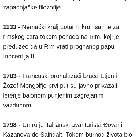
zapadnjačke filozofije.
1133
- Nemački kralj Lotar II krunisan je za
rimskog cara tokom pohoda na Rim, koji je
preduzeo da u Rim vrati prognanog papu
Inoćentija II.
1783
- Francuski pronalazači braća Etjen i
Žozef Mongolfje prvi put su javno prikazali
letenje balonom punjenim zagrejanim
vazduhom.
1798
- Umro je italijanski avanturista Đovani
Kazanova de Saingalt. Tokom burnog života bio