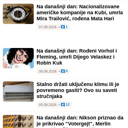
Na današnji dan: Nacionalizovane
američke kompanije na Kubi, umrla
Mira Trailović, rođena Mata Hari
1
07.08.2026.
•
Na današnji dan: Rođeni Vorhol i
Fleming, umrli Dijego Velaskez i
Robin Kuk
0
06.08.2026.
•
Stalno držati uključenu klimu ili je
povremeno gasiti? Ovo su saveti
stručnjaka
12
05.08.2026.
•
Na današnji dan: Nikson priznao da
je prikrivao "Votergejt", Merlin