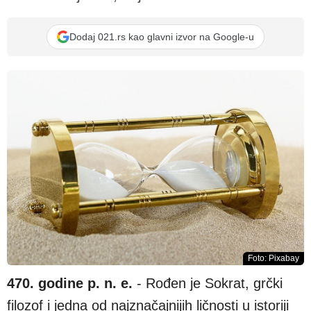
Dodaj 021.rs kao glavni izvor na Google-u
Foto: Pixabay
470. godine p. n. e.
- Rođen je Sokrat, grčki
filozof i jedna od najznačajnijih ličnosti u istoriji