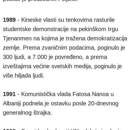
1989
- Kineske vlasti su tenkovima rasturile
studentske demonstracije na pekinškom trgu
Tjenanmen na kojima je tražena demokratizacija
zemlje. Prema zvaničnim podacima, poginulo je
300 ljudi, a 7.000 je povređeno, a prema
izveštajima većine svetskih medija, poginulo je
više hiljada ljudi.
1991
- Komunistička vlada Fatosa Nanoa u
Albaniji podnela je ostavku posle 20-dnevnog
generalnog štrajka.