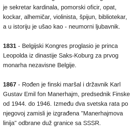
je sekretar kardinala, pomorski oficir, opat,
kockar, alhemičar, violinista, špijun, bibliotekar,
a u istoriju je ušao kao - neumorni ljubavnik.
1831
- Belgijski Kongres proglasio je princa
Leopolda iz dinastije Saks-Koburg za prvog
monarha nezavisne Belgije.
1867
- Rođen je finski maršal i državnik Karl
Gustav Emil fon Manerhajm, predsednik Finske
od 1944. do 1946. Između dva svetska rata po
njegovoj zamisli je izgrađena "Manerhajmova
linija" odbrane duž granice sa SSSR.