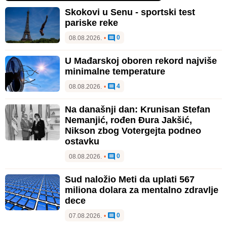
Skokovi u Senu - sportski test
pariske reke
0
08.08.2026.
•
U Mađarskoj oboren rekord najviše
minimalne temperature
4
08.08.2026.
•
Na današnji dan: Krunisan Stefan
Nemanjić, rođen Đura Jakšić,
Nikson zbog Votergejta podneo
ostavku
0
08.08.2026.
•
Sud naložio Meti da uplati 567
miliona dolara za mentalno zdravlje
dece
0
07.08.2026.
•