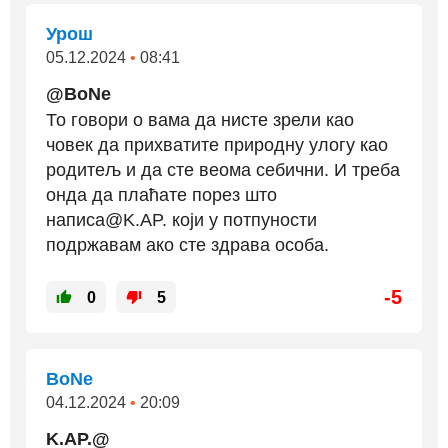
Урош
05.12.2024
•
08:41
@BoNe
То говори о вама да нисте зрели као
човек да прихватите природну улогу као
родитељ и да сте веома себични. И треба
онда да плаћате порез што
написа@K.AP. који у потпуности
подржавам ако сте здрава особа.
-5
0
5
BoNe
04.12.2024
•
20:09
K.AP.@