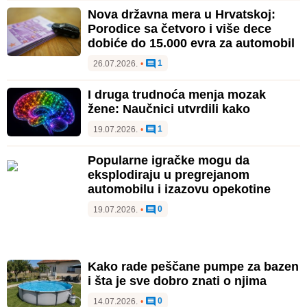
Nova državna mera u Hrvatskoj:
Porodice sa četvoro i više dece
dobiće do 15.000 evra za automobil
1
26.07.2026.
•
I druga trudnoća menja mozak
žene: Naučnici utvrdili kako
1
19.07.2026.
•
Popularne igračke mogu da
eksplodiraju u pregrejanom
automobilu i izazovu opekotine
0
19.07.2026.
•
Kako rade peščane pumpe za bazen
i šta je sve dobro znati o njima
0
14.07.2026.
•