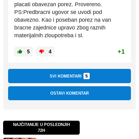
placati obavezan porez. Provereno.
PS:Predbracni ugovor se uvodi pod
obavezno. Kao i poseban porez na van
bracne zajednice upravo zbog raznih
materijalnih zloupotreba i sl.
+1
5
4
5
SVI KOMENTARI
OSTAVI KOMENTAR
NAJČITANIJE U POSLEDNJIH
72H