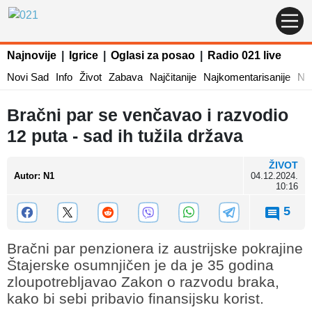
Najnovije
|
Igrice
|
Oglasi za posao
|
Radio 021 live
Novi Sad
Info
Život
Zabava
Najčitanije
Najkomentarisanije
Naj
Bračni par se venčavao i razvodio
12 puta - sad ih tužila država
ŽIVOT
Autor
:
N1
04.12.2024.
10:16
5
Bračni par penzionera iz austrijske pokrajine
Štajerske osumnjičen je da je 35 godina
zloupotrebljavao Zakon o razvodu braka,
kako bi sebi pribavio finansijsku korist.