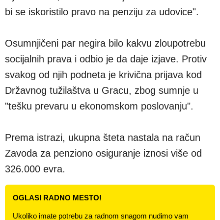
bi se iskoristilo pravo na penziju za udovice".
Osumnjičeni par negira bilo kakvu zloupotrebu
socijalnih prava i odbio je da daje izjave. Protiv
svakog od njih podneta je krivična prijava kod
Državnog tužilaštva u Gracu, zbog sumnje u
"tešku prevaru u ekonomskom poslovanju".
Prema istrazi, ukupna šteta nastala na račun
Zavoda za penziono osiguranje iznosi više od
326.000 evra.
OGLASI RADNO MESTO!
Ukoliko imate potrebu za radnom snagom nudimo vam