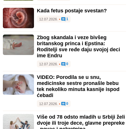
Kada fetus postaje svestan?
1
12.07.2026.
•
Zbog skandala i veze bivšeg
britanskog princa i Epstina:
Roditelji sve ređe daju svojoj deci
ime Endru
0
12.07.2026.
•
VIDEO: Porodila se u snu,
medicinske sestre pronašle bebu
tek nekoliko minuta kasnije ispod
ćebadi
0
12.07.2026.
•
Više od 78 odsto mladih u Srbiji želi
dvoje ili troje dece, glavne prepreke
- novac i nekretnina