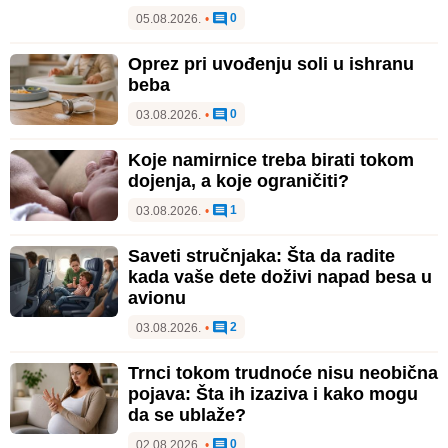
0
05.08.2026.
•
Oprez pri uvođenju soli u ishranu
beba
0
03.08.2026.
•
Koje namirnice treba birati tokom
dojenja, a koje ograničiti?
1
03.08.2026.
•
Saveti stručnjaka: Šta da radite
kada vaše dete doživi napad besa u
avionu
2
03.08.2026.
•
Trnci tokom trudnoće nisu neobična
pojava: Šta ih izaziva i kako mogu
da se ublaže?
0
02.08.2026.
•