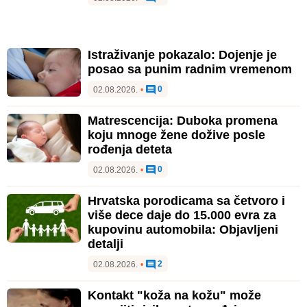
Istraživanje pokazalo: Dojenje je
posao sa punim radnim vremenom
0
02.08.2026.
•
Matrescencija: Duboka promena
koju mnoge žene dožive posle
rođenja deteta
0
02.08.2026.
•
Hrvatska porodicama sa četvoro i
više dece daje do 15.000 evra za
kupovinu automobila: Objavljeni
detalji
2
02.08.2026.
•
Kontakt "koža na kožu" može