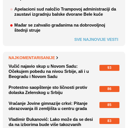
Apelacioni sud naložio Trampovoj administraciji da
zaustavi izgradnju balske dvorane Bele kuće
Mađar se zahvalio građanima na dobrovoljnoj
štednji struje
SVE NAJNOVIJE VESTI
NAJKOMENTARISANIJE
Vučić najavio skup u Novom Sadu:
93
Očekujem pobedu na nivou Srbije, ali i u
Beogradu i Novom Sadu
Protestno saopštenje sto ličnosti protiv
86
dolaska Zelenskog u Srbiju
Vraćanje Jovine gimnazije crkvi: Pitanje
85
obrazovanja ili zemljišta u centru grada
Vladimir Đukanović: Lako može da se desi
83
da na izborima bude više takozvanih