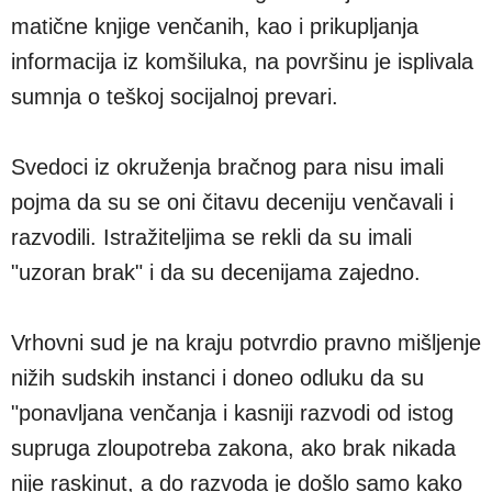
matične knjige venčanih, kao i prikupljanja
informacija iz komšiluka, na površinu je isplivala
sumnja o teškoj socijalnoj prevari.
Svedoci iz okruženja bračnog para nisu imali
pojma da su se oni čitavu deceniju venčavali i
razvodili. Istražiteljima se rekli da su imali
"uzoran brak" i da su decenijama zajedno.
Vrhovni sud je na kraju potvrdio pravno mišljenje
nižih sudskih instanci i doneo odluku da su
"ponavljana venčanja i kasniji razvodi od istog
supruga zloupotreba zakona, ako brak nikada
nije raskinut, a do razvoda je došlo samo kako