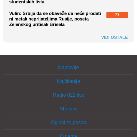
studentskih lista
Vulin: Srbija da se obaveže da neće prodati
73
ni metak neprijateljima Rusije, poseta
Zelenskog pritisak Brisela
VIDI OSTALE
Najnovije
Najčitanije
Radio 021 live
Shopins
Oglasi za posao
O nama