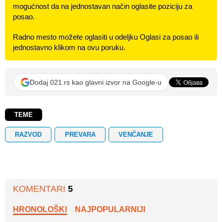
mogućnost da na jednostavan način oglasite poziciju za
posao.
Radno mesto možete oglasiti u odeljku Oglasi za posao ili
jednostavno klikom na ovu poruku.
Dodaj 021.rs kao glavni izvor na Google-u
TEME
RAZVOD
PREVARA
VENČANJE
KOMENTARI
5
HRONOLOŠKI
NAJPOPULARNIJI