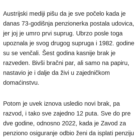
Austrijski mediji pišu da je sve počelo kada je
danas 73-godišnja penzionerka postala udovica,
jer joj je umro prvi suprug. Ubrzo posle toga
upoznala je svog drugog supruga i 1982. godine
su se venčali. Šest godina kasnije brak je
razveden. Bivši bračni par, ali samo na papiru,
nastavio je i dalje da živi u zajedničkom
domaćinstvu.
Potom je uvek iznova usledio novi brak, pa
razvod, i tako sve zajedno 12 puta. Sve do pre
dve godine, odnosno 2022, kada je Zavod za
penziono osiguranje odbio ženi da isplati penziju