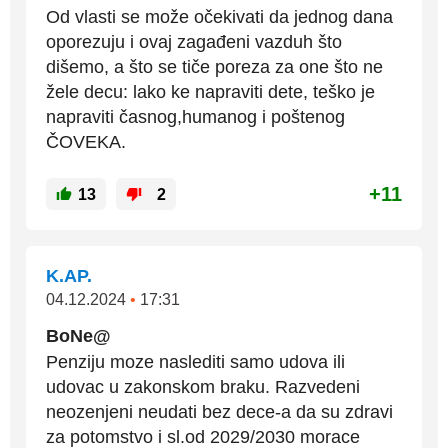
Od vlasti se može očekivati da jednog dana
oporezuju i ovaj zagađeni vazduh što
dišemo, a što se tiče poreza za one što ne
žele decu: lako ke napraviti dete, teško je
napraviti časnog,humanog i poštenog
ČOVEKA.
+11
13
2
K.AP.
04.12.2024
•
17:31
BoNe@
Penziju moze naslediti samo udova ili
udovac u zakonskom braku. Razvedeni
neozenjeni neudati bez dece-a da su zdravi
za potomstvo i sl.od 2029/2030 morace