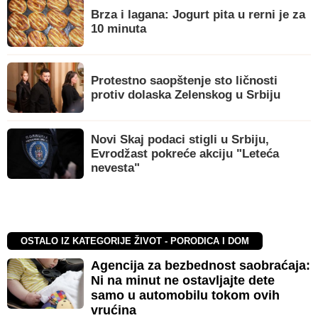
Brza i lagana: Jogurt pita u rerni je za
10 minuta
Protestno saopštenje sto ličnosti
protiv dolaska Zelenskog u Srbiju
Novi Skaj podaci stigli u Srbiju,
Evrodžast pokreće akciju "Leteća
nevesta"
OSTALO IZ KATEGORIJE ŽIVOT - PORODICA I DOM
Agencija za bezbednost saobraćaja:
Ni na minut ne ostavljajte dete
samo u automobilu tokom ovih
vrućina