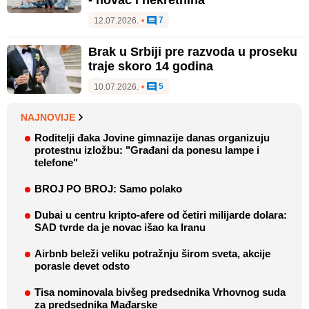
7
12.07.2026.
•
Brak u Srbiji pre razvoda u proseku
traje skoro 14 godina
5
10.07.2026.
•
NAJNOVIJE
Roditelji đaka Jovine gimnazije danas organizuju
protestnu izložbu: "Građani da ponesu lampe i
telefone"
BROJ PO BROJ: Samo polako
Dubai u centru kripto-afere od četiri milijarde dolara:
SAD tvrde da je novac išao ka Iranu
Airbnb beleži veliku potražnju širom sveta, akcije
porasle devet odsto
Tisa nominovala bivšeg predsednika Vrhovnog suda
za predsednika Mađarske