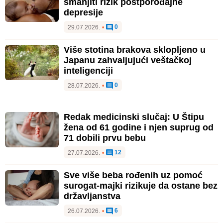
smanjiti rizik postporođajne
depresije
0
29.07.2026.
•
Više stotina brakova sklopljeno u
Japanu zahvaljujući veštačkoj
inteligenciji
0
28.07.2026.
•
Redak medicinski slučaj: U Štipu
žena od 61 godine i njen suprug od
71 dobili prvu bebu
12
27.07.2026.
•
Sve više beba rođenih uz pomoć
surogat-majki rizikuje da ostane bez
državljanstva
6
26.07.2026.
•