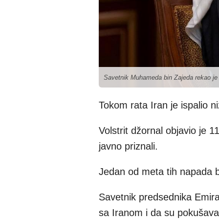
Savetnik Muhameda bin Zajeda rekao je 
Tokom rata Iran je ispalio n
Volstrit džornal objavio je 
javno priznali.
Jedan od meta tih napada bi
Savetnik predsednika Emira
sa Iranom i da su pokušava