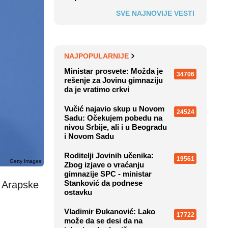
SVE NAJNOVIJE VESTI
NAJPOPULARNIJE
Ministar prosvete: Možda je
34706
rešenje za Jovinu gimnaziju
da je vratimo crkvi
Vučić najavio skup u Novom
24524
Sadu: Očekujem pobedu na
nivou Srbije, ali i u Beogradu
i Novom Sadu
Roditelji Jovinih učenika:
19561
Getty Images
Zbog izjave o vraćanju
gimnazije SPC - ministar
Stanković da podnese
e Arapske
ostavku
Vladimir Đukanović: Lako
17722
može da se desi da na