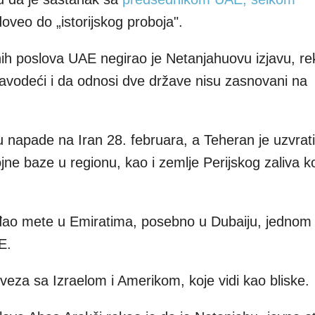
oveo do „istorijskog proboja".
ih poslova UAE negirao je Netanjahuovu izjavu, re
avodeći i da odnosi dve države nisu zasnovani na
u napade na Iran 28. februara, a Teheran je uzvrati
jne baze u regionu, kao i zemlje Perijskog zaliva k
gađao mete u Emiratima, posebno u Dubaiju, jednom
E.
veza sa Izraelom i Amerikom, koje vidi kao bliske.