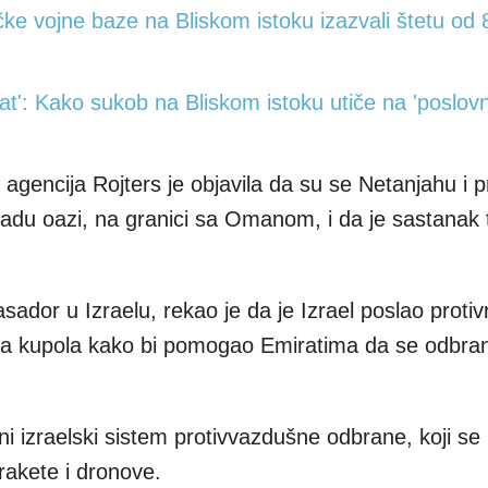
čke vojne baze na Bliskom istoku izazvali štetu od
rat': Kako sukob na Bliskom istoku utiče na 'poslov
, agencija Rojters je objavila da su se Netanjahu i 
gradu oazi, na granici sa Omanom, i da je sastanak 
ador u Izraelu, rekao je da je Izrael poslao proti
na kupola kako bi pomogao Emiratima da se odbran
 izraelski sistem protivvazdušne odbrane, koji se k
, rakete i dronove.