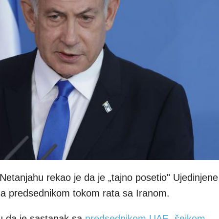
 Netanjahu rekao je da je „tajno posetio" Ujedinjen
sa predsednikom tokom rata sa Iranom.
su da je sastanak sa
predsednikom UAE, šeikom