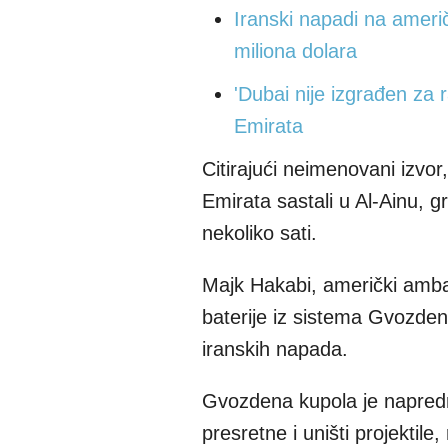
Iranski napadi na ameri
miliona dolara
'Dubai nije izgrađen za 
Emirata
Citirajući neimenovani izvor
Emirata sastali u Al-Ainu, 
nekoliko sati.
Majk Hakabi, američki ambas
baterije iz sistema Gvozde
iranskih napada.
Gvozdena kupola je napredni
presretne i uništi projektile