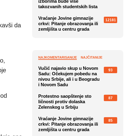
izborima bude više
takozvanih studentskih lista
Vraćanje Jovine gimnazije
12181
crkvi: Pitanje obrazovanja ili
kavši da
zemljišta u centru grada
NAJKOMENTARISANIJE
NAJČITANIJE
o,
Vučić najavio skup u Novom
oje
93
Sadu: Očekujem pobedu na
nivou Srbije, ali i u Beogradu
i Novom Sadu
 od
Protestno saopštenje sto
87
ličnosti protiv dolaska
Zelenskog u Srbiju
Vraćanje Jovine gimnazije
85
crkvi: Pitanje obrazovanja ili
zemljišta u centru grada