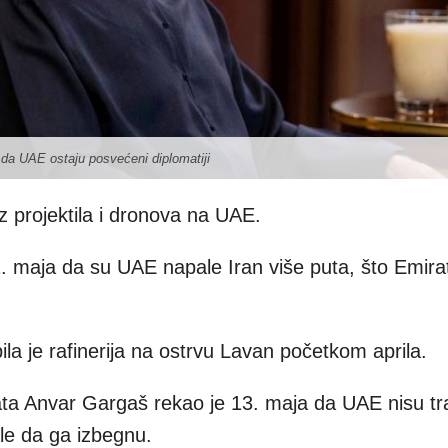
da UAE ostaju posvećeni diplomatiji
iz projektila i dronova na UAE.
11. maja da su UAE napale Iran više puta, što Emirat
la je rafinerija na ostrvu Lavan početkom aprila.
ta Anvar Gargaš rekao je 13. maja da UAE nisu tra
le da ga izbegnu.