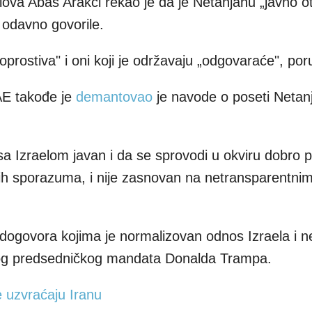
slova Abas Arakči rekao je da je Netanjahu „javno o
 odavno govorile.
prostiva" i oni koji je održavaju „odgovaraće", poru
AE takođe je
demantovao
je navode o poseti Netanj
a Izraelom javan i da se sprovodi u okviru dobro p
h sporazuma, i nije zasnovan na netransparentnim 
dogovora kojima je normalizovan odnos Izraela i n
og predsedničkog mandata Donalda Trampa.
e uzvraćaju Iranu