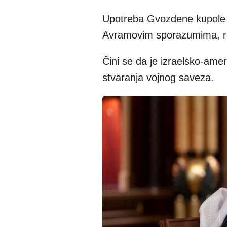
Upotreba Gvozdene kupole r
Avramovim sporazumima, re
Čini se da je izraelsko-amer
stvaranja vojnog saveza.