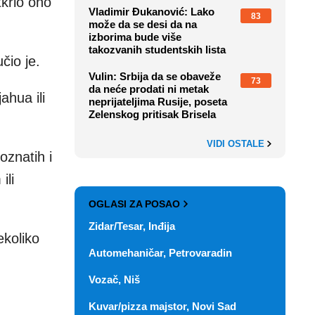
tkrio ono
Vladimir Đukanović: Lako
83
može da se desi da na
izborima bude više
takozvanih studentskih lista
čio je.
Vulin: Srbija da se obaveže
73
da neće prodati ni metak
ahua ili
neprijateljima Rusije, poseta
Zelenskog pritisak Brisela
VIDI OSTALE
oznatih i
ili
OGLASI ZA POSAO
Zidar/Tesar, Inđija
ekoliko
Automehaničar, Petrovaradin
Vozač, Niš
Kuvar/pizza majstor, Novi Sad