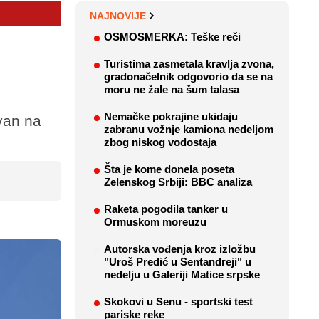
NAJNOVIJE
OSMOSMERKA: Teške reči
Turistima zasmetala kravlja zvona,
gradonačelnik odgovorio da se na
moru ne žale na šum talasa
Nemačke pokrajine ukidaju
van na
zabranu vožnje kamiona nedeljom
zbog niskog vodostaja
Šta je kome donela poseta
Zelenskog Srbiji: BBC analiza
Raketa pogodila tanker u
Ormuskom moreuzu
Autorska vođenja kroz izložbu
"Uroš Predić u Sentandreji" u
nedelju u Galeriji Matice srpske
Skokovi u Senu - sportski test
pariske reke