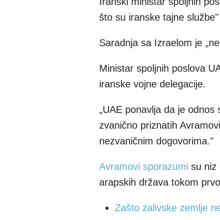
Iranski ministar spoljnih po
što su iranske tajne službe"
Saradnja sa Izraelom je „neo
Ministar spoljnih poslova U
iranske vojne delegacije.
„UAE ponavlja da je odnos s
zvanično priznatih Avramovi
nezvaničnim dogovorima."
Avramovi sporazumi
su niz 
arapskih država tokom prv
Zašto zalivske zemlje n