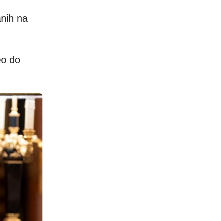
anih na
eo do