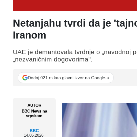
Netanjahu tvrdi da je 'taj
Iranom
UAE je demantovala tvrdnje o „navodnoj po
„nezvaničnim dogovorima".
Dodaj 021.rs kao glavni izvor na Google-u
AUTOR
BBC News na
srpskom
BBC
14.05.2026.