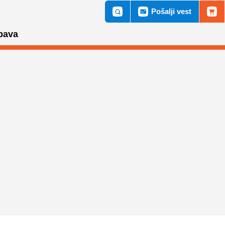
Pošalji vest
bava