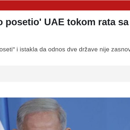
no posetio' UAE tokom rata sa
seti" i istakla da odnos dve države nije zasno