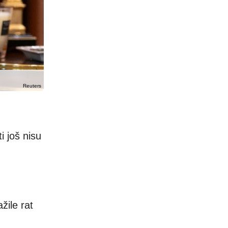
Reuters
i još nisu
žile rat