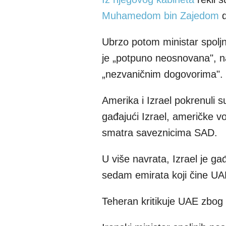
Muhamedom bin Zajedom
d
Ubrzo potom ministar spoljn
je „potpuno neosnovana", n
„nezvaničnim dogovorima".
Amerika i Izrael pokrenuli s
gađajući Izrael, američke vo
smatra saveznicima SAD.
U više navrata, Izrael je 
sedam emirata koji čine UA
Teheran kritikuje UAE zbog 