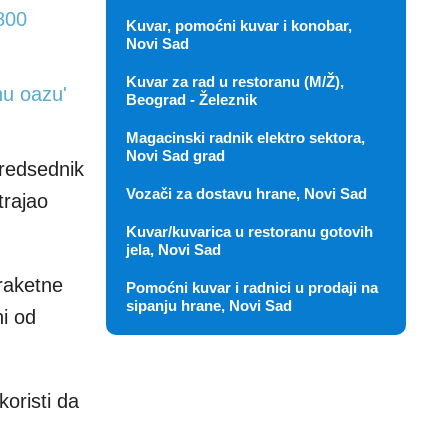
 800
Kuvar, pomoćni kuvar i konobar,
Novi Sad
Kuvar za rad u restoranu (M/Ž),
nu oazu'
Beograd - Železnik
Magacinski radnik elektro sektora,
Novi Sad grad
predsednik
Vozači za dostavu hrane, Novi Sad
trajao
Kuvar/kuvarica u restoranu gotovih
jela, Novi Sad
vraketne
Pomoćni kuvar i radnici u prodaji na
sipanju hrane, Novi Sad
i od
oristi da