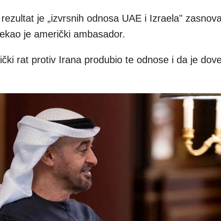
ezultat je „izvrsnih odnosa UAE i Izraela" zasnov
kao je američki ambasador.
ički rat protiv Irana produbio te odnose i da je dov