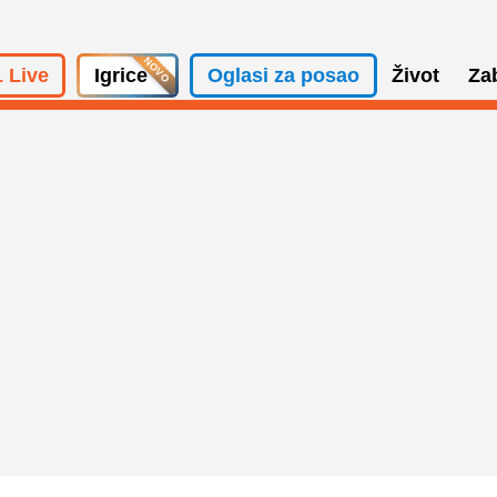
 Live
Igrice
Oglasi za posao
Život
Za