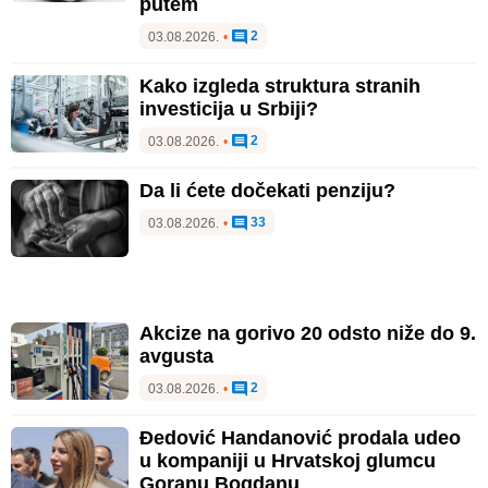
putem
2
03.08.2026.
•
Kako izgleda struktura stranih
investicija u Srbiji?
2
03.08.2026.
•
Da li ćete dočekati penziju?
33
03.08.2026.
•
Akcize na gorivo 20 odsto niže do 9.
avgusta
2
03.08.2026.
•
Đedović Handanović prodala udeo
u kompaniji u Hrvatskoj glumcu
Goranu Bogdanu