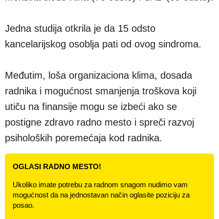
Jedna studija otkrila je da 15 odsto
kancelarijskog osoblja pati od ovog sindroma.
Međutim, loša organizaciona klima, dosada
radnika i mogućnost smanjenja troškova koji
utiču na finansije mogu se izbeći ako se
postigne zdravo radno mesto i spreči razvoj
psiholoških poremećaja kod radnika.
OGLASI RADNO MESTO!
Ukoliko imate potrebu za radnom snagom nudimo vam
mogućnost da na jednostavan način oglasite poziciju za
posao.