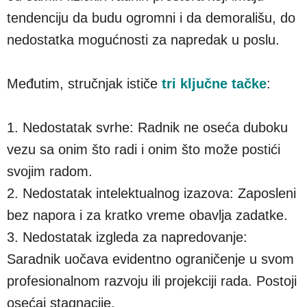
tendenciju da budu ogromni i da demorališu, do
nedostatka mogućnosti za napredak u poslu.
Međutim, stručnjak ističe
tri ključne tačke
:
1. Nedostatak svrhe: Radnik ne oseća duboku
vezu sa onim što radi i onim što može postići
svojim radom.
2. Nedostatak intelektualnog izazova: Zaposleni
bez napora i za kratko vreme obavlja zadatke.
3. Nedostatak izgleda za napredovanje:
Saradnik uočava evidentno ograničenje u svom
profesionalnom razvoju ili projekciji rada. Postoji
osećaj stagnacije.