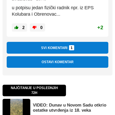
u potpisu jedan fizički radnik npr. iz EPS
Kolubara i Obrenovac...
+2
2
0
1
SVI KOMENTARI
OSTAVI KOMENTAR
NAJČITANIJE U POSLEDNJIH
72H
VIDEO: Dunav u Novom Sadu otkrio
ostatke utvrđenja iz 18. veka