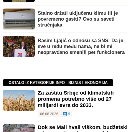
Stalno držati uključenu klimu ili je
povremeno gasiti? Ovo su saveti
stručnjaka
Rasim Ljajić o odnosu sa SNS: Da je
sve u redu među nama, ne bi mi
neopravdano smenili pet funkcionera
OSTALO IZ KATEGORIJE INFO - BIZNIS I EKONOMIJA
Za zaštitu Srbije od klimatskih
promena potrebno više od 27
milijardi evra do 2033.
4
06.08.2026.
•
Dok se Mali hvali viškom, budžetski