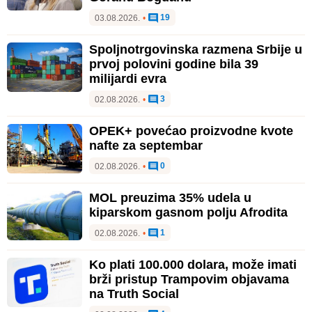
19
03.08.2026.
•
Spoljnotrgovinska razmena Srbije u
prvoj polovini godine bila 39
milijardi evra
3
02.08.2026.
•
OPEK+ povećao proizvodne kvote
nafte za septembar
0
02.08.2026.
•
MOL preuzima 35% udela u
kiparskom gasnom polju Afrodita
1
02.08.2026.
•
Ko plati 100.000 dolara, može imati
brži pristup Trampovim objavama
na Truth Social