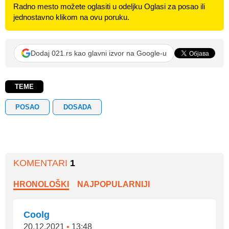
Radno mesto možete oglasiti u odeljku Oglasi za posao ili
jednostavno klikom na ovu poruku.
Dodaj 021.rs kao glavni izvor na Google-u
TEME
POSAO
DOSADA
KOMENTARI
1
HRONOLOŠKI
NAJPOPULARNIJI
Coolg
20.12.2021
•
13:48