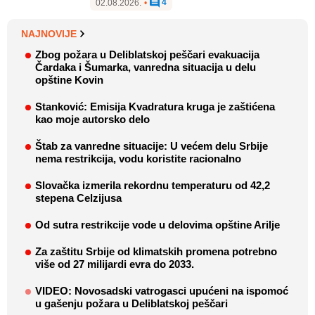
4
02.08.2026.
•
NAJNOVIJE
Zbog požara u Deliblatskoj peščari evakuacija
Čardaka i Šumarka, vanredna situacija u delu
opštine Kovin
Stanković: Emisija Kvadratura kruga je zaštićena
kao moje autorsko delo
Štab za vanredne situacije: U većem delu Srbije
nema restrikcija, vodu koristite racionalno
Slovačka izmerila rekordnu temperaturu od 42,2
stepena Celzijusa
Od sutra restrikcije vode u delovima opštine Arilje
Za zaštitu Srbije od klimatskih promena potrebno
više od 27 milijardi evra do 2033.
VIDEO: Novosadski vatrogasci upućeni na ispomoć
u gašenju požara u Deliblatskoj peščari