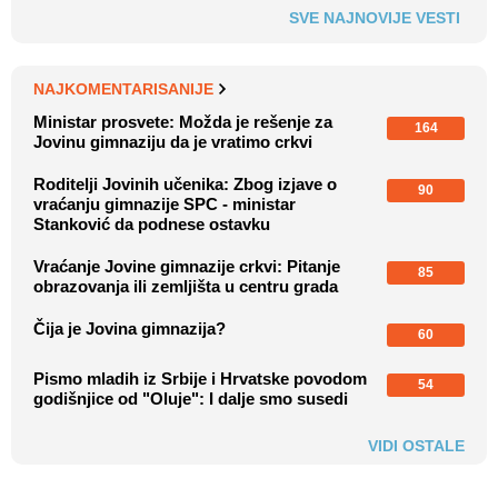
SVE NAJNOVIJE VESTI
NAJKOMENTARISANIJE
Ministar prosvete: Možda je rešenje za
164
Jovinu gimnaziju da je vratimo crkvi
Roditelji Jovinih učenika: Zbog izjave o
90
vraćanju gimnazije SPC - ministar
Stanković da podnese ostavku
Vraćanje Jovine gimnazije crkvi: Pitanje
85
obrazovanja ili zemljišta u centru grada
Čija je Jovina gimnazija?
60
Pismo mladih iz Srbije i Hrvatske povodom
54
godišnjice od "Oluje": I dalje smo susedi
VIDI OSTALE