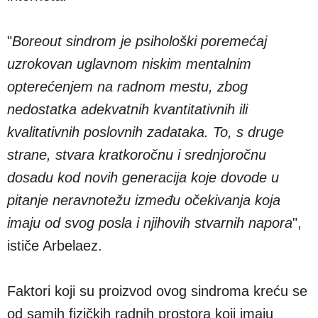
"
Bore
out sindrom je psihološki poremećaj
uzrokovan uglavnom niskim mentalnim
opterećenjem na radnom mestu, zbog
nedostatka adekvatnih kvantitativnih ili
kvalitativnih poslovnih zadataka. To, s druge
strane, stvara kratkoročnu i srednjoročnu
dosadu kod novih generacija koje dovode u
pitanje neravnotežu između očekivanja koja
imaju od svog posla i njihovih stvarnih napora
",
ističe Arbelaez.
Faktori koji su proizvod ovog sindroma kreću se
od samih fizičkih radnih prostora koji imaju