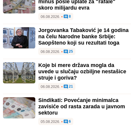
minus posle uplate za "rafale"
skoro milijardu evra
8
06.08.2026.
•
Jorgovanka Tabaković je 14 godina
na čelu Narodne banke Srbije:
Saopšteno koji su rezultati toga
25
06.08.2026.
•
Koje bi mere država mogla da
uvede u slučaju ozbiljne nestašice
struje i goriva?
21
06.08.2026.
•
Sindikati: Povećanje minimalca
zavisiće od rasta zarada u javnom
sektoru
6
05.08.2026.
•