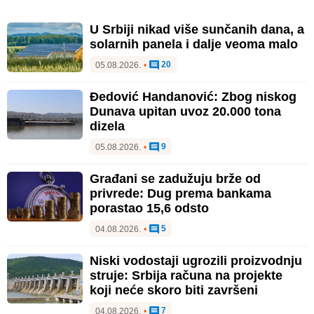
U Srbiji nikad više sunčanih dana, a
solarnih panela i dalje veoma malo
20
05.08.2026.
•
Đedović Handanović: Zbog niskog
Dunava upitan uvoz 20.000 tona
dizela
9
05.08.2026.
•
Građani se zadužuju brže od
privrede: Dug prema bankama
porastao 15,6 odsto
5
04.08.2026.
•
Niski vodostaji ugrozili proizvodnju
struje: Srbija računa na projekte
koji neće skoro biti završeni
7
04.08.2026.
•