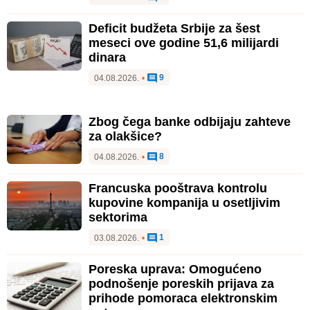
Deficit budžeta Srbije za šest
meseci ove godine 51,6 milijardi
dinara
9
04.08.2026.
•
Zbog čega banke odbijaju zahteve
za olakšice?
8
04.08.2026.
•
Francuska pooštrava kontrolu
kupovine kompanija u osetljivim
sektorima
1
03.08.2026.
•
Poreska uprava: Omogućeno
podnošenje poreskih prijava za
prihode pomoraca elektronskim