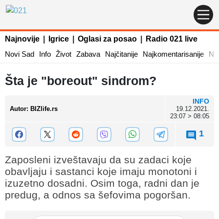
Najnovije
|
Igrice
|
Oglasi za posao
|
Radio 021 live
Novi Sad
Info
Život
Zabava
Najčitanije
Najkomentarisanije
Naj
Šta je "boreout" sindrom?
INFO
Autor
:
BIZlife.rs
19.12.2021.
23:07 > 08:05
1
Zaposleni izveštavaju da su zadaci koje
obavljaju i sastanci koje imaju monotoni i
izuzetno dosadni. Osim toga, radni dan je
predug, a odnos sa šefovima pogoršan.