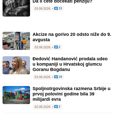
Da li ćete dočekati penziju?
33
03.08.2026.
•
Akcize na gorivo 20 odsto niže do 9.
avgusta
2
03.08.2026.
•
Đedović Handanović prodala udeo
u kompaniji u Hrvatskoj glumcu
Goranu Bogdanu
19
03.08.2026.
•
Spoljnotrgovinska razmena Srbije u
prvoj polovini godine bila 39
milijardi evra
3
02.08.2026.
•