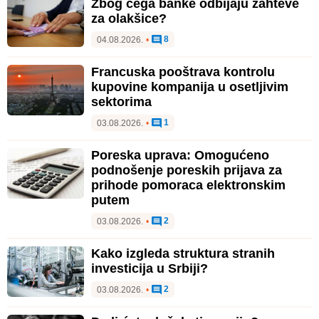
Zbog čega banke odbijaju zahteve
za olakšice?
8
04.08.2026.
•
Francuska pooštrava kontrolu
kupovine kompanija u osetljivim
sektorima
1
03.08.2026.
•
Poreska uprava: Omogućeno
podnošenje poreskih prijava za
prihode pomoraca elektronskim
putem
2
03.08.2026.
•
Kako izgleda struktura stranih
investicija u Srbiji?
2
03.08.2026.
•