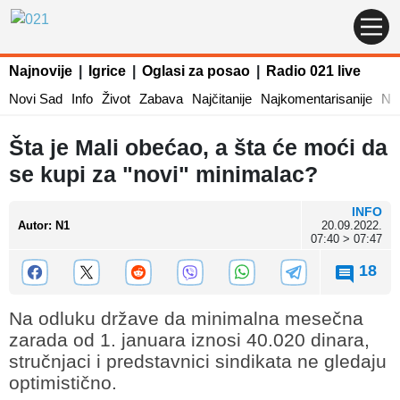
Najnovije
|
Igrice
|
Oglasi za posao
|
Radio 021 live
Novi Sad
Info
Život
Zabava
Najčitanije
Najkomentarisanije
Naj
Šta je Mali obećao, a šta će moći da
se kupi za "novi" minimalac?
INFO
Autor
:
N1
20.09.2022.
07:40 > 07:47
18
Na odluku države da minimalna mesečna
zarada od 1. januara iznosi 40.020 dinara,
stručnjaci i predstavnici sindikata ne gledaju
optimistično.