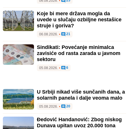
25
06.08.2026.
•
Koje bi mere država mogla da
uvede u slučaju ozbiljne nestašice
struje i goriva?
21
06.08.2026.
•
Sindikati: Povećanje minimalca
zavisiće od rasta zarada u javnom
sektoru
6
05.08.2026.
•
U Srbiji nikad više sunčanih dana, a
solarnih panela i dalje veoma malo
20
05.08.2026.
•
Đedović Handanović: Zbog niskog
Dunava upitan uvoz 20.000 tona