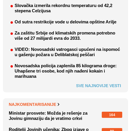
Slovačka izmerila rekordnu temperaturu od 42,2
stepena Celzijusa
Od sutra restrikcije vode u delovima opštine Arilje
Za zaštitu Srbije od klimatskih promena potrebno
više od 27 milijardi evra do 2033.
VIDEO: Novosadski vatrogasci upućeni na ispomoć
u gašenju požara u Deliblatskoj peščari
Novosadska policija zaplenila 85 kilograma droge:
Uhapšene tri osobe, kod njih nađeni kokain i
marihuana
SVE NAJNOVIJE VESTI
NAJKOMENTARISANIJE
Ministar prosvete: Možda je rešenje za
164
Jovinu gimnaziju da je vratimo crkvi
Roditelji Jovinih učenika: Zbog izjave o