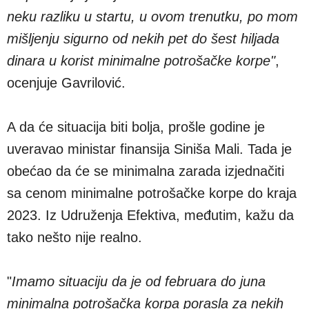
neku razliku u startu, u ovom trenutku, po mom
mišljenju sigurno od nekih pet do šest hiljada
dinara u korist minimalne potrošačke korpe"
,
ocenjuje Gavrilović.
A da će situacija biti bolja, prošle godine je
uveravao ministar finansija Siniša Mali. Tada je
obećao da će se minimalna zarada izjednačiti
sa cenom minimalne potrošačke korpe do kraja
2023. Iz Udruženja Efektiva, međutim, kažu da
tako nešto nije realno.
"
Imamo situaciju da je od februara do juna
minimalna potrošačka korpa porasla za nekih