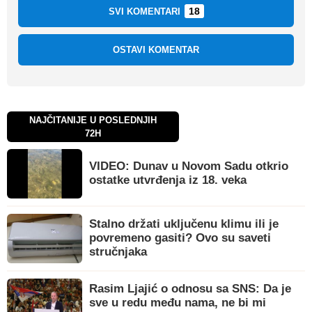
18
SVI KOMENTARI
OSTAVI KOMENTAR
NAJČITANIJE U POSLEDNJIH
72H
VIDEO: Dunav u Novom Sadu otkrio
ostatke utvrđenja iz 18. veka
Stalno držati uključenu klimu ili je
povremeno gasiti? Ovo su saveti
stručnjaka
Rasim Ljajić o odnosu sa SNS: Da je
sve u redu među nama, ne bi mi