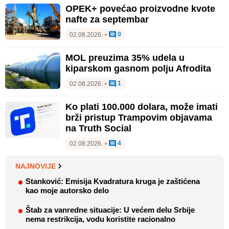
OPEK+ povećao proizvodne kvote
nafte za septembar
0
02.08.2026.
•
MOL preuzima 35% udela u
kiparskom gasnom polju Afrodita
1
02.08.2026.
•
Ko plati 100.000 dolara, može imati
brži pristup Trampovim objavama
na Truth Social
4
02.08.2026.
•
NAJNOVIJE
Stanković: Emisija Kvadratura kruga je zaštićena
kao moje autorsko delo
Štab za vanredne situacije: U većem delu Srbije
nema restrikcija, vodu koristite racionalno