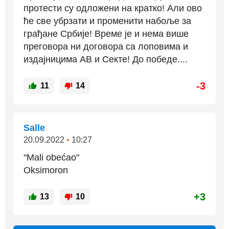
протести су одложени на кратко! Али ово
ће све убрзати и променити набоље за
грађане Србије! Време је и нема више
преговора ни договора са лоповима и
издајницима АВ и Секте! До победе....
-3
11
14
Salle
20.09.2022
•
10:27
"Mali obećao"
Oksimoron
+3
13
10