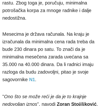
rastu. Zbog toga je, poručuju, minimalna
potrošačka korpa za mnoge radnike i dalje
nedostižna.
Mesecima je država računala. Na kraju je
izračunala da minimalna cena rada treba da
bude 230 dinara po satu. To znači da je
minimalna mesečena zarada uvećana sa
35.000 na 40.000 dinara. Da li radnici imaju
razloga da budu zadovoljni, pitao je svoje
sagovornike
N1
.
"
Ono što se može reći je da je to krajnje
nedovoljan iznos
", navodi
Zoran Stojiljković
,