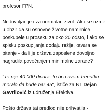
profesor FPN.
Nedovoljan je i za normalan život. Ako se uzme
u obzir da su osnovne životne namirnice
poskupele u proseku za oko 20 odsto, i ako se
spisku poskupljanja dodaju režije, otvara se
pitanje - da li je država zaposlene dovoljno
nagradila povećanjem minimalne zarade?
"
To nije 40.000 dinara, to bi u ovom trenutku
moralo da bude bar 45
", ističe za N1
Dejan
Gavrilović
iz udruženja Efektiva.
Pošto država taj predlog nije prihvatila -