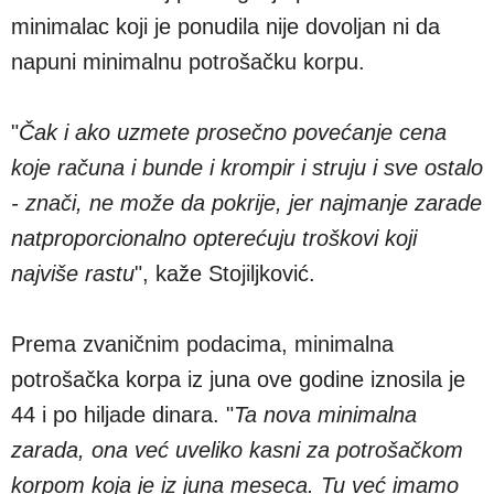
minimalac koji je ponudila nije dovoljan ni da
napuni minimalnu potrošačku korpu.
"
Čak i ako uzmete prosečno povećanje cena
koje računa i bunde i krompir i struju i sve ostalo
- znači, ne može da pokrije, jer najmanje zarade
natproporcionalno opterećuju troškovi koji
najviše rastu
", kaže Stojiljković.
Prema zvaničnim podacima, minimalna
potrošačka korpa iz juna ove godine iznosila je
44 i po hiljade dinara. "
Ta nova minimalna
zarada, ona već uveliko kasni za potrošačkom
korpom koja je iz juna meseca. Tu već imamo