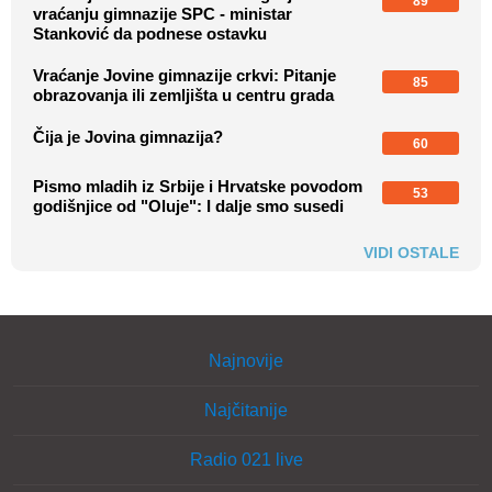
89
vraćanju gimnazije SPC - ministar
Stanković da podnese ostavku
Vraćanje Jovine gimnazije crkvi: Pitanje
85
obrazovanja ili zemljišta u centru grada
Čija je Jovina gimnazija?
60
Pismo mladih iz Srbije i Hrvatske povodom
53
godišnjice od "Oluje": I dalje smo susedi
VIDI OSTALE
Najnovije
Najčitanije
Radio 021 live