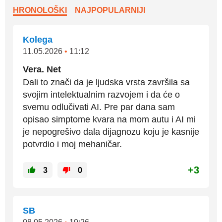
HRONOLOŠKI
NAJPOPULARNIJI
Kolega
11.05.2026
•
11:12
Vera. Net
Dali to znači da je ljudska vrsta završila sa
svojim intelektualnim razvojem i da će o
svemu odlučivati AI. Pre par dana sam
opisao simptome kvara na mom autu i AI mi
je nepogrešivo dala dijagnozu koju je kasnije
potvrdio i moj mehaničar.
+3
3
0
SB