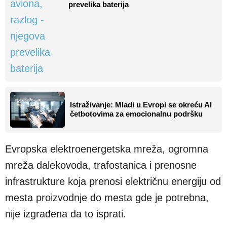
prevelika baterija
Istraživanje: Mladi u Evropi se okreću AI
četbotovima za emocionalnu podršku
Evropska elektroenergetska mreža, ogromna
mreža dalekovoda, trafostanica i prenosne
infrastrukture koja prenosi električnu energiju od
mesta proizvodnje do mesta gde je potrebna,
nije izgrađena da to isprati.