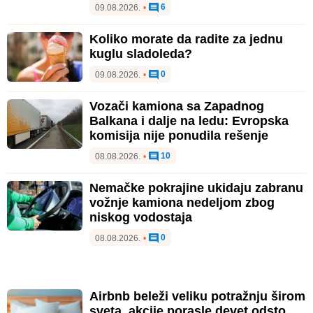
6
09.08.2026.
•
Koliko morate da radite za jednu
kuglu sladoleda?
0
09.08.2026.
•
Vozači kamiona sa Zapadnog
Balkana i dalje na ledu: Evropska
komisija nije ponudila rešenje
10
08.08.2026.
•
Nemačke pokrajine ukidaju zabranu
vožnje kamiona nedeljom zbog
niskog vodostaja
0
08.08.2026.
•
Airbnb beleži veliku potražnju širom
sveta, akcije porasle devet odsto