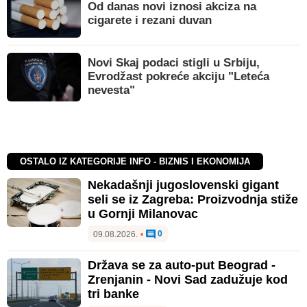
Od danas novi iznosi akciza na
cigarete i rezani duvan
Novi Skaj podaci stigli u Srbiju,
Evrodžast pokreće akciju "Leteća
nevesta"
OSTALO IZ KATEGORIJE INFO - BIZNIS I EKONOMIJA
Nekadašnji jugoslovenski gigant
seli se iz Zagreba: Proizvodnja stiže
u Gornji Milanovac
0
09.08.2026.
•
Država se za auto-put Beograd -
Zrenjanin - Novi Sad zadužuje kod
tri banke