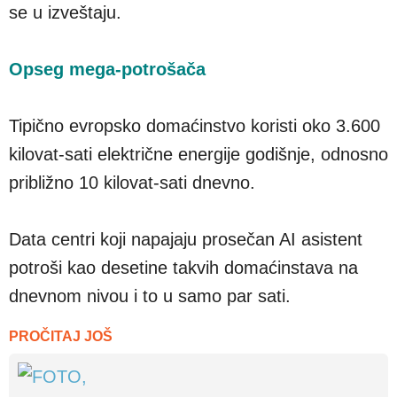
se u izveštaju.
Opseg mega-potrošača
Tipično evropsko domaćinstvo koristi oko 3.600
kilovat-sati električne energije godišnje, odnosno
približno 10 kilovat-sati dnevno.
Data centri koji napajaju prosečan AI asistent
potroši kao desetine takvih domaćinstava na
dnevnom nivou i to u samo par sati.
PROČITAJ JOŠ