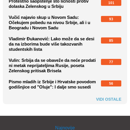
Protestno saopštenje sto ličnosti protiv
101
dolaska Zelenskog u Srbiju
Vučić najavio skup u Novom Sadu:
93
Očekujem pobedu na nivou Srbije, ali i u
Beogradu i Novom Sadu
Vladimir Đukanović: Lako može da se desi
85
da na izborima bude više takozvanih
studentskih lista
Vulin: Srbija da se obaveže da neće prodati
77
ni metak neprijateljima Rusije, poseta
Zelenskog pritisak Brisela
Pismo mladih iz Srbije i Hrvatske povodom
56
godišnjice od "Oluje": I dalje smo susedi
VIDI OSTALE
Najnovije