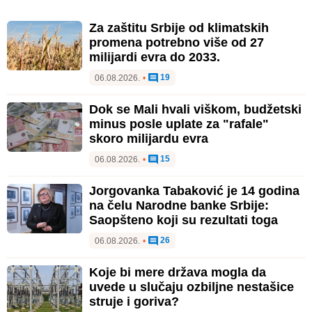
Za zaštitu Srbije od klimatskih
promena potrebno više od 27
milijardi evra do 2033.
19
06.08.2026.
•
Dok se Mali hvali viškom, budžetski
minus posle uplate za "rafale"
skoro milijardu evra
15
06.08.2026.
•
Jorgovanka Tabaković je 14 godina
na čelu Narodne banke Srbije:
Saopšteno koji su rezultati toga
26
06.08.2026.
•
Koje bi mere država mogla da
uvede u slučaju ozbiljne nestašice
struje i goriva?