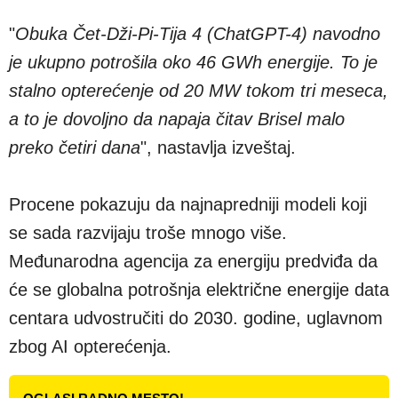
"
Obuka Čet-Dži-Pi-Tija 4 (ChatGPT-4) navodno
je ukupno potrošila oko 46 GWh energije. To je
stalno opterećenje od 20 MW tokom tri meseca,
a to je dovoljno da napaja čitav Brisel malo
preko četiri dana
", nastavlja izveštaj.
Procene pokazuju da najnapredniji modeli koji
se sada razvijaju troše mnogo više.
Međunarodna agencija za energiju predviđa da
će se globalna potrošnja električne energije data
centara udvostručiti do 2030. godine, uglavnom
zbog AI opterećenja.