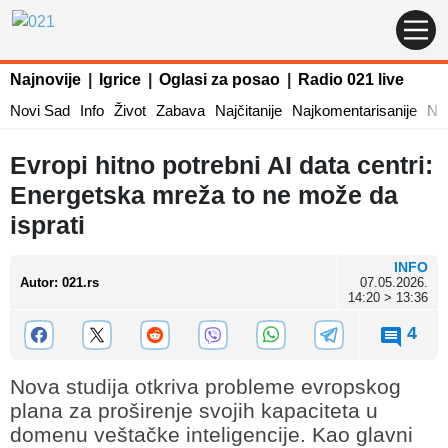
Najnovije
|
Igrice
|
Oglasi za posao
|
Radio 021 live
Novi Sad
Info
Život
Zabava
Najčitanije
Najkomentarisanije
Naj
Evropi hitno potrebni AI data centri:
Energetska mreža to ne može da
isprati
INFO
Autor
:
021.rs
07.05.2026.
14:20 > 13:36
4
Nova studija otkriva probleme evropskog
plana za proširenje svojih kapaciteta u
domenu veštačke inteligencije. Kao glavni