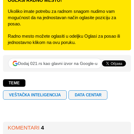
OGLASI RADNO MESTO!
Ukoliko imate potrebu za radnom snagom nudimo vam
mogućnost da na jednostavan način oglasite poziciju za
posao.
Radno mesto možete oglasiti u odeljku Oglasi za posao ili
jednostavno klikom na ovu poruku.
Dodaj 021.rs kao glavni izvor na Google-u
TEME
VEŠTAČKA INTELIGENCIJA
DATA CENTAR
KOMENTARI
4