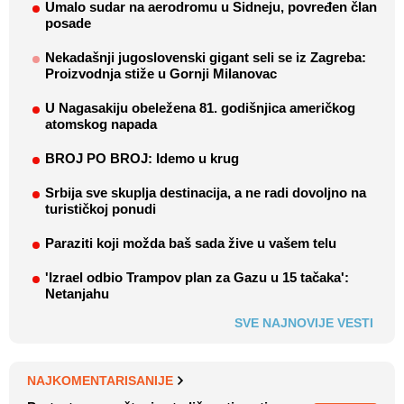
Umalo sudar na aerodromu u Sidneju, povređen član
posade
Nekadašnji jugoslovenski gigant seli se iz Zagreba:
Proizvodnja stiže u Gornji Milanovac
U Nagasakiju obeležena 81. godišnjica američkog
atomskog napada
BROJ PO BROJ: Idemo u krug
Srbija sve skuplja destinacija, a ne radi dovoljno na
turističkoj ponudi
Paraziti koji možda baš sada žive u vašem telu
'Izrael odbio Trampov plan za Gazu u 15 tačaka':
Netanjahu
SVE NAJNOVIJE VESTI
NAJKOMENTARISANIJE