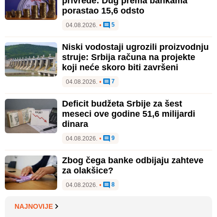
privrede: Dug prema bankama
porastao 15,6 odsto
5
04.08.2026.
•
Niski vodostaji ugrozili proizvodnju
struje: Srbija računa na projekte
koji neće skoro biti završeni
7
04.08.2026.
•
Deficit budžeta Srbije za šest
meseci ove godine 51,6 milijardi
dinara
9
04.08.2026.
•
Zbog čega banke odbijaju zahteve
za olakšice?
8
04.08.2026.
•
NAJNOVIJE