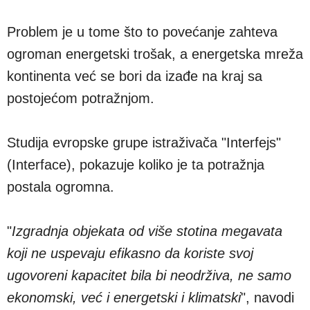
Problem je u tome što to povećanje zahteva
ogroman energetski trošak, a energetska mreža
kontinenta već se bori da izađe na kraj sa
postojećom potražnjom.
Studija evropske grupe istraživača "Interfejs"
(Interface), pokazuje koliko je ta potražnja
postala ogromna.
"
Izgradnja objekata od više stotina megavata
koji ne uspevaju efikasno da koriste svoj
ugovoreni kapacitet bila bi neodrživa, ne samo
ekonomski, već i energetski i klimatski
", navodi