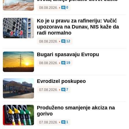
0
08.08.2026.
•
Ko je u pravu za rafineriju: Vučić
upozorava na Dunav, NIS kaže da
radi normalno
12
08.08.2026.
•
Bugari spasavaju Evropu
19
08.08.2026.
•
Evrodizel poskupeo
7
07.08.2026.
•
Produženo smanjenje akciza na
gorivo
1
07.08.2026.
•