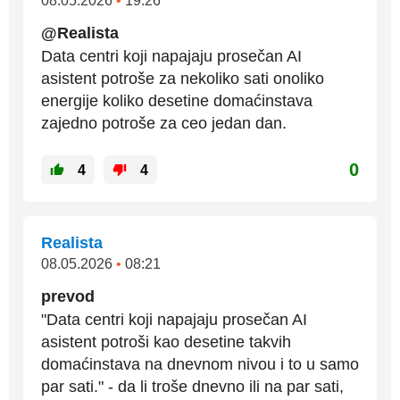
08.05.2026
•
19:26
@Realista
Data centri koji napajaju prosečan AI
asistent potroše za nekoliko sati onoliko
energije koliko desetine domaćinstava
zajedno potroše za ceo jedan dan.
0
4
4
Realista
08.05.2026
•
08:21
prevod
"Data centri koji napajaju prosečan AI
asistent potroši kao desetine takvih
domaćinstava na dnevnom nivou i to u samo
par sati." - da li troše dnevno ili na par sati,