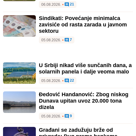
21
06.08.2026.
•
Sindikati: Povećanje minimalca
zavisiće od rasta zarada u javnom
sektoru
7
05.08.2026.
•
U Srbiji nikad više sunčanih dana, a
solarnih panela i dalje veoma malo
22
05.08.2026.
•
Đedović Handanović: Zbog niskog
Dunava upitan uvoz 20.000 tona
dizela
9
05.08.2026.
•
Građani se zadužuju brže od