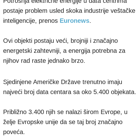
Potrošnja električne energije u data centrima
postaje problem usled skoka industrije veštačke
inteligencije, prenos
Euronews
.
Ovi objekti postaju veći, brojniji i značajno
energetski zahtevniji, a energija potrebna za
njihov rad raste jednako brzo.
Sjedinjene Američke Države trenutno imaju
najveći broj data centara sa oko 5.400 objekata.
Približno 3.400 njih se nalazi širom Evrope, u
želje Evropske unije da se taj broj značajno
poveća.