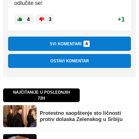
odlučite se!
+1
4
3
4
SVI KOMENTARI
OSTAVI KOMENTAR
NAJČITANIJE U POSLEDNJIH
72H
Protestno saopštenje sto ličnosti
protiv dolaska Zelenskog u Srbiju