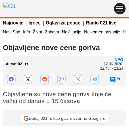
Najnovije
|
Igrice
|
Oglasi za posao
|
Radio 021 live
Novi Sad
Info
Život
Zabava
Najčitanije
Najkomentarisanije
Naj
Objavljene nove cene goriva
INFO
Autor
:
021.rs
12.06.2026.
12:48 > 13:24
5
Objavljene su nove cene goriva koje će
važiti od danas u 15 časova.
Dodaj 021.rs kao glavni izvor na Google-u