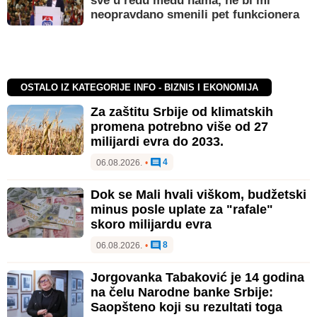
sve u redu među nama, ne bi mi
neopravdano smenili pet funkcionera
OSTALO IZ KATEGORIJE INFO - BIZNIS I EKONOMIJA
Za zaštitu Srbije od klimatskih
promena potrebno više od 27
milijardi evra do 2033.
4
06.08.2026.
•
Dok se Mali hvali viškom, budžetski
minus posle uplate za "rafale"
skoro milijardu evra
8
06.08.2026.
•
Jorgovanka Tabaković je 14 godina
na čelu Narodne banke Srbije:
Saopšteno koji su rezultati toga