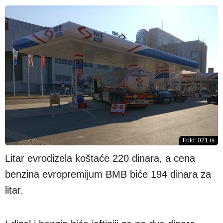
Foto: 021.rs
Litar evrodizela koštaće 220 dinara, a cena
benzina evropremijum BMB biće 194 dinara za
litar.