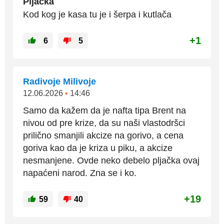
Pljačka
Kod kog je kasa tu je i šerpa i kutlača
+1
6
5
Radivoje Milivoje
12.06.2026
•
14:46
Samo da kažem da je nafta tipa Brent na
nivou od pre krize, da su naši vlastodršci
prilično smanjili akcize na gorivo, a cena
goriva kao da je kriza u piku, a akcize
nesmanjene. Ovde neko debelo pljačka ovaj
napaćeni narod. Zna se i ko.
+19
59
40