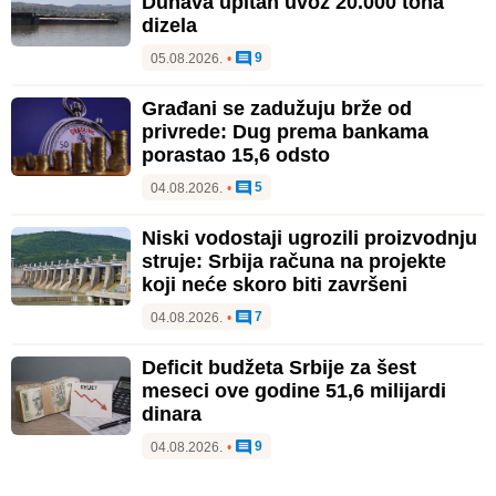
Dunava upitan uvoz 20.000 tona
dizela
9
05.08.2026.
•
Građani se zadužuju brže od
privrede: Dug prema bankama
porastao 15,6 odsto
5
04.08.2026.
•
Niski vodostaji ugrozili proizvodnju
struje: Srbija računa na projekte
koji neće skoro biti završeni
7
04.08.2026.
•
Deficit budžeta Srbije za šest
meseci ove godine 51,6 milijardi
dinara
9
04.08.2026.
•