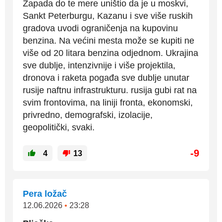
Zapada do te mere uništio da je u moskvi,
Sankt Peterburgu, Kazanu i sve više ruskih
gradova uvodi ograničenja na kupovinu
benzina. Na većini mesta može se kupiti ne
više od 20 litara benzina odjednom. Ukrajina
sve dublje, intenzivnije i više projektila,
dronova i raketa pogađa sve dublje unutar
rusije naftnu infrastrukturu. rusija gubi rat na
svim frontovima, na liniji fronta, ekonomski,
privredno, demografski, izolacije,
geopolitički, svaki.
-9
4
13
Pera ložač
12.06.2026
•
23:28