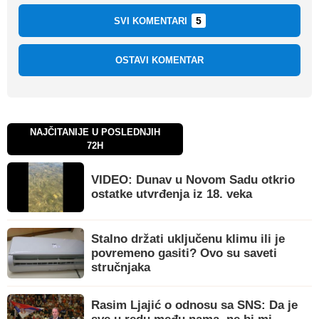
5
SVI KOMENTARI
OSTAVI KOMENTAR
NAJČITANIJE U POSLEDNJIH
72H
VIDEO: Dunav u Novom Sadu otkrio
ostatke utvrđenja iz 18. veka
Stalno držati uključenu klimu ili je
povremeno gasiti? Ovo su saveti
stručnjaka
Rasim Ljajić o odnosu sa SNS: Da je