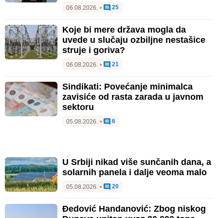
25
06.08.2026.
•
Koje bi mere država mogla da
uvede u slučaju ozbiljne nestašice
struje i goriva?
21
06.08.2026.
•
Sindikati: Povećanje minimalca
zavisiće od rasta zarada u javnom
sektoru
6
05.08.2026.
•
U Srbiji nikad više sunčanih dana, a
solarnih panela i dalje veoma malo
20
05.08.2026.
•
Đedović Handanović: Zbog niskog