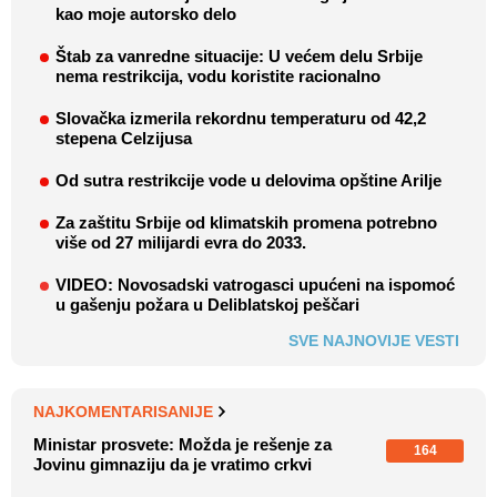
kao moje autorsko delo
Štab za vanredne situacije: U većem delu Srbije
nema restrikcija, vodu koristite racionalno
Slovačka izmerila rekordnu temperaturu od 42,2
stepena Celzijusa
Od sutra restrikcije vode u delovima opštine Arilje
Za zaštitu Srbije od klimatskih promena potrebno
više od 27 milijardi evra do 2033.
VIDEO: Novosadski vatrogasci upućeni na ispomoć
u gašenju požara u Deliblatskoj peščari
SVE NAJNOVIJE VESTI
NAJKOMENTARISANIJE
Ministar prosvete: Možda je rešenje za
164
Jovinu gimnaziju da je vratimo crkvi