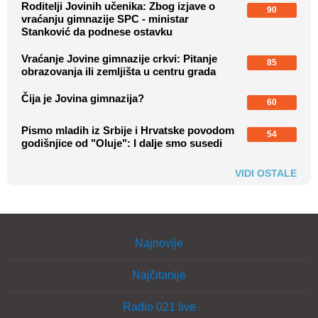
Roditelji Jovinih učenika: Zbog izjave o
90
vraćanju gimnazije SPC - ministar
Stanković da podnese ostavku
Vraćanje Jovine gimnazije crkvi: Pitanje
85
obrazovanja ili zemljišta u centru grada
Čija je Jovina gimnazija?
60
Pismo mladih iz Srbije i Hrvatske povodom
54
godišnjice od "Oluje": I dalje smo susedi
VIDI OSTALE
Najnovije
Najčitanije
Radio 021 live