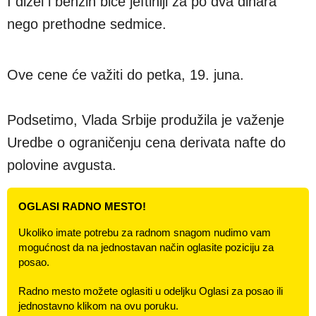
I dizel i benzin biće jeftiniji za po dva dinara
nego prethodne sedmice.
Ove cene će važiti do petka, 19. juna.
Podsetimo, Vlada Srbije produžila je važenje
Uredbe o ograničenju cena derivata nafte do
polovine avgusta.
OGLASI RADNO MESTO!
Ukoliko imate potrebu za radnom snagom nudimo vam
mogućnost da na jednostavan način oglasite poziciju za
posao.
Radno mesto možete oglasiti u odeljku Oglasi za posao ili
jednostavno klikom na ovu poruku.