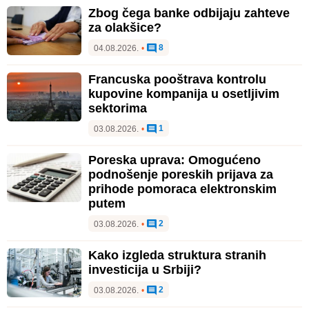
Zbog čega banke odbijaju zahteve
za olakšice?
8
04.08.2026.
•
Francuska pooštrava kontrolu
kupovine kompanija u osetljivim
sektorima
1
03.08.2026.
•
Poreska uprava: Omogućeno
podnošenje poreskih prijava za
prihode pomoraca elektronskim
putem
2
03.08.2026.
•
Kako izgleda struktura stranih
investicija u Srbiji?
2
03.08.2026.
•