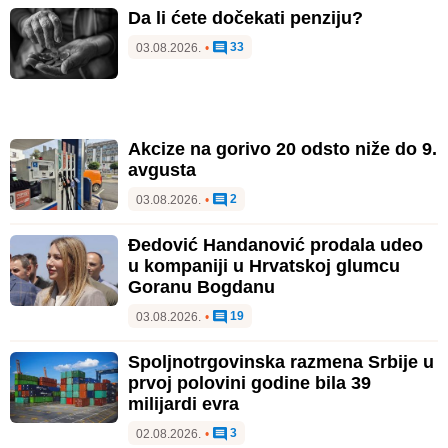
Da li ćete dočekati penziju?
33
03.08.2026.
•
Akcize na gorivo 20 odsto niže do 9.
avgusta
2
03.08.2026.
•
Đedović Handanović prodala udeo
u kompaniji u Hrvatskoj glumcu
Goranu Bogdanu
19
03.08.2026.
•
Spoljnotrgovinska razmena Srbije u
prvoj polovini godine bila 39
milijardi evra
3
02.08.2026.
•