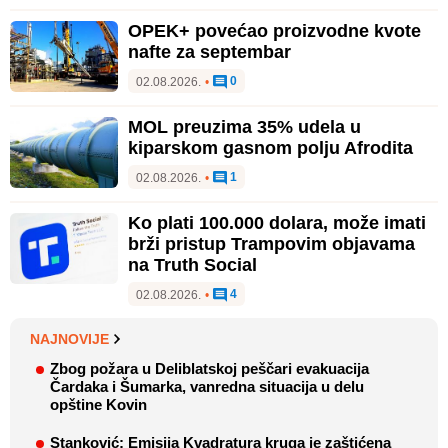
OPEK+ povećao proizvodne kvote
nafte za septembar
0
02.08.2026.
•
MOL preuzima 35% udela u
kiparskom gasnom polju Afrodita
1
02.08.2026.
•
Ko plati 100.000 dolara, može imati
brži pristup Trampovim objavama
na Truth Social
4
02.08.2026.
•
NAJNOVIJE
Zbog požara u Deliblatskoj peščari evakuacija
Čardaka i Šumarka, vanredna situacija u delu
opštine Kovin
Stanković: Emisija Kvadratura kruga je zaštićena