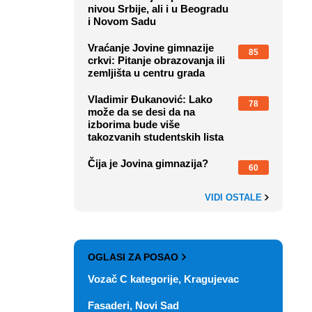
nivou Srbije, ali i u Beogradu
i Novom Sadu
Vraćanje Jovine gimnazije
85
crkvi: Pitanje obrazovanja ili
zemljišta u centru grada
Vladimir Đukanović: Lako
78
može da se desi da na
izborima bude više
takozvanih studentskih lista
Čija je Jovina gimnazija?
60
VIDI OSTALE
OGLASI ZA POSAO
Vozač C kategorije, Kragujevac
Fasaderi, Novi Sad