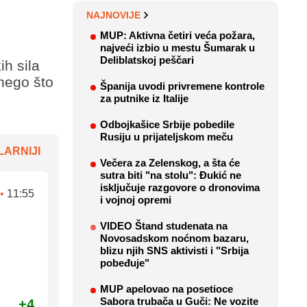
NAJNOVIJE
MUP: Aktivna četiri veća požara,
najveći izbio u mestu Šumarak u
Deliblatskoj peščari
ih sila
 nego što
Španija uvodi privremene kontrole
za putnike iz Italije
Odbojkašice Srbije pobedile
Rusiju u prijateljskom meču
ARNIJI
Večera za Zelenskog, a šta će
sutra biti "na stolu": Đukić ne
isključuje razgovore o dronovima
•
11:55
i vojnoj opremi
VIDEO Štand studenata na
Novosadskom noćnom bazaru,
blizu njih SNS aktivisti i "Srbija
pobeđuje"
MUP apelovao na posetioce
Sabora trubača u Guči: Ne vozite
+4