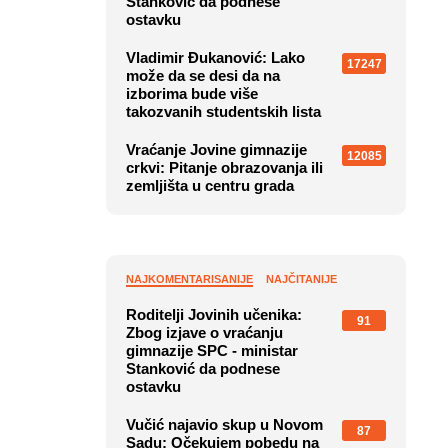
Stanković da podnese
ostavku
Vladimir Đukanović: Lako
17247
može da se desi da na
izborima bude više
takozvanih studentskih lista
Vraćanje Jovine gimnazije
12085
crkvi: Pitanje obrazovanja ili
zemljišta u centru grada
NAJKOMENTARISANIJE
NAJČITANIJE
Roditelji Jovinih učenika:
91
Zbog izjave o vraćanju
gimnazije SPC - ministar
Stanković da podnese
ostavku
Vučić najavio skup u Novom
87
Sadu: Očekujem pobedu na