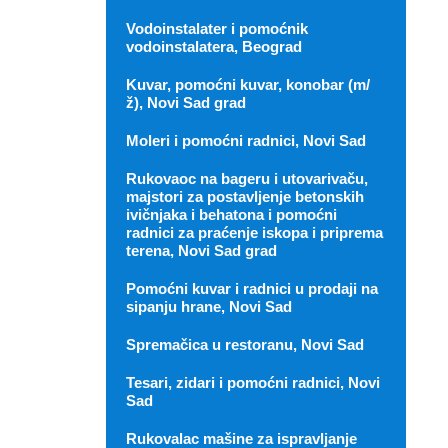
Vodoinstalater i pomoćnik
vodoinstalatera, Beograd
Kuvar, pomoćni kuvar, konobar (m/
ž), Novi Sad grad
Moleri i pomoćni radnici, Novi Sad
Rukovaoc na bageru i utovarivaču,
majstori za postavljenje betonskih
ivičnjaka i behatona i pomoćni
radnici za praćenje iskopa i priprema
terena, Novi Sad grad
Pomoćni kuvar i radnici u prodaji na
sipanju hrane, Novi Sad
Spremačica u restoranu, Novi Sad
Tesari, zidari i pomoćni radnici, Novi
Sad
Rukovalac mašine za ispravljanje