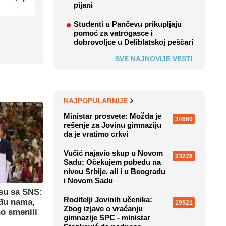
pijani
Studenti u Pančevu prikupljaju
pomoć za vatrogasce i
dobrovoljce u Deliblatskoj peščari
SVE NAJNOVIJE VESTI
NAJPOPULARNIJE
Ministar prosvete: Možda je
34660
rešenje za Jovinu gimnaziju
da je vratimo crkvi
Vučić najavio skup u Novom
23228
Sadu: Očekujem pobedu na
nivou Srbije, ali i u Beogradu
i Novom Sadu
su sa SNS:
Roditelji Jovinih učenika:
eđu nama,
19521
Zbog izjave o vraćanju
o smenili
gimnazije SPC - ministar