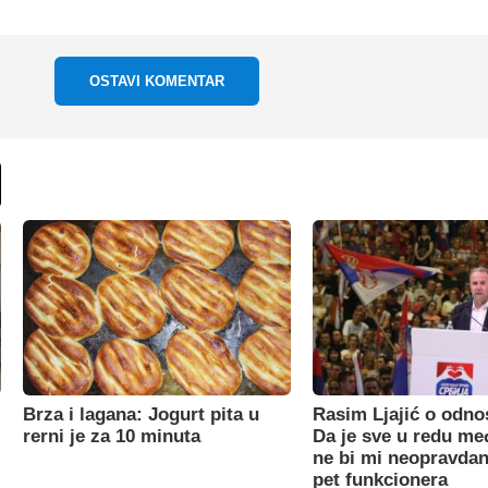
OSTAVI KOMENTAR
Brza i lagana: Jogurt pita u
Rasim Ljajić o odno
rerni je za 10 minuta
Da je sve u redu m
ne bi mi neopravdan
pet funkcionera