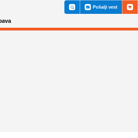
Pošalji vest
bava