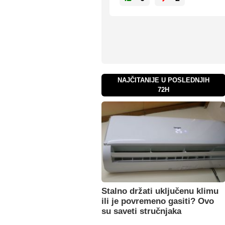
NAJČITANIJE U POSLEDNJIH
72H
Stalno držati uključenu klimu
ili je povremeno gasiti? Ovo
su saveti stručnjaka