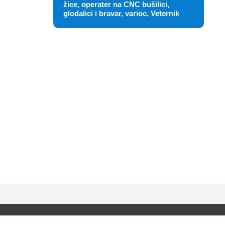
žice, operater na CNC bušilici,
glodalici i bravar, varioc, Veternik