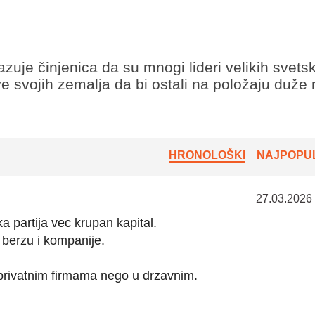
uje činjenica da su mnogi lideri velikih svetsk
ve svojih zemalja da bi ostali na položaju duže
HRONOLOŠKI
NAJPOPUL
27.03.2026
a partija vec krupan kapital.
 berzu i kompanije.
privatnim firmama nego u drzavnim.