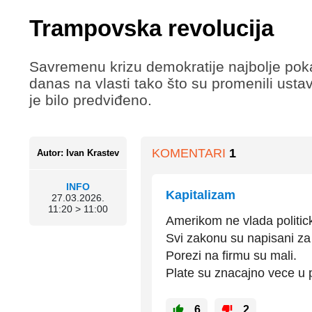
Trampovska revolucija
Savremenu krizu demokratije najbolje pokaz
danas na vlasti tako što su promenili usta
je bilo predviđeno.
KOMENTARI
1
Autor: Ivan Krastev
INFO
Kapitalizam
27.03.2026.
11:20 > 11:00
Amerikom ne vlada politick
Svi zakonu su napisani za
Porezi na firmu su mali.
Plate su znacajno vece u 
6
2