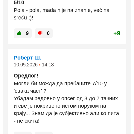
5/10
Pola - pola, mada nije na znanje, već na
sreću ;)!
+9
9
0
Роберт Ш.
10.05.2026
•
14:18
Оредлог!
Могли би можда да пребаците 7/10 у
'свака част' ?
Убадам редовно у опсег од 3 до 7 тачних
и све је покривено истом поруком на
крају... Знам да је субјективно али ко пита
- не скита!