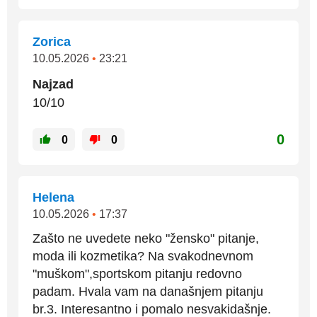
Zorica
10.05.2026
•
23:21
Najzad
10/10
0
0
0
Helena
10.05.2026
•
17:37
Zašto ne uvedete neko "žensko" pitanje,
moda ili kozmetika? Na svakodnevnom
"muškom",sportskom pitanju redovno
padam. Hvala vam na današnjem pitanju
br.3. Interesantno i pomalo nesvakidašnje.