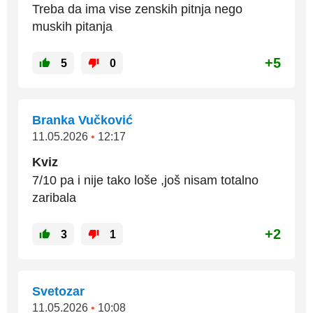
Treba da ima vise zenskih pitnja nego
muskih pitanja
+5
5
0
Branka Vučković
11.05.2026
•
12:17
Kviz
7/10 pa i nije tako loše ,još nisam totalno
zaribala
+2
3
1
Svetozar
11.05.2026
•
10:08