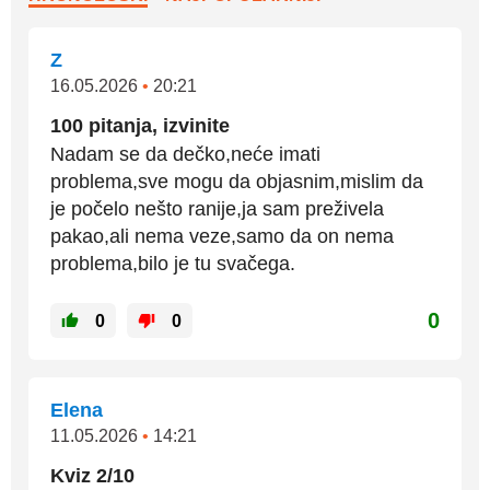
Z
16.05.2026
•
20:21
100 pitanja, izvinite
Nadam se da dečko,neće imati
problema,sve mogu da objasnim,mislim da
je počelo nešto ranije,ja sam preživela
pakao,ali nema veze,samo da on nema
problema,bilo je tu svačega.
0
0
0
Elena
11.05.2026
•
14:21
Kviz 2/10