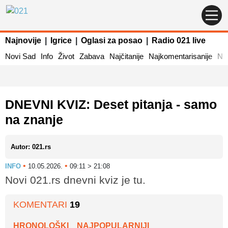
Najnovije
|
Igrice
|
Oglasi za posao
|
Radio 021 live
Novi Sad
Info
Život
Zabava
Najčitanije
Najkomentarisanije
Naj
DNEVNI KVIZ: Deset pitanja - samo
na znanje
Autor: 021.rs
•
•
INFO
10.05.2026.
09:11 > 21:08
Novi 021.rs dnevni kviz je tu.
KOMENTARI
19
HRONOLOŠKI
NAJPOPULARNIJI