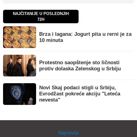
NAJČITANIJE U POSLEDNJIH
72H
Brza i lagana: Jogurt pita u rerni je za
10 minuta
Protestno saopštenje sto ličnosti
protiv dolaska Zelenskog u Srbiju
Novi Skaj podaci stigli u Srbiju,
Evrodžast pokreće akciju "Leteća
nevesta"
Najnovije