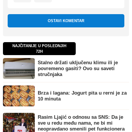
OSTAVI KOMENTAR
NAJČITANIJE U POSLEDNJIH
72H
Stalno držati uključenu klimu ili je
povremeno gasiti? Ovo su saveti
stručnjaka
Brza i lagana: Jogurt pita u rerni je za
10 minuta
Rasim Ljajić o odnosu sa SNS: Da je
sve u redu među nama, ne bi mi
neopravdano smenili pet funkcionera