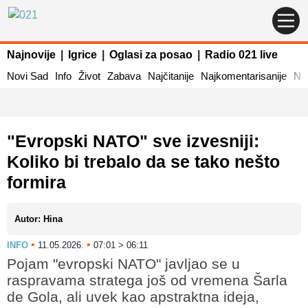
Najnovije
|
Igrice
|
Oglasi za posao
|
Radio 021 live
Novi Sad
Info
Život
Zabava
Najčitanije
Najkomentarisanije
Naj
"Evropski NATO" sve izvesniji:
Koliko bi trebalo da se tako nešto
formira
Autor: Hina
•
•
INFO
11.05.2026.
07:01 > 06:11
Pojam "evropski NATO" javljao se u
raspravama stratega još od vremena Šarla
de Gola, ali uvek kao apstraktna ideja,