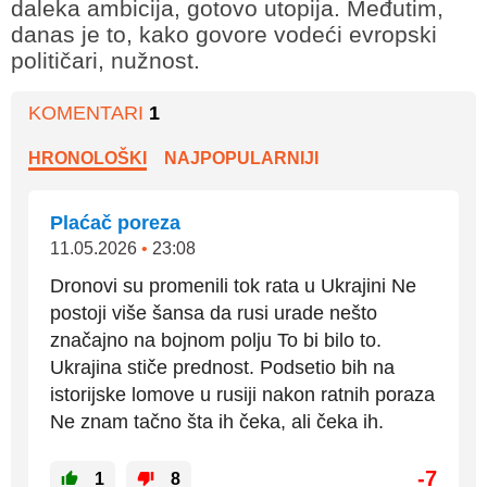
daleka ambicija, gotovo utopija. Međutim,
danas je to, kako govore vodeći evropski
političari, nužnost.
KOMENTARI
1
HRONOLOŠKI
NAJPOPULARNIJI
Plaćač poreza
11.05.2026
•
23:08
Dronovi su promenili tok rata u Ukrajini Ne
postoji više šansa da rusi urade nešto
značajno na bojnom polju To bi bilo to.
Ukrajina stiče prednost. Podsetio bih na
istorijske lomove u rusiji nakon ratnih poraza
Ne znam tačno šta ih čeka, ali čeka ih.
-7
1
8