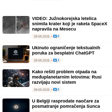
VIDEO: Južnokorejska letelica
snimila krater koji je raketa SpaceX
napravila na Mesecu
0
09.08.2026.
•
Ukinuto ograničenje tekstualnih
poruka za besplatni ChatGPT
3
09.08.2026.
•
Kako rešiti problem otpada na
međuplanetarnim letovima: Rusi
razvijaju novi sistem
0
08.08.2026.
•
U Belgiji rasprodate naočare za
posmatranje pomračenja Sunca