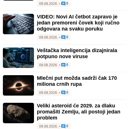
0
09.08.2026.
•
VIDEO: Novi AI četbot zapravo je
jedan premoreni čovek koji ručno
odgovara na svaku poruku
0
09.08.2026.
•
Veštačka inteligencija dizajnirala
potpuno nove viruse
0
09.08.2026.
•
Mlečni put možda sadrži čak 170
miliona crnih rupa
0
09.08.2026.
•
Veliki asteroid će 2029. za dlaku
promašiti Zemlju, ali postoji jedan
problem
0
09.08.2026.
•