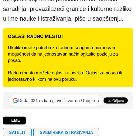
saradnja, prevazilazeći granice i kulturne razlike
u ime nauke i istraživanja, piše u saopštenju.
OGLASI RADNO MESTO!
Ukoliko imate potrebu za radnom snagom nudimo vam
mogućnost da na jednostavan način oglasite poziciju za
posao.
Radno mesto možete oglasiti u odeljku Oglasi za posao ili
jednostavno klikom na ovu poruku.
Dodaj 021.rs kao glavni izvor na Google-u
TEME
SATELIT
SVEMIRSKA ISTRAŽIVANJA