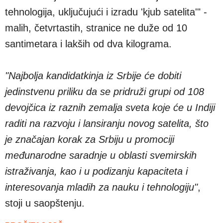
tehnologija, uključujući i izradu 'kjub satelita'" -
malih, četvrtastih, stranice ne duže od 10
santimetara i lakših od dva kilograma.
"Najbolja kandidatkinja iz Srbije će dobiti
jedinstvenu priliku da se pridruži grupi od 108
devojčica iz raznih zemalja sveta koje će u Indiji
raditi na razvoju i lansiranju novog satelita, što
je značajan korak za Srbiju u promociji
međunarodne saradnje u oblasti svemirskih
istraživanja, kao i u podizanju kapaciteta i
interesovanja mladih za nauku i tehnologiju"
,
stoji u saopštenju.