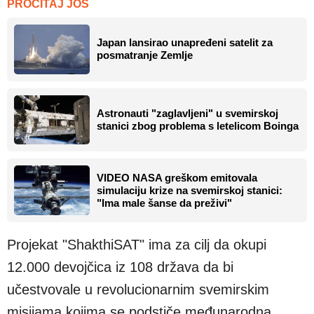
PROČITAJ JOŠ
Japan lansirao unapređeni satelit za
posmatranje Zemlje
Astronauti "zaglavljeni" u svemirskoj
stanici zbog problema s letelicom Boinga
VIDEO NASA greškom emitovala
simulaciju krize na svemirskoj stanici:
"Ima male šanse da preživi"
Projekat "ShakthiSAT" ima za cilj da okupi
12.000 devojčica iz 108 država da bi
učestvovale u revolucionarnim svemirskim
misijama kojima se podstiče međunarodna