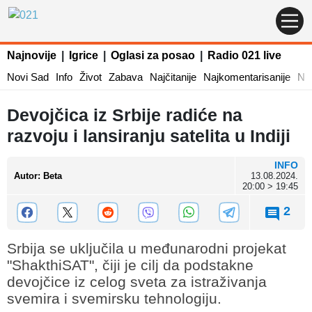
Najnovije
|
Igrice
|
Oglasi za posao
|
Radio 021 live
Novi Sad
Info
Život
Zabava
Najčitanije
Najkomentarisanije
Naj
Devojčica iz Srbije radiće na
razvoju i lansiranju satelita u Indiji
INFO
Autor
:
Beta
13.08.2024.
20:00 > 19:45
2
Srbija se uključila u međunarodni projekat
"ShakthiSAT", čiji je cilj da podstakne
devojčice iz celog sveta za istraživanja
svemira i svemirsku tehnologiju.