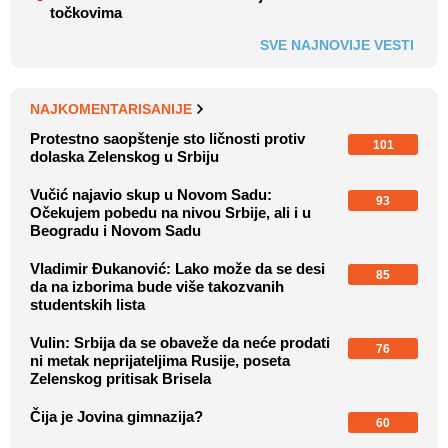
točkovima
SVE NAJNOVIJE VESTI
NAJKOMENTARISANIJE
Protestno saopštenje sto ličnosti protiv
101
dolaska Zelenskog u Srbiju
Vučić najavio skup u Novom Sadu:
93
Očekujem pobedu na nivou Srbije, ali i u
Beogradu i Novom Sadu
Vladimir Đukanović: Lako može da se desi
85
da na izborima bude više takozvanih
studentskih lista
Vulin: Srbija da se obaveže da neće prodati
76
ni metak neprijateljima Rusije, poseta
Zelenskog pritisak Brisela
Čija je Jovina gimnazija?
60