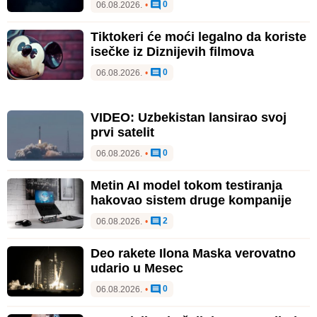
0
06.08.2026.
•
Tiktokeri će moći legalno da koriste
isečke iz Diznijevih filmova
0
06.08.2026.
•
VIDEO: Uzbekistan lansirao svoj
prvi satelit
0
06.08.2026.
•
Metin AI model tokom testiranja
hakovao sistem druge kompanije
2
06.08.2026.
•
Deo rakete Ilona Maska verovatno
udario u Mesec
0
06.08.2026.
•