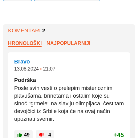
KOMENTARI
2
HRONOLOŠKI
NAJPOPULARNIJI
Bravo
13.08.2024
•
21:07
Podrška
Posle svih vesti o prelepim misterioznim
plavušama, brinetama i ostalim koje su
sinoć "grmele" na slavlju olimpijaca, čestitam
devojčici iz Srbije koja će na ovaj način
upoznati svemir.
+45
49
4