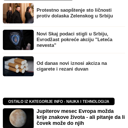
Protestno saopštenje sto ličnosti
protiv dolaska Zelenskog u Srbiju
Novi Skaj podaci stigli u Srbiju,
Evrodžast pokreće akciju "Leteća
nevesta"
Od danas novi iznosi akciza na
cigarete i rezani duvan
OSTALO IZ KATEGORIJE INFO - NAUKA I TEHNOLOGIJA
Jupiterov mesec Evropa možda
krije znakove života - ali pitanje da li
čovek može do njih