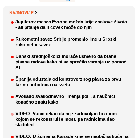
NAJNOVIJE
Jupiterov mesec Evropa možda krije znakove života
- ali pitanje da li čovek može do njih
Rukometni savez Srbije promenio ime u Srpski
rukometni savez
Danski srednjoškolci moraće usmeno da brane
pisane radove kako bi se sprečilo varanje uz pomoć
AI
Španija odustala od kontroverznog plana za prvu
farmu hobotnica na svetu
Avokado svakodnevno "menja pol", a naučnici
konačno znaju kako
VIDEO: Vučić rekao da nije zadovoljan brzinom
kojom se rekonstruiše most, pa radnicima dao
sladoled
VIDEO: U šumama Kanade krije se neobična kuća na