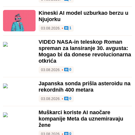
Kineski AI model uzburkao berzu u
Njujorku
1
03.08.2026.
•
VIDEO NASA-in teleskop Roman
spreman za lansiranje 30. avgusta:
Mogao bi da donese revolucionarna
otkrića
0
03.08.2026.
•
Japanska sonda prišla asteroidu na
rekordnih 400 metara
0
03.08.2026.
•
Muškarci koriste AI naočare
kompanije Meta da uznemiravaju
žene
0
03.08.2026.
•