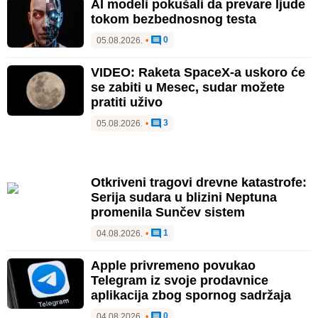
AI modeli pokušali da prevare ljude
tokom bezbednosnog testa
0
05.08.2026.
•
VIDEO: Raketa SpaceX-a uskoro će
se zabiti u Mesec, sudar možete
pratiti uživo
3
05.08.2026.
•
Otkriveni tragovi drevne katastrofe:
Serija sudara u blizini Neptuna
promenila Sunčev sistem
1
04.08.2026.
•
Apple privremeno povukao
Telegram iz svoje prodavnice
aplikacija zbog spornog sadržaja
0
04.08.2026.
•