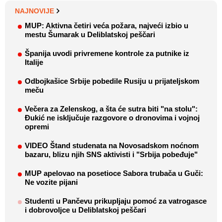
NAJNOVIJE
MUP: Aktivna četiri veća požara, najveći izbio u
mestu Šumarak u Deliblatskoj peščari
Španija uvodi privremene kontrole za putnike iz
Italije
Odbojkašice Srbije pobedile Rusiju u prijateljskom
meču
Večera za Zelenskog, a šta će sutra biti "na stolu":
Đukić ne isključuje razgovore o dronovima i vojnoj
opremi
VIDEO Štand studenata na Novosadskom noćnom
bazaru, blizu njih SNS aktivisti i "Srbija pobeđuje"
MUP apelovao na posetioce Sabora trubača u Guči:
Ne vozite pijani
Studenti u Pančevu prikupljaju pomoć za vatrogasce
i dobrovoljce u Deliblatskoj peščari