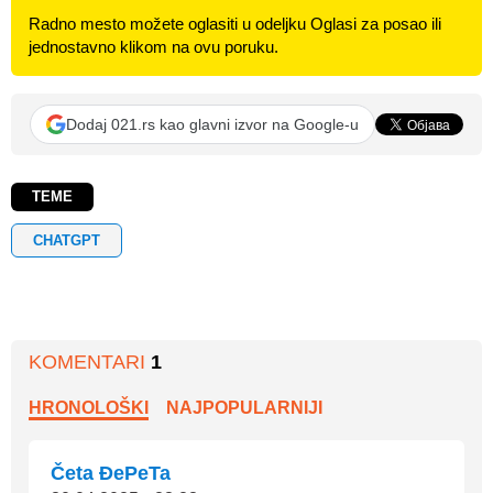
Radno mesto možete oglasiti u odeljku Oglasi za posao ili
jednostavno klikom na ovu poruku.
Dodaj 021.rs kao glavni izvor na Google-u
TEME
CHATGPT
KOMENTARI
1
HRONOLOŠKI
NAJPOPULARNIJI
Četa ĐePeTa