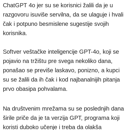
ChatGPT 4o jer su se korisnici žalili da je u
razgovoru isuviše servilna, da se ulaguje i hvali
čak i potpuno besmislene sugestije svojih
korisnika.
Softver veštačke inteligencije GPT-4o, koji se
pojavio na tržištu pre svega nekoliko dana,
ponašao se previše laskavo, ponizno, a kupci
su se žalili da ih čak i kod najbanalnijih pitanja
prvo obasipa pohvalama.
Na društvenim mrežama su se poslednjih dana
širile priče da je ta verzija GPT, programa koji
koristi duboko učenje i treba da olakša