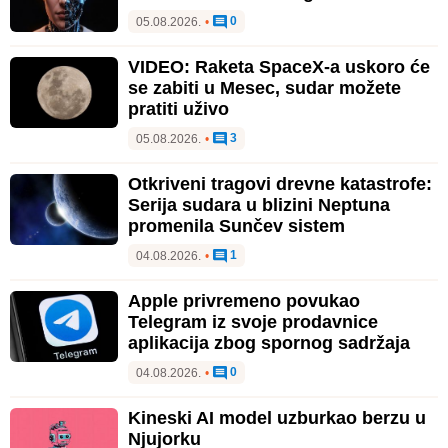
0
05.08.2026.
•
VIDEO: Raketa SpaceX-a uskoro će
se zabiti u Mesec, sudar možete
pratiti uživo
3
05.08.2026.
•
Otkriveni tragovi drevne katastrofe:
Serija sudara u blizini Neptuna
promenila Sunčev sistem
1
04.08.2026.
•
Apple privremeno povukao
Telegram iz svoje prodavnice
aplikacija zbog spornog sadržaja
0
04.08.2026.
•
Kineski AI model uzburkao berzu u
Njujorku