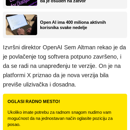
da je osuđen na zatvor
Open AI ima 400 miliona aktivnih
korisnika svake nedelje
Izvršni direktor OpenAI Sem Altman rekao je da
je povlačenje tog softvera potpuno završeno, i
da se radi na unapređenju te verzije. On je na
platformi X priznao da je nova verzija bila
previše ulizivačka i dosadna.
OGLASI RADNO MESTO!
Ukoliko imate potrebu za radnom snagom nudimo vam
mogućnost da na jednostavan način oglasite poziciju za
posao.