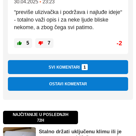
30.04.2025
•
23:23
"previše ulizivačka i podržava i najluđe ideje"
- totalno važi opis i za neke ljude bliske
nekome, a zbog čega svi patimo.
-2
5
7
1
SVI KOMENTARI
OSTAVI KOMENTAR
NAJČITANIJE U POSLEDNJIH
72H
Stalno držati uključenu klimu ili je