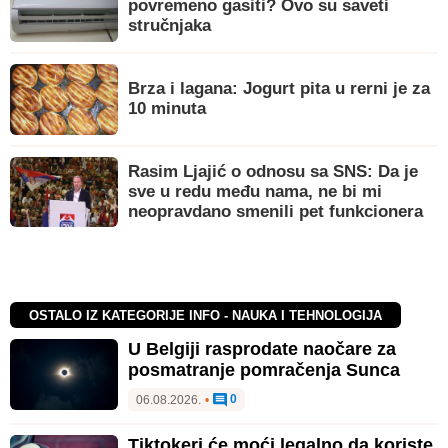
povremeno gasiti? Ovo su saveti
stručnjaka
Brza i lagana: Jogurt pita u rerni je za
10 minuta
Rasim Ljajić o odnosu sa SNS: Da je
sve u redu među nama, ne bi mi
neopravdano smenili pet funkcionera
OSTALO IZ KATEGORIJE INFO - NAUKA I TEHNOLOGIJA
U Belgiji rasprodate naočare za
posmatranje pomračenja Sunca
0
06.08.2026.
•
Tiktokeri će moći legalno da koriste