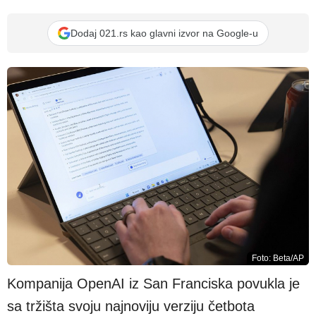
Dodaj 021.rs kao glavni izvor na Google-u
Foto: Beta/AP
Kompanija OpenAI iz San Franciska povukla je
sa tržišta svoju najnoviju verziju četbota