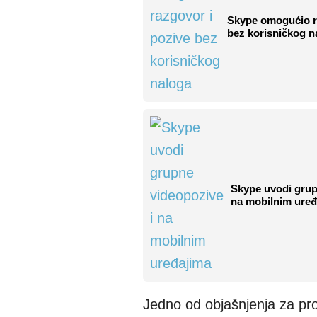
Skype omogućio r
bez korisničkog n
Skype uvodi grup
na mobilnim uređ
Jedno od objašnjenja za pro