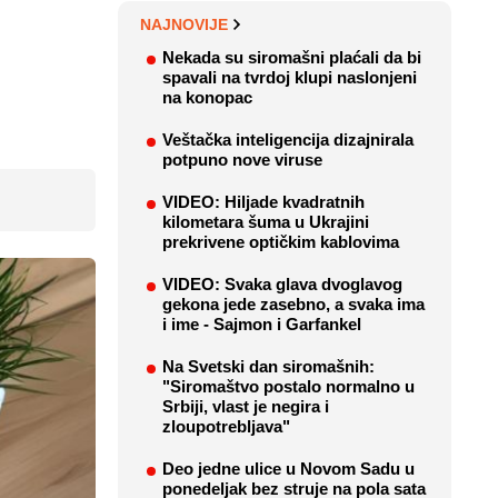
NAJNOVIJE
Nekada su siromašni plaćali da bi
spavali na tvrdoj klupi naslonjeni
na konopac
Veštačka inteligencija dizajnirala
potpuno nove viruse
VIDEO: Hiljade kvadratnih
kilometara šuma u Ukrajini
prekrivene optičkim kablovima
VIDEO: Svaka glava dvoglavog
gekona jede zasebno, a svaka ima
i ime - Sajmon i Garfankel
Na Svetski dan siromašnih:
"Siromaštvo postalo normalno u
Srbiji, vlast je negira i
zloupotrebljava"
Deo jedne ulice u Novom Sadu u
ponedeljak bez struje na pola sata