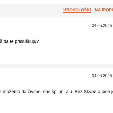
HRONOLOŠKI
NAJPOPU
04.05.2025
š da te prisluškuju?
04.05.2025
 ne možemo da živimo, nas špijuniraju. Bez Skype-a biće 