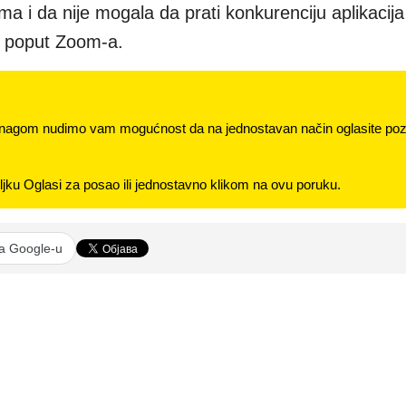
a i da nije mogala da prati konkurenciju aplikacija
e poput Zoom-a.
nagom nudimo vam mogućnost da na jednostavan način oglasite pozi
jku Oglasi za posao ili jednostavno klikom na ovu poruku.
na Google-u