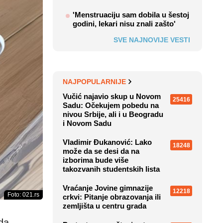
'Menstruaciju sam dobila u šestoj
godini, lekari nisu znali zašto'
SVE NAJNOVIJE VESTI
NAJPOPULARNIJE
Vučić najavio skup u Novom
25416
Sadu: Očekujem pobedu na
nivou Srbije, ali i u Beogradu
i Novom Sadu
Vladimir Đukanović: Lako
18248
može da se desi da na
izborima bude više
takozvanih studentskih lista
Vraćanje Jovine gimnazije
12218
Foto: 021.rs
crkvi: Pitanje obrazovanja ili
zemljišta u centru grada
da