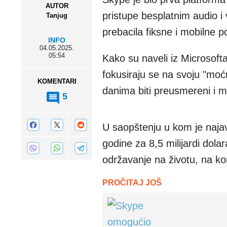
AUTOR
pristupe besplatnim audio i
Tanjug
prebacila fiksne i mobilne p
INFO
04.05.2025.
05:54
Kako su naveli iz Microsofta
fokusiraju se na svoju "mo
KOMENTARI
danima biti preusmereni i mi
5
U saopštenju u kom je najavl
godine za 8,5 milijardi dola
održavanje na životu, na ko
PROČITAJ JOŠ