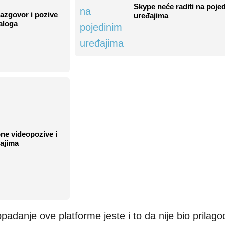
Skype neće raditi na poje
azgovor i pozive
uređajima
aloga
ne videopozive i
ajima
padanje ove platforme jeste i to da nije bio prilag