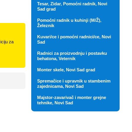
Tesar, Zidar, Pomoćni radnik, Novi
Sad grad
Pomoćni radnik u kuhinji (M/Ž),
Železnik
Kuvari/ce i pomoćni radnici/ce, Novi
ciju za
Sad
Radnici za proizvodnju i postavku
behatona, Veternik
Monter skele, Novi Sad grad
Spremačice i upravnik u stambenim
zajednicama, Novi Sad
Majstor-zavarivač i monter grejne
tehnike, Novi Sad