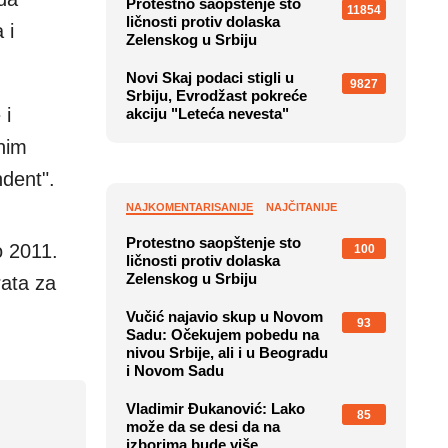
Protestno saopštenje sto
11854
ličnosti protiv dolaska
 i
Zelenskog u Srbiju
Novi Skaj podaci stigli u
9827
Srbiju, Evrodžast pokreće
 i
akciju "Leteća nevesta"
nim
ndent".
NAJKOMENTARISANIJE
NAJČITANIJE
Protestno saopštenje sto
o 2011.
100
ličnosti protiv dolaska
Zelenskog u Srbiju
rata za
Vučić najavio skup u Novom
93
Sadu: Očekujem pobedu na
nivou Srbije, ali i u Beogradu
i Novom Sadu
Vladimir Đukanović: Lako
85
može da se desi da na
izborima bude više