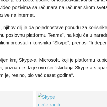
 video-pozivima sa računara na računar širom sveta
ozive na internet.
, njihov cilj je da pojednostave ponudu za korisnike
ćnu poslovnu platformu Teams", na koju će u nared
lioni preostalih korisnika "Skype", prenosi "Indepe
jen kraj Skype-a, Microsoft, koji je platformu kupi
ra, priznao je da je ovo čin "skidanja Skype-a s apa
m je, realno, bio već deset godina".