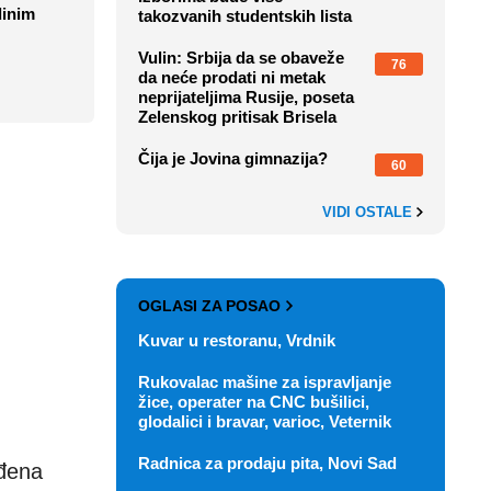
dinim
takozvanih studentskih lista
Vulin: Srbija da se obaveže
76
da neće prodati ni metak
neprijateljima Rusije, poseta
Zelenskog pritisak Brisela
Čija je Jovina gimnazija?
60
VIDI OSTALE
OGLASI ZA POSAO
Kuvar u restoranu, Vrdnik
Rukovalac mašine za ispravljanje
žice, operater na CNC bušilici,
glodalici i bravar, varioc, Veternik
Radnica za prodaju pita, Novi Sad
ođena