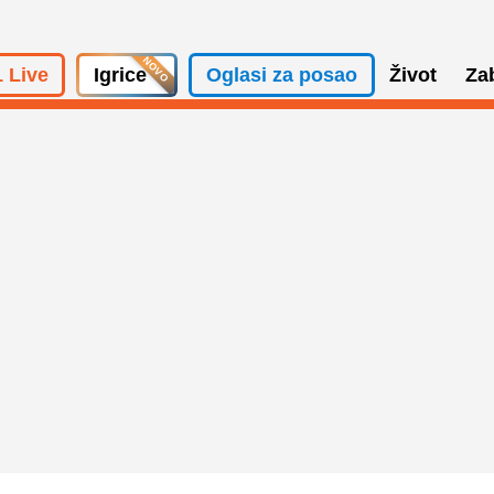
 Live
Igrice
Oglasi za posao
Život
Za