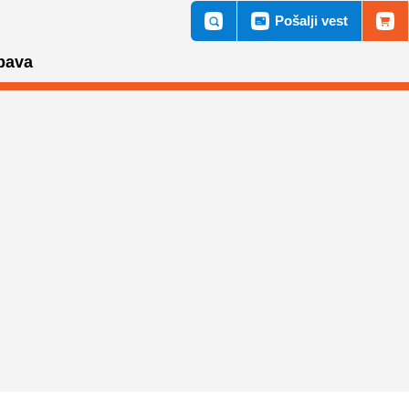
Pošalji vest
bava