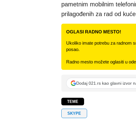
pametnim mobilnim telefonim
prilagođenih za rad od kuć
OGLASI RADNO MESTO!
Ukoliko imate potrebu za radnom s
posao.
Radno mesto možete oglasiti u odel
Dodaj 021.rs kao glavni izvor 
TEME
SKYPE