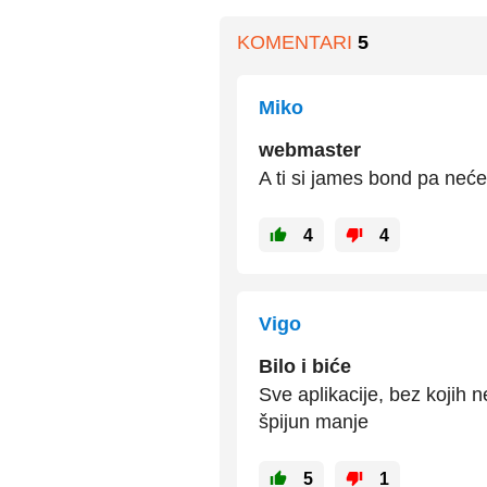
KOMENTARI
5
Miko
webmaster
A ti si james bond pa neće
4
4
Vigo
Bilo i biće
Sve aplikacije, bez kojih
špijun manje
5
1