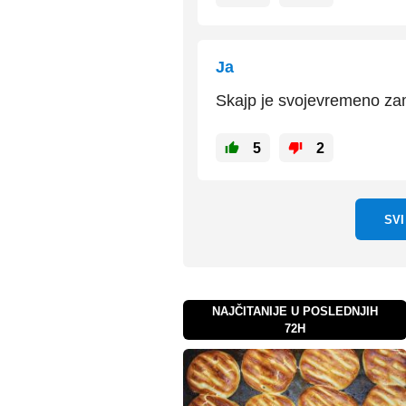
Ja
Skajp je svojevremeno zam
5
2
SV
NAJČITANIJE U POSLEDNJIH
72H