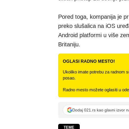
Pored toga, kompanija je p
preko slušalica na iOS uređ
Android platformi u više ze
Britaniju.
OGLASI RADNO MESTO!
Ukoliko imate potrebu za radnom s
posao.
Radno mesto možete oglasiti u odel
Dodaj 021.rs kao glavni izvor 
TEME