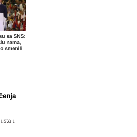
su sa SNS:
eđu nama,
o smenili
čenja
usta u