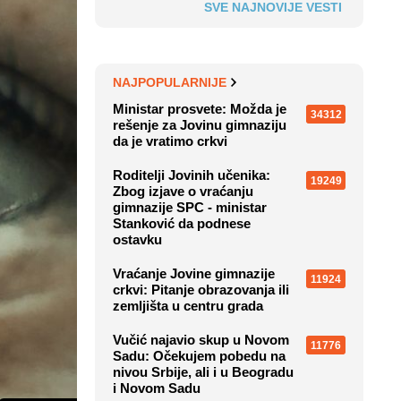
SVE NAJNOVIJE VESTI
NAJPOPULARNIJE
Ministar prosvete: Možda je
34312
rešenje za Jovinu gimnaziju
da je vratimo crkvi
Roditelji Jovinih učenika:
19249
Zbog izjave o vraćanju
gimnazije SPC - ministar
Stanković da podnese
ostavku
Vraćanje Jovine gimnazije
11924
crkvi: Pitanje obrazovanja ili
zemljišta u centru grada
Vučić najavio skup u Novom
11776
Sadu: Očekujem pobedu na
nivou Srbije, ali i u Beogradu
i Novom Sadu