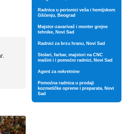
Radnica u perionici veša i hemijskom
čišćenju, Beograd
Majstor-zavarivač i monter grejne
tehnike, Novi Sad
Radnici za brzu hranu, Novi Sad
Stolari, farbar, majstori na CNC
r.
mašini i i pomoćni radnici, Novi Sad
Agent za nekretnine
Pomoćna radnica u prodaji
kozmetičke opreme i preparata, Novi
Sad