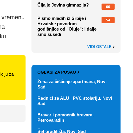
Čija je Jovina gimnazija?
60
m vremenu
Pismo mladih iz Srbije i
54
Hrvatske povodom
na
godišnjice od "Oluje": I dalje
smo susedi
iku
VIDI OSTALE
OGLASI ZA POSAO
ciju za
Žena za čišćenje apartmana, Novi
Sad
Radnici za ALU i PVC stolariju, Novi
Sad
Bravar i pomoćnik bravara,
Petrovaradin
Šef gradilišta, Novi Sad