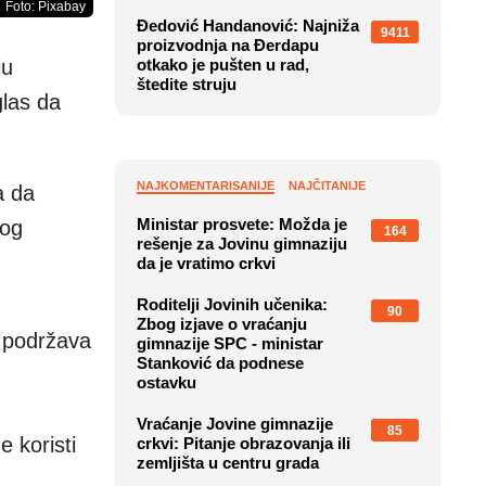
Foto: Pixabay
Đedović Handanović: Najniža
9411
proizvodnja na Đerdapu
ju
otkako je pušten u rad,
štedite struju
glas da
NAJKOMENTARISANIJE
NAJČITANIJE
a da
Ministar prosvete: Možda je
nog
164
rešenje za Jovinu gimnaziju
da je vratimo crkvi
Roditelji Jovinih učenika:
90
Zbog izjave o vraćanju
a podržava
gimnazije SPC - ministar
Stanković da podnese
ostavku
Vraćanje Jovine gimnazije
85
 koristi
crkvi: Pitanje obrazovanja ili
zemljišta u centru grada