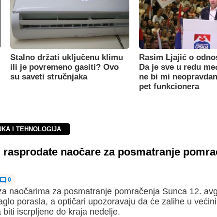
Stalno držati uključenu klimu
Rasim Ljajić o odno
ili je povremeno gasiti? Ovo
Da je sve u redu m
su saveti stručnjaka
ne bi mi neopravdan
pet funkcionera
UKA I TEHNOLOGIJA
ji rasprodate naočare za posmatranje pomra
0
 za naočarima za posmatranje pomračenja Sunca 12. avg
naglo porasla, a optičari upozoravaju da će zalihe u većini
biti iscrpljene do kraja nedelje.