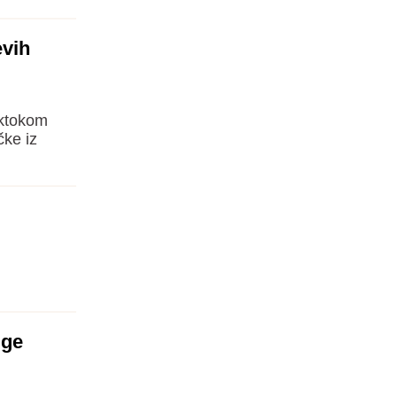
evih
iktokom
čke iz
uge