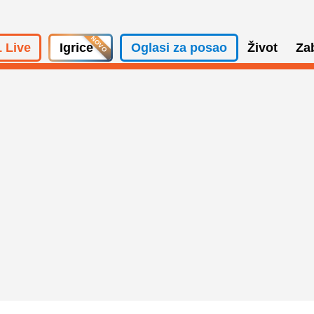
 Live
Igrice
Oglasi za posao
Život
Za