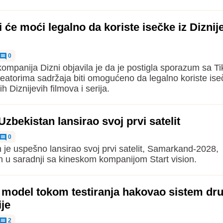
i će moći legalno da koriste isečke iz Diznij
0
ompanija Dizni objavila je da je postigla sporazum sa T
reatorima sadržaja biti omogućeno da legalno koriste ise
ih Diznijevih filmova i serija.
zbekistan lansirao svoj prvi satelit
0
 je uspešno lansirao svoj prvi satelit, Samarkand-2028,
n u saradnji sa kineskom kompanijom Start vision.
I model tokom testiranja hakovao sistem dr
je
2