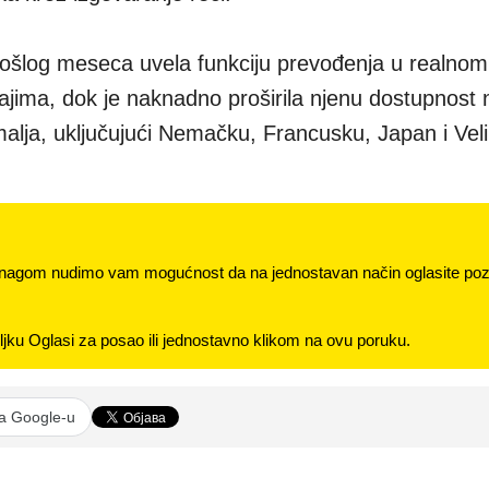
rošlog meseca uvela funkciju prevođenja u realno
ajima, dok je naknadno proširila njenu dostupnost 
malja, uključujući Nemačku, Francusku, Japan i Vel
nagom nudimo vam mogućnost da na jednostavan način oglasite pozi
jku Oglasi za posao ili jednostavno klikom na ovu poruku.
na Google-u