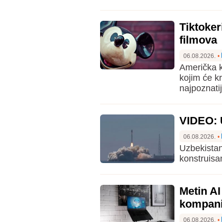
Tiktoker
filmova
06.08.2026.
•
Američka k
kojim će k
najpoznatij
VIDEO: U
06.08.2026.
•
Uzbekistan
konstruisa
Metin A
kompani
06.08.2026.
•