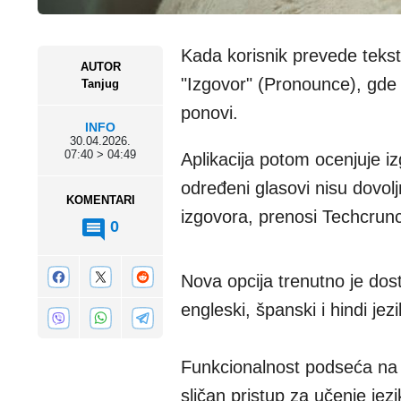
Kada korisnik prevede tekst,
AUTOR
"Izgovor" (Pronounce), gde 
Tanjug
ponovi.
INFO
30.04.2026.
07:40 > 04:49
Aplikacija potom ocenjuje i
određeni glasovi nisu dovol
KOMENTARI
izgovora, prenosi Techcrun
0
Nova opcija trenutno je dos
engleski, španski i hindi jezi
Funkcionalnost podseća na n
sličan pristup za učenje jezi