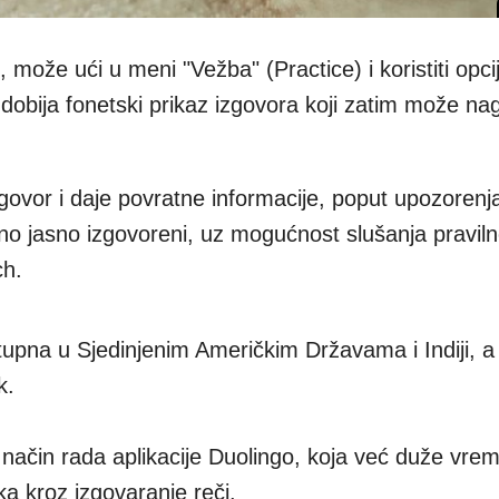
 može ući u meni "Vežba" (Practice) i koristiti opci
dobija fonetski prikaz izgovora koji zatim može na
zgovor i daje povratne informacije, poput upozorenj
jno jasno izgovoreni, uz mogućnost slušanja pravil
ch.
tupna u Sjedinjenim Američkim Državama i Indiji, 
k.
ačin rada aplikacije Duolingo, koja već duže vreme
ka kroz izgovaranje reči.