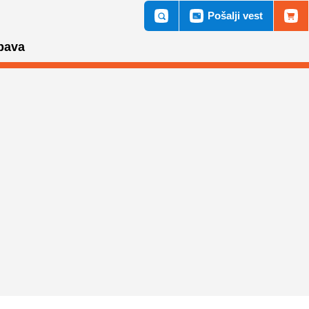
Pošalji vest
bava