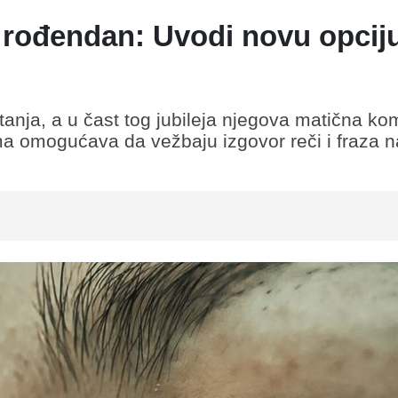
. rođendan: Uvodi novu opcij
tanja, a u čast tog jubileja njegova matična ko
ima omogućava da vežbaju izgovor reči i fraza n