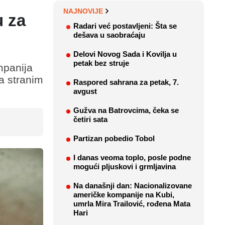
NAJNOVIJE
u za
Radari već postavljeni: Šta se
dešava u saobraćaju
Delovi Novog Sada i Kovilja u
petak bez struje
mpanija
a stranim
Raspored sahrana za petak, 7.
avgust
Gužva na Batrovcima, čeka se
četiri sata
Partizan pobedio Tobol
I danas veoma toplo, posle podne
mogući pljuskovi i grmljavina
Na današnji dan: Nacionalizovane
američke kompanije na Kubi,
umrla Mira Trailović, rođena Mata
Hari