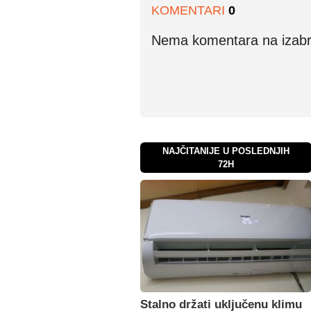
KOMENTARI
0
Nema komentara na izabran
NAJČITANIJE U POSLEDNJIH
72H
Stalno držati uključenu klimu