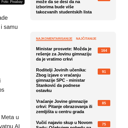
može da se desi da na
Foto: Pixabay
izborima bude više
takozvanih studentskih lista
rade
 i samu
NAJKOMENTARISANIJE
NAJČITANIJE
Ministar prosvete: Možda je
164
rešenje za Jovinu gimnaziju
da je vratimo crkvi
Roditelji Jovinih učenika:
91
Zbog izjave o vraćanju
i
gimnazije SPC - ministar
Stanković da podnese
os
ostavku
Vraćanje Jovine gimnazije
85
crkvi: Pitanje obrazovanja ili
zemljišta u centru grada
k Meta u
Vučić najavio skup u Novom
75
vatnu AI
Sadu: Očekujem pobedu na