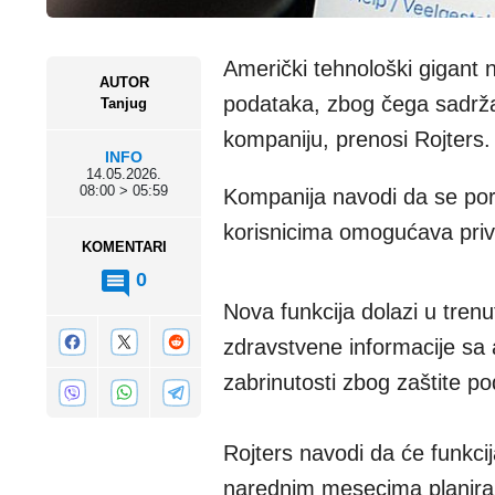
Američki tehnološki gigant n
AUTOR
podataka, zbog čega sadržaj
Tanjug
kompaniju, prenosi Rojters.
INFO
14.05.2026.
08:00 > 05:59
Kompanija navodi da se poru
korisnicima omogućava priva
KOMENTARI
0
Nova funkcija dolazi u trenu
zdravstvene informacije sa 
zabrinutosti zbog zaštite p
Rojters navodi da će funkc
narednim mesecima planira i