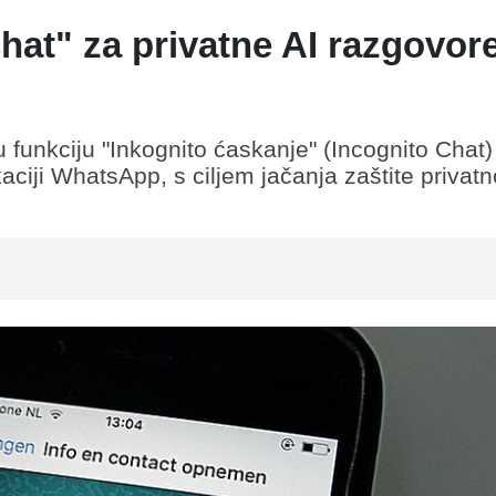
chat" za privatne AI razgovor
 funkciju "Inkognito ćaskanje" (Incognito Chat
kaciji WhatsApp, s ciljem jačanja zaštite privatn