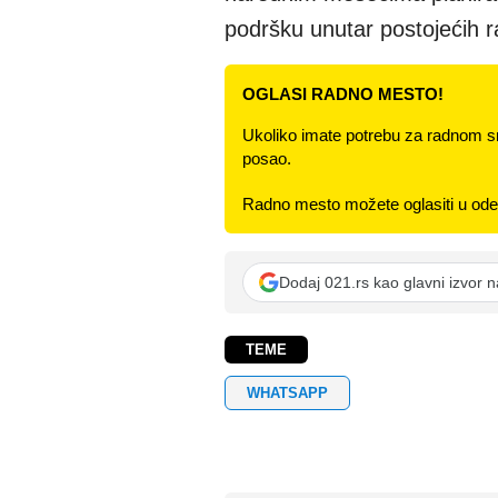
podršku unutar postojećih
OGLASI RADNO MESTO!
Ukoliko imate potrebu za radnom s
posao.
Radno mesto možete oglasiti u odel
Dodaj 021.rs kao glavni izvor 
TEME
WHATSAPP