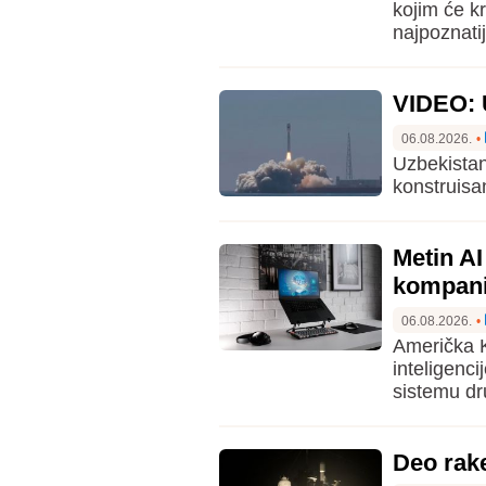
kojim će k
najpoznatij
VIDEO: U
06.08.2026.
•
Uzbekistan
konstruisa
Metin A
kompani
06.08.2026.
•
Američka K
inteligenc
sistemu dr
Deo rak