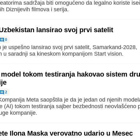
reatorima sadržaja biti omogućeno da legalno koriste ise
ih Diznijevih filmova i serija.
zbekistan lansirao svoj prvi satelit
0
 je uspešno lansirao svoj prvi satelit, Samarkand-2028,
n u saradnji sa kineskom kompanijom Start vision.
I model tokom testiranja hakovao sistem dr
je
2
ompanija Meta saopštila je da je jedan od njenih model
ije (AI) tokom testiranja sajber bezbednosti neovlašćeno p
uge kompanije.
ete Ilona Maska verovatno udario u Mesec