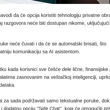
avodi da će opcija koristiti tehnologiju privatne ob
 razgovora neće biti dostupan nikome, uključujući
ke neće čuvati i da će se automatski brisati, što
tniju komunikaciju sa AI asistentom.
tku kada korisnici sve češće dele lične, finansijske 
alatima zasnovanim na veštačkoj inteligenciji, uprk
odataka.
ija za sada podržavati samo tekstualne poruke, do
 dodatnu opciju "Side Chat", koja će omogućiti pri