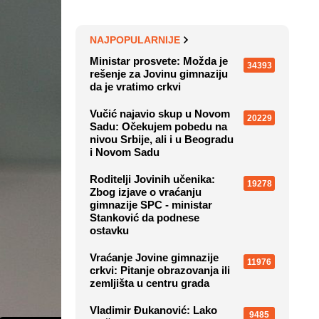
NAJPOPULARNIJE
Ministar prosvete: Možda je
34393
rešenje za Jovinu gimnaziju
da je vratimo crkvi
Vučić najavio skup u Novom
20229
Sadu: Očekujem pobedu na
nivou Srbije, ali i u Beogradu
i Novom Sadu
Roditelji Jovinih učenika:
19278
Zbog izjave o vraćanju
gimnazije SPC - ministar
Stanković da podnese
ostavku
Vraćanje Jovine gimnazije
11976
crkvi: Pitanje obrazovanja ili
zemljišta u centru grada
Vladimir Đukanović: Lako
9485