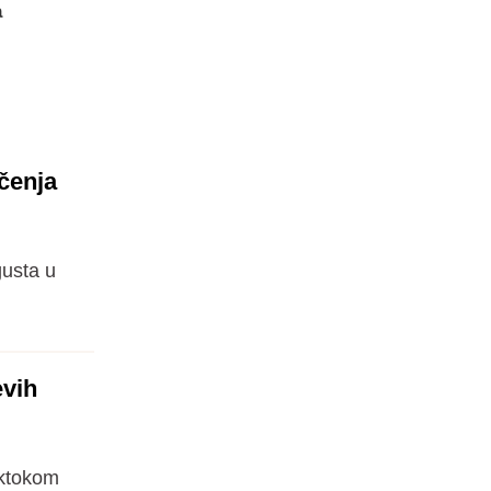
a
čenja
usta u
evih
iktokom