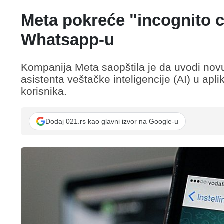
Meta pokreće "incognito 
Whatsapp-u
Kompanija Meta saopštila je da uvodi novu
asistenta veštačke inteligencije (AI) u apli
korisnika.
Dodaj 021.rs kao glavni izvor na Google-u