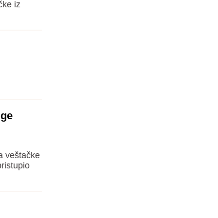
čke iz
uge
a veštačke
ristupio