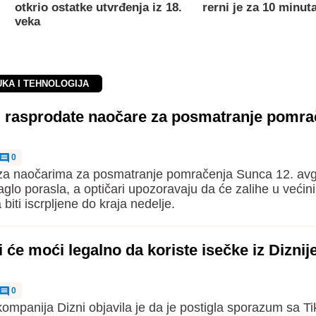
otkrio ostatke utvrđenja iz 18.
rerni je za 10 minut
veka
UKA I TEHNOLOGIJA
ji rasprodate naočare za posmatranje pomra
0
 za naočarima za posmatranje pomračenja Sunca 12. avg
naglo porasla, a optičari upozoravaju da će zalihe u većini
biti iscrpljene do kraja nedelje.
i će moći legalno da koriste isečke iz Diznij
0
ompanija Dizni objavila je da je postigla sporazum sa T