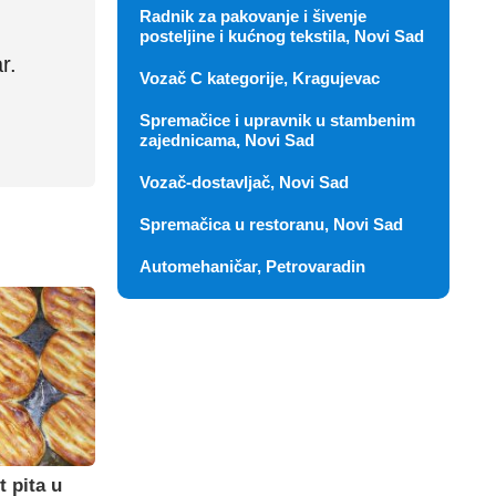
Radnik za pakovanje i šivenje
posteljine i kućnog tekstila, Novi Sad
r.
Vozač C kategorije, Kragujevac
Spremačice i upravnik u stambenim
zajednicama, Novi Sad
Vozač-dostavljač, Novi Sad
Spremačica u restoranu, Novi Sad
Automehaničar, Petrovaradin
t pita u