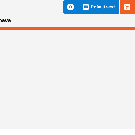
Pošalji vest
bava