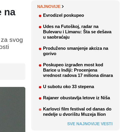
NAJNOVIJE
e na
Evrodizel poskupeo
Udes na Futoškoj, radar na
Bulevaru i Limanu: Šta se dešava
u saobraćaju
) za svog
osti
Produženo smanjenje akciza na
gorivo
Poskupeo izgrađen most kod
Barice u Inđiji: Procenjena
vrednost radova 17 miliona dinara
U subotu oko 33 stepena
Rajaner obustavlja letove iz Niša
Karlovci film festival od danas do
nedelje u dvorištu Muzeja Ilion
SVE NAJNOVIJE VESTI