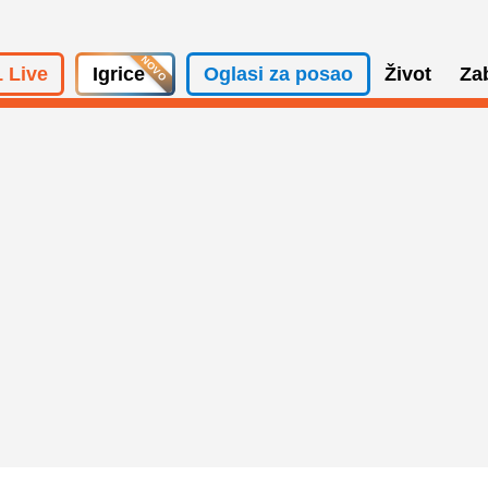
 Live
Igrice
Oglasi za posao
Život
Za