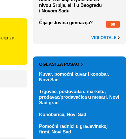
nivou Srbije, ali i u Beogradu
i Novom Sadu
Čija je Jovina gimnazija?
60
ciju za
VIDI OSTALE
OGLASI ZA POSAO
Kuvar, pomoćni kuvar i konobar,
Novi Sad
Trgovac, poslovođa u marketu,
prodavac/prodavačica u mesari, Novi
Sad grad
Konobarica, Novi Sad
Pomoćni radnici u građevinskoj
firmi, Novi Sad