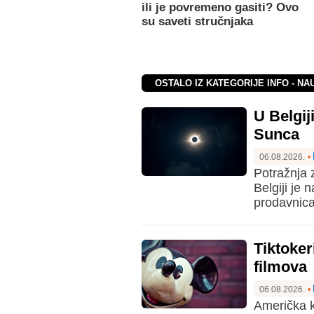
ili je povremeno gasiti? Ovo
su saveti stručnjaka
OSTALO IZ KATEGORIJE INFO - NA
U Belgi
Sunca
06.08.2026.
•
Potražnja
Belgiji je 
prodavnica 
Tiktoker
filmova
06.08.2026.
•
Američka k