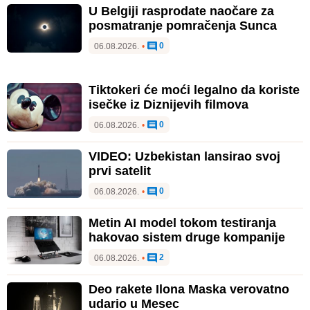
U Belgiji rasprodate naočare za
posmatranje pomračenja Sunca
0
06.08.2026.
•
Tiktokeri će moći legalno da koriste
isečke iz Diznijevih filmova
0
06.08.2026.
•
VIDEO: Uzbekistan lansirao svoj
prvi satelit
0
06.08.2026.
•
Metin AI model tokom testiranja
hakovao sistem druge kompanije
2
06.08.2026.
•
Deo rakete Ilona Maska verovatno
udario u Mesec