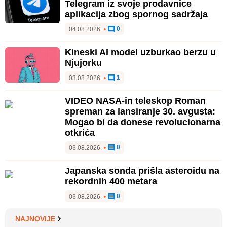
Telegram iz svoje prodavnice
aplikacija zbog spornog sadržaja
0
04.08.2026.
•
Kineski AI model uzburkao berzu u
Njujorku
1
03.08.2026.
•
VIDEO NASA-in teleskop Roman
spreman za lansiranje 30. avgusta:
Mogao bi da donese revolucionarna
otkrića
0
03.08.2026.
•
Japanska sonda prišla asteroidu na
rekordnih 400 metara
0
03.08.2026.
•
NAJNOVIJE