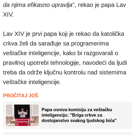
da njima efikasno upravlja
", rekao je papa Lav
XIV.
Lav XIV je prvi papa koji je rekao da katolička
crkva želi da sarađuje sa programerima
veštačke inteligencije, kako bi razgovarali o
pravilnoj upotrebi tehnologije, navodeći da ljudi
treba da održe ključnu kontrolu nad sistemima
veštačke inteligencije.
PROČITAJ JOŠ
Papa osniva komisiju za veštačku
inteligenciju: "Briga crkve za
dostojanstvo svakog ljudskog bića"