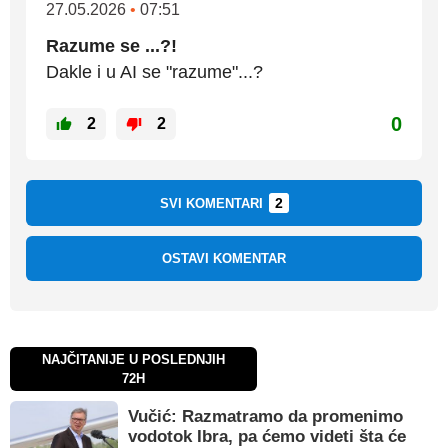
27.05.2026
•
07:51
Razume se ...?!
Dakle i u AI se "razume"...?
0
2
2
2
SVI KOMENTARI
OSTAVI KOMENTAR
NAJČITANIJE U POSLEDNJIH
72H
Vučić: Razmatramo da promenimo
vodotok Ibra, pa ćemo videti šta će