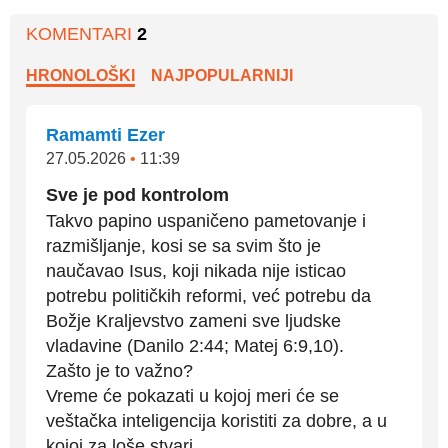
KOMENTARI
2
HRONOLOŠKI
NAJPOPULARNIJI
Ramamti Ezer
27.05.2026
•
11:39
Sve je pod kontrolom
Takvo papino uspaničeno pametovanje i
razmišljanje, kosi se sa svim što je
naučavao Isus, koji nikada nije isticao
potrebu političkih reformi, već potrebu da
Božje Kraljevstvo zameni sve ljudske
vladavine (Danilo 2:44; Matej 6:9,10).
Zašto je to važno?
Vreme će pokazati u kojoj meri će se
veštačka inteligencija koristiti za dobre, a u
kojoj za loše stvari.