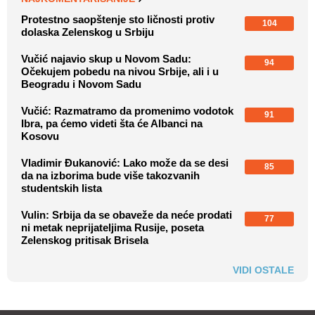
Protestno saopštenje sto ličnosti protiv
104
dolaska Zelenskog u Srbiju
Vučić najavio skup u Novom Sadu:
94
Očekujem pobedu na nivou Srbije, ali i u
Beogradu i Novom Sadu
Vučić: Razmatramo da promenimo vodotok
91
Ibra, pa ćemo videti šta će Albanci na
Kosovu
Vladimir Đukanović: Lako može da se desi
85
da na izborima bude više takozvanih
studentskih lista
Vulin: Srbija da se obaveže da neće prodati
77
ni metak neprijateljima Rusije, poseta
Zelenskog pritisak Brisela
VIDI OSTALE