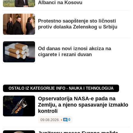
Albanci na Kosovu
Protestno saopštenje sto ličnosti
protiv dolaska Zelenskog u Srbiju
Od danas novi iznosi akciza na
cigarete i rezani duvan
OSTALO IZ KATEGORIJE INFO - NAUKA I TEHNOLOGIJA
Opservatorija NASA-e pada na
Zemlju, a njeno spasavanje izmaklo
kontroli
0
09.08.2026.
•