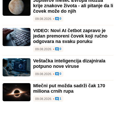
Jupiterov mesec Evropa možda
krije znakove života - ali pitanje da li
čovek može do njih
0
09.08.2026.
•
VIDEO: Novi AI četbot zapravo je
jedan premoreni čovek koji ručno
odgovara na svaku poruku
0
09.08.2026.
•
Veštačka inteligencija dizajnirala
potpuno nove viruse
0
09.08.2026.
•
Mlečni put možda sadrži čak 170
miliona crnih rupa
1
09.08.2026.
•