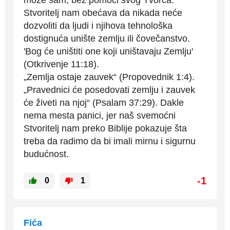
Stvoritelj nam obećava da nikada neće
dozvoliti da ljudi i njihova tehnološka
dostignuća unište zemlju ili čovečanstvo.
'Bog će uništiti one koji uništavaju Zemlju'
(Otkrivenje 11:18).
„Zemlja ostaje zauvek“ (Propovednik 1:4).
„Pravednici će posedovati zemlju i zauvek
će živeti na njoj“ (Psalam 37:29). Dakle
nema mesta panici, jer naš svemoćni
Stvoritelj nam preko Biblije pokazuje šta
treba da radimo da bi imali mirnu i sigurnu
budućnost.
-1
0
1
Fića