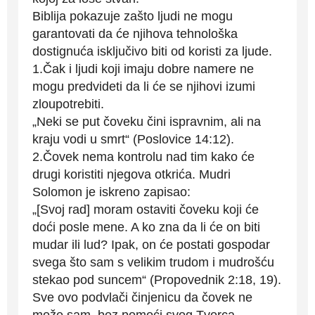
Biblija pokazuje zašto ljudi ne mogu
garantovati da će njihova tehnološka
dostignuća isključivo biti od koristi za ljude.
1.Čak i ljudi koji imaju dobre namere ne
mogu predvideti da li će se njihovi izumi
zloupotrebiti.
„Neki se put čoveku čini ispravnim, ali na
kraju vodi u smrt“ (Poslovice 14:12).
2.Čovek nema kontrolu nad tim kako će
drugi koristiti njegova otkrića. Mudri
Solomon je iskreno zapisao:
„[Svoj rad] moram ostaviti čoveku koji će
doći posle mene. A ko zna da li će on biti
mudar ili lud? Ipak, on će postati gospodar
svega što sam s velikim trudom i mudrošću
stekao pod suncem“ (Propovednik 2:18, 19).
Sve ovo podvlači činjenicu da čovek ne
može sam, bez pomoći svog Tvorca.