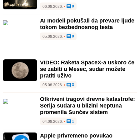
0
06.08.2026.
•
AI modeli pokušali da prevare ljude
tokom bezbednosnog testa
0
05.08.2026.
•
VIDEO: Raketa SpaceX-a uskoro će
se zabiti u Mesec, sudar možete
pratiti uživo
3
05.08.2026.
•
Otkriveni tragovi drevne katastrofe:
Serija sudara u blizini Neptuna
promenila Sunčev sistem
1
04.08.2026.
•
Apple privremeno povukao