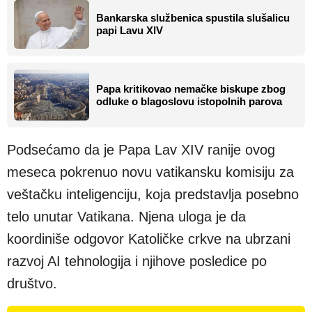
Bankarska službenica spustila slušalicu
papi Lavu XIV
Papa kritikovao nemačke biskupe zbog
odluke o blagoslovu istopolnih parova
Podsećamo da je Papa Lav XIV ranije ovog
meseca pokrenuo novu vatikansku komisiju za
veštačku inteligenciju, koja predstavlja posebno
telo unutar Vatikana. Njena uloga je da
koordiniše odgovor Katoličke crkve na ubrzani
razvoj AI tehnologija i njihove posledice po
društvo.