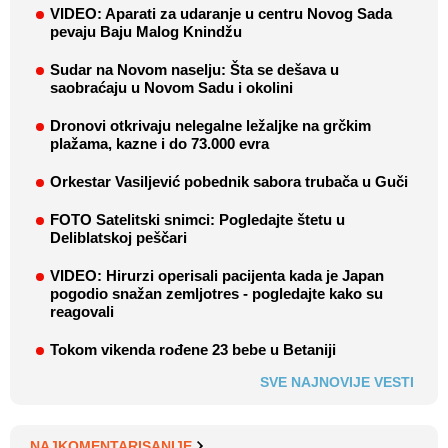
VIDEO: Aparati za udaranje u centru Novog Sada
pevaju Baju Malog Knindžu
Sudar na Novom naselju: Šta se dešava u
saobraćaju u Novom Sadu i okolini
Dronovi otkrivaju nelegalne ležaljke na grčkim
plažama, kazne i do 73.000 evra
Orkestar Vasiljević pobednik sabora trubača u Guči
FOTO Satelitski snimci: Pogledajte štetu u
Deliblatskoj peščari
VIDEO: Hirurzi operisali pacijenta kada je Japan
pogodio snažan zemljotres - pogledajte kako su
reagovali
Tokom vikenda rođene 23 bebe u Betaniji
SVE NAJNOVIJE VESTI
NAJKOMENTARISANIJE