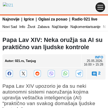
Najnovije
|
Igrice
|
Oglasi za posao
|
Radio 021 live
Novi Sad
Info
Život
Zabava
Najčitanije
Najkomentarisanije
Naj
Papa Lav XIV: Neka oružja sa AI su
praktično van ljudske kontrole
INFO
Autor
:
021.rs, Tanjug
25.05.2026.
16:00 > 15:28
2
Papa Lav XIV upozorio je da su neki
autonomni sistemi naoružanja kojima
upravlja veštačka inteligencija (AI)
"praktično van svakog domašaja ljudske