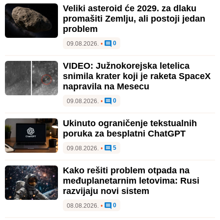
Veliki asteroid će 2029. za dlaku
promašiti Zemlju, ali postoji jedan
problem
0
09.08.2026.
•
VIDEO: Južnokorejska letelica
snimila krater koji je raketa SpaceX
napravila na Mesecu
0
09.08.2026.
•
Ukinuto ograničenje tekstualnih
poruka za besplatni ChatGPT
5
09.08.2026.
•
Kako rešiti problem otpada na
međuplanetarnim letovima: Rusi
razvijaju novi sistem
0
08.08.2026.
•