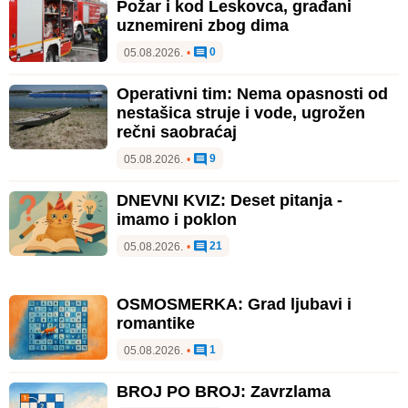
Požar i kod Leskovca, građani
uznemireni zbog dima
0
05.08.2026.
•
Operativni tim: Nema opasnosti od
nestašica struje i vode, ugrožen
rečni saobraćaj
9
05.08.2026.
•
DNEVNI KVIZ: Deset pitanja -
imamo i poklon
21
05.08.2026.
•
OSMOSMERKA: Grad ljubavi i
romantike
1
05.08.2026.
•
BROJ PO BROJ: Zavrzlama