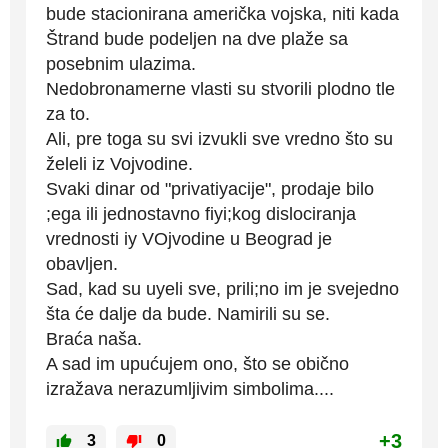
bude stacionirana američka vojska, niti kada
Štrand bude podeljen na dve plaže sa
posebnim ulazima.
Nedobronamerne vlasti su stvorili plodno tle
za to.
Ali, pre toga su svi izvukli sve vredno što su
želeli iz Vojvodine.
Svaki dinar od "privatiyacije", prodaje bilo
;ega ili jednostavno fiyi;kog dislociranja
vrednosti iy VOjvodine u Beograd je
obavljen.
Sad, kad su uyeli sve, prili;no im je svejedno
šta će dalje da bude. Namirili su se.
Braća naša.
A sad im upućujem ono, što se obično
izražava nerazumljivim simbolima....
+3
3
0