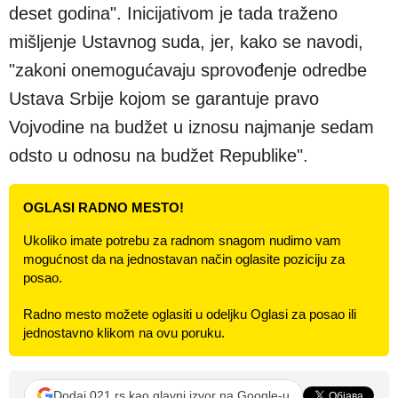
deset godina". Inicijativom je tada traženo
mišljenje Ustavnog suda, jer, kako se navodi,
"zakoni onemogućavaju sprovođenje odredbe
Ustava Srbije kojom se garantuje pravo
Vojvodine na budžet u iznosu najmanje sedam
odsto u odnosu na budžet Republike".
OGLASI RADNO MESTO!
Ukoliko imate potrebu za radnom snagom nudimo vam
mogućnost da na jednostavan način oglasite poziciju za
posao.
Radno mesto možete oglasiti u odeljku Oglasi za posao ili
jednostavno klikom na ovu poruku.
Dodaj 021.rs kao glavni izvor na Google-u