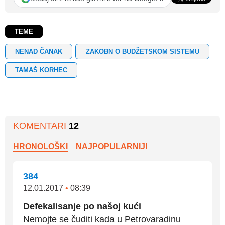
TEME
NENAD ČANAK
ZAKOBN O BUDŽETSKOM SISTEMU
TAMAŠ KORHEC
KOMENTARI
12
HRONOLOŠKI
NAJPOPULARNIJI
384
12.01.2017
•
08:39
Defekalisanje po našoj kući
Nemojte se čuditi kada u Petrovaradinu