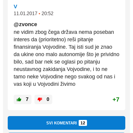
V
11.01.2017
•
20:52
@zvonce
ne vidim zbog čega država nema poseban
interes da (prioritetno) reši pitanje
finansiranja Vojvodine. Taj isti sud je znao
da ukine ono malo autonomije što je prividno
bilo, sad bar nek se oglasi po pitanju
neustavnog zakidanja Vojvodine, i to ne
tamo neke Vojvodine nego svakog od nas i
vas koji u Vojvodini živimo
+7
7
0
12
SVI KOMENTARI