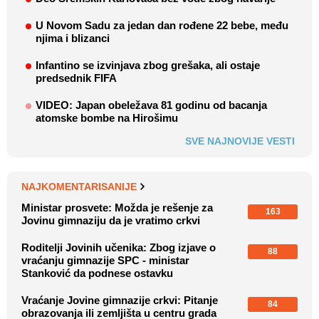
U Novom Sadu za jedan dan rođene 22 bebe, među
njima i blizanci
Infantino se izvinjava zbog grešaka, ali ostaje
predsednik FIFA
VIDEO: Japan obeležava 81 godinu od bacanja
atomske bombe na Hirošimu
SVE NAJNOVIJE VESTI
NAJKOMENTARISANIJE
Ministar prosvete: Možda je rešenje za
163
Jovinu gimnaziju da je vratimo crkvi
Roditelji Jovinih učenika: Zbog izjave o
88
vraćanju gimnazije SPC - ministar
Stanković da podnese ostavku
Vraćanje Jovine gimnazije crkvi: Pitanje
84
obrazovanja ili zemljišta u centru grada