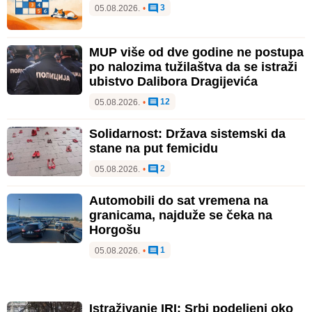
3
05.08.2026.
•
MUP više od dve godine ne postupa
po nalozima tužilaštva da se istraži
ubistvo Dalibora Dragijevića
12
05.08.2026.
•
Solidarnost: Država sistemski da
stane na put femicidu
2
05.08.2026.
•
Automobili do sat vremena na
granicama, najduže se čeka na
Horgošu
1
05.08.2026.
•
Istraživanje IRI: Srbi podeljeni oko