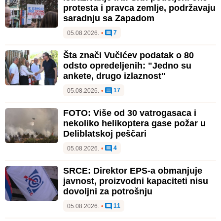
protesta i pravca zemlje, podržavaju
saradnju sa Zapadom
7
05.08.2026.
•
Šta znači Vučićev podatak o 80
odsto opredeljenih: "Jedno su
ankete, drugo izlaznost"
17
05.08.2026.
•
FOTO: Više od 30 vatrogasaca i
nekoliko helikoptera gase požar u
Deliblatskoj peščari
4
05.08.2026.
•
SRCE: Direktor EPS-a obmanjuje
javnost, proizvodni kapaciteti nisu
dovoljni za potrošnju
11
05.08.2026.
•