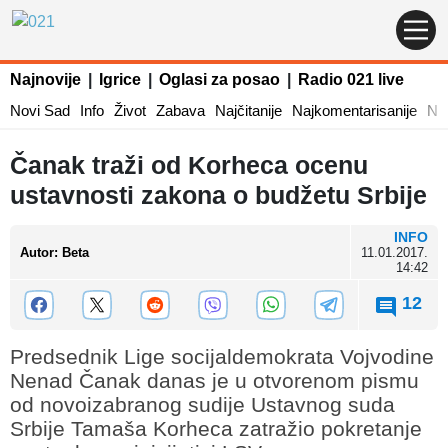
Najnovije
|
Igrice
|
Oglasi za posao
|
Radio 021 live
Novi Sad
Info
Život
Zabava
Najčitanije
Najkomentarisanije
Naj
Čanak traži od Korheca ocenu
ustavnosti zakona o budžetu Srbije
INFO
Autor
:
Beta
11.01.2017.
14:42
12
Predsednik Lige socijaldemokrata Vojvodine
Nenad Čanak danas je u otvorenom pismu
od novoizabranog sudije Ustavnog suda
Srbije Tamaša Korheca zatražio pokretanje