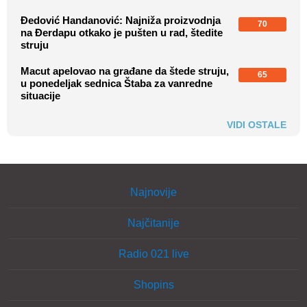
Đedović Handanović: Najniža proizvodnja
70
na Đerdapu otkako je pušten u rad, štedite
struju
Macut apelovao na građane da štede struju,
65
u ponedeljak sednica Štaba za vanredne
situacije
VIDI OSTALE
Najnovije
Najčitanije
Radio 021 live
Shopins