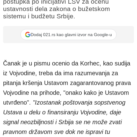
postupka po inicijativi LSV za ocenu
ustavnosti dela zakona o bužetskom
sistemu i budžetu Srbije.
Dodaj 021.rs kao glavni izvor na Google-u
Čanak je u pismu ocenio da Korhec, kao sudija
iz Vojvodine, treba da ima razumevanja za
pitanja kršenja Ustavom zagarantovanog prava
Vojvodine na prihode, "onako kako je Ustavom
utvrđeno".
"Izostanak poštovanja sopstvenog
Ustava u delu o finansiranju Vojvodine, daje
signal neozbiljnosti i Srbija se ne može zvati
pravnom državom sve dok ne ispravi tu