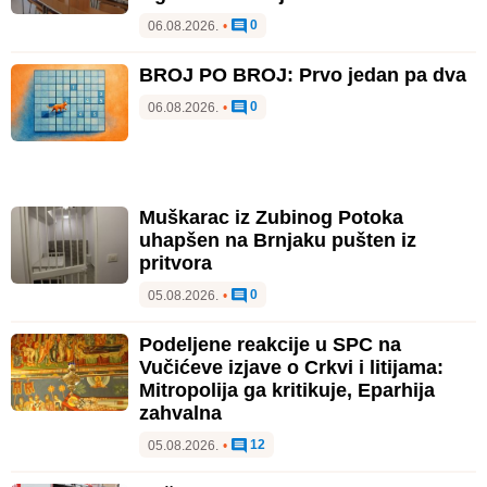
0
06.08.2026.
•
BROJ PO BROJ: Prvo jedan pa dva
0
06.08.2026.
•
Muškarac iz Zubinog Potoka
uhapšen na Brnjaku pušten iz
pritvora
0
05.08.2026.
•
Podeljene reakcije u SPC na
Vučićeve izjave o Crkvi i litijama:
Mitropolija ga kritikuje, Eparhija
zahvalna
12
05.08.2026.
•