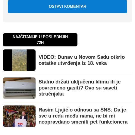
OSTAVI KOMENTAR
NAJČITANIJE U POSLEDNJIH
72H
VIDEO: Dunav u Novom Sadu otkrio
ostatke utvrđenja iz 18. veka
Stalno držati uključenu klimu ili je
povremeno gasiti? Ovo su saveti
stručnjaka
Rasim Ljajić o odnosu sa SNS: Da je
sve u redu među nama, ne bi mi
neopravdano smenili pet funkcionera