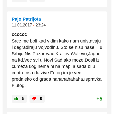
Pajo Patrijota
11.01.2017
•
23:24
cccccc
Srce me boli kad vidim kako nam unistavaju
i degradiraju Vojvodinu. Sto se nisu naselili u
Srbiju,Nis,Pozarevac,KraljevoValjevo,Jagodi
na itd.Vec svi u Novi Sad ako moze.Dosli iz
cumeza kog nema ni na mapi a sada bi u
centru nsa da zive.Futog im je vec
predaleko od grada hahahahahaha.Ispravka
Fjutog.
+5
5
0