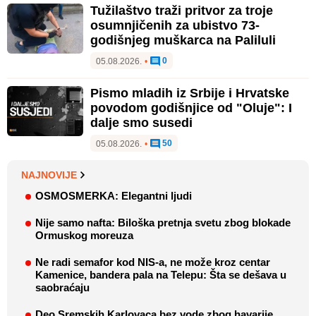
Tužilaštvo traži pritvor za troje
osumnjičenih za ubistvo 73-
godišnjeg muškarca na Paliluli
0
05.08.2026.
•
Pismo mladih iz Srbije i Hrvatske
povodom godišnjice od "Oluje": I
dalje smo susedi
50
05.08.2026.
•
NAJNOVIJE
OSMOSMERKA: Elegantni ljudi
Nije samo nafta: Biloška pretnja svetu zbog blokade
Ormuskog moreuza
Ne radi semafor kod NIS-a, ne može kroz centar
Kamenice, bandera pala na Telepu: Šta se dešava u
saobraćaju
Deo Sremskih Karlovaca bez vode zbog havarije