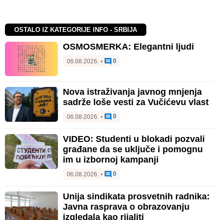
OSTALO IZ KATEGORIJE INFO - SRBIJA
OSMOSMERKA: Elegantni ljudi
0
06.08.2026.
•
Nova istraživanja javnog mnjenja
sadrže loše vesti za Vučićevu vlast
0
06.08.2026.
•
VIDEO: Studenti u blokadi pozvali
građane da se uključe i pomognu
im u izbornoj kampanji
0
06.08.2026.
•
Unija sindikata prosvetnih radnika:
Javna rasprava o obrazovanju
izgledala kao rijaliti