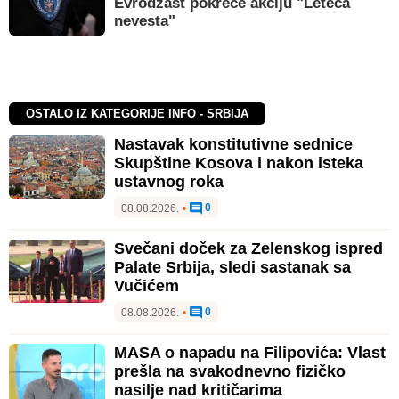
Evrodžast pokreće akciju "Leteća
nevesta"
OSTALO IZ KATEGORIJE INFO - SRBIJA
Nastavak konstitutivne sednice
Skupštine Kosova i nakon isteka
ustavnog roka
0
08.08.2026.
•
Svečani doček za Zelenskog ispred
Palate Srbija, sledi sastanak sa
Vučićem
0
08.08.2026.
•
MASA o napadu na Filipovića: Vlast
prešla na svakodnevno fizičko
nasilje nad kritičarima