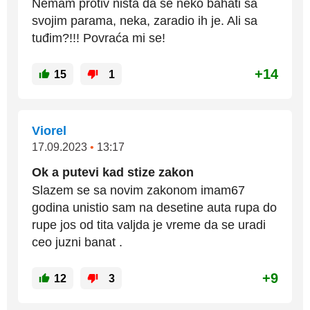
Nemam protiv ništa da se neko bahati sa
svojim parama, neka, zaradio ih je. Ali sa
tuđim?!!! Povraća mi se!
+14
15
1
Viorel
17.09.2023
•
13:17
Ok a putevi kad stize zakon
Slazem se sa novim zakonom imam67
godina unistio sam na desetine auta rupa do
rupe jos od tita valjda je vreme da se uradi
ceo juzni banat .
+9
12
3