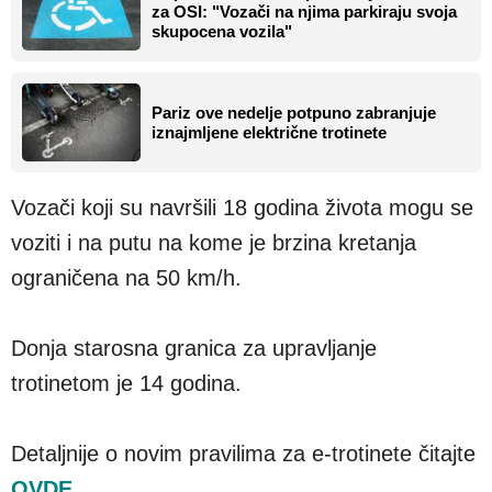
za OSI: "Vozači na njima parkiraju svoja
skupocena vozila"
Pariz ove nedelje potpuno zabranjuje
iznajmljene električne trotinete
Vozači koji su navršili 18 godina života mogu se
voziti i na putu na kome je brzina kretanja
ograničena na 50 km/h.
Donja starosna granica za upravljanje
trotinetom je 14 godina.
Detaljnije o novim pravilima za e-trotinete čitajte
OVDE
.