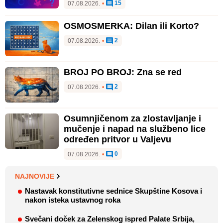
15
07.08.2026.
•
OSMOSMERKA: Dilan ili Korto?
2
07.08.2026.
•
BROJ PO BROJ: Zna se red
2
07.08.2026.
•
Osumnjičenom za zlostavljanje i
mučenje i napad na službeno lice
određen pritvor u Valjevu
0
07.08.2026.
•
NAJNOVIJE
Nastavak konstitutivne sednice Skupštine Kosova i
nakon isteka ustavnog roka
Svečani doček za Zelenskog ispred Palate Srbija,