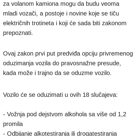
za volanom kamiona mogu da budu veoma
mladi vozači, a postoje i novine koje se tiču
električnih trotineta i koji će sada biti zakonom
prepoznati.
Ovaj zakon prvi put predviđa opciju privremenog
oduzimanja vozila do pravosnažne presude,
kada može i trajno da se oduzme vozilo.
Vozilo će se oduzimati u ovih 18 slučajeva:
- Vožnja pod dejstvom alkohola sa više od 1,2
promila
- Odbijanje alkotestiranja ili drogatestiranja