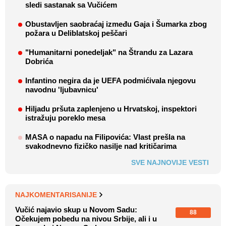
sledi sastanak sa Vučićem
Obustavljen saobraćaj između Gaja i Šumarka zbog
požara u Deliblatskoj peščari
"Humanitarni ponedeljak" na Štrandu za Lazara
Dobrića
Infantino negira da je UEFA podmićivala njegovu
navodnu 'ljubavnicu'
Hiljadu pršuta zaplenjeno u Hrvatskoj, inspektori
istražuju poreklo mesa
MASA o napadu na Filipovića: Vlast prešla na
svakodnevno fizičko nasilje nad kritičarima
SVE NAJNOVIJE VESTI
NAJKOMENTARISANIJE
Vučić najavio skup u Novom Sadu:
88
Očekujem pobedu na nivou Srbije, ali i u