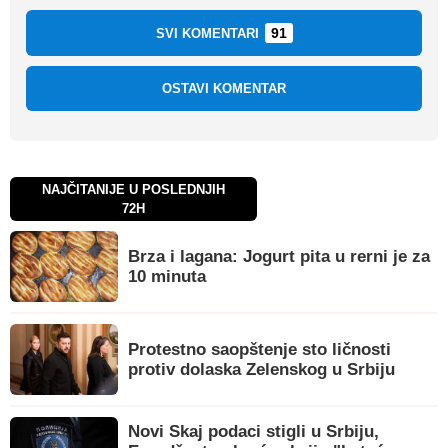
91
SVI KOMENTARI
OSTAVI KOMENTAR
NAJČITANIJE U POSLEDNJIH
72H
Brza i lagana: Jogurt pita u rerni je za
10 minuta
Protestno saopštenje sto ličnosti
protiv dolaska Zelenskog u Srbiju
Novi Skaj podaci stigli u Srbiju,