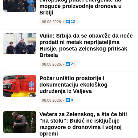
moguće proizvodnje dronova u
Srbiji
12
08.08.2026.
•
Vulin: Srbija da se obaveže da neće
prodati ni metak neprijateljima
Rusije, poseta Zelenskog pritisak
Brisela
21
08.08.2026.
•
Požar uništio prostorije i
dokumentaciju ekološkog
udruženja iz Valjeva
0
08.08.2026.
•
Večera za Zelenskog, a šta će biti
"na stolu": Đukić ne isključuje
razgovore o dronovima i vojnoj
opremi