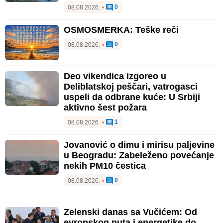
0
08.08.2026.
•
OSMOSMERKA: Teške reči
0
08.08.2026.
•
Deo vikendica izgoreo u
Deliblatskoj peščari, vatrogasci
uspeli da odbrane kuće: U Srbiji
aktivno šest požara
1
08.08.2026.
•
Jovanović o dimu i mirisu paljevine
u Beogradu: Zabeleženo povećanje
nekih PM10 čestica
0
08.08.2026.
•
Zelenski danas sa Vučićem: Od
evropskog puta i energetike do