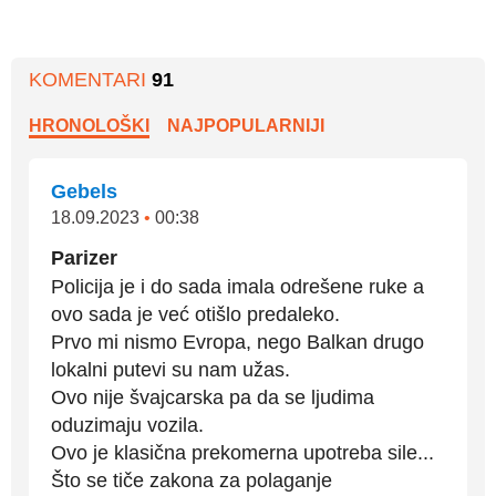
KOMENTARI
91
HRONOLOŠKI
NAJPOPULARNIJI
Gebels
18.09.2023
•
00:38
Parizer
Policija je i do sada imala odrešene ruke a
ovo sada je već otišlo predaleko.
Prvo mi nismo Evropa, nego Balkan drugo
lokalni putevi su nam užas.
Ovo nije švajcarska pa da se ljudima
oduzimaju vozila.
Ovo je klasična prekomerna upotreba sile...
Što se tiče zakona za polaganje