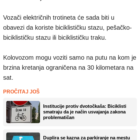
Vozači električnih trotineta će sada biti u
obavezi da koriste biciklističku stazu, pešačko-
biciklističku stazu ili biciklističku traku.
Kolovozom mogu voziti samo na putu na kom je
brzina kretanja ograničena na 30 kilometara na
sat.
PROČITAJ JOŠ
Institucije protiv dvotočkaša: Biciklisti
smatraju da je način usvajanja zakona
problematičan
Duplira se kazna za parkiranje na mestu