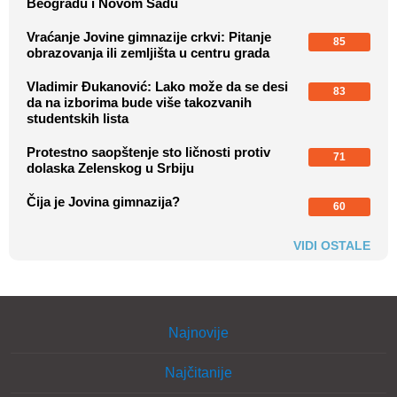
Beogradu i Novom Sadu
Vraćanje Jovine gimnazije crkvi: Pitanje
85
obrazovanja ili zemljišta u centru grada
Vladimir Đukanović: Lako može da se desi
83
da na izborima bude više takozvanih
studentskih lista
Protestno saopštenje sto ličnosti protiv
71
dolaska Zelenskog u Srbiju
Čija je Jovina gimnazija?
60
VIDI OSTALE
Najnovije
Najčitanije