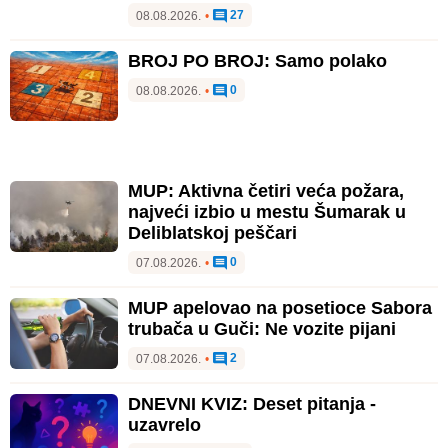
27
08.08.2026.
•
BROJ PO BROJ: Samo polako
0
08.08.2026.
•
MUP: Aktivna četiri veća požara,
najveći izbio u mestu Šumarak u
Deliblatskoj peščari
0
07.08.2026.
•
MUP apelovao na posetioce Sabora
trubača u Guči: Ne vozite pijani
2
07.08.2026.
•
DNEVNI KVIZ: Deset pitanja -
uzavrelo