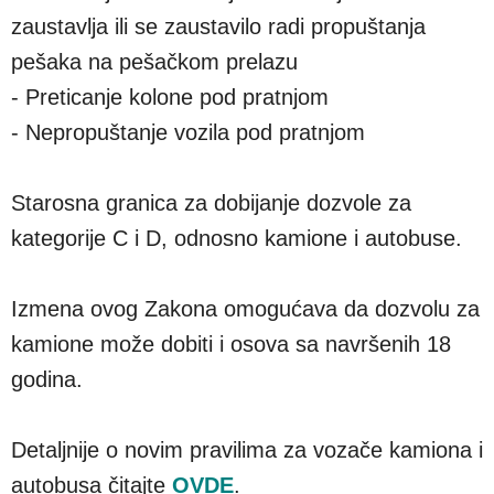
zaustavlja ili se zaustavilo radi propuštanja
pešaka na pešačkom prelazu
- Preticanje kolone pod pratnjom
- Nepropuštanje vozila pod pratnjom
Starosna granica za dobijanje dozvole za
kategorije C i D, odnosno kamione i autobuse.
Izmena ovog Zakona omogućava da dozvolu za
kamione može dobiti i osova sa navršenih 18
godina.
Detaljnije o novim pravilima za vozače kamiona i
autobusa čitajte
OVDE
.