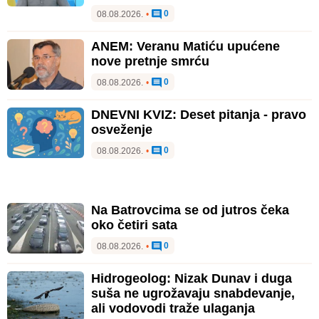
0
08.08.2026.
•
ANEM: Veranu Matiću upućene
nove pretnje smrću
0
08.08.2026.
•
DNEVNI KVIZ: Deset pitanja - pravo
osveženje
0
08.08.2026.
•
Na Batrovcima se od jutros čeka
oko četiri sata
0
08.08.2026.
•
Hidrogeolog: Nizak Dunav i duga
suša ne ugrožavaju snabdevanje,
ali vodovodi traže ulaganja