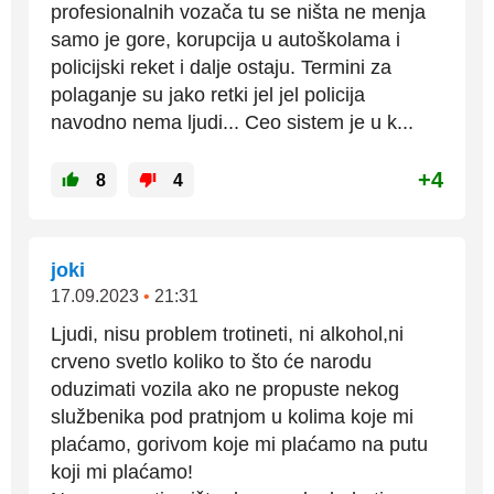
profesionalnih vozača tu se ništa ne menja
samo je gore, korupcija u autoškolama i
policijski reket i dalje ostaju. Termini za
polaganje su jako retki jel jel policija
navodno nema ljudi... Ceo sistem je u k...
+4
8
4
joki
17.09.2023
•
21:31
Ljudi, nisu problem trotineti, ni alkohol,ni
crveno svetlo koliko to što će narodu
oduzimati vozila ako ne propuste nekog
službenika pod pratnjom u kolima koje mi
plaćamo, gorivom koje mi plaćamo na putu
koji mi plaćamo!