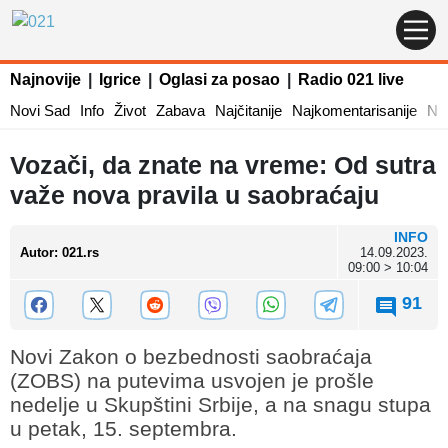
Najnovije
|
Igrice
|
Oglasi za posao
|
Radio 021 live
Novi Sad
Info
Život
Zabava
Najčitanije
Najkomentarisanije
Naj
Vozači, da znate na vreme: Od sutra
važe nova pravila u saobraćaju
INFO
Autor
:
021.rs
14.09.2023.
09:00 > 10:04
91
Novi Zakon o bezbednosti saobraćaja
(ZOBS) na putevima usvojen je prošle
nedelje u Skupštini Srbije, a na snagu stupa
u petak, 15. septembra.