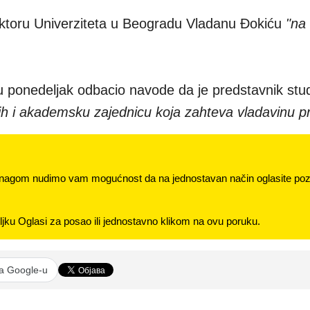
rektoru Univerziteta u Beogradu Vladanu Đokiću
"na 
u ponedeljak odbacio navode da je predstavnik stu
njih i akademsku zajednicu koja zahteva vladavinu p
nagom nudimo vam mogućnost da na jednostavan način oglasite pozi
jku Oglasi za posao ili jednostavno klikom na ovu poruku.
na Google-u