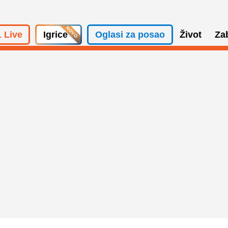
 Live
Igrice
Oglasi za posao
Život
Za