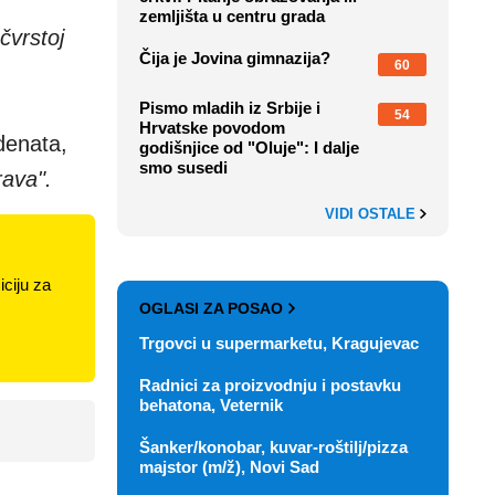
zemljišta u centru grada
čvrstoj
Čija je Jovina gimnazija?
60
Pismo mladih iz Srbije i
54
Hrvatske povodom
denata,
godišnjice od "Oluje": I dalje
smo susedi
rava".
VIDI OSTALE
ciju za
OGLASI ZA POSAO
Trgovci u supermarketu, Kragujevac
Radnici za proizvodnju i postavku
behatona, Veternik
Šanker/konobar, kuvar-roštilj/pizza
majstor (m/ž), Novi Sad