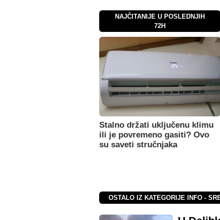
NAJČITANIJE U POSLEDNJIH
72H
Stalno držati uključenu klimu
ili je povremeno gasiti? Ovo
su saveti stručnjaka
OSTALO IZ KATEGORIJE INFO - SR