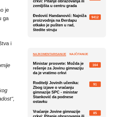
crkvi: Pitanje obrazovanja ili
zemljišta u centru grada
o je
Đedović Handanović: Najniža
9412
u ga
proizvodnja na Đerdapu
otkako je pušten u rad,
štedite struju
tva i
NAJKOMENTARISANIJE
NAJČITANIJE
Ministar prosvete: Možda je
omije
164
rešenje za Jovinu gimnaziju
da je vratimo crkvi
Roditelji Jovinih učenika:
91
Zbog izjave o vraćanju
skog
gimnazije SPC - ministar
Stanković da podnese
adost",
ostavku
Vraćanje Jovine gimnazije
85
crkvi: Pitanje obrazovanja ili