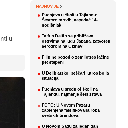
NAJNOVIJE
e
Pucnjava u školi u Tajlandu:
Šestoro mrtvih, napadač 14-
godišnjak
Tajfun Delfin se približava
nti u
ostrvima na jugu Japana, zatvoren
aerodrom na Okinavi
Filipine pogodio zemljotres jačine
pet stepeni
U Deliblatskoj peščari jutros bolja
situacija
Pucnjava u srednjoj školi na
Tajlandu, najmanje šest žrtava
FOTO: U Novom Pazaru
zaplenjena falsifikovana roba
svetskih brendova
U Novom Sadu za jedan dan