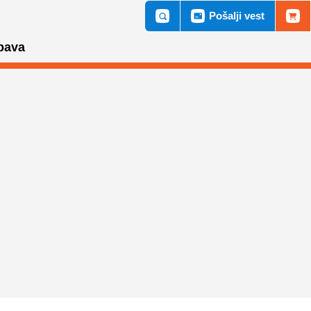
Pošalji vest
bava