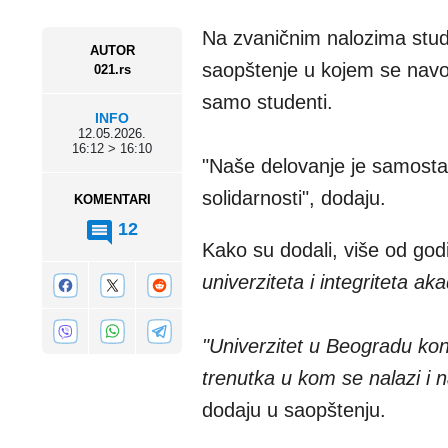
Na zvaničnim nalozima stud
AUTOR
saopštenje u kojem se navod
021.rs
samo studenti.
INFO
12.05.2026.
16:12 > 16:10
"Naše delovanje je samostal
solidarnosti", dodaju.
KOMENTARI
12
Kako su dodali, više od go
univerziteta i integriteta 
"Univerzitet u Beogradu kon
trenutka u kom se nalazi i n
dodaju u saopštenju.