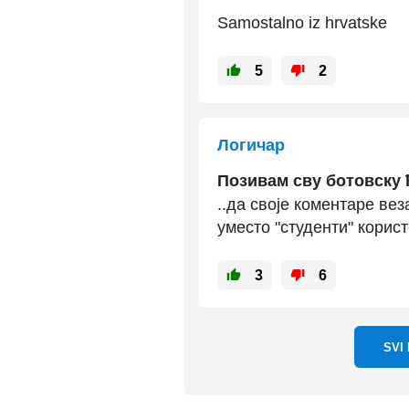
Samostalno iz hrvatske
5
2
Логичар
Позивам сву ботовску 
..да своје коментаре вез
уместо "студенти" корист
3
6
SVI