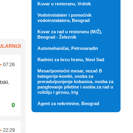
Kuvar u restoranu, Vrdnik
Vodoinstalater i pomoćnik
vodoinstalatera, Beograd
Kuvar za rad u restoranu (M/Ž),
Beograd - Železnik
LARNIJI
Automehaničar, Petrovaradin
Radnici za brzu hranu, Novi Sad
•
07:26
Mesar/pomoćni mesar, vozač B
kategorije-kombi, osoba za
preradu/punjenje kobasica, osoba za
tski.
panglovanje piletine i osoba za rad u
roštilju i girosu, Irig
Agent za nekretnine, Beograd
0
•
22:29