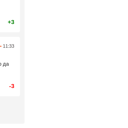
+3
•
11:33
о да
-3