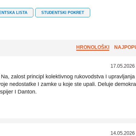
ENTSKA LISTA
STUDENTSKI POKRET
HRONOLOŠKI
NAJPOPU
17.05.2026
Na, zalost principl kolektivnog rukovodstva I upravljanja
svoje nedostatke I zamke u koje ste upali. Deluje demokra
spijer I Danton.
14.05.2026