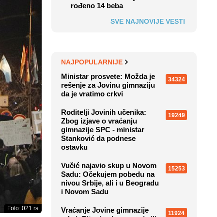
rođeno 14 beba
SVE NAJNOVIJE VESTI
NAJPOPULARNIJE
Ministar prosvete: Možda je
34324
rešenje za Jovinu gimnaziju
da je vratimo crkvi
Roditelji Jovinih učenika:
19249
Zbog izjave o vraćanju
gimnazije SPC - ministar
Stanković da podnese
ostavku
Vučić najavio skup u Novom
15253
Sadu: Očekujem pobedu na
nivou Srbije, ali i u Beogradu
i Novom Sadu
Foto: 021.rs
Vraćanje Jovine gimnazije
11924