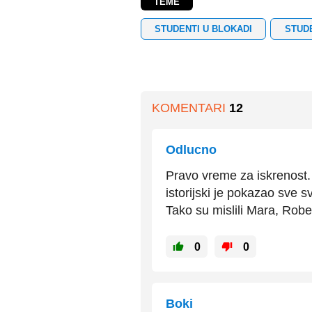
TEME
STUDENTI U BLOKADI
STUD
KOMENTARI
12
Odlucno
Pravo vreme za iskrenost. 
istorijski je pokazao sve 
Tako su mislili Mara, Robe
0
0
Boki