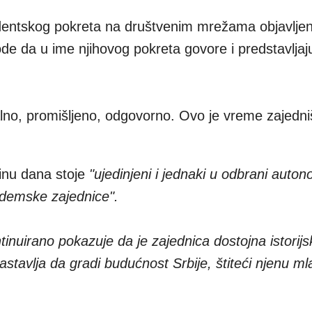
entskog pokreta na društvenim mrežama objavljen
e da u ime njihovog pokreta govore i predstavljaj
no, promišljeno, odgovorno. Ovo je vreme zajedniš
dinu dana stoje
"ujedinjeni i jednaki u odbrani auton
akademske zajednice".
tinuirano pokazuje da je zajednica dostojna istorij
astavlja da gradi budućnost Srbije, štiteći njenu ml