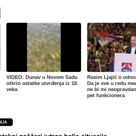
VIDEO: Dunav u Novom Sadu
Rasim Ljajić o odno
otkrio ostatke utvrđenja iz 18.
Da je sve u redu m
veka
ne bi mi neopravdan
pet funkcionera
BIJA