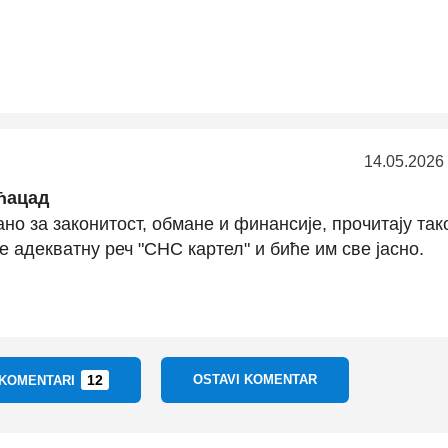
14.05.2026
ћацад
ано за законитост, обмане и финансије, прочитају так
е адекватну реч "СНС картел" и биће им све јасно.
12
OSTAVI KOMENTAR
 KOMENTARI