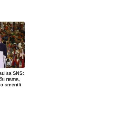
su sa SNS:
eđu nama,
o smenili