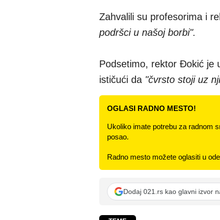
Zahvalili su profesorima i 
podršci u našoj borbi".
Podsetimo, rektor Đokić je 
ističući da
"čvrsto stoji uz 
OGLASI RADNO MESTO!
Ukoliko imate potrebu za radnom s
posao.
Radno mesto možete oglasiti u odel
Dodaj 021.rs kao glavni izvor 