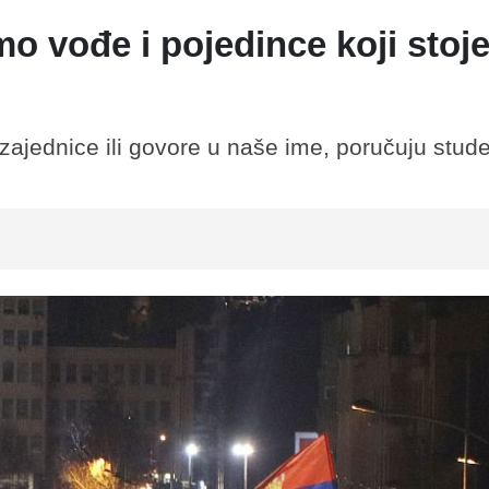
o vođe i pojedince koji stoj
ajednice ili govore u naše ime, poručuju stude