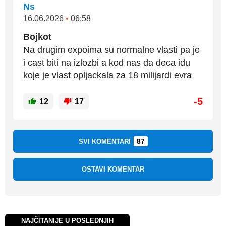
Ns
16.06.2026
•
06:58
Bojkot
Na drugim expoima su normalne vlasti pa je
i cast biti na izlozbi a kod nas da deca idu
koje je vlast opljackala za 18 milijardi evra
-5
12
17
87
SVI KOMENTARI
OSTAVI KOMENTAR
NAJČITANIJE U POSLEDNJIH