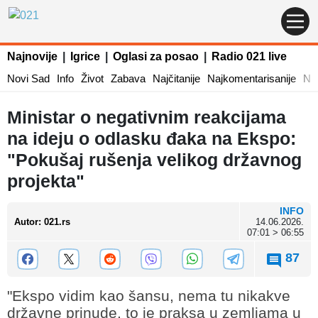
Najnovije
|
Igrice
|
Oglasi za posao
|
Radio 021 live
Novi Sad
Info
Život
Zabava
Najčitanije
Najkomentarisanije
Naj
Ministar o negativnim reakcijama
na ideju o odlasku đaka na Ekspo:
"Pokušaj rušenja velikog državnog
projekta"
INFO
Autor
:
021.rs
14.06.2026.
07:01 > 06:55
87
"Ekspo vidim kao šansu, nema tu nikakve
državne prinude, to je praksa u zemljama u