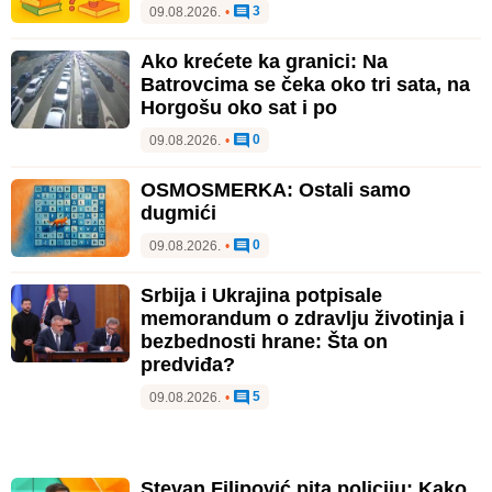
3
09.08.2026.
•
Ako krećete ka granici: Na
Batrovcima se čeka oko tri sata, na
Horgošu oko sat i po
0
09.08.2026.
•
OSMOSMERKA: Ostali samo
dugmići
0
09.08.2026.
•
Srbija i Ukrajina potpisale
memorandum o zdravlju životinja i
bezbednosti hrane: Šta on
predviđa?
5
09.08.2026.
•
Stevan Filipović pita policiju: Kako