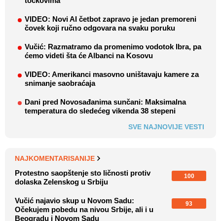
točkovima
VIDEO: Novi AI četbot zapravo je jedan premoreni
čovek koji ručno odgovara na svaku poruku
Vučić: Razmatramo da promenimo vodotok Ibra, pa
ćemo videti šta će Albanci na Kosovu
VIDEO: Amerikanci masovno uništavaju kamere za
snimanje saobraćaja
Dani pred Novosađanima sunčani: Maksimalna
temperatura do sledećeg vikenda 38 stepeni
SVE NAJNOVIJE VESTI
NAJKOMENTARISANIJE
Protestno saopštenje sto ličnosti protiv
100
dolaska Zelenskog u Srbiju
Vučić najavio skup u Novom Sadu:
93
Očekujem pobedu na nivou Srbije, ali i u
Beogradu i Novom Sadu