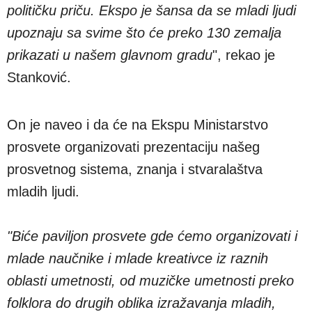
političku priču. Ekspo je šansa da se mladi ljudi
upoznaju sa svime što će preko 130 zemalja
prikazati u našem glavnom gradu
", rekao je
Stanković.
On je naveo i da će na Ekspu Ministarstvo
prosvete organizovati prezentaciju našeg
prosvetnog sistema, znanja i stvaralaštva
mladih ljudi.
"Biće paviljon prosvete gde ćemo organizovati i
mlade naučnike i mlade kreativce iz raznih
oblasti umetnosti, od muzičke umetnosti preko
folklora do drugih oblika izražavanja mladih,