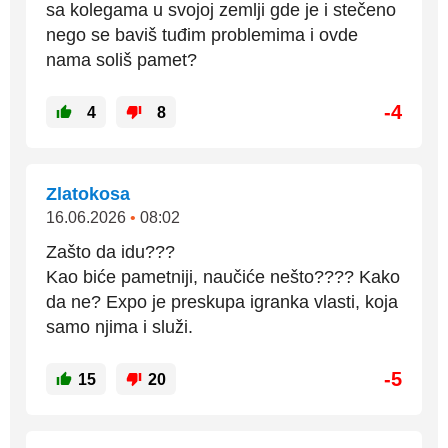
sa kolegama u svojoj zemlji gde je i stečeno
nego se baviš tuđim problemima i ovde
nama soliš pamet?
-4
4
8
Zlatokosa
16.06.2026
•
08:02
Zašto da idu???
Kao biće pametniji, naučiće nešto???? Kako
da ne? Expo je preskupa igranka vlasti, koja
samo njima i služi.
-5
15
20