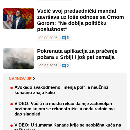
Vučić svoj predsednički mandat
završava uz loše odnose sa Crnom
Gorom: "Ne dobija političku
poslušnost"
5
09.08.2026.
•
Pokrenuta aplikacija za praćenje
požara u Srbiji i još pet zemalja
0
09.08.2026.
•
NAJNOVIJE
Avokado svakodnevno "menja pol", a naučnici
konačno znaju kako
VIDEO: Vučić na mostu rekao da nije zadovoljan
brzinom kojom se rekonstruiše, a onda radnicima
dao sladoled
VIDEO: U šumama Kanade krije se neobična kuća na