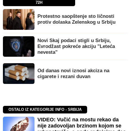
72H
Protestno saopštenje sto ličnosti
protiv dolaska Zelenskog u Srbiju
Novi Skaj podaci stigli u Srbiju,
Evrodžast pokreće akciju "Leteća
nevesta"
Od danas novi iznosi akciza na
cigarete i rezani duvan
OSTALO IZ KATEGORIJE INFO - SRBIJA
VIDEO: Vučić na mostu rekao da
nije zadovoljan brzinom kojom se