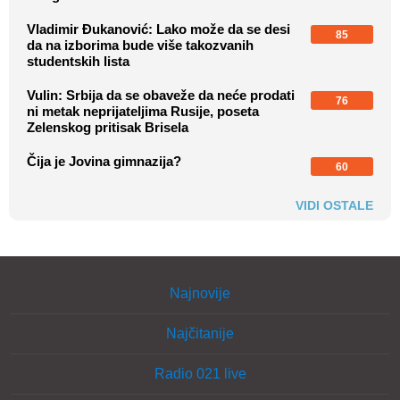
Vladimir Đukanović: Lako može da se desi
85
da na izborima bude više takozvanih
studentskih lista
Vulin: Srbija da se obaveže da neće prodati
76
ni metak neprijateljima Rusije, poseta
Zelenskog pritisak Brisela
Čija je Jovina gimnazija?
60
VIDI OSTALE
Najnovije
Najčitanije
Radio 021 live