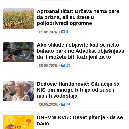
Agroanalitičar: Država nema pare
da prizna, ali su štete u
poljoprivredi ogromne
5
09.08.2026.
•
Ako slikate i objavite kad se neko
bahato parkira: Advokat objašnjava
da li možete biti kažnjeni za to
29
09.08.2026.
•
Đedović Handanović: Situacija sa
NIS-om mnogo bitnija od suše i
niskih vodostaja
24
09.08.2026.
•
DNEVNI KVIZ: Deset pitanja - da se
nađe