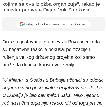
kojima se ova izložba organizuje", rekao je
ministar prosvete Dejan Vuk Stanković.
Dodaj 021.rs kao glavni izvor na Google-u
On je u gostovanju na televiziji Prva ocenio da
su negativne reakcije pokušaj politizacije i
rušenja velikog državnog projekta koji samo
može da donese korist ovoj zemlji.
"
U Milanu, u Osaki i u Dubaiju učenici su takođe
organizovano posećivali specijalizovane izložbe.
U Dubaiju je bilo čak milion đaka. Niko nijednu
reč na račun toga nije rekao, niti od toga pravio