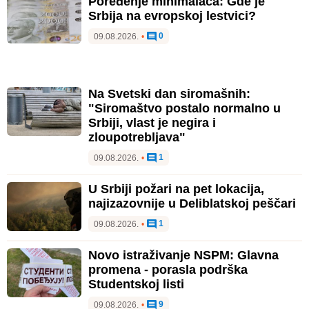
Poređenje minimalaca: Gde je
Srbija na evropskoj lestvici?
0
09.08.2026.
•
Na Svetski dan siromašnih:
"Siromaštvo postalo normalno u
Srbiji, vlast je negira i
zloupotrebljava"
1
09.08.2026.
•
U Srbiji požari na pet lokacija,
najizazovnije u Deliblatskoj peščari
1
09.08.2026.
•
Novo istraživanje NSPM: Glavna
promena - porasla podrška
Studentskoj listi
9
09.08.2026.
•