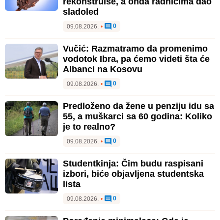
rekonstruiše, a onda radnicima dao
sladoled
0
09.08.2026.
•
Vučić: Razmatramo da promenimo
vodotok Ibra, pa ćemo videti šta će
Albanci na Kosovu
0
09.08.2026.
•
Predloženo da žene u penziju idu sa
55, a muškarci sa 60 godina: Koliko
je to realno?
0
09.08.2026.
•
Studentkinja: Čim budu raspisani
izbori, biće objavljena studentska
lista
0
09.08.2026.
•