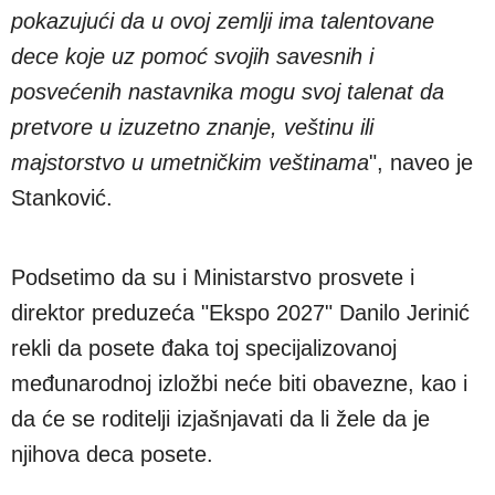
pokazujući da u ovoj zemlji ima talentovane
dece koje uz pomoć svojih savesnih i
posvećenih nastavnika mogu svoj talenat da
pretvore u izuzetno znanje, veštinu ili
majstorstvo u umetničkim veštinama
", naveo je
Stanković.
Podsetimo da su i Ministarstvo prosvete i
direktor preduzeća "Ekspo 2027" Danilo Jerinić
rekli da posete đaka toj specijalizovanoj
međunarodnoj izložbi neće biti obavezne, kao i
da će se roditelji izjašnjavati da li žele da je
njihova deca posete.