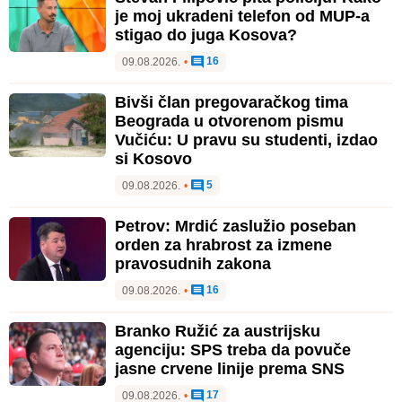
je moj ukradeni telefon od MUP-a
stigao do juga Kosova?
16
09.08.2026.
•
Bivši član pregovaračkog tima
Beograda u otvorenom pismu
Vučiću: U pravu su studenti, izdao
si Kosovo
5
09.08.2026.
•
Petrov: Mrdić zaslužio poseban
orden za hrabrost za izmene
pravosudnih zakona
16
09.08.2026.
•
Branko Ružić za austrijsku
agenciju: SPS treba da povuče
jasne crvene linije prema SNS
17
09.08.2026.
•