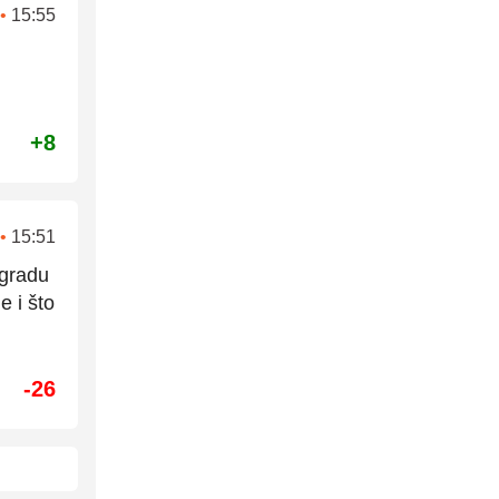
•
15:55
+8
•
15:51
egradu
e i što
-26