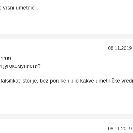
 vrsni umetnici .
08.11.2019
11:09
и југокомунисти?
alsifikat istorije, bez poruke i bilo kakve umetničke vred
08.11.2019