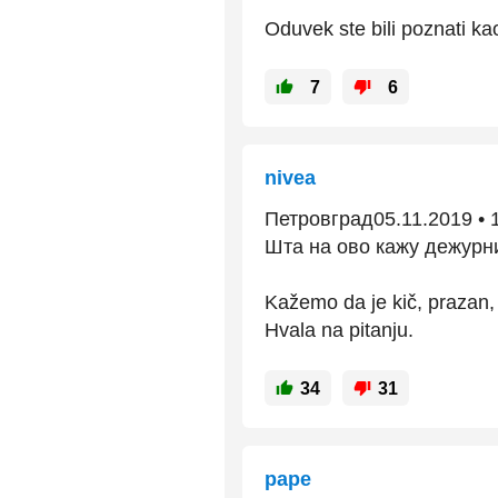
Oduvek ste bili poznati kao
7
6
nivea
Петровград05.11.2019 • 
Шта на ово кажу дежурн
Kažemo da je kič, prazan, f
Hvala na pitanju.
34
31
pape