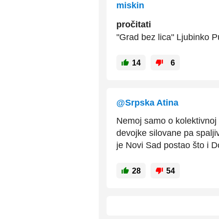
miskin
pročitati
"Grad bez lica" Ljubinko P
14
6
@Srpska Atina
Nemoj samo o kolektivnoj 
devojke silovane pa spaljiv
je Novi Sad postao što i Do
28
54