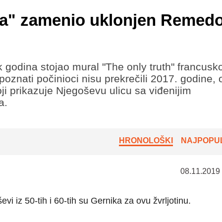
na" zamenio uklonjen Remed
k godina stojao mural "The only truth" francusk
nati počinioci nisu prekrečili 2017. godine, 
ji prikazuje Njegoševu ulicu sa viđenijim
a.
HRONOLOŠKI
NAJPOPUL
08.11.2019
ševi iz 50-tih i 60-tih su Gernika za ovu žvrljotinu.