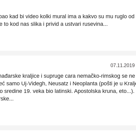
opao kad bi video kolki mural ima a kakvo su mu ruglo od
 to kod nas slika i privid a ustvari rusevina...
07.11.2019
, mađarske kraljice i supruge cara nemačko-rimskog se ne
ć samo Uj-Videgh, Neusatz i Neoplanta (pošti je u Kralj
 sredine 19. veka bio latinski. Apostolska kruna, eto...).
ske...