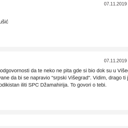
07.11.2019
ušić
07.11.2019
odgovornosti da te neko ne pita gde si bio dok su u Viš
ane da bi se napravio "srpski Višegrad". Vidim, drago ti j
dikistan iliti SPC Džamahirija. To govori o tebi.