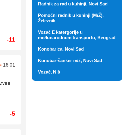
Radnik za rad u kuhinji, Novi Sad
Pomoćni radnik u kuhinji (M/Ž),
Železnik
Vozač E katergorije u
međunarodnom transportu, Beograd
-11
Konobarica, Novi Sad
Konobar-šanker m/ž, Novi Sad
•
16:01
Vozač, Niš
evini
-5