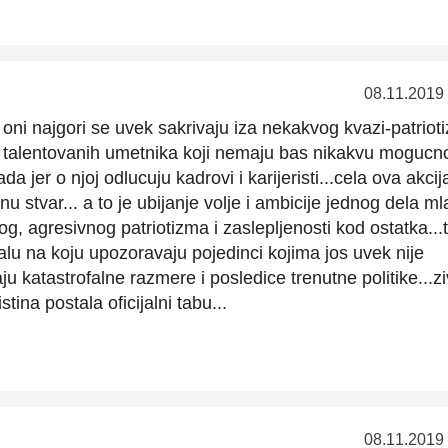
08.11.2019
 oni najgori se uvek sakrivaju iza nekakvog kvazi-patriot
 talentovanih umetnika koji nemaju bas nikakvu mogucn
a jer o njoj odlucuju kadrovi i karijeristi...cela ova akcij
inu stvar... a to je ubijanje volje i ambicije jednog dela ml
og, agresivnog patriotizma i zaslepljenosti kod ostatka...t
kalu na koju upozoravaju pojedinci kojima jos uvek nije
aju katastrofalne razmere i posledice trenutne politike...z
istina postala oficijalni tabu...
08.11.2019