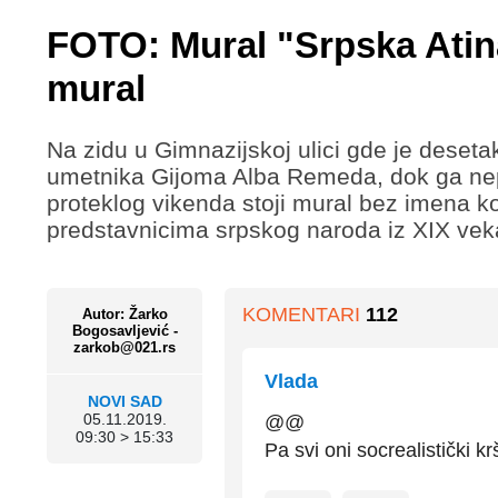
FOTO: Mural "Srpska Ati
mural
Na zidu u Gimnazijskoj ulici gde je deseta
umetnika Gijoma Alba Remeda, dok ga nepoz
proteklog vikenda stoji mural bez imena ko
predstavnicima srpskog naroda iz XIX vek
KOMENTARI
112
Autor: Žarko
Bogosavljević -
zarkob@021.rs
Vlada
NOVI SAD
05.11.2019.
@@
09:30 > 15:33
Pa svi oni socrealistički kr