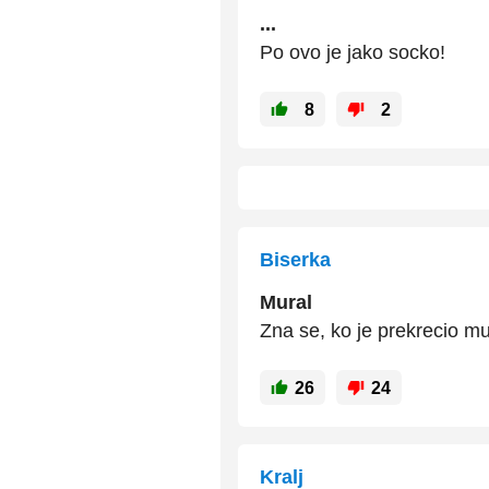
...
Po ovo je jako socko!
8
2
Biserka
Mural
Zna se, ko je prekrecio mu
26
24
Kralj