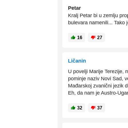
Petar
Kralj Petar bi u zemlju pr
bulevara namenili... Tako je
16
27
Ličanin
U povelji Marije Terezije
pominje naziv Novi Sad, ve
Mađarskoj zvanični jezik do
Eh, da nam je Austro-Ugar
32
37