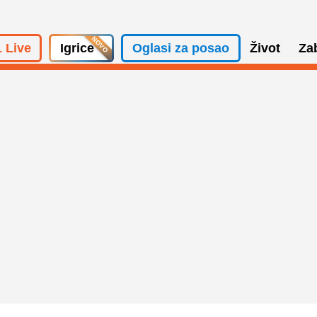
 Live
Igrice
Oglasi za posao
Život
Za