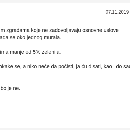
07.11.2019
nim zgradama koje ne zadovoljavaju osnovne uslove
svađa se oko jednog murala.
 ima manje od 5% zelenila.
kake se, a niko neće da počisti, ja ću disati, kao i do sa
 bolje ne.