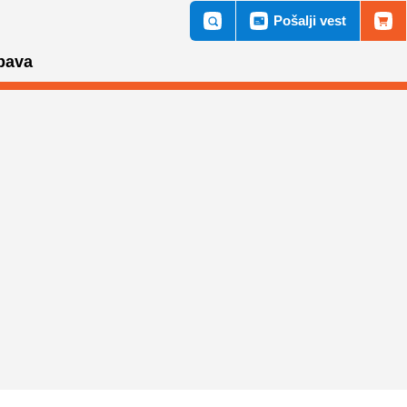
Pošalji vest
bava