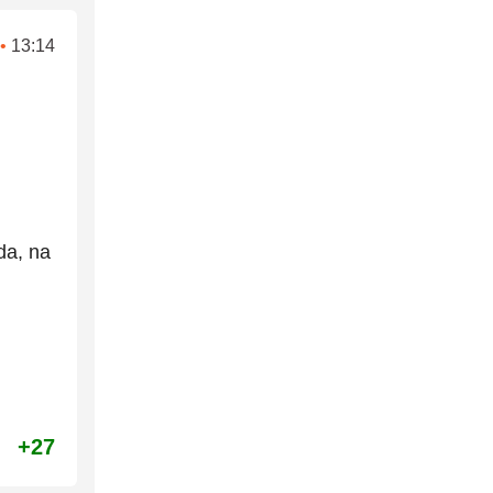
•
13:14
da, na
+27