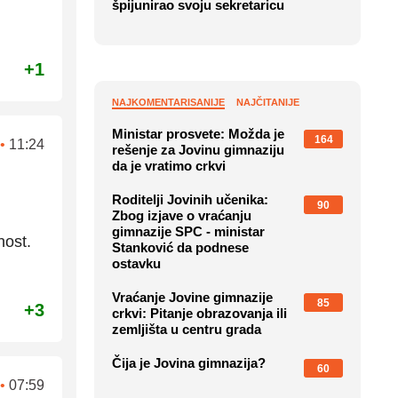
špijunirao svoju sekretaricu
+1
NAJKOMENTARISANIJE
NAJČITANIJE
Ministar prosvete: Možda je
164
•
11:24
rešenje za Jovinu gimnaziju
da je vratimo crkvi
Roditelji Jovinih učenika:
90
Zbog izjave o vraćanju
gimnazije SPC - ministar
nost.
Stanković da podnese
ostavku
Vraćanje Jovine gimnazije
85
+3
crkvi: Pitanje obrazovanja ili
zemljišta u centru grada
Čija je Jovina gimnazija?
60
•
07:59