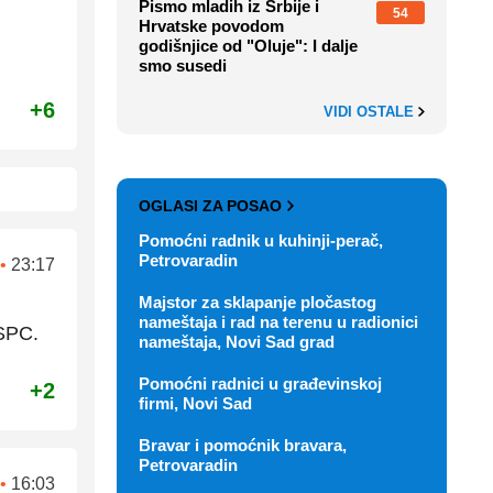
Pismo mladih iz Srbije i
54
Hrvatske povodom
godišnjice od "Oluje": I dalje
smo susedi
+6
VIDI OSTALE
OGLASI ZA POSAO
Pomoćni radnik u kuhinji-perač,
Petrovaradin
•
23:17
Majstor za sklapanje pločastog
nameštaja i rad na terenu u radionici
 SPC.
nameštaja, Novi Sad grad
Pomoćni radnici u građevinskoj
+2
firmi, Novi Sad
Bravar i pomoćnik bravara,
Petrovaradin
•
16:03