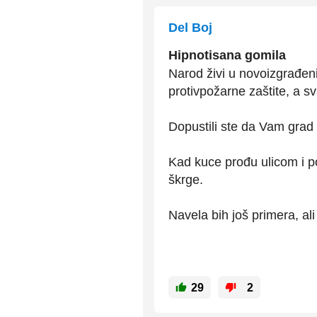
Del Boj
Hipnotisana gomila
Narod živi u novoizgrađe
protivpožarne zaštite, a 
Dopustili ste da Vam grad
Kad kuce prođu ulicom i po
škrge.
Navela bih još primera, ali
29
2