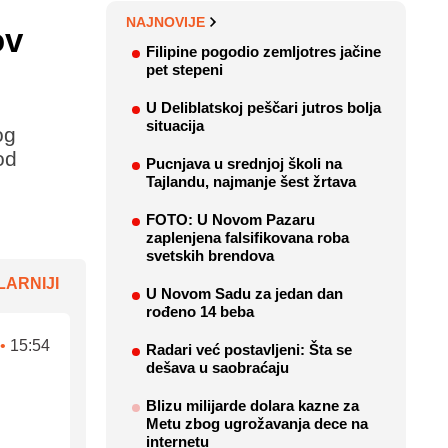
NAJNOVIJE
ov
Filipine pogodio zemljotres jačine
pet stepeni
U Deliblatskoj peščari jutros bolja
situacija
og
od
Pucnjava u srednjoj školi na
Tajlandu, najmanje šest žrtava
FOTO: U Novom Pazaru
zaplenjena falsifikovana roba
svetskih brendova
ARNIJI
U Novom Sadu za jedan dan
rođeno 14 beba
•
15:54
Radari već postavljeni: Šta se
dešava u saobraćaju
Blizu milijarde dolara kazne za
Metu zbog ugrožavanja dece na
internetu