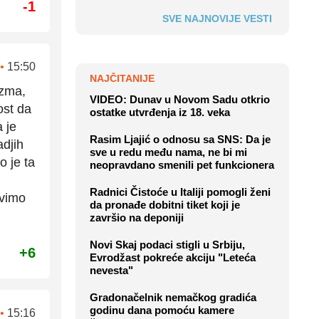
-1
SVE NAJNOVIJE VESTI
•
15:50
NAJČITANIJE
izma,
VIDEO: Dunav u Novom Sadu otkrio
ost da
ostatke utvrđenja iz 18. veka
a je
Rasim Ljajić o odnosu sa SNS: Da je
adjih
sve u redu među nama, ne bi mi
o je ta
neopravdano smenili pet funkcionera
Radnici Čistoće u Italiji pomogli ženi
ivimo
da pronađe dobitni tiket koji je
završio na deponiji
Novi Skaj podaci stigli u Srbiju,
+6
Evrodžast pokreće akciju "Leteća
nevesta"
Gradonačelnik nemačkog gradića
godinu dana pomoću kamere
•
15:16