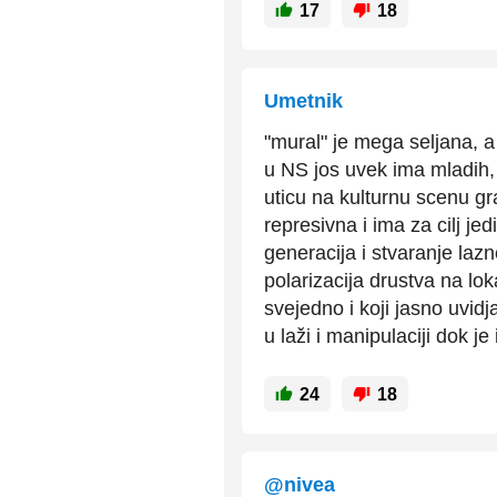
17
18
Umetnik
"mural" je mega seljana, a
u NS jos uvek ima mladih,
uticu na kulturnu scenu grad
represivna i ima za cilj jed
generacija i stvaranje lazn
polarizacija drustva na lo
svejedno i koji jasno uvidj
u laži i manipulaciji dok je 
24
18
@nivea