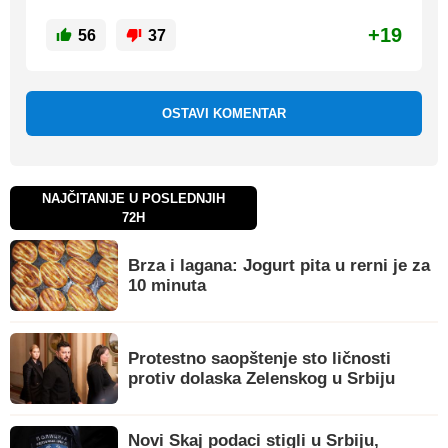
+19
56
37
OSTAVI KOMENTAR
NAJČITANIJE U POSLEDNJIH
72H
Brza i lagana: Jogurt pita u rerni je za
10 minuta
Protestno saopštenje sto ličnosti
protiv dolaska Zelenskog u Srbiju
Novi Skaj podaci stigli u Srbiju,