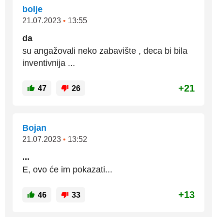
bolje
21.07.2023
•
13:55
da
su angažovali neko zabavište , deca bi bila
inventivnija ...
+21
47
26
Bojan
21.07.2023
•
13:52
...
E, ovo će im pokazati...
+13
46
33