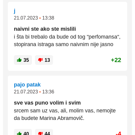
j
21.07.2023
•
13:38
naivni ste ako ste mislili
i šta bi trebalo da bude od tog "perfomansa",
stopirana istraga samo naivnim nije jasno
+22
35
13
pajo patak
21.07.2023
•
13:36
sve vas puno volim i svim
srcem sam uz vas, ali, molim vas, nemojte
da budete Marina Abramovič.
-4
40
44