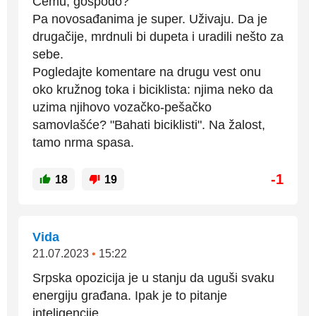
Čemu, gospodo?
Pa novosađanima je super. Uživaju. Da je
drugačije, mrdnuli bi dupeta i uradili nešto za
sebe.
Pogledajte komentare na drugu vest onu
oko kružnog toka i biciklista: njima neko da
uzima njihovo vozačko-pešačko
samovlašće? "Bahati biciklisti". Na žalost,
tamo nrma spasa.
-1
18
19
Vida
21.07.2023
•
15:22
Srpska opozicija je u stanju da uguši svaku
energiju građana. Ipak je to pitanje
inteligencije.