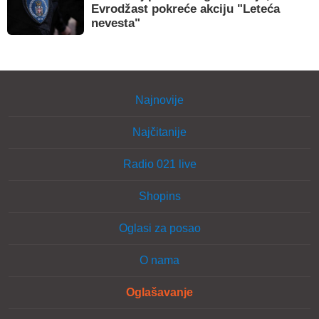
Evrodžast pokreće akciju "Leteća
nevesta"
Najnovije
Najčitanije
Radio 021 live
Shopins
Oglasi za posao
O nama
Oglašavanje