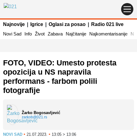
Najnovije
|
Igrice
|
Oglasi za posao
|
Radio 021 live
Novi Sad
Info
Život
Zabava
Najčitanije
Najkomentarisanije
Naj
FOTO, VIDEO: Umesto protesta
opozicija u NS napravila
performans - farbom polili
fotografije
Žarko Bogosavljević
zarkob@021.rs
•
•
NOVI SAD
21.07.2023.
13:05 > 13:06