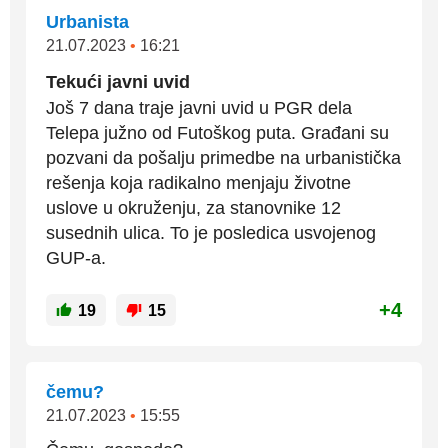
Urbanista
21.07.2023
•
16:21
Tekući javni uvid
Još 7 dana traje javni uvid u PGR dela
Telepa južno od Futoškog puta. Građani su
pozvani da pošalju primedbe na urbanistička
rešenja koja radikalno menjaju životne
uslove u okruženju, za stanovnike 12
susednih ulica. To je posledica usvojenog
GUP-a.
+4
19
15
čemu?
21.07.2023
•
15:55