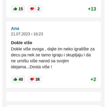
+13
15
2
Ana
21.07.2023
•
16:23
Dokle više
Dokle više ovoga , dajte im neko igralište za
decu pa nek se tamo igraju i skupljaju i da
ne urnišu više narod sa svojim
idejama...Dosta više !
+2
40
38