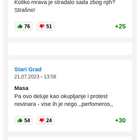
Koliko mrava je stradalo sada zbog njih?
Strašno!
+25
76
51
Stari Grad
21.07.2023
•
13:58
Masa
Pa ovo deluje kao okupljanje i protest
novinara - vise ih je nego ,,perfomeros,,
+30
54
24