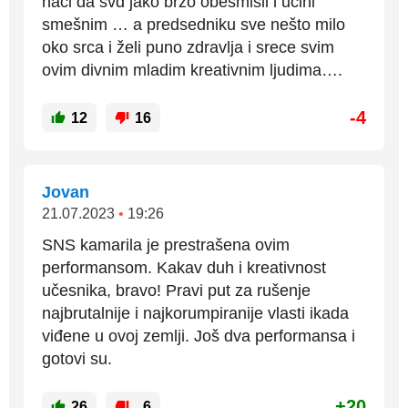
naći da svd jako brzo obesmisli i učini
smešnim … a predsedniku sve nešto milo
oko srca i želi puno zdravlja i srece svim
ovim divnim mladim kreativnim ljudima….
-4
12
16
Jovan
21.07.2023
•
19:26
SNS kamarila je prestrašena ovim
performansom. Kakav duh i kreativnost
učesnika, bravo! Pravi put za rušenje
najbrutalnije i najkorumpiranije vlasti ikada
viđene u ovoj zemlji. Još dva performansa i
gotovi su.
+20
26
6