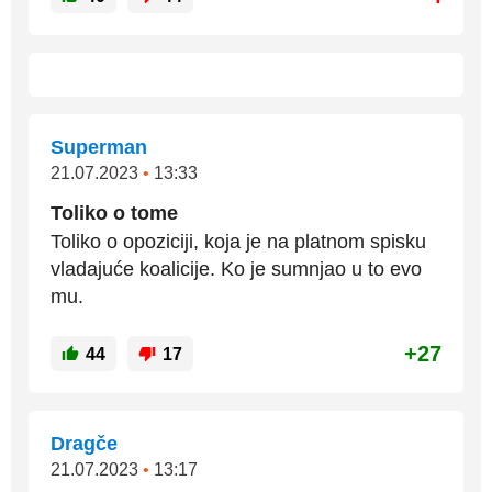
Superman
21.07.2023
•
13:33
Toliko o tome
Toliko o opoziciji, koja je na platnom spisku
vladajuće koalicije. Ko je sumnjao u to evo
mu.
+27
44
17
Dragče
21.07.2023
•
13:17