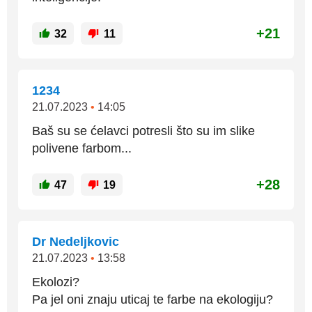
+21
32
11
1234
21.07.2023
•
14:05
Baš su se ćelavci potresli što su im slike
polivene farbom...
+28
47
19
Dr Nedeljkovic
21.07.2023
•
13:58
Ekolozi?
Pa jel oni znaju uticaj te farbe na ekologiju?