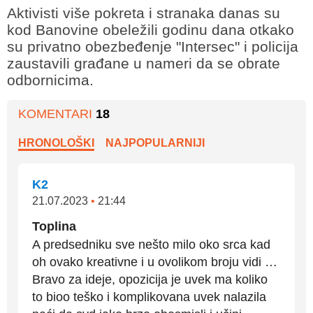
Aktivisti više pokreta i stranaka danas su
kod Banovine obeležili godinu dana otkako
su privatno obezbeđenje "Intersec" i policija
zaustavili građane u nameri da se obrate
odbornicima.
KOMENTARI
18
HRONOLOŠKI
NAJPOPULARNIJI
K2
21.07.2023
•
21:44
Toplina
A predsedniku sve nešto milo oko srca kad
oh ovako kreativne i u ovolikom broju vidi …
Bravo za ideje, opozicija je uvek ma koliko
to bioo teško i komplikovana uvek nalazila