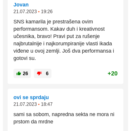
Jovan
21.07.2023
•
19:26
SNS kamarila je prestrašena ovim
performansom. Kakav duh i kreativnost
učesnika, bravo! Pravi put za rušenje
najbrutalnije i najkorumpiranije vlasti ikada
viđene u ovoj zemlji. Još dva performansa i
gotovi su.
+20
26
6
ovi se sprdaju
21.07.2023
•
18:47
sami sa sobom, napredna sekta ne mora ni
prstom da mrdne