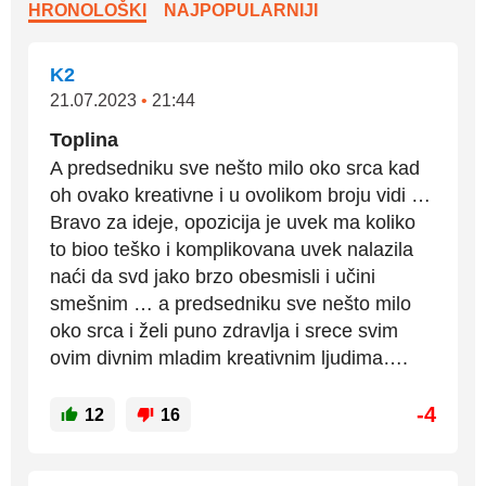
HRONOLOŠKI
NAJPOPULARNIJI
K2
21.07.2023
•
21:44
Toplina
A predsedniku sve nešto milo oko srca kad
oh ovako kreativne i u ovolikom broju vidi …
Bravo za ideje, opozicija je uvek ma koliko
to bioo teško i komplikovana uvek nalazila
naći da svd jako brzo obesmisli i učini
smešnim … a predsedniku sve nešto milo
oko srca i želi puno zdravlja i srece svim
ovim divnim mladim kreativnim ljudima….
-4
12
16