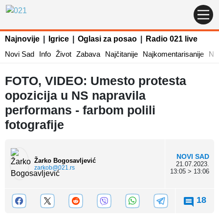
Najnovije
|
Igrice
|
Oglasi za posao
|
Radio 021 live
Novi Sad
Info
Život
Zabava
Najčitanije
Najkomentarisanije
Naj
FOTO, VIDEO: Umesto protesta
opozicija u NS napravila
performans - farbom polili
fotografije
NOVI SAD
Žarko Bogosavljević
21.07.2023.
zarkob@021.rs
13:05 > 13:06
18