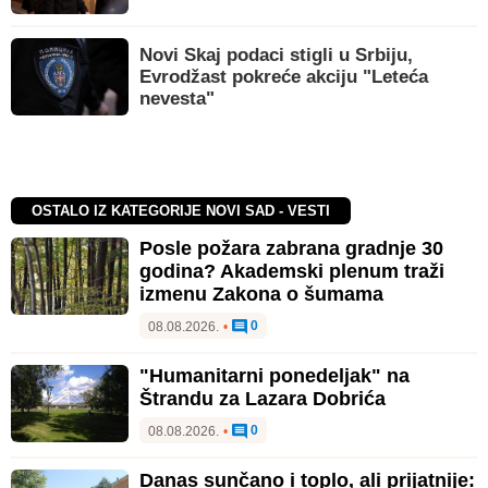
Novi Skaj podaci stigli u Srbiju,
Evrodžast pokreće akciju "Leteća
nevesta"
OSTALO IZ KATEGORIJE NOVI SAD - VESTI
Posle požara zabrana gradnje 30
godina? Akademski plenum traži
izmenu Zakona o šumama
0
08.08.2026.
•
"Humanitarni ponedeljak" na
Štrandu za Lazara Dobrića
0
08.08.2026.
•
Danas sunčano i toplo, ali prijatnije: