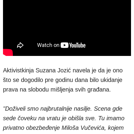
Aktivistkinja Suzana Jozić navela je da je ono
što se dogodilo pre godinu dana bilo ukidanje
prava na slobodu mišljenja svih građana.
"Doživeli smo najbrutalnije nasilje. Scena gde
sede čoveku na vratu je obišla sve. Tu imamo
privatno obezbeđenje Miloša Vučevića, kojem