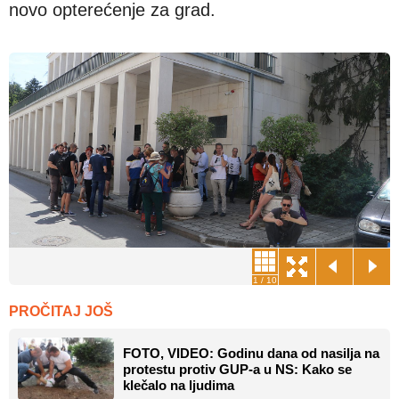
novo opterećenje za grad.
1
/
10
PROČITAJ JOŠ
FOTO, VIDEO: Godinu dana od nasilja na
protestu protiv GUP-a u NS: Kako se
klečalo na ljudima