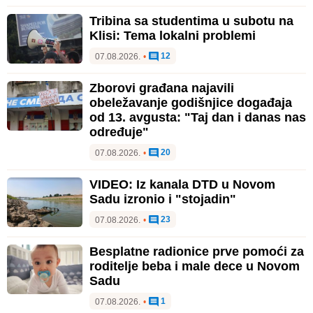
Tribina sa studentima u subotu na
Klisi: Tema lokalni problemi
12
07.08.2026.
•
Zborovi građana najavili
obeležavanje godišnjice događaja
od 13. avgusta: "Taj dan i danas nas
određuje"
20
07.08.2026.
•
VIDEO: Iz kanala DTD u Novom
Sadu izronio i "stojadin"
23
07.08.2026.
•
Besplatne radionice prve pomoći za
roditelje beba i male dece u Novom
Sadu
1
07.08.2026.
•