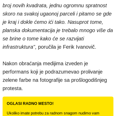
broj novih kvadrata, jednu ogromnu spratnost
skoro na svakoj ugaonoj parceli i pitamo se gde
je kraj i dokle ćemo ići tako. Nasuprot tome,
planska dokumentacija je trebalo mnogo više da
se brine o tome kako će se razvijati
infrastruktura"
, poručila je Ferik Ivanovič.
Nakon obraćanja medijima izveden je
performans koji je podrazumevao prolivanje
zelene farbe na fotografije sa prošlogodišnjeg
protesta.
OGLASI RADNO MESTO!
Ukoliko imate potrebu za radnom snagom nudimo vam