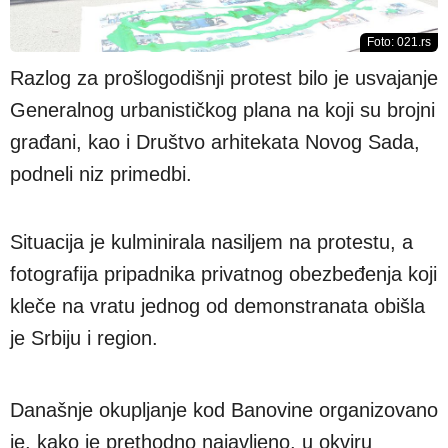
Foto: 021.rs
Razlog za prošlogodišnji protest bilo je usvajanje
Generalnog urbanističkog plana na koji su brojni
građani, kao i Društvo arhitekata Novog Sada,
podneli niz primedbi.
Situacija je kulminirala nasiljem na protestu, a
fotografija pripadnika privatnog obezbeđenja koji
kleče na vratu jednog od demonstranata obišla
je Srbiju i region.
Današnje okupljanje kod Banovine organizovano
je, kako je prethodno najavljeno, u okviru