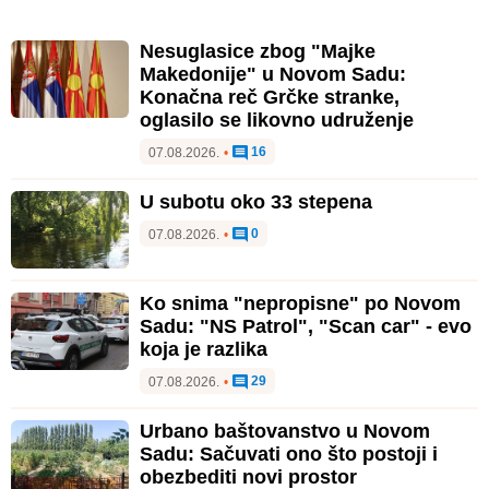
Nesuglasice zbog "Majke
Makedonije" u Novom Sadu:
Konačna reč Grčke stranke,
oglasilo se likovno udruženje
16
07.08.2026.
•
U subotu oko 33 stepena
0
07.08.2026.
•
Ko snima "nepropisne" po Novom
Sadu: "NS Patrol", "Scan car" - evo
koja je razlika
29
07.08.2026.
•
Urbano baštovanstvo u Novom
Sadu: Sačuvati ono što postoji i
obezbediti novi prostor