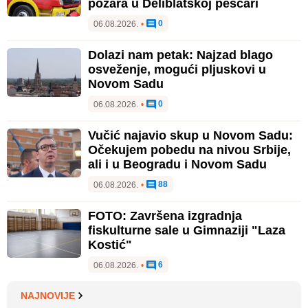
požara u Deliblatskoj peščari
0
06.08.2026.
•
Dolazi nam petak: Najzad blago
osveženje, mogući pljuskovi u
Novom Sadu
0
06.08.2026.
•
Vučić najavio skup u Novom Sadu:
Očekujem pobedu na nivou Srbije,
ali i u Beogradu i Novom Sadu
88
06.08.2026.
•
FOTO: Završena izgradnja
fiskulturne sale u Gimnaziji "Laza
Kostić"
6
06.08.2026.
•
NAJNOVIJE