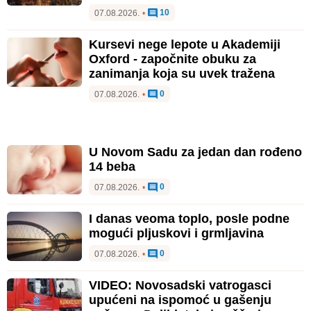
10
07.08.2026.
•
Kursevi nege lepote u Akademiji
Oxford - započnite obuku za
zanimanja koja su uvek tražena
0
07.08.2026.
•
U Novom Sadu za jedan dan rođeno
14 beba
0
07.08.2026.
•
I danas veoma toplo, posle podne
mogući pljuskovi i grmljavina
0
07.08.2026.
•
VIDEO: Novosadski vatrogasci
upućeni na ispomoć u gašenju