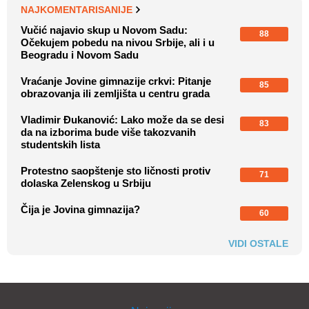
NAJKOMENTARISANIJE
Vučić najavio skup u Novom Sadu:
88
Očekujem pobedu na nivou Srbije, ali i u
Beogradu i Novom Sadu
Vraćanje Jovine gimnazije crkvi: Pitanje
85
obrazovanja ili zemljišta u centru grada
Vladimir Đukanović: Lako može da se desi
83
da na izborima bude više takozvanih
studentskih lista
Protestno saopštenje sto ličnosti protiv
71
dolaska Zelenskog u Srbiju
Čija je Jovina gimnazija?
60
VIDI OSTALE