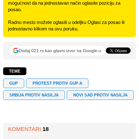
mogućnost da na jednostavan način oglasite poziciju za
posao.
Radno mesto možete oglasiti u odeljku Oglasi za posao ili
jednostavno klikom na ovu poruku.
Dodaj 021.rs kao glavni izvor na Google-u
TEME
GUP
PROTEST PROTIV GUP-A
SRBIJA PROTIV NASILJA
NOVI SAD PROTIV NASILJA
KOMENTARI
18