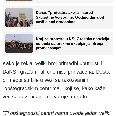
Danas "protestna akcija" ispred
Skupštine Vojvodine: Godinu dana od
nasilja nad građanima
Kraj za proteste u NS: Gradska opozicija
odlučila da prekine okupljanja "Srbija
protiv nasilja"
Kako je rekla, veliki broj primedbi uputili su i
DaNS i građani, ali one nisu prihvaćena. Dosta
primedbi su bile u vezi sa takozvanim
"opštegradskim centrima", koji se, kako kaže,
već sada značajno ostvaruje u gradu.
"Ti opštegradski centri nama uvode jedan veliki