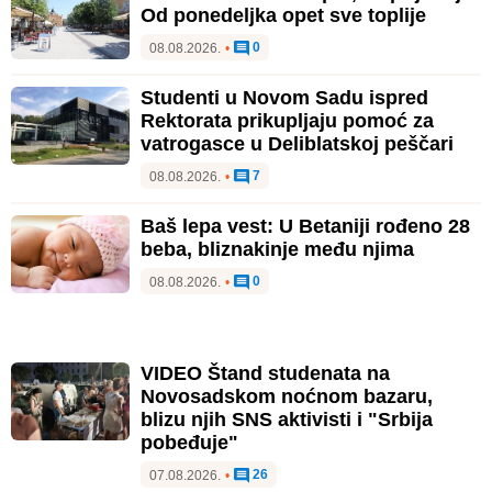
Od ponedeljka opet sve toplije
0
08.08.2026.
•
Studenti u Novom Sadu ispred
Rektorata prikupljaju pomoć za
vatrogasce u Deliblatskoj peščari
7
08.08.2026.
•
Baš lepa vest: U Betaniji rođeno 28
beba, bliznakinje među njima
0
08.08.2026.
•
VIDEO Štand studenata na
Novosadskom noćnom bazaru,
blizu njih SNS aktivisti i "Srbija
pobeđuje"
26
07.08.2026.
•