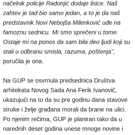
načelnik policije Radonjić dodaje lisice. Naš
zahtev je tad bio samo jedan, a to je da naš
predstavnik Novi Nebojša Milenković uđe na
famoznu sednicu. Mi smo sprečeni u tome.
Ostaje mi na ponos da sam bila deo ljudi koji su
stali u odbranu smisla, razuma, poštenja",
poručila je ona.
Na GUP se osvrnula predsednica Društva
arhitekata Novog Sada Ana Ferik Ivanovič,
ukazujući na to da su pre godinu dana stavove
struke i želje građana morali da brane na ulici.
Po njenim rečima, GUP je planiran tako da u
narednih deset godina unese mnoge novine i