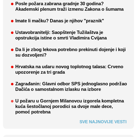
Posle požara zabrana gradnje 30 godina?
Akademski plenum traži izmenu Zakona o šumama
Imate li mačku? Danas je njihov "praznik"
Ustavobranitelji: Saopštenje Tužilaštva je
opstrukcija istine o smrti Vladimira Cvijana
Da li je zbog lekova potrebno prekinuti dojenje i koji
su dozvoljeni?
Hrvatska na udaru novog toplotnog talasa: Crveno
upozorenje za tri grada
Zagrađanin: Glavni odbor SPS jednoglasno podržao
Dačića o samostalnom izlasku na izbore
U požaru u Gornjem Milanovcu izgorela kompletna
kuća šestočlanoj porodici sa dvoje male dece,
pomoć potrebna
SVE NAJNOVIJE VESTI