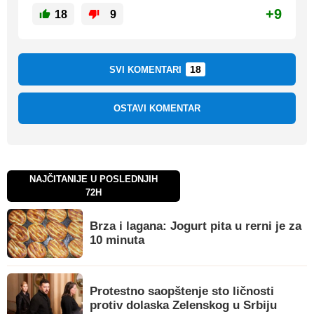
+9
18
9
18
SVI KOMENTARI
OSTAVI KOMENTAR
NAJČITANIJE U POSLEDNJIH
72H
Brza i lagana: Jogurt pita u rerni je za
10 minuta
Protestno saopštenje sto ličnosti
protiv dolaska Zelenskog u Srbiju