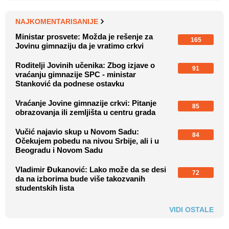
NAJKOMENTARISANIJE
Ministar prosvete: Možda je rešenje za
165
Jovinu gimnaziju da je vratimo crkvi
Roditelji Jovinih učenika: Zbog izjave o
91
vraćanju gimnazije SPC - ministar
Stanković da podnese ostavku
Vraćanje Jovine gimnazije crkvi: Pitanje
85
obrazovanja ili zemljišta u centru grada
Vučić najavio skup u Novom Sadu:
84
Očekujem pobedu na nivou Srbije, ali i u
Beogradu i Novom Sadu
Vladimir Đukanović: Lako može da se desi
72
da na izborima bude više takozvanih
studentskih lista
VIDI OSTALE