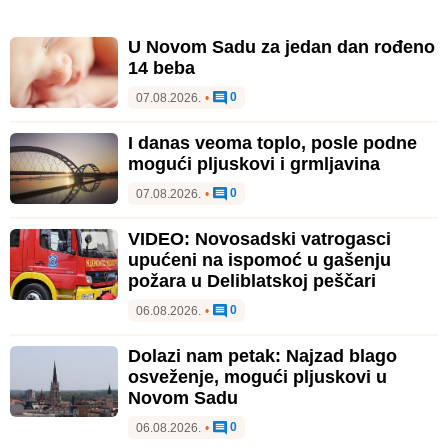
U Novom Sadu za jedan dan rođeno
14 beba
0
07.08.2026.
•
I danas veoma toplo, posle podne
mogući pljuskovi i grmljavina
0
07.08.2026.
•
VIDEO: Novosadski vatrogasci
upućeni na ispomoć u gašenju
požara u Deliblatskoj peščari
0
06.08.2026.
•
Dolazi nam petak: Najzad blago
osveženje, mogući pljuskovi u
Novom Sadu
0
06.08.2026.
•