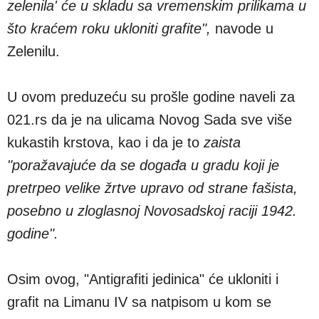
zelenila' će u skladu sa vremenskim prilikama u
što kraćem roku ukloniti grafite",
navode u
Zelenilu.
U ovom preduzeću su prošle godine naveli za
021.rs da je na ulicama Novog Sada sve više
kukastih krstova, kao i da je to
zaista
"poražavajuće da se događa u gradu koji je
pretrpeo velike žrtve upravo od strane fašista,
posebno u zloglasnoj Novosadskoj raciji 1942.
godine".
Osim ovog, "Antigrafiti jedinica" će ukloniti i
grafit na Limanu IV sa natpisom u kom se