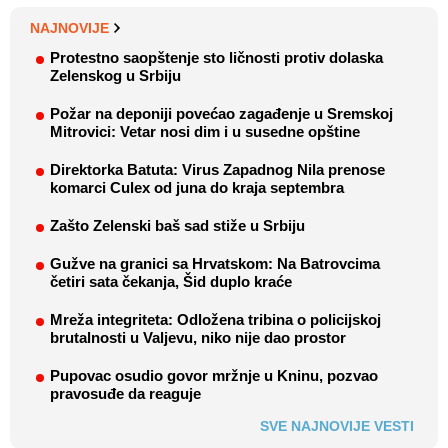
NAJNOVIJE
Protestno saopštenje sto ličnosti protiv dolaska
Zelenskog u Srbiju
Požar na deponiji povećao zagađenje u Sremskoj
Mitrovici: Vetar nosi dim i u susedne opštine
Direktorka Batuta: Virus Zapadnog Nila prenose
komarci Culex od juna do kraja septembra
Zašto Zelenski baš sad stiže u Srbiju
Gužve na granici sa Hrvatskom: Na Batrovcima
četiri sata čekanja, Šid duplo kraće
Mreža integriteta: Odložena tribina o policijskoj
brutalnosti u Valjevu, niko nije dao prostor
Pupovac osudio govor mržnje u Kninu, pozvao
pravosuđe da reaguje
SVE NAJNOVIJE VESTI