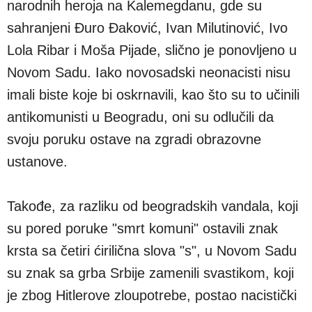
narodnih heroja na Kalemegdanu, gde su
sahranjeni Đuro Đaković, Ivan Milutinović, Ivo
Lola Ribar i Moša Pijade, slično je ponovljeno u
Novom Sadu. Iako novosadski neonacisti nisu
imali biste koje bi oskrnavili, kao što su to učinili
antikomunisti u Beogradu, oni su odlučili da
svoju poruku ostave na zgradi obrazovne
ustanove.
Takođe, za razliku od beogradskih vandala, koji
su pored poruke "smrt komuni" ostavili znak
krsta sa četiri ćirilična slova "s", u Novom Sadu
su znak sa grba Srbije zamenili svastikom, koji
je zbog Hitlerove zloupotrebe, postao nacistički