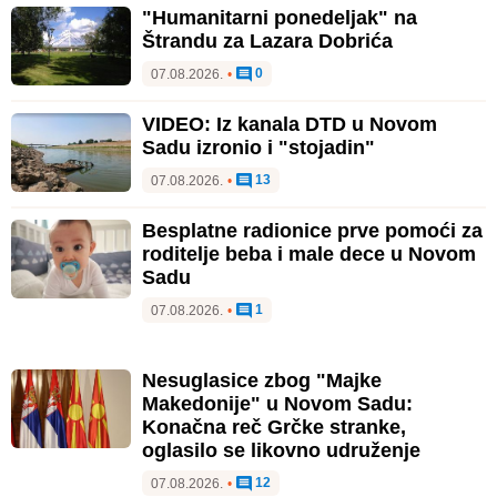
"Humanitarni ponedeljak" na
Štrandu za Lazara Dobrića
0
07.08.2026.
•
VIDEO: Iz kanala DTD u Novom
Sadu izronio i "stojadin"
13
07.08.2026.
•
Besplatne radionice prve pomoći za
roditelje beba i male dece u Novom
Sadu
1
07.08.2026.
•
Nesuglasice zbog "Majke
Makedonije" u Novom Sadu:
Konačna reč Grčke stranke,
oglasilo se likovno udruženje
12
07.08.2026.
•