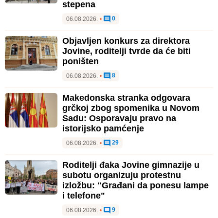
stepena
0
06.08.2026.
•
Objavljen konkurs za direktora
Jovine, roditelji tvrde da će biti
poništen
8
06.08.2026.
•
Makedonska stranka odgovara
grčkoj zbog spomenika u Novom
Sadu: Osporavaju pravo na
istorijsko pamćenje
29
06.08.2026.
•
Roditelji đaka Jovine gimnazije u
subotu organizuju protestnu
izložbu: "Građani da ponesu lampe
i telefone"
9
06.08.2026.
•