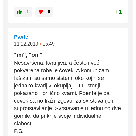
+1
1
0
Pavle
11.12.2019
•
15:49
"mi", "oni"
Nesavršena, kvarljiva, a često i već
pokvarena roba je čovek. A komunizam i
fašizam su samo sistemi oko kojih se
jednako kvarljivi okupljaju. I u istoriji
pokazano - prilično kvarni. Poenta je da
čovek samo traži izgovor za svrstavanje i
suprotstavljanje. Svrstavanje u jednu od dve
gomile, da prikrije svoje individualne
slabosti.
P.S.