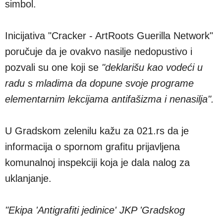
simbol.
Inicijativa "Cracker - ArtRoots Guerilla Network"
poručuje da je ovakvo nasilje nedopustivo i
pozvali su one koji se
"deklarišu kao vodeći u
radu s mladima da dopune svoje programe
elementarnim lekcijama antifašizma i nenasilja".
U Gradskom zelenilu kažu za 021.rs da je
informacija o spornom grafitu prijavljena
komunalnoj inspekciji koja je dala nalog za
uklanjanje.
"Ekipa 'Antigrafiti jedinice' JKP 'Gradskog