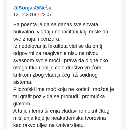
@Sonja @Neša
12.12.2019
•
22:07
Pa poenta je da se danas sve shvata
bukvalno, vladaju nenačitani koji misle da
sve znaju, i cenzura.
Iz nedelovanja fakulteta vidi se da on tj
odgovirni za reagivanje nisu na nivou
svesnom svoje moći i prava da digne oko
ovoga frku i polije celo društvo vrućom
kritikom zbog vladajućeg fašisoidnog
sistema.
Filozofski ima moć koju ne koristi i možda je
taj grafit poziv da se probudi i promućka
glavom.
A tu je i tema širenja vladavine nekritičkog
mišljenja koje je neakademska tvorevina i
kao takvo uljez na Univerzitetu.