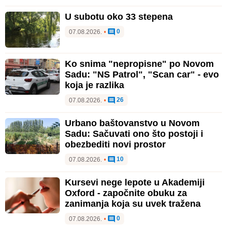
U subotu oko 33 stepena
0
07.08.2026.
•
Ko snima "nepropisne" po Novom
Sadu: "NS Patrol", "Scan car" - evo
koja je razlika
26
07.08.2026.
•
Urbano baštovanstvo u Novom
Sadu: Sačuvati ono što postoji i
obezbediti novi prostor
10
07.08.2026.
•
Kursevi nege lepote u Akademiji
Oxford - započnite obuku za
zanimanja koja su uvek tražena
0
07.08.2026.
•