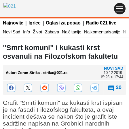
Najnovije
|
Igrice
|
Oglasi za posao
|
Radio 021 live
Novi Sad
Info
Život
Zabava
Najčitanije
Najkomentarisanije
Naj
"Smrt komuni" i kukasti krst
osvanuli na Filozofskom fakultetu
NOVI SAD
Autor
:
Zoran Strika - strika@021.rs
10.12.2019.
15:25 > 17:44
20
Grafit "Smrti komuni" uz kukasti krst ispisan
je na fasadi Filozofskog fakulteta, a ovaj
incident dešava se nakon što je grafit iste
sadržine napisan na Grobnici narodnih