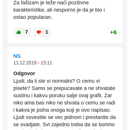
Za fašizam je teže naći pozitivne
karakteristike, ali nesporno je da je bio i
ostao popularan.
+6
7
1
NS
11.12.2019
•
15:11
Odgovor
Ljudi, da li ste vi normalni? O cemu vi
pisete? Samo se prepucavate a ne shvatate
sustinu i kakvu poruku salje ovaj grafit. Zar
niko ama bas niko ne shvata o cemu se radi
i kakva je psiha onoga koji je ovo napisao.
Ljudi osvestite se vec jednom i prestanite da
se svadjate. Svi zajedno treba da se borimo