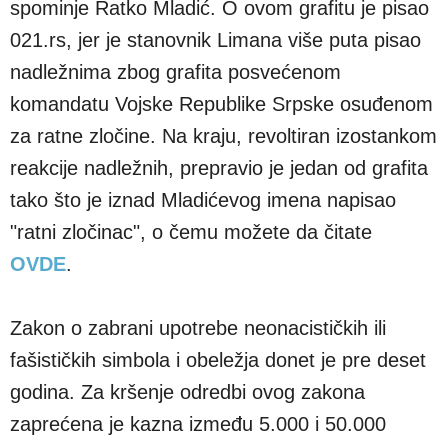
spominje Ratko Mladić. O ovom grafitu je pisao
021.rs, jer je stanovnik Limana više puta pisao
nadležnima zbog grafita posvećenom
komandatu Vojske Republike Srpske osuđenom
za ratne zločine. Na kraju, revoltiran izostankom
reakcije nadležnih, prepravio je jedan od grafita
tako što je iznad Mladićevog imena napisao
"ratni zločinac", o čemu možete da čitate
OVDE
.
Zakon o zabrani upotrebe neonacističkih ili
fašističkih simbola i obeležja donet je pre deset
godina. Za kršenje odredbi ovog zakona
zaprećena je kazna između 5.000 i 50.000