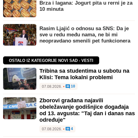
Brza i lagana: Jogurt pita u rerni je za
10 minuta
Rasim Ljajić o odnosu sa SNS: Da je
sve u redu među nama, ne bi mi
neopravdano smenili pet funkcionera
OSTALO IZ KATEGORIJE NOVI SAD - VESTI
Tribina sa studentima u subotu na
Klisi: Tema lokalni problemi
10
07.08.2026.
•
Zborovi građana najavili
obeležavanje godišnjice događaja
od 13. avgusta: "Taj dan i danas nas
određuje"
4
07.08.2026.
•