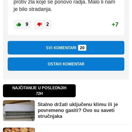
protiv zla koje se ponovo radja. Malo li nam
je bilo stradanja.
+7
9
2
20
SVI KOMENTARI
OSTAVI KOMENTAR
NAJČITANIJE U POSLEDNJIH
72H
Stalno držati uključenu klimu ili je
povremeno gasiti? Ovo su saveti
stručnjaka