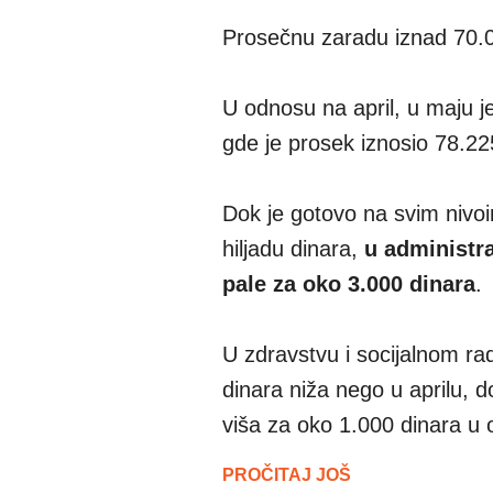
Prosečnu zaradu iznad 70.0
U odnosu na april, u maju j
gde je prosek iznosio 78.22
Dok je gotovo na svim nivo
hiljadu dinara,
u administr
pale za oko 3.000 dinara
.
U zdravstvu i socijalnom ra
dinara niža nego u aprilu, d
viša za oko 1.000 dinara u 
PROČITAJ JOŠ