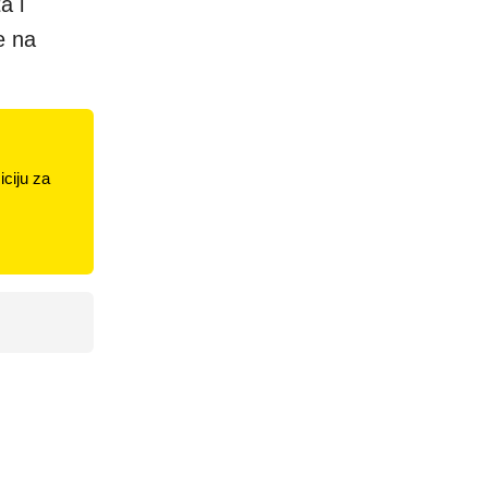
a i
e na
ciju za