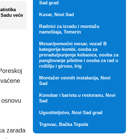
Sad grad
tatistika
Kuvar, Novi Sad
 Sadu veće
Radnici za izradu i montažu
nameštaja, Temerin
Mesar/pomoćni mesar, vozač B
kategorije-kombi, osoba za
preradu/punjenje kobasica, osoba za
panglovanje piletine i osoba za rad u
roštilju i girosu, Irig
Poreskoj
Montažer cevnih instalacija, Novi
hvaćene
Sad
Konobar i barista u restoranu, Novi
o osnovu
Sad
Ugostiteljstvo, Novi Sad grad
Trgovac, Bačka Topola
ka zarada