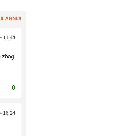
LARNIJI
•
11:44
ko zbog
0
•
16:24