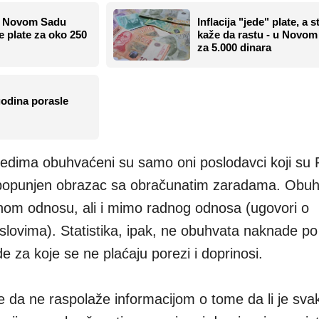
u Novom Sadu
Inflacija "jede" plate, a s
e plate za oko 250
kaže da rastu - u Novom
za 5.000 dinara
godina porasle
ledima obuhvaćeni su samo oni poslodavci koji su 
ki popunjen obrazac sa obračunatim zaradama. Obu
nom odnosu, ali i mimo radnog odnosa (ugovori o
ovima). Statistika, ipak, ne obuhvata naknade p
 za koje se ne plaćaju porezi i doprinosi.
 da ne raspolaže informacijom o tome da li je sva