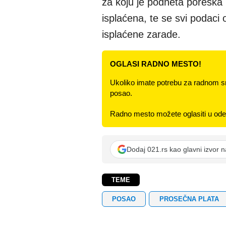
za koju je podneta poreska 
isplaćena, te se svi podac
isplaćene zarade.
OGLASI RADNO MESTO!
Ukoliko imate potrebu za radnom s
posao.
Radno mesto možete oglasiti u odel
Dodaj 021.rs kao glavni izvor 
TEME
POSAO
PROSEČNA PLATA