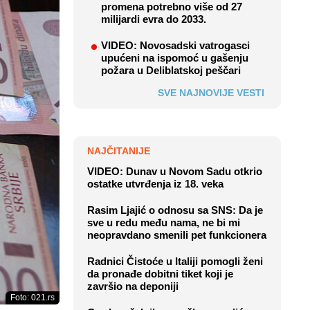
promena potrebno više od 27
milijardi evra do 2033.
VIDEO: Novosadski vatrogasci
upućeni na ispomoć u gašenju
požara u Deliblatskoj peščari
SVE NAJNOVIJE VESTI
NAJČITANIJE
VIDEO: Dunav u Novom Sadu otkrio
ostatke utvrđenja iz 18. veka
Rasim Ljajić o odnosu sa SNS: Da je
sve u redu među nama, ne bi mi
neopravdano smenili pet funkcionera
Radnici Čistoće u Italiji pomogli ženi
da pronađe dobitni tiket koji je
završio na deponiji
Foto: 021.rs