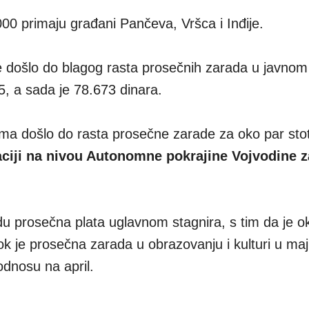
00 primaju građani Pančeva, Vršca i Inđije.
e došlo do blagog rasta prosečnih zarada u javnom
5, a sada je 78.673 dinara.
ima došlo do rasta prosečne zarade za oko par sto
aciji na nivou Autonomne pokrajine Vojvodine 
du prosečna plata uglavnom stagnira, s tim da je o
ok je prosečna zarada u obrazovanju i kulturi u maj
odnosu na april.