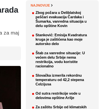
NAJNOVIJE
arada
Zbog požara u Deliblatskoj
peščari evakuacija Čardaka i
Šumarka, vanredna situacija u
delu opštine Kovin
a za maj
Stanković: Emisija Kvadratura
kruga je zaštićena kao moje
autorsko delo
Štab za vanredne situacije: U
većem delu Srbije nema
restrikcija, vodu koristite
racionalno
Slovačka izmerila rekordnu
temperaturu od 42,2 stepena
Celzijusa
Od sutra restrikcije vode u
delovima opštine Arilje
Za zaštitu Srbije od klimatskih