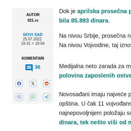
Dok je
aprilska prosečna 
AUTOR
bila 85.893 dinara
.
021.rs
NOVI SAD
Na nivou Srbije, prosečna n
25.07.2022.
19:31 > 19:54
Na nivou Vojvodine, taj izno
KOMENTARI
Medijalna neto zarada za ma
36
polovina zaposlenih ostv
Novosađani imaju najveće pl
opština. U čak 11 vojvođans
najnepovoljnijem položaju 
dinara, tek nešto viši od