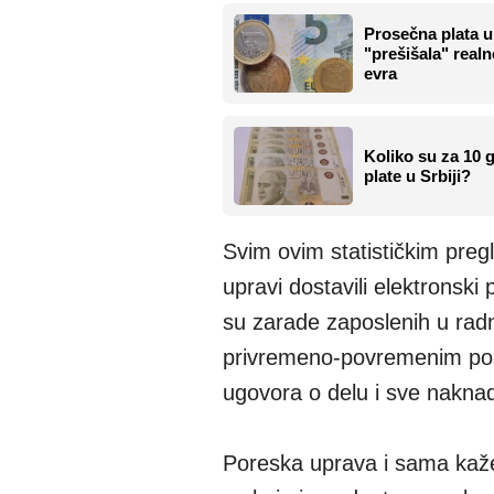
Prosečna plata 
"prešišala" realn
evra
Koliko su za 10 
plate u Srbiji?
Svim ovim statističkim preg
upravi dostavili elektrons
su zarade zaposlenih u rad
privremeno-povremenim posl
ugovora o delu i sve naknade
Poreska uprava i sama kaže