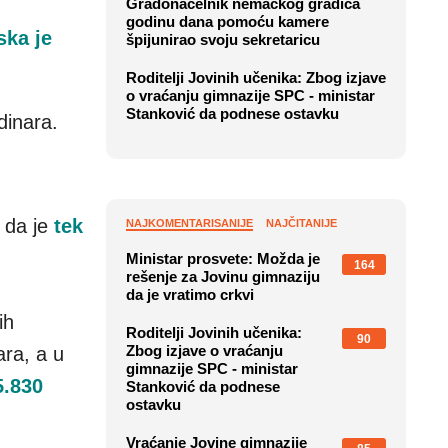
Gradonačelnik nemačkog gradića
godinu dana pomoću kamere
ska je
špijunirao svoju sekretaricu
Roditelji Jovinih učenika: Zbog izjave
o vraćanju gimnazije SPC - ministar
Stanković da podnese ostavku
dinara.
 da je
tek
NAJKOMENTARISANIJE
NAJČITANIJE
Ministar prosvete: Možda je
164
rešenje za Jovinu gimnaziju
da je vratimo crkvi
ih
Roditelji Jovinih učenika:
90
Zbog izjave o vraćanju
ara, a u
gimnazije SPC - ministar
5.830
Stanković da podnese
ostavku
Vraćanje Jovine gimnazije