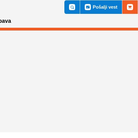
Pošalji vest
bava