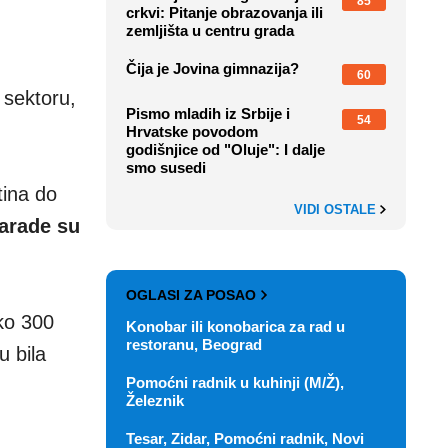
85
crkvi: Pitanje obrazovanja ili
zemljišta u centru grada
Čija je Jovina gimnazija?
60
 sektoru,
Pismo mladih iz Srbije i
54
Hrvatske povodom
godišnjice od "Oluje": I dalje
smo susedi
tina do
VIDI OSTALE
zarade su
OGLASI ZA POSAO
ko 300
Konobar ili konobarica za rad u
restoranu, Beograd
u bila
Pomoćni radnik u kuhinji (M/Ž),
Železnik
Tesar, Zidar, Pomoćni radnik, Novi