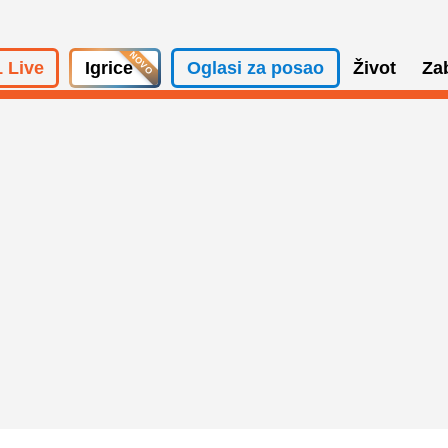
 Live
Igrice
Oglasi za posao
Život
Za