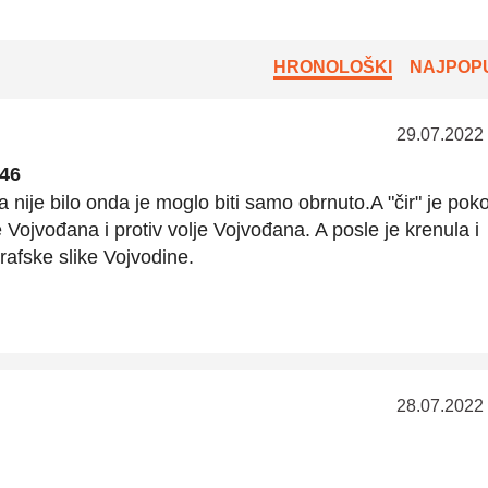
HRONOLOŠKI
NAJPOPU
29.07.2022
:46
 a nije bilo onda je moglo biti samo obrnuto.A "čir" je po
e Vojvođana i protiv volje Vojvođana. A posle je krenula i
afske slike Vojvodine.
28.07.2022