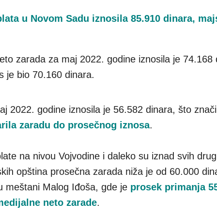
plata u Novom Sadu iznosila 85.910 dinara, maj
eto zarada za maj 2022. godine iznosila je 74.168 
s je bio 70.160 dinara.
j 2022. godine iznosila je 56.582 dinara, što znači
arila zaradu do prosečnog iznosa
.
ate na nivou Vojvodine i daleko su iznad svih drug
kih opština prosečna zarada niža je od 60.000 din
su meštani Malog Iđoša, gde je
prosek primanja 5
 medijalne neto zarade
.