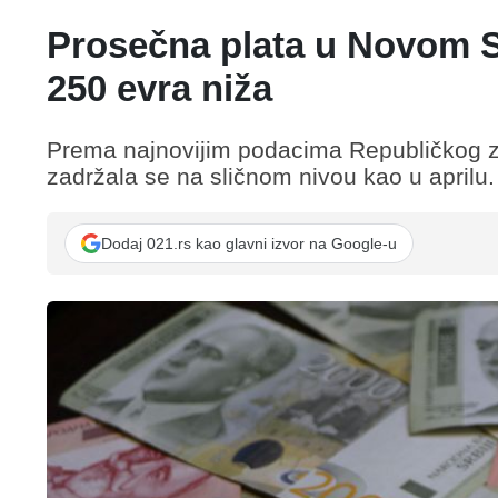
Prosečna plata u Novom S
250 evra niža
Prema najnovijim podacima Republičkog za
zadržala se na sličnom nivou kao u aprilu.
Dodaj 021.rs kao glavni izvor na Google-u