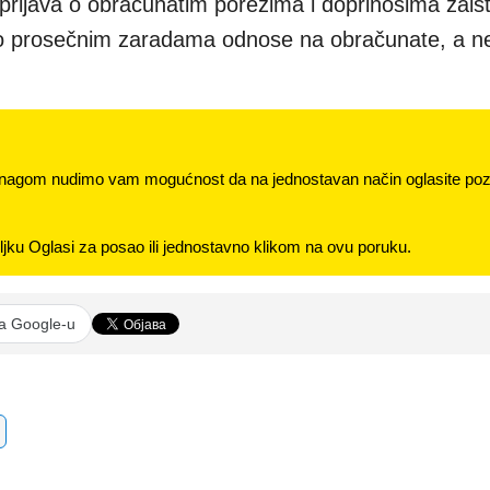
prijava o obračunatim porezima i doprinosima zaist
i o prosečnim zaradama odnose na obračunate, a n
nagom nudimo vam mogućnost da na jednostavan način oglasite pozi
jku Oglasi za posao ili jednostavno klikom na ovu poruku.
na Google-u