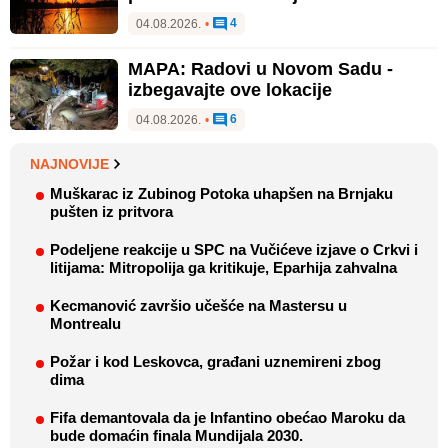
4
04.08.2026.
•
MAPA: Radovi u Novom Sadu -
izbegavajte ove lokacije
6
04.08.2026.
•
NAJNOVIJE
Muškarac iz Zubinog Potoka uhapšen na Brnjaku
pušten iz pritvora
Podeljene reakcije u SPC na Vučićeve izjave o Crkvi i
litijama: Mitropolija ga kritikuje, Eparhija zahvalna
Kecmanović završio učešće na Mastersu u
Montrealu
Požar i kod Leskovca, građani uznemireni zbog
dima
Fifa demantovala da je Infantino obećao Maroku da
bude domaćin finala Mundijala 2030.