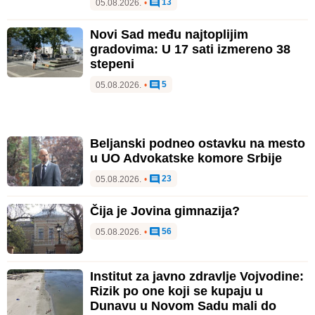
13
05.08.2026.
•
Novi Sad među najtoplijim
gradovima: U 17 sati izmereno 38
stepeni
5
05.08.2026.
•
Beljanski podneo ostavku na mesto
u UO Advokatske komore Srbije
23
05.08.2026.
•
Čija je Jovina gimnazija?
56
05.08.2026.
•
Institut za javno zdravlje Vojvodine:
Rizik po one koji se kupaju u
Dunavu u Novom Sadu mali do