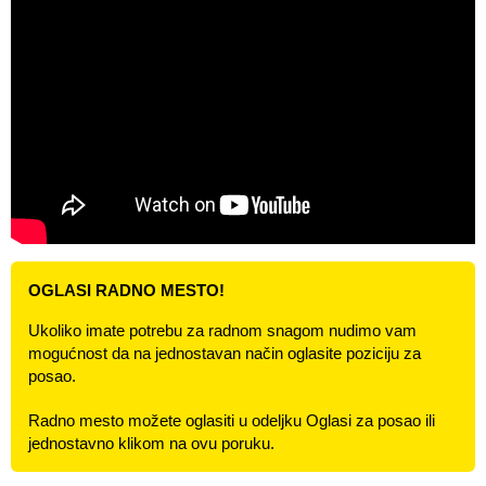
OGLASI RADNO MESTO!
Ukoliko imate potrebu za radnom snagom nudimo vam
mogućnost da na jednostavan način oglasite poziciju za
posao.
Radno mesto možete oglasiti u odeljku Oglasi za posao ili
jednostavno klikom na ovu poruku.