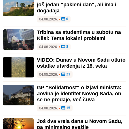
još jedan "pakleni dan", ali ima i
događaja
0
04.08.2026.
•
Tribina sa studentima u subotu na
Klisi: Tema lokalni problemi
8
04.08.2026.
•
VIDEO: Dunav u Novom Sadu otkrio
ostatke utvrđenja iz 18. veka
23
04.08.2026.
•
GP "Solidarnost" o izjavi ministra:
Jovina je identitet Novog Sada, on
se ne predaje, već čuva
15
04.08.2026.
•
Još dva vrela dana u Novom Sadu,
pa minimalno svežije