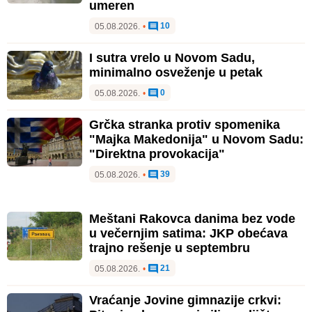
umeren
10
05.08.2026.
•
I sutra vrelo u Novom Sadu,
minimalno osveženje u petak
0
05.08.2026.
•
Grčka stranka protiv spomenika
"Majka Makedonija" u Novom Sadu:
"Direktna provokacija"
39
05.08.2026.
•
Meštani Rakovca danima bez vode
u večernjim satima: JKP obećava
trajno rešenje u septembru
21
05.08.2026.
•
Vraćanje Jovine gimnazije crkvi: