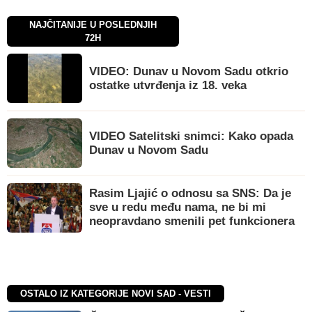
NAJČITANIJE U POSLEDNJIH
72H
VIDEO: Dunav u Novom Sadu otkrio
ostatke utvrđenja iz 18. veka
VIDEO Satelitski snimci: Kako opada
Dunav u Novom Sadu
Rasim Ljajić o odnosu sa SNS: Da je
sve u redu među nama, ne bi mi
neopravdano smenili pet funkcionera
OSTALO IZ KATEGORIJE NOVI SAD - VESTI