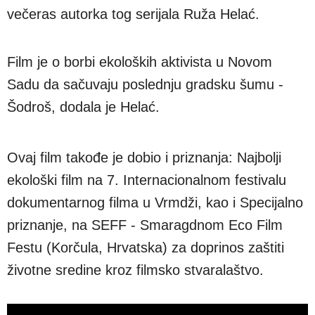
večeras autorka tog serijala Ruža Helać.
Film je o borbi ekoloških aktivista u Novom
Sadu da sačuvaju poslednju gradsku šumu -
Šodroš, dodala je Helać.
Ovaj film takođe je dobio i priznanja: Najbolji
ekološki film na 7. Internacionalnom festivalu
dokumentarnog filma u Vrmdži, kao i Specijalno
priznanje, na SEFF - Smaragdnom Eco Film
Festu (Korčula, Hrvatska) za doprinos zaštiti
životne sredine kroz filmsko stvaralaštvo.