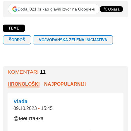
Dodaj 021.rs kao glavni izvor na Google-u
TEME
ŠODROŠ
VOJVOĐANSKA ZELENA INICIJATIVA
KOMENTARI
11
HRONOLOŠKI
NAJPOPULARNIJI
Vlada
09.10.2023
•
15:45
@Мештанка