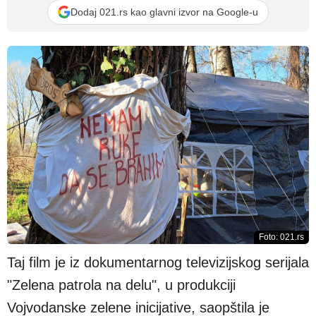
Dodaj 021.rs kao glavni izvor na Google-u
Foto: 021.rs
Taj film je iz dokumentarnog televizijskog serijala
"Zelena patrola na delu", u produkciji
Vojvodanske zelene inicijative, saopštila je