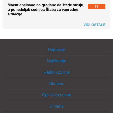
Macut apelovao na građane da štede struju,
65
u ponedeljak sednica Štaba za vanredne
situacije
VIDI OSTALE
Najnovije
Najčitanije
Radio 021 live
Shopins
Oglasi za posao
O nama