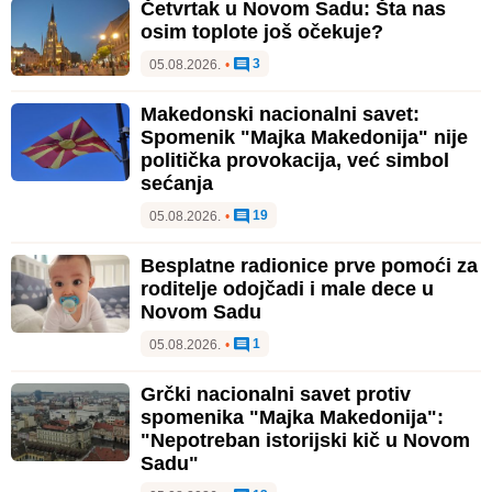
Četvrtak u Novom Sadu: Šta nas
osim toplote još očekuje?
3
05.08.2026.
•
Makedonski nacionalni savet:
Spomenik "Majka Makedonija" nije
politička provokacija, već simbol
sećanja
19
05.08.2026.
•
Besplatne radionice prve pomoći za
roditelje odojčadi i male dece u
Novom Sadu
1
05.08.2026.
•
Grčki nacionalni savet protiv
spomenika "Majka Makedonija":
"Nepotreban istorijski kič u Novom
Sadu"