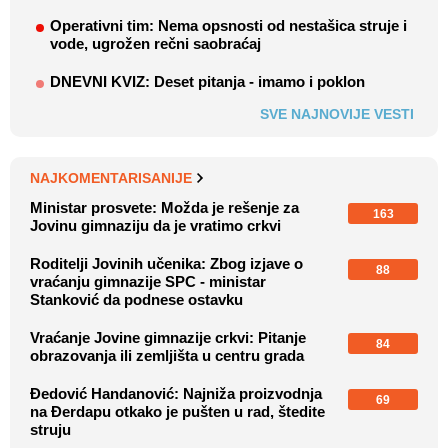
Operativni tim: Nema opsnosti od nestašica struje i
vode, ugrožen rečni saobraćaj
DNEVNI KVIZ: Deset pitanja - imamo i poklon
SVE NAJNOVIJE VESTI
NAJKOMENTARISANIJE
Ministar prosvete: Možda je rešenje za
163
Jovinu gimnaziju da je vratimo crkvi
Roditelji Jovinih učenika: Zbog izjave o
88
vraćanju gimnazije SPC - ministar
Stanković da podnese ostavku
Vraćanje Jovine gimnazije crkvi: Pitanje
84
obrazovanja ili zemljišta u centru grada
Đedović Handanović: Najniža proizvodnja
69
na Đerdapu otkako je pušten u rad, štedite
struju