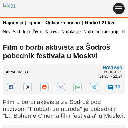
Najnovije
|
Igrice
|
Oglasi za posao
|
Radio 021 live
Novi Sad
Info
Život
Zabava
Najčitanije
Najkomentarisanije
Naj
Film o borbi aktivista za Šodroš
pobednik festivala u Moskvi
NOVI SAD
Autor
:
021.rs
08.10.2023.
21:26 > 21:27
11
Film o borbi aktivista za Šodroš pod
nazivom "Probudi se narode" je pobednik
"La Boheme Cinema film festivala" u Moskvi.