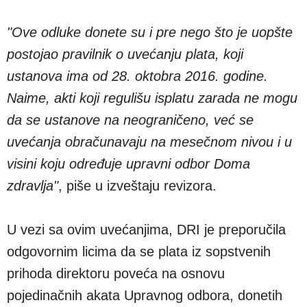
"Ove odluke donete su i pre nego što je uopšte
postojao pravilnik o uvećanju plata, koji
ustanova ima od 28. oktobra 2016. godine.
Naime, akti koji regulišu isplatu zarada ne mogu
da se ustanove na neograničeno, već se
uvećanja obračunavaju na mesečnom nivou i u
visini koju određuje upravni odbor Doma
zdravlja"
, piše u izveštaju revizora.
U vezi sa ovim uvećanjima, DRI je preporučila
odgovornim licima da se plata iz sopstvenih
prihoda direktoru poveća na osnovu
pojedinačnih akata Upravnog odbora, donetih