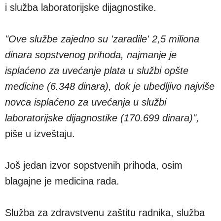
i služba laboratorijske dijagnostike.
"Ove službe zajedno su 'zaradile' 2,5 miliona
dinara sopstvenog prihoda, najmanje je
isplaćeno za uvećanje plata u službi opšte
medicine (6.348 dinara), dok je ubedljivo najviše
novca isplaćeno za uvećanja u službi
laboratorijske dijagnostike (170.699 dinara)",
piše u izveštaju.
Još jedan izvor sopstvenih prihoda, osim
blagajne je medicina rada.
Služba za zdravstvenu zaštitu radnika, služba