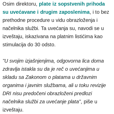
Osim direktoru,
plate iz sopstvenih prihoda
su uvećavane i drugim zaposlenima
, i to bez
prethodne procedure u vidu obrazloženja i
načelnika službi. Ta uvećanja su, navodi se u
izveštaju, iskazivana na platnim listićima kao
stimulacija do 30 odsto.
"U svojim izjašnjenjima, odgovorna lica doma
zdravlja istakla su da je reč o uvećanjima u
skladu sa Zakonom o platama u državnim
organima i javnim službama, ali u toku revizije
DRI nisu predočeni obrazloženi predlozi
načelnika službi za uvećanje plata"
, piše u
izveštaju.