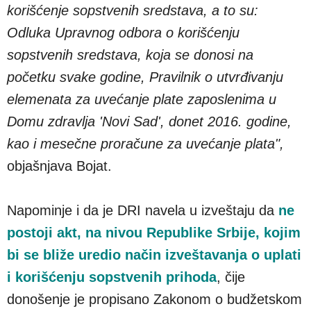
korišćenje sopstvenih sredstava, a to su:
Odluka Upravnog odbora o korišćenju
sopstvenih sredstava, koja se donosi na
početku svake godine, Pravilnik o utvrđivanju
elemenata za uvećanje plate zaposlenima u
Domu zdravlja 'Novi Sad', donet 2016. godine,
kao i mesečne proračune za uvećanje plata",
objašnjava Bojat.
Napominje i da je DRI navela u izveštaju da
ne
postoji akt, na nivou Republike Srbije, kojim
bi se bliže uredio način izveštavanja o uplati
i korišćenju sopstvenih prihoda
, čije
donošenje je propisano Zakonom o budžetskom