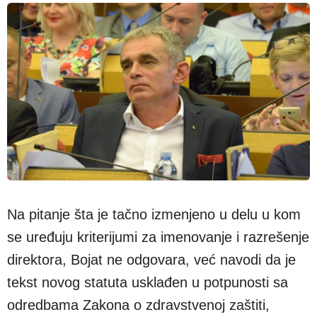
Na pitanje šta je tačno izmenjeno u delu u kom
se uređuju kriterijumi za imenovanje i razrešenje
direktora, Bojat ne odgovara, već navodi da je
tekst novog statuta usklađen u potpunosti sa
odredbama Zakona o zdravstvenoj zaštiti,