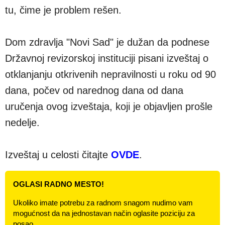
tu, čime je problem rešen.
Dom zdravlja "Novi Sad" je dužan da podnese
Državnoj revizorskoj instituciji pisani izveštaj o
otklanjanju otkrivenih nepravilnosti u roku od 90
dana, počev od narednog dana od dana
uručenja ovog izveštaja, koji je objavljen prošle
nedelje.
Izveštaj u celosti čitajte
OVDE
.
OGLASI RADNO MESTO!
Ukoliko imate potrebu za radnom snagom nudimo vam
mogućnost da na jednostavan način oglasite poziciju za
posao.