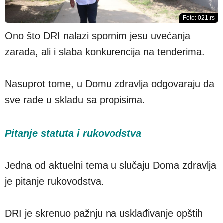
Foto: 021.rs
Ono što DRI nalazi spornim jesu uvećanja
zarada, ali i slaba konkurencija na tenderima.
Nasuprot tome, u Domu zdravlja odgovaraju da
sve rade u skladu sa propisima.
Pitanje statuta i rukovodstva
Jedna od aktuelni tema u slučaju Doma zdravlja
je pitanje rukovodstva.
DRI je skrenuo pažnju na usklađivanje opštih