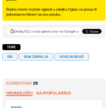
Radno mesto možete oglasiti u odeljku Oglasi za posao ili
jednostavno klikom na ovu poruku.
Dodaj 021.rs kao glavni izvor na Google-u
TEME
DRI
DOM ZDRAVLJA
VESELIN BOJAT
KOMENTARI
28
HRONOLOŠKI
NAJPOPULARNIJI
Nada