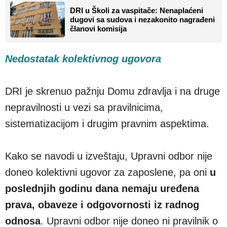
DRI u Školi za vaspitače: Nenaplaćeni
dugovi sa sudova i nezakonito nagrađeni
članovi komisija
Nedostatak kolektivnog ugovora
DRI je skrenuo pažnju Domu zdravlja i na druge
nepravilnosti u vezi sa pravilnicima,
sistematizacijom i drugim pravnim aspektima.
Kako se navodi u izveštaju, Upravni odbor nije
doneo kolektivni ugovor za zaposlene, pa oni
u
poslednjih godinu dana nemaju uređena
prava, obaveze i odgovornosti iz radnog
odnosa
. Upravni odbor nije doneo ni pravilnik o