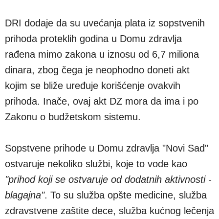
DRI dodaje da su uvećanja plata iz sopstvenih
prihoda proteklih godina u Domu zdravlja
rađena mimo zakona u iznosu od 6,7 miliona
dinara, zbog čega je neophodno doneti akt
kojim se bliže uređuje korišćenje ovakvih
prihoda. Inače, ovaj akt DZ mora da ima i po
Zakonu o budžetskom sistemu.
Sopstvene prihode u Domu zdravlja "Novi Sad"
ostvaruje nekoliko službi, koje to vode kao
"prihod koji se ostvaruje od dodatnih aktivnosti -
blagajna"
. To su služba opšte medicine, služba
zdravstvene zaštite dece, služba kućnog lečenja