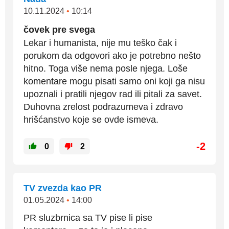
10.11.2024
•
10:14
čovek pre svega
Lekar i humanista, nije mu teško čak i
porukom da odgovori ako je potrebno nešto
hitno. Toga više nema posle njega. Loše
komentare mogu pisati samo oni koji ga nisu
upoznali i pratili njegov rad ili pitali za savet.
Duhovna zrelost podrazumeva i zdravo
hrišćanstvo koje se ovde ismeva.
-2
0
2
TV zvezda kao PR
01.05.2024
•
14:00
PR sluzbrnica sa TV pise li pise