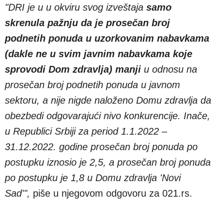
"DRI je u u okviru svog izveštaja
samo
skrenula pažnju da je prosečan broj
podnetih ponuda u uzorkovanim nabavkama
(dakle ne u svim javnim nabavkama koje
sprovodi Dom zdravlja) manji
u odnosu na
prosečan broj podnetih ponuda u javnom
sektoru, a nije nigde naloženo Domu zdravlja da
obezbedi odgovarajući nivo konkurencije. Inače,
u Republici Srbiji za period 1.1.2022 –
31.12.2022. godine prosečan broj ponuda po
postupku iznosio je 2,5, a prosečan broj ponuda
po postupku je 1,8 u Domu zdravlja 'Novi
Sad'",
piše u njegovom odgovoru za 021.rs.