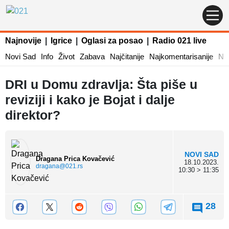
Najnovije
|
Igrice
|
Oglasi za posao
|
Radio 021 live
Novi Sad
Info
Život
Zabava
Najčitanije
Najkomentarisanije
Naj
DRI u Domu zdravlja: Šta piše u
reviziji i kako je Bojat i dalje
direktor?
NOVI SAD
Dragana Prica Kovačević
18.10.2023.
dragana@021.rs
10:30 > 11:35
28