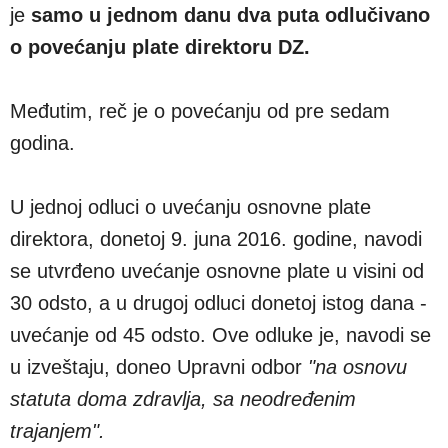
je
samo u jednom danu dva puta odlučivano
o povećanju plate direktoru DZ.
Međutim, reč je o povećanju od pre sedam
godina.
U jednoj odluci o uvećanju osnovne plate
direktora, donetoj 9. juna 2016. godine, navodi
se utvrđeno uvećanje osnovne plate u visini od
30 odsto, a u drugoj odluci donetoj istog dana -
uvećanje od 45 odsto. Ove odluke je, navodi se
u izveštaju, doneo Upravni odbor
"na osnovu
statuta doma zdravlja, sa neodređenim
trajanjem".