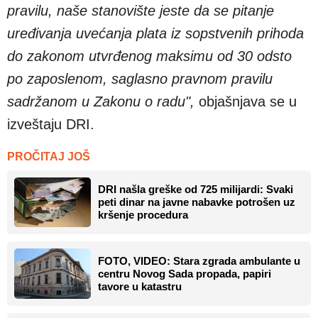
pravilu, naše stanovište jeste da se pitanje
uređivanja uvećanja plata iz sopstvenih prihoda
do zakonom utvrđenog maksimu od 30 odsto
po zaposlenom, saglasno pravnom pravilu
sadržanom u Zakonu o radu",
objašnjava se u
izveštaju DRI.
PROČITAJ JOŠ
DRI našla greške od 725 milijardi: Svaki
peti dinar na javne nabavke potrošen uz
kršenje procedura
FOTO, VIDEO: Stara zgrada ambulante u
centru Novog Sada propada, papiri
tavore u katastru