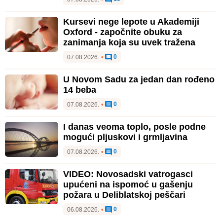
Kursevi nege lepote u Akademiji
Oxford - započnite obuku za
zanimanja koja su uvek tražena
0
07.08.2026.
•
U Novom Sadu za jedan dan rođeno
14 beba
0
07.08.2026.
•
I danas veoma toplo, posle podne
mogući pljuskovi i grmljavina
0
07.08.2026.
•
VIDEO: Novosadski vatrogasci
upućeni na ispomoć u gašenju
požara u Deliblatskoj peščari
0
06.08.2026.
•