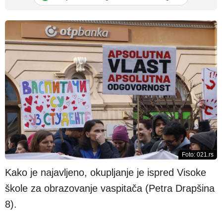
Foto: 021.rs
Kako je najavljeno, okupljanje je ispred Visoke
škole za obrazovanje vaspitača (Petra Drapšina
8).