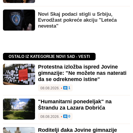
Novi Skaj podaci stigli u Srbiju,
Evrodžast pokreće akciju "Leteća
nevesta"
OSTALO IZ KATEGORIJE NOVI SAD - VESTI
Protestna izložba ispred Jovine
gimnazije: "Ne možete nas naterati
da se odreknemo istine"
1
08.08.2026.
•
"Humanitarni ponedeljak" na
Štrandu za Lazara Dobrića
0
08.08.2026.
•
Roditelji đaka Jovine gimnazije