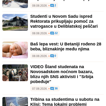
2
08.08.2026.
•
Studenti u Novom Sadu ispred
Rektorata prikupljaju pomoć za
vatrogasce u Deliblatskoj peščari
22
08.08.2026.
•
Baš lepa vest: U Betaniji rođeno 28
beba, bliznakinje među njima
0
08.08.2026.
•
VIDEO Štand studenata na
Novosadskom noćnom bazaru,
blizu njih SNS aktivisti i "Srbija
pobeđuje"
36
07.08.2026.
•
Tribina sa studentima u subotu na
Klisi: Tema lokalni problemi