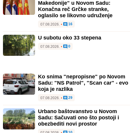
Makedonije" u Novom Sadu:
Konačna reč Grčke stranke,
oglasilo se likovno udruženje
16
07.08.2026.
•
U subotu oko 33 stepena
0
07.08.2026.
•
Ko snima "nepropisne" po Novom
Sadu: "NS Patrol", "Scan car" - evo
koja je razlika
29
07.08.2026.
•
Urbano baštovanstvo u Novom
Sadu: Sačuvati ono što postoji i
obezbediti novi prostor
10
07.08.2026.
•