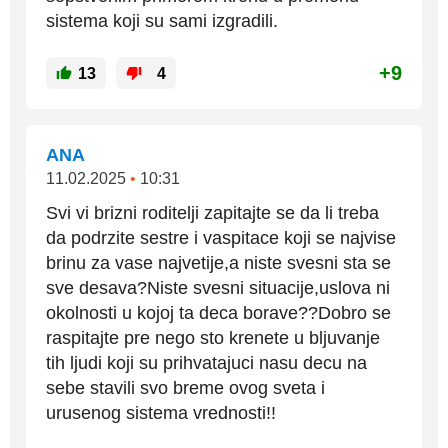
sistema koji su sami izgradili.
+9
13
4
ANA
11.02.2025
•
10:31
Svi vi brizni roditelji zapitajte se da li treba
da podrzite sestre i vaspitace koji se najvise
brinu za vase najvetije,a niste svesni sta se
sve desava?Niste svesni situacije,uslova ni
okolnosti u kojoj ta deca borave??Dobro se
raspitajte pre nego sto krenete u bljuvanje
tih ljudi koji su prihvatajuci nasu decu na
sebe stavili svo breme ovog sveta i
urusenog sistema vrednosti!!