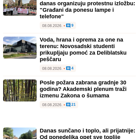
danas organizuju protestnu izložbu:
"Građani da ponesu lampe i
telefone"
9
08.08.2026.
•
Voda, hrana i oprema za one na
terenu: Novosadski studenti
prikupljaju pomoć za Deliblatsku
peščaru
4
08.08.2026.
•
Posle požara zabrana gradnje 30
godina? Akademski plenum traži
izmenu Zakona o šumama
21
08.08.2026.
•
Danas sunčano i toplo, ali prijatnije:
Od ponedeljka opet sve toplije