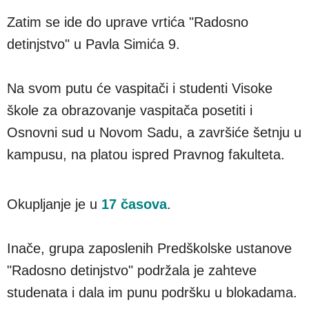
Zatim se ide do uprave vrtića "Radosno
detinjstvo" u Pavla Simića 9.
Na svom putu će vaspitači i studenti Visoke
škole za obrazovanje vaspitača posetiti i
Osnovni sud u Novom Sadu, a završiće šetnju u
kampusu, na platou ispred Pravnog fakulteta.
Okupljanje je u
17 časova
.
Inače, grupa zaposlenih Predškolske ustanove
"Radosno detinjstvo" podržala je zahteve
studenata i dala im punu podršku u blokadama.