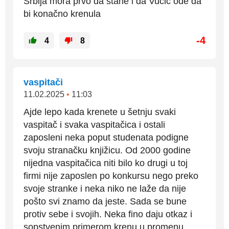
Srbija mora prvo da stane i da Vučić ode da
bi konačno krenula
-4
4
8
vaspitači
11.02.2025
•
11:03
Ajde lepo kada krenete u šetnju svaki
vaspitač i svaka vaspitačica i ostali
zaposleni neka poput studenata podigne
svoju stranačku knjižicu. Od 2000 godine
nijedna vaspitačica niti bilo ko drugi u toj
firmi nije zaposlen po konkursu nego preko
svoje stranke i neka niko ne laže da nije
pošto svi znamo da jeste. Sada se bune
protiv sebe i svojih. Neka fino daju otkaz i
sopstvenim primerom krenu u promenu