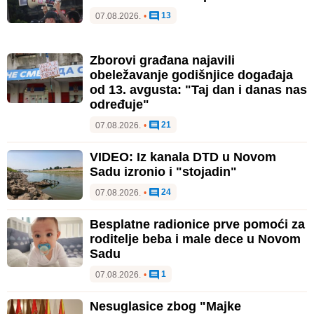
13
07.08.2026.
•
Zborovi građana najavili
obeležavanje godišnjice događaja
od 13. avgusta: "Taj dan i danas nas
određuje"
21
07.08.2026.
•
VIDEO: Iz kanala DTD u Novom
Sadu izronio i "stojadin"
24
07.08.2026.
•
Besplatne radionice prve pomoći za
roditelje beba i male dece u Novom
Sadu
1
07.08.2026.
•
Nesuglasice zbog "Majke