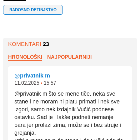
RADOSNO DETINJSTVO
KOMENTARI
23
HRONOLOŠKI
NAJPOPULARNIJI
@privatnik m
11.02.2025
•
15:57
@privatnik m što se mene tiče, neka sve
stane i ne moram ni platu primati i nek sve
izgori, samo nek izdajnik Vučić podnese
ostavku. Sad je i lakše podneti nemanje
para jer prolazi zima, može se i bez struje i
grejanja.