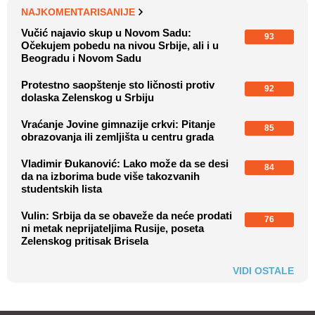
NAJKOMENTARISANIJE
Vučić najavio skup u Novom Sadu:
93
Očekujem pobedu na nivou Srbije, ali i u
Beogradu i Novom Sadu
Protestno saopštenje sto ličnosti protiv
92
dolaska Zelenskog u Srbiju
Vraćanje Jovine gimnazije crkvi: Pitanje
85
obrazovanja ili zemljišta u centru grada
Vladimir Đukanović: Lako može da se desi
84
da na izborima bude više takozvanih
studentskih lista
Vulin: Srbija da se obaveže da neće prodati
76
ni metak neprijateljima Rusije, poseta
Zelenskog pritisak Brisela
VIDI OSTALE