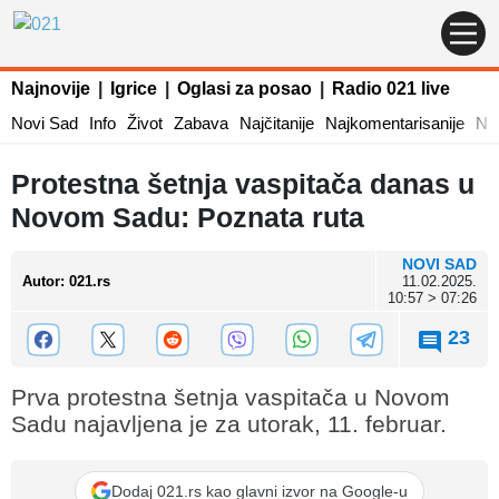
Najnovije
|
Igrice
|
Oglasi za posao
|
Radio 021 live
Novi Sad
Info
Život
Zabava
Najčitanije
Najkomentarisanije
Naj
Protestna šetnja vaspitača danas u
Novom Sadu: Poznata ruta
NOVI SAD
Autor
:
021.rs
11.02.2025.
10:57 > 07:26
23
Prva protestna šetnja vaspitača u Novom
Sadu najavljena je za utorak, 11. februar.
Dodaj 021.rs kao glavni izvor na Google-u