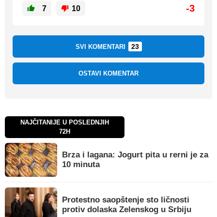
-3
7
10
23
SVI KOMENTARI
OSTAVI KOMENTAR
NAJČITANIJE U POSLEDNJIH
72H
Brza i lagana: Jogurt pita u rerni je za
10 minuta
Protestno saopštenje sto ličnosti
protiv dolaska Zelenskog u Srbiju