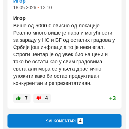
Игор
18.05.2026
•
13:10
Игор
Више од 5000 € овисно од локације.
Реално много више је пара и могућности
за зараду у НС и БГ од осталих градова у
Србији још инфлација то је неки егал.
Строги центар је од увек био на цени и
тако ће остати као у свим градовима
света али мора се у њега драстично
уложити како би остао продуктиван
конкурентан и репрезентативан.
+3
7
4
4
SVI KOMENTARI