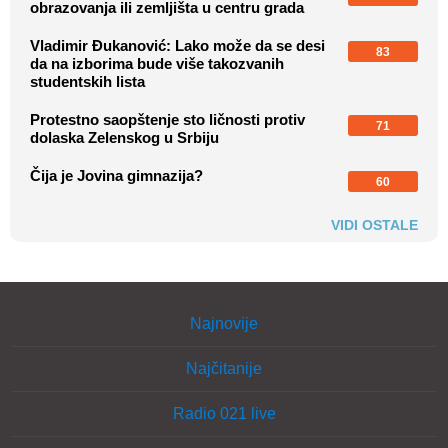
obrazovanja ili zemljišta u centru grada
Vladimir Đukanović: Lako može da se desi
83
da na izborima bude više takozvanih
studentskih lista
Protestno saopštenje sto ličnosti protiv
71
dolaska Zelenskog u Srbiju
Čija je Jovina gimnazija?
60
VIDI OSTALE
Najnovije
Najčitanije
Radio 021 live