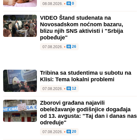
0
08.08.2026.
•
VIDEO Štand studenata na
Novosadskom noćnom bazaru,
blizu njih SNS aktivisti i "Srbija
pobeđuje"
26
07.08.2026.
•
Tribina sa studentima u subotu na
Klisi: Tema lokalni problemi
12
07.08.2026.
•
Zborovi građana najavili
obeležavanje godišnjice događaja
od 13. avgusta: "Taj dan i danas nas
određuje"
20
07.08.2026.
•