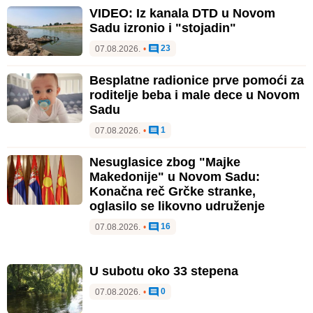
VIDEO: Iz kanala DTD u Novom
Sadu izronio i "stojadin"
23
07.08.2026.
•
Besplatne radionice prve pomoći za
roditelje beba i male dece u Novom
Sadu
1
07.08.2026.
•
Nesuglasice zbog "Majke
Makedonije" u Novom Sadu:
Konačna reč Grčke stranke,
oglasilo se likovno udruženje
16
07.08.2026.
•
U subotu oko 33 stepena
0
07.08.2026.
•