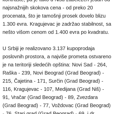
najsnažnijih skokova cena - od preko 20
procenata, što je tamošnji prosek dovelo blizu
1.300 evra. Kragujevac je zadržao stabilnost, sa
nešto višom cenom od 1.400 evra po kvadratu.
U Srbiji je realizovano 3.137 kupoprodaja
poslovnih prostora, a najviše prometa ostvareno
je na teritoriji sledećih opština: Novi Sad - 264,
Raška - 239, Novi Beograd (Grad Beograd) -
215, Čajetina - 171, Surčin (Grad Beograd) -
116, Kragujevac - 107, Medijana (Grad Niš) -
91, Vračar (Grad Beograd) - 89, Zvezdara
(Grad Beograd) - 77, Voždovac (Grad Beograd)
- 76, Stari grad (Grad Beograd) - 69, i dr.