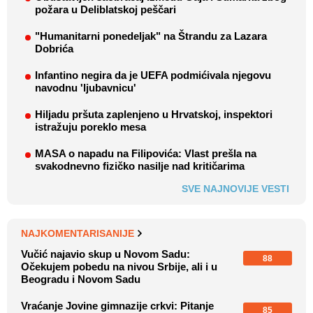
požara u Deliblatskoj peščari
"Humanitarni ponedeljak" na Štrandu za Lazara
Dobrića
Infantino negira da je UEFA podmićivala njegovu
navodnu 'ljubavnicu'
Hiljadu pršuta zaplenjeno u Hrvatskoj, inspektori
istražuju poreklo mesa
MASA o napadu na Filipovića: Vlast prešla na
svakodnevno fizičko nasilje nad kritičarima
SVE NAJNOVIJE VESTI
NAJKOMENTARISANIJE
Vučić najavio skup u Novom Sadu:
88
Očekujem pobedu na nivou Srbije, ali i u
Beogradu i Novom Sadu
Vraćanje Jovine gimnazije crkvi: Pitanje
85