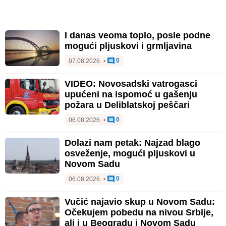
I danas veoma toplo, posle podne
mogući pljuskovi i grmljavina
0
07.08.2026.
•
VIDEO: Novosadski vatrogasci
upućeni na ispomoć u gašenju
požara u Deliblatskoj peščari
0
06.08.2026.
•
Dolazi nam petak: Najzad blago
osveženje, mogući pljuskovi u
Novom Sadu
0
06.08.2026.
•
Vučić najavio skup u Novom Sadu:
Očekujem pobedu na nivou Srbije,
ali i u Beogradu i Novom Sadu