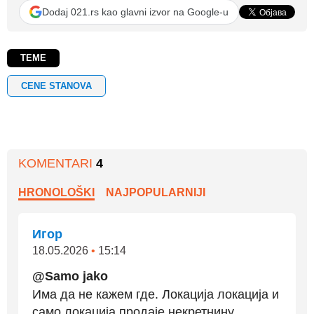
Dodaj 021.rs kao glavni izvor na Google-u
TEME
CENE STANOVA
KOMENTARI
4
HRONOLOŠKI
NAJPOPULARNIJI
Игор
18.05.2026
•
15:14
@Samo jako
Има да не кажем где. Локација локација и
само локација продаје некретнину