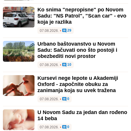
Ko snima "nepropisne" po Novom
Sadu: "NS Patrol", "Scan car" - evo
koja je razlika
29
07.08.2026.
•
Urbano baštovanstvo u Novom
Sadu: Sačuvati ono što postoji i
obezbediti novi prostor
10
07.08.2026.
•
Kursevi nege lepote u Akademiji
Oxford - započnite obuku za
zanimanja koja su uvek tražena
0
07.08.2026.
•
U Novom Sadu za jedan dan rođeno
14 beba
0
07.08.2026.
•