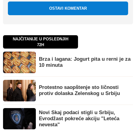
OSTAVI KOMENTAR
NAJČITANIJE U POSLEDNJIH
72H
Brza i lagana: Jogurt pita u rerni je za
10 minuta
Protestno saopštenje sto ličnosti
protiv dolaska Zelenskog u Srbiju
Novi Skaj podaci stigli u Srbiju,
Evrodžast pokreće akciju "Leteća
nevesta"