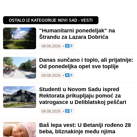
OSTALO IZ KATEGORIJE NOVI SAD - VESTI
"Humanitarni ponedeljak" na
Štrandu za Lazara Dobrića
0
08.08.2026.
•
Danas sunčano i toplo, ali prijatnije:
Od ponedeljka opet sve toplije
0
08.08.2026.
•
Studenti u Novom Sadu ispred
Rektorata prikupljaju pomoć za
vatrogasce u Deliblatskoj peščari
7
08.08.2026.
•
Baš lepa vest: U Betaniji rođeno 28
beba, bliznakinje među njima