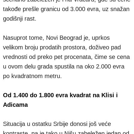
takođe prešle granicu od 3.000 evra, uz snažan
godišnji rast.
Nasuprot tome, Novi Beograd je, uprkos
velikom broju prodatih prostora, doživeo pad
vrednosti od preko pet procenata, čime se cena
u ovom delu grada spustila na oko 2.000 evra
po kvadratnom metru.
Od 1.400 do 1.800 evra kvadrat na Klisi i
Adicama
Situacija u ostatku Srbije donosi još veće
kontraste, pa je tako u Nišu zabeležen jedan od