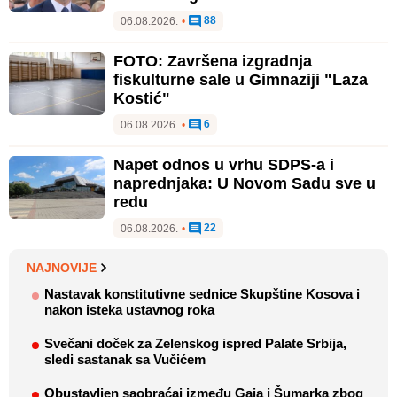
88
06.08.2026.
•
FOTO: Završena izgradnja
fiskulturne sale u Gimnaziji "Laza
Kostić"
6
06.08.2026.
•
Napet odnos u vrhu SDPS-a i
naprednjaka: U Novom Sadu sve u
redu
22
06.08.2026.
•
NAJNOVIJE
Nastavak konstitutivne sednice Skupštine Kosova i
nakon isteka ustavnog roka
Svečani doček za Zelenskog ispred Palate Srbija,
sledi sastanak sa Vučićem
Obustavljen saobraćaj između Gaja i Šumarka zbog