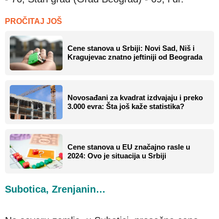
PROČITAJ JOŠ
Cene stanova u Srbiji: Novi Sad, Niš i
Kragujevac znatno jeftiniji od Beograda
Novosađani za kvadrat izdvajaju i preko
3.000 evra: Šta još kaže statistika?
Cene stanova u EU značajno rasle u
2024: Ovo je situacija u Srbiji
Subotica, Zrenjanin…