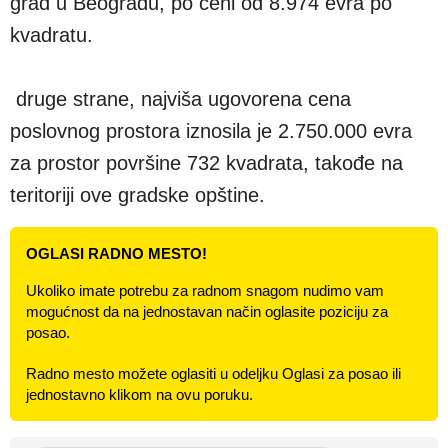
grad u Beogradu, po ceni od 8.974 evra po
kvadratu.
druge strane, najviša ugovorena cena
poslovnog prostora iznosila je 2.750.000 evra
za prostor površine 732 kvadrata, takođe na
teritoriji ove gradske opštine.
OGLASI RADNO MESTO!
Ukoliko imate potrebu za radnom snagom nudimo vam
mogućnost da na jednostavan način oglasite poziciju za
posao.
Radno mesto možete oglasiti u odeljku Oglasi za posao ili
jednostavno klikom na ovu poruku.