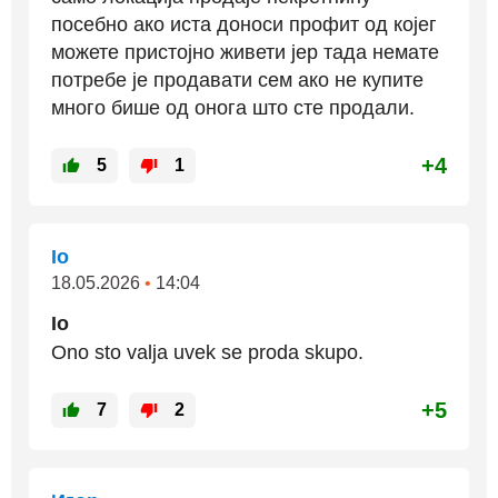
посебно ако иста доноси профит од којег
можете пристојно живети јер тада немате
потребе је продавати сем ако не купите
много бише од онога што сте продали.
+4
5
1
Io
18.05.2026
•
14:04
Io
Ono sto valja uvek se proda skupo.
+5
7
2