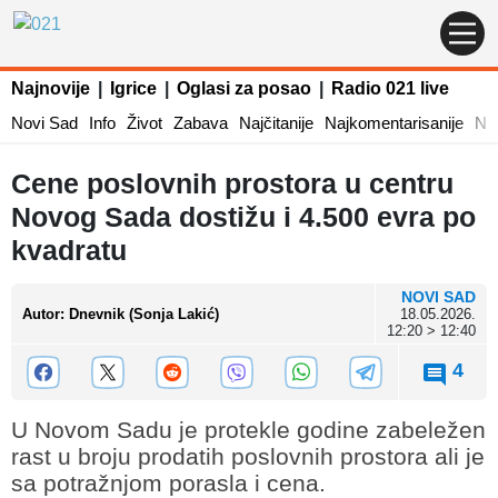
Najnovije
|
Igrice
|
Oglasi za posao
|
Radio 021 live
Novi Sad
Info
Život
Zabava
Najčitanije
Najkomentarisanije
Naj
Cene poslovnih prostora u centru
Novog Sada dostižu i 4.500 evra po
kvadratu
NOVI SAD
Autor
:
Dnevnik (Sonja Lakić)
18.05.2026.
12:20 > 12:40
4
U Novom Sadu je protekle godine zabeležen
rast u broju prodatih poslovnih prostora ali je
sa potražnjom porasla i cena.