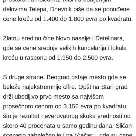
delovima Telepa, Dnevnik piše da se ponuđene
cene kreću od 1.400 do 1.800 evra po kvadratu.
Zlatnu sredinu čine Novo naselje i Detelinara,
gde se cene srednje velikih kancelarija i lokala
kreću u rasponu od 1.950 do 2.500 evra.
S druge strane, Beograd ostaje mesto gde se
beleže najekstremnije cifre. Opština Stari grad
drži ubedljivo prvo mesto sa najvišom
prosečnom cenom od 3.156 evra po kvadratu,
što je rezultat neverovatnog skoka vrednosti od
skoro 40 procenata u samo godinu dana. Sličan
scenario zabeležen je i na Vračaru, gde su cene