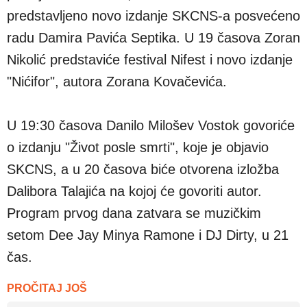
predstavljeno novo izdanje SKCNS-a posvećeno
radu Damira Pavića Septika. U 19 časova Zoran
Nikolić predstaviće festival Nifest i novo izdanje
"Nićifor", autora Zorana Kovačevića.
U 19:30 časova Danilo Milošev Vostok govoriće
o izdanju "Život posle smrti", koje je objavio
SKCNS, a u 20 časova biće otvorena izložba
Dalibora Talajića na kojoj će govoriti autor.
Program prvog dana zatvara se muzičkim
setom Dee Jay Minya Ramone i DJ Dirty, u 21
čas.
PROČITAJ JOŠ