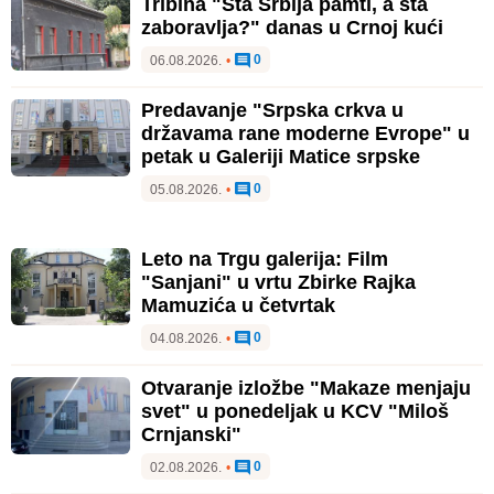
Tribina "Šta Srbija pamti, a šta
zaboravlja?" danas u Crnoj kući
0
06.08.2026.
•
Predavanje "Srpska crkva u
državama rane moderne Evrope" u
petak u Galeriji Matice srpske
0
05.08.2026.
•
Leto na Trgu galerija: Film
"Sanjani" u vrtu Zbirke Rajka
Mamuzića u četvrtak
0
04.08.2026.
•
Otvaranje izložbe "Makaze menjaju
svet" u ponedeljak u KCV "Miloš
Crnjanski"
0
02.08.2026.
•