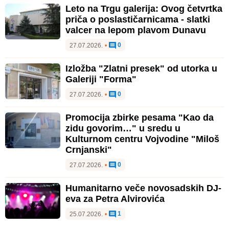
Leto na Trgu galerija: Ovog četvrtka
priča o poslastičarnicama - slatki
valcer na lepom plavom Dunavu
0
27.07.2026.
•
Izložba "Zlatni presek" od utorka u
Galeriji "Forma"
0
27.07.2026.
•
Promocija zbirke pesama "Kao da
zidu govorim…" u sredu u
Kulturnom centru Vojvodine "Miloš
Crnjanski"
0
27.07.2026.
•
Humanitarno veče novosadskih DJ-
eva za Petra Alvirovića
1
25.07.2026.
•