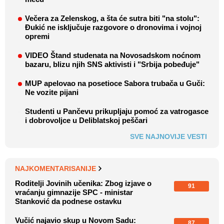
Večera za Zelenskog, a šta će sutra biti "na stolu":
Đukić ne isključuje razgovore o dronovima i vojnoj
opremi
VIDEO Štand studenata na Novosadskom noćnom
bazaru, blizu njih SNS aktivisti i "Srbija pobeđuje"
MUP apelovao na posetioce Sabora trubača u Guči:
Ne vozite pijani
Studenti u Pančevu prikupljaju pomoć za vatrogasce
i dobrovoljce u Deliblatskoj peščari
SVE NAJNOVIJE VESTI
NAJKOMENTARISANIJE
Roditelji Jovinih učenika: Zbog izjave o
91
vraćanju gimnazije SPC - ministar
Stanković da podnese ostavku
Vučić najavio skup u Novom Sadu:
87