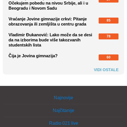
Očekujem pobedu na nivou Srbije, ali i u
Beogradu i Novom Sadu
Vraćanje Jovine gimnazije crkvi: Pitanje
85
obrazovanja ili zemljišta u centru grada
Vladimir Đukanović: Lako može da se desi
78
da na izborima bude više takozvanih
studentskih lista
Čija je Jovina gimnazija?
60
VIDI OSTALE
Najnovije
Najčitanije
Radio 021 live