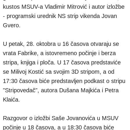
kustos MSUV-a Vladimir Mitrović i autor izložbe
- programski urednik NS strip vikenda Jovan
Gvero.
U petak, 28. oktobra u 16 časova otvaraju se
vrata Fabrike, a istovremeno počinje i berza
stripa, knjiga i ploča. U 17 časova predstaviće
se Milivoj Kostić sa svojim 3D stripom, a od
17:30 časova biće predstavljen podkast o stripu
"Stripovedač", autora Dušana Majkića i Petra
Klaića.
Razgovor o izložbi Saše Jovanovića u MSUV
počinje u 18 časova, a u 18:30 časova biće