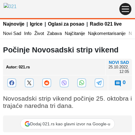
Najnovije
|
Igrice
|
Oglasi za posao
|
Radio 021 live
Novi Sad
Info
Život
Zabava
Najčitanije
Najkomentarisanije
Naj
Počinje Novosadski strip vikend
NOVI SAD
Autor
:
021.rs
25.10.2022.
12:05
0
Novosadski strip vikend počinje 25. oktobra i
trajaće naredna tri dana.
Dodaj 021.rs kao glavni izvor na Google-u