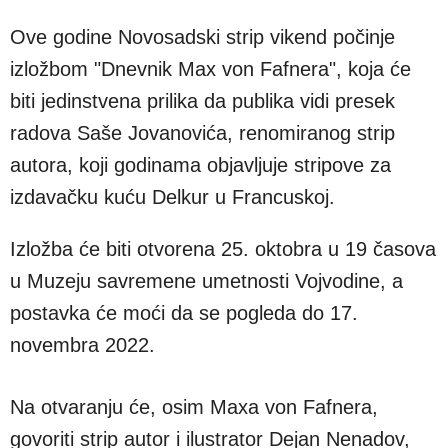
Ove godine Novosadski strip vikend počinje
izložbom "Dnevnik Max von Fafnera", koja će
biti jedinstvena prilika da publika vidi presek
radova Saše Jovanovića, renomiranog strip
autora, koji godinama objavljuje stripove za
izdavačku kuću Delkur u Francuskoj.
Izložba će biti otvorena 25. oktobra u 19 časova
u Muzeju savremene umetnosti Vojvodine, a
postavka će moći da se pogleda do 17.
novembra 2022.
Na otvaranju će, osim Maxa von Fafnera,
govoriti strip autor i ilustrator Dejan Nenadov,