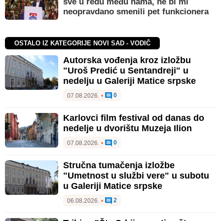
sve u redu među nama, ne bi mi
neopravdano smenili pet funkcionera
OSTALO IZ KATEGORIJE NOVI SAD - VODIČ
Autorska vođenja kroz izložbu
"Uroš Predić u Sentandreji" u
nedelju u Galeriji Matice srpske
0
07.08.2026.
•
Karlovci film festival od danas do
nedelje u dvorištu Muzeja Ilion
0
07.08.2026.
•
Stručna tumačenja izložbe
"Umetnost u službi vere" u subotu
u Galeriji Matice srpske
2
06.08.2026.
•