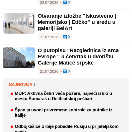
0
22.07.2026.
•
Otvaranje izložbe "Iskustveno |
Memorijsko | Etičko" u sredu u
galeriji BelArt
0
21.07.2026.
•
O putopisu "Razglednica iz srca
Evrope " u četvrtak u dvorištu
Galerije Matice srpske
0
21.07.2026.
•
NAJNOVIJE
MUP: Aktivna četiri veća požara, najveći izbio u
mestu Šumarak u Deliblatskoj peščari
Španija uvodi privremene kontrole za putnike iz
Italije
Odbojkašice Srbije pobedile Rusiju u prijateljskom
meču