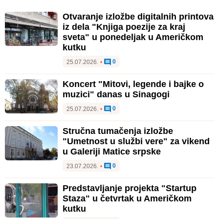
Otvaranje izložbe digitalnih printova
iz dela "Knjiga poezije za kraj
sveta" u ponedeljak u Američkom
kutku
0
25.07.2026.
•
Koncert "Mitovi, legende i bajke o
muzici" danas u Sinagogi
0
25.07.2026.
•
Stručna tumačenja izložbe
"Umetnost u službi vere" za vikend
u Galeriji Matice srpske
0
23.07.2026.
•
Predstavljanje projekta "Startup
Staza" u četvrtak u Američkom
kutku