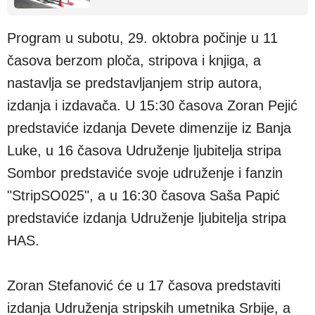
Program u subotu, 29. oktobra počinje u 11
časova berzom ploča, stripova i knjiga, a
nastavlja se predstavljanjem strip autora,
izdanja i izdavača. U 15:30 časova Zoran Pejić
predstaviće izdanja Devete dimenzije iz Banja
Luke, u 16 časova Udruženje ljubitelja stripa
Sombor predstaviće svoje udruženje i fanzin
"StripSO025", a u 16:30 časova Saša Papić
predstaviće izdanja Udruženje ljubitelja stripa
HAS.
Zoran Stefanović će u 17 časova predstaviti
izdanja Udruženja stripskih umetnika Srbije, a