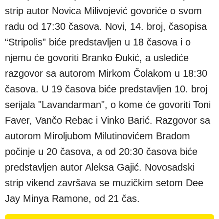
strip autor Novica Milivojević govoriće o svom
radu od 17:30 časova. Novi, 14. broj, časopisa
“Stripolis” biće predstavljen u 18 časova i o
njemu će govoriti Branko Đukić, a uslediće
razgovor sa autorom Mirkom Čolakom u 18:30
časova. U 19 časova biće predstavljen 10. broj
serijala "Lavandarman", o kome će govoriti Toni
Faver, Vančo Rebac i Vinko Barić. Razgovor sa
autorom Miroljubom Milutinovićem Bradom
počinje u 20 časova, a od 20:30 časova biće
predstavljen autor Aleksa Gajić. Novosadski
strip vikend završava se muzičkim setom Dee
Jay Minya Ramone, od 21 čas.