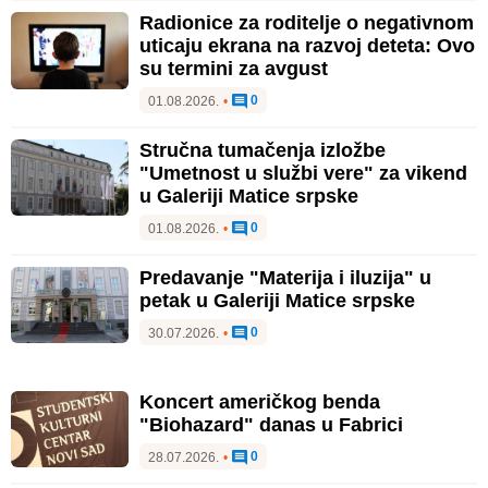
Radionice za roditelje o negativnom
uticaju ekrana na razvoj deteta: Ovo
su termini za avgust
0
01.08.2026.
•
Stručna tumačenja izložbe
"Umetnost u službi vere" za vikend
u Galeriji Matice srpske
0
01.08.2026.
•
Predavanje "Materija i iluzija" u
petak u Galeriji Matice srpske
0
30.07.2026.
•
Koncert američkog benda
"Biohazard" danas u Fabrici
0
28.07.2026.
•