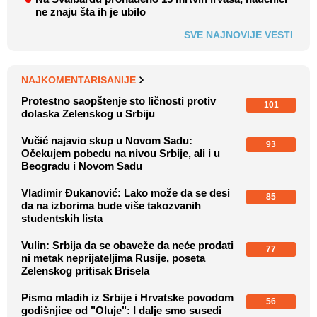
ne znaju šta ih je ubilo
SVE NAJNOVIJE VESTI
NAJKOMENTARISANIJE
Protestno saopštenje sto ličnosti protiv
101
dolaska Zelenskog u Srbiju
Vučić najavio skup u Novom Sadu:
93
Očekujem pobedu na nivou Srbije, ali i u
Beogradu i Novom Sadu
Vladimir Đukanović: Lako može da se desi
85
da na izborima bude više takozvanih
studentskih lista
Vulin: Srbija da se obaveže da neće prodati
77
ni metak neprijateljima Rusije, poseta
Zelenskog pritisak Brisela
Pismo mladih iz Srbije i Hrvatske povodom
56
godišnjice od "Oluje": I dalje smo susedi