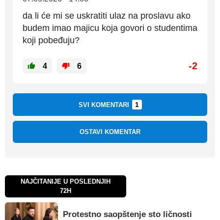
da li će mi se uskratiti ulaz na proslavu ako
budem imao majicu koja govori o studentima
koji pobeđuju?
-2
4
6
1
SVI KOMENTARI
OSTAVI KOMENTAR
NAJČITANIJE U POSLEDNJIH
72H
Protestno saopštenje sto ličnosti