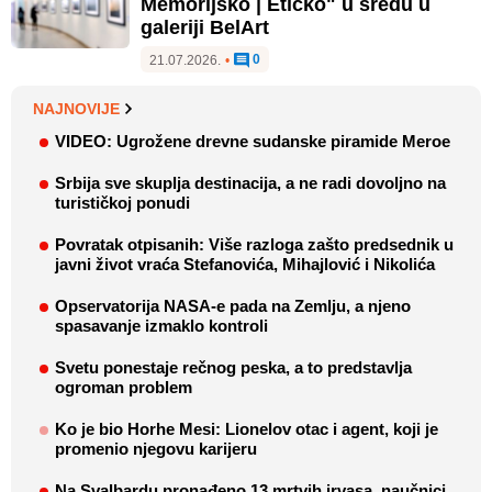
Memorijsko | Etičko" u sredu u
galeriji BelArt
0
21.07.2026.
•
NAJNOVIJE
VIDEO: Ugrožene drevne sudanske piramide Meroe
Srbija sve skuplja destinacija, a ne radi dovoljno na
turističkoj ponudi
Povratak otpisanih: Više razloga zašto predsednik u
javni život vraća Stefanovića, Mihajlović i Nikolića
Opservatorija NASA-e pada na Zemlju, a njeno
spasavanje izmaklo kontroli
Svetu ponestaje rečnog peska, a to predstavlja
ogroman problem
Ko je bio Horhe Mesi: Lionelov otac i agent, koji je
promenio njegovu karijeru
Na Svalbardu pronađeno 13 mrtvih irvasa, naučnici