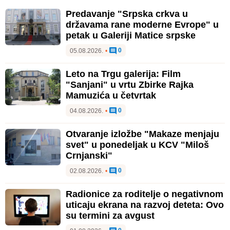
Predavanje "Srpska crkva u
državama rane moderne Evrope" u
petak u Galeriji Matice srpske
0
05.08.2026.
•
Leto na Trgu galerija: Film
"Sanjani" u vrtu Zbirke Rajka
Mamuzića u četvrtak
0
04.08.2026.
•
Otvaranje izložbe "Makaze menjaju
svet" u ponedeljak u KCV "Miloš
Crnjanski"
0
02.08.2026.
•
Radionice za roditelje o negativnom
uticaju ekrana na razvoj deteta: Ovo
su termini za avgust