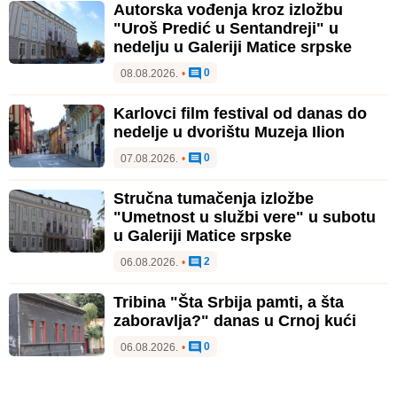
Autorska vođenja kroz izložbu
"Uroš Predić u Sentandreji" u
nedelju u Galeriji Matice srpske
0
08.08.2026.
•
Karlovci film festival od danas do
nedelje u dvorištu Muzeja Ilion
0
07.08.2026.
•
Stručna tumačenja izložbe
"Umetnost u službi vere" u subotu
u Galeriji Matice srpske
2
06.08.2026.
•
Tribina "Šta Srbija pamti, a šta
zaboravlja?" danas u Crnoj kući
0
06.08.2026.
•