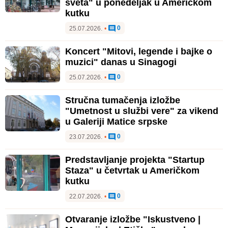
sveta" u ponedeljak u Američkom
kutku
0
25.07.2026.
•
Koncert "Mitovi, legende i bajke o
muzici" danas u Sinagogi
0
25.07.2026.
•
Stručna tumačenja izložbe
"Umetnost u službi vere" za vikend
u Galeriji Matice srpske
0
23.07.2026.
•
Predstavljanje projekta "Startup
Staza" u četvrtak u Američkom
kutku
0
22.07.2026.
•
Otvaranje izložbe "Iskustveno |