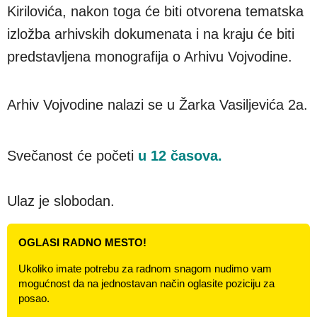
Kirilovića, nakon toga će biti otvorena tematska
izložba arhivskih dokumenata i na kraju će biti
predstavljena monografija o Arhivu Vojvodine.
Arhiv Vojvodine nalazi se u Žarka Vasiljevića 2a.
Svečanost će početi
u 12 časova.
Ulaz je slobodan.
OGLASI RADNO MESTO!
Ukoliko imate potrebu za radnom snagom nudimo vam
mogućnost da na jednostavan način oglasite poziciju za
posao.