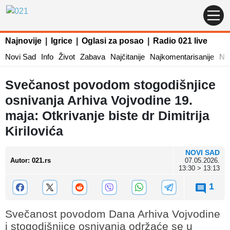
Najnovije
|
Igrice
|
Oglasi za posao
|
Radio 021 live
Novi Sad
Info
Život
Zabava
Najčitanije
Najkomentarisanije
Naj
Svečanost povodom stogodišnjice
osnivanja Arhiva Vojvodine 19.
maja: Otkrivanje biste dr Dimitrija
Kirilovića
NOVI SAD
Autor
:
021.rs
07.05.2026.
13:30 > 13:13
1
Svečanost povodom Dana Arhiva Vojvodine
i stogodišnjice osnivanja održaće se u