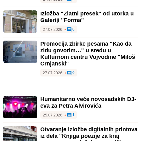
Izložba "Zlatni presek" od utorka u
Galeriji "Forma"
0
27.07.2026.
•
Promocija zbirke pesama "Kao da
zidu govorim…" u sredu u
Kulturnom centru Vojvodine "Miloš
Crnjanski"
0
27.07.2026.
•
Humanitarno veče novosadskih DJ-
eva za Petra Alvirovića
1
25.07.2026.
•
Otvaranje izložbe digitalnih printova
iz dela "Knjiga poezije za kraj