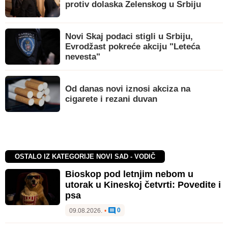
protiv dolaska Zelenskog u Srbiju
Novi Skaj podaci stigli u Srbiju,
Evrodžast pokreće akciju "Leteća
nevesta"
Od danas novi iznosi akciza na
cigarete i rezani duvan
OSTALO IZ KATEGORIJE NOVI SAD - VODIČ
Bioskop pod letnjim nebom u
utorak u Kineskoj četvrti: Povedite i
psa
0
09.08.2026.
•