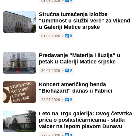
0
01.08.2026.
•
Stručna tumačenja izložbe
"Umetnost u službi vere" za vikend
u Galeriji Matice srpske
0
01.08.2026.
•
Predavanje "Materija i iluzija" u
petak u Galeriji Matice srpske
0
30.07.2026.
•
Koncert američkog benda
"Biohazard" danas u Fabrici
0
28.07.2026.
•
Leto na Trgu galerija: Ovog četvrtka
priča o poslastičarnicama - slatki
valcer na lepom plavom Dunavu
0
27.07.2026.
•