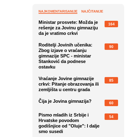
NAJKOMENTARISANIJE
NAJČITANIJE
Ministar prosvete: Možda je
164
rešenje za Jovinu gimnaziju
da je vratimo crkvi
Roditelji Jovinih učenika:
90
Zbog izjave o vraćanju
gimnazije SPC - ministar
Stanković da podnese
ostavku
Vraćanje Jovine gimnazije
85
crkvi: Pitanje obrazovanja ili
zemljišta u centru grada
Čija je Jovina gimnazija?
60
Pismo mladih iz Srbije i
54
Hrvatske povodom
godišnjice od "Oluje": I dalje
smo susedi