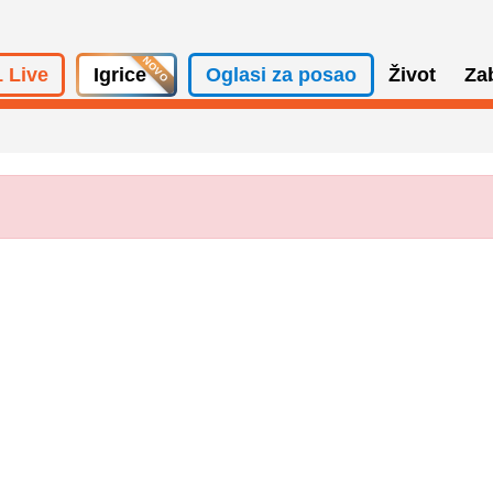
 Live
Igrice
Oglasi za posao
Život
Za