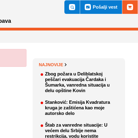
Pošalji vest
bava
NAJNOVIJE
Zbog požara u Deliblatskoj
peščari evakuacija Čardaka i
Šumarka, vanredna situacija u
delu opštine Kovin
Stanković: Emisija Kvadratura
kruga je zaštićena kao moje
autorsko delo
Štab za vanredne situacije: U
većem delu Srbije nema
restrikcija, vodu koristite