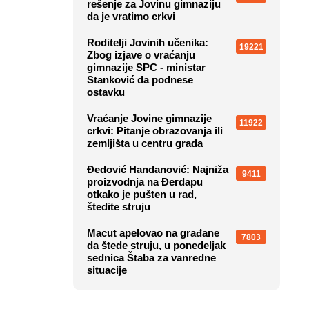
rešenje za Jovinu gimnaziju
da je vratimo crkvi
Roditelji Jovinih učenika:
19221
Zbog izjave o vraćanju
gimnazije SPC - ministar
Stanković da podnese
ostavku
Vraćanje Jovine gimnazije
11922
crkvi: Pitanje obrazovanja ili
zemljišta u centru grada
Đedović Handanović: Najniža
9411
proizvodnja na Đerdapu
otkako je pušten u rad,
štedite struju
Macut apelovao na građane
7803
da štede struju, u ponedeljak
sednica Štaba za vanredne
situacije