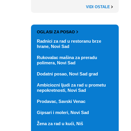
VIDI OSTALE
OGLASI ZA POSAO
Radnici za rad u restoranu brze
hrane, Novi Sad
Rukovalac mašina za preradu
polimera, Novi Sad
Dodatni posao, Novi Sad grad
Ambiciozni ljudi za rad u prometu
nepokretnosti, Novi Sad
Prodavac, Savski Venac
Gipsari i moleri, Novi Sad
Žena za rad u kući, Niš