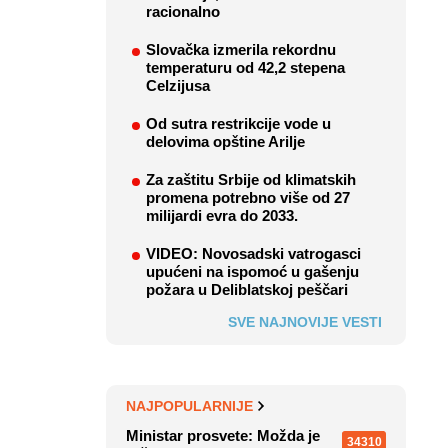
racionalno
Slovačka izmerila rekordnu
temperaturu od 42,2 stepena
Celzijusa
Od sutra restrikcije vode u
delovima opštine Arilje
Za zaštitu Srbije od klimatskih
promena potrebno više od 27
milijardi evra do 2033.
VIDEO: Novosadski vatrogasci
upućeni na ispomoć u gašenju
požara u Deliblatskoj peščari
SVE NAJNOVIJE VESTI
NAJPOPULARNIJE
Ministar prosvete: Možda je
34310