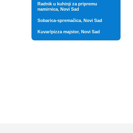
Radnik u kuhinji za pripremu
namirnica, Novi Sad
Sobarica-spremačica, Novi Sad
Kuvar/pizza majstor, Novi Sad